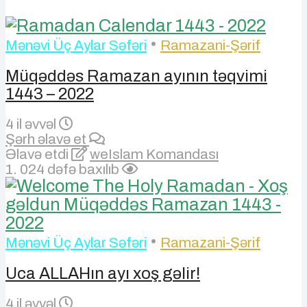
•
Mənəvi Üç Aylar Səfəri
Ramazani-Şərif
Müqəddəs Ramazan ayının təqvimi
1443 – 2022
4 il əvvəl
Şərh əlavə et
Əlavə etdi
weIslam Komandası
1. 024 dəfə baxılıb
•
Mənəvi Üç Aylar Səfəri
Ramazani-Şərif
Uca ALLAHın ayı xoş gəlir!
4 il əvvəl