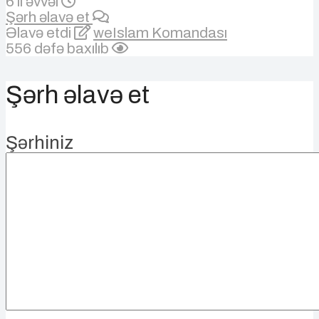
6 il əvvəl
Şərh əlavə et
Əlavə etdi
weIslam Komandası
556 dəfə baxılıb
Şərh əlavə et
Şərhiniz