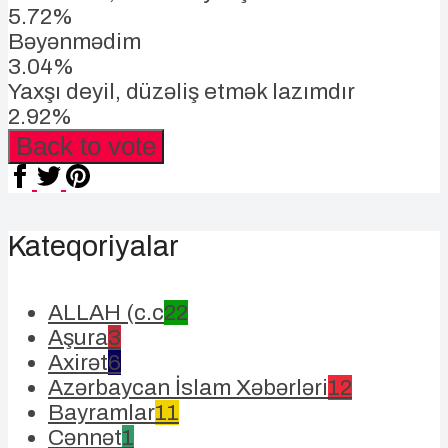
5.72%
Bəyənmədim
3.04%
Yaxşı deyil, düzəliş etmək lazımdır
2.92%
Back to vote
Kateqoriyalar
ALLAH (c.c
22
Aşura
3
Axirət
6
Azərbaycan İslam Xəbərləri
12
Bayramlar
11
Cənnət
1