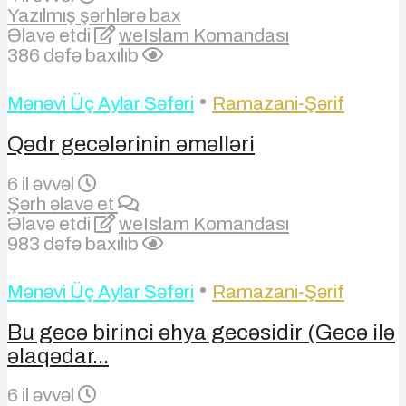
Yazılmış şərhlərə bax
Əlavə etdi
weIslam Komandası
386 dəfə baxılıb
•
Mənəvi Üç Aylar Səfəri
Ramazani-Şərif
Qədr gecələrinin əməlləri
6 il əvvəl
Şərh əlavə et
Əlavə etdi
weIslam Komandası
983 dəfə baxılıb
•
Mənəvi Üç Aylar Səfəri
Ramazani-Şərif
Bu gecə birinci əhya gecəsidir (Gecə ilə
əlaqədar...
6 il əvvəl