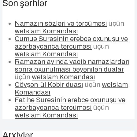
Son şərhlər
Namazın sözləri və tərcüməsi
üçün
weIslam Komandası
Cumuə Surəsinin ərəbcə oxunuşu və
azərbaycanca tərcüməsi
üçün
weIslam Komandası
Ramazan ayında vacib namazlardan
sonra oxunulması bəyənilən dualar
üçün
weIslam Komandası
Cövşən-ül Kəbir duası
üçün
weIslam
Komandası
Fatihə Surəsinin ərəbcə oxunuşu və
azərbaycanca tərcüməsi
üçün
weIslam Komandası
Arxivlər