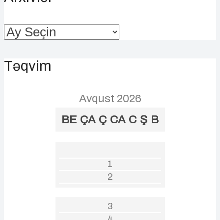
Arxivlər
Təqvim
Avqust 2026
BE
ÇA
Ç
CA
C
Ş
B
1
2
3
4