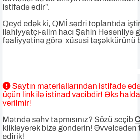
istifadə edir”.
Qeyd edək ki, QMİ sədri toplantıda işt
ilahiyyatçı-alim hacı Şahin Həsənliyə g
fəaliyyətinə görə xüsusi təşəkkürünü bi
Saytın materiallarından istifadə edə
üçün link ilə istinad vacibdir! Əks halda
verilmir!
Mətndə səhv tapmısınız? Sözü seçib
C
klikləyərək bizə göndərin! Əvvəlcədən
edirik!