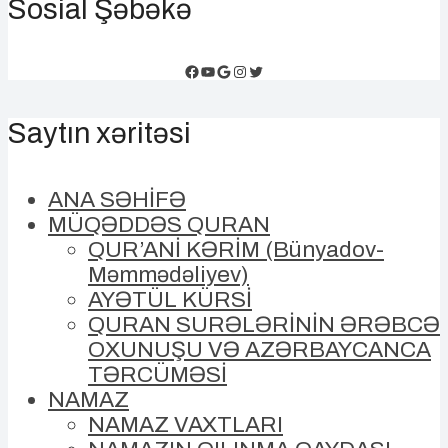
Sosial Şəbəkə
Facebook
YouTube
Google
Instagram
Twitter
Saytın xəritəsi
ANA SƏHİFƏ
MÜQƏDDƏS QURAN
QUR’ANİ KƏRİM (Bünyadov-
Məmmədəliyev)
AYƏTÜL KÜRSİ
QURAN SURƏLƏRİNİN ƏRƏBCƏ
OXUNUŞU VƏ AZƏRBAYCANCA
TƏRCÜMƏSİ
NAMAZ
NAMAZ VAXTLARI