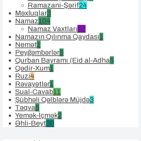
Ramazani-Şərif
24
Məxluqlar
3
Namaz
104
Namaz Vaxtları
85
Namazın Qılınma Qaydası
1
Nemət
1
Peyğəmbərlər
5
Qurban Bayramı (Eid al-Adha
5
Qədir-Xum
1
Ruzi
4
Rəvayətlər
1
Sual-Cavab
11
Şübhəli Qəlblərə Müjdə
3
Təqva
6
Yemək-İçmək
2
Əhli-Beyt
30