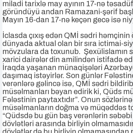
miladi tarixlə may ayının 17-nə təsadü
göründüyü andan Ramazani-şərif baş
Mayın 16-dan 17-nə keçən gecə isə niyy
İclasda çıxış edən QMİ sədri həmçinin 
dünyada aktual olan bir sıra ictimai-si
mövzulara da toxunub. Şexülislamın s
xarici dairələr din amilindən istifadə e
İraqda yaşanan münaqişələri Azərba
daşımaq istəyirlər. Son günlər Fələsti
verənlərə gəlincə isə, QMİ sədri bildiri
müsəlmanları bəyan edirik ki, Qüds m
Fələstinin paytaxtıdır”. Onun sözlərin
müsəlmanların doğma və müqəddəs to
“Qüdsdə bu gün baş verənlərin səbəb
dövlətləri arasında birliyin olmamasıdır
dövlətlər də bu birliyin olmamasından