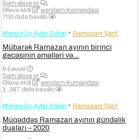
Şərh əlavə et
Əlavə etdi
weIslam Komandası
700 dəfə baxılıb
•
Mənəvi Üç Aylar Səfəri
Ramazani-Şərif
Mübarək Ramazan ayının birinci
gecəsinin əməlləri və...
6 il əvvəl
Şərh əlavə et
Əlavə etdi
weIslam Komandası
1. 387 dəfə baxılıb
•
Mənəvi Üç Aylar Səfəri
Ramazani-Şərif
Müqəddəs Ramazan ayının gündəlik
duaları – 2020