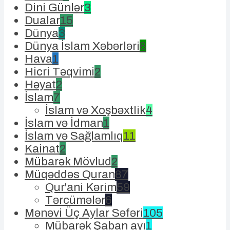
Dini Günlər
3
Dualar
15
Dünya
3
Dünya İslam Xəbərləri
8
Hava
1
Hicri Təqvimi
2
Həyat
2
İslam
7
İslam və Xoşbəxtlik
4
İslam və İdman
1
İslam və Sağlamlıq
11
Kainat
2
Mübarək Mövlud
2
Müqəddəs Quran
87
Qur'ani Kərim
59
Tərcümələr
6
Mənəvi Üç Aylar Səfəri
105
Mübarək Şaban ayı
1