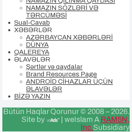
NAMAZIN QILINMA QAYDASI
NAMAZIN SÖZLƏRİ VƏ
TƏRCÜMƏSİ
Sual-Cavab
XƏBƏRLƏR
AZƏRBAYCAN XƏBƏRLƏRİ
DÜNYA
QALEREYA
ƏLAVƏLƏR
Şərtlər və qaydalar
Brand Resources Page
ANDROİD CİHAZLAR ÜÇÜN
ƏLAVƏLƏR
BİZƏ YAZIN
Bütün Haqlar Qorunur © 2008 –
2026.
Site by
| weIslam A
RAM5N,
Inc.
Subsidiary