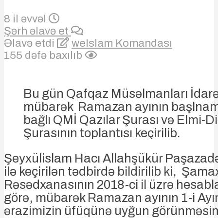
8 il əvvəl
Şərh əlavə et
Əlavə etdi
weIslam Komandası
155 dəfə baxılıb
Bu gün Qafqaz Müsəlmanları İdar
mübarək Ramazan ayının başlnama
bağlı QMİ Qazılar Şurası və Elmi-Di
Şurasının toplantısı keçirilib.
Şeyxülislam Hacı Allahşükür Paşazadən
ilə keçirilən tədbirdə bildirilib ki, Şama
Rəsədxanasının 2018-ci il üzrə hesab
görə, mübarək Ramazan ayının 1-i Ayı
ərazimizin üfüqünə uyğun görünməsi