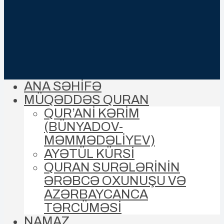
ANA SƏHİFƏ
MÜQƏDDƏS QURAN
QUR’ANİ KƏRİM
(BÜNYADOV-
MƏMMƏDƏLIYEV)
AYƏTÜL KÜRSİ
QURAN SURƏLƏRİNİN
ƏRƏBCƏ OXUNUŞU VƏ
AZƏRBAYCANCA
TƏRCÜMƏSİ
NAMAZ