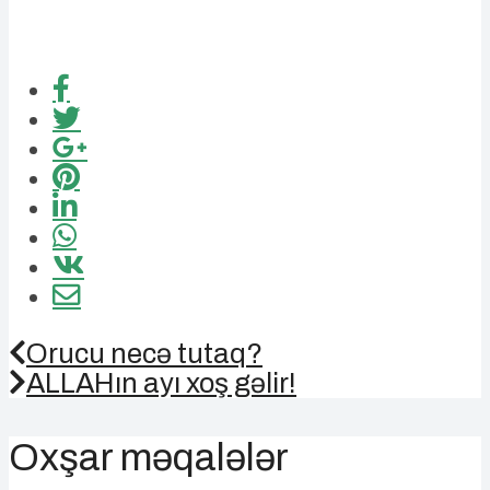
Orucu necə tutaq?
ALLAHın ayı xoş gəlir!
Oxşar məqalələr