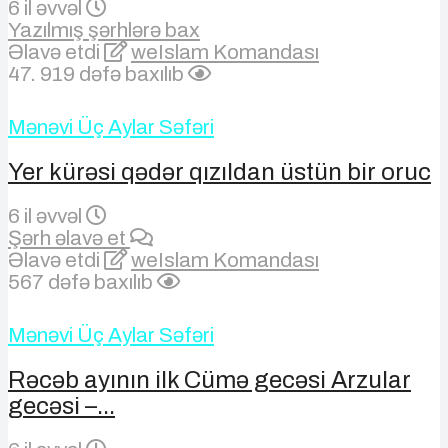
6 il əvvəl
Yazılmış şərhlərə bax
Əlavə etdi
weIslam Komandası
47. 919 dəfə baxılıb
Mənəvi Üç Aylar Səfəri
Yer kürəsi qədər qızıldan üstün bir oruc
6 il əvvəl
Şərh əlavə et
Əlavə etdi
weIslam Komandası
567 dəfə baxılıb
Mənəvi Üç Aylar Səfəri
Rəcəb ayının ilk Cümə gecəsi Arzular
gecəsi –...