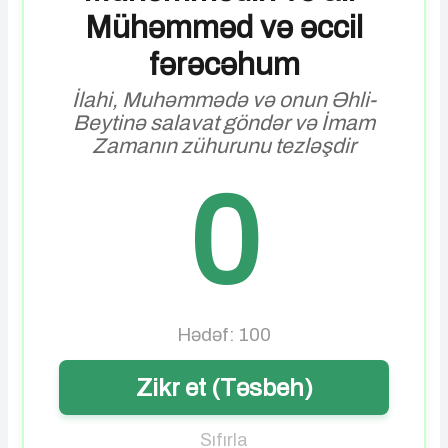
Mühəmməd və əccil
fərəcəhum
İlahi, Muhəmmədə və onun Əhli-
Beytinə salavat göndər və İmam
Zamanın zühurunu tezləşdir
0
Hədəf: 100
Zikr et (Təsbeh)
Sıfırla