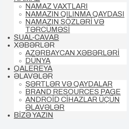
NAMAZ VAXTLARI
NAMAZIN QILINMA QAYDASI
NAMAZIN SÖZLƏRİ VƏ
TƏRCÜMƏSİ
SUAL-CAVAB
XƏBƏRLƏR
AZƏRBAYCAN XƏBƏRLƏRİ
DÜNYA
QALEREYA
ƏLAVƏLƏR
ŞƏRTLƏR VƏ QAYDALAR
BRAND RESOURCES PAGE
ANDROİD CİHAZLAR ÜÇÜN
ƏLAVƏLƏR
BİZƏ YAZIN