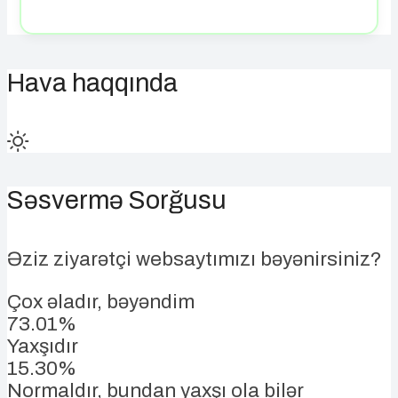
Hava haqqında
Səsvermə Sorğusu
Əziz ziyarətçi websaytımızı bəyənirsiniz?
Çox əladır, bəyəndim
73.01%
Yaxşıdır
15.30%
Normaldır, bundan yaxşı ola bilər