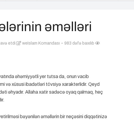
lərinin əməlləri
lavə etdi
weIslam Komandası
983 dəfə baxılıb
atında əhəmiyyətli yer tutsa da, onun vacib
i və xüsusi ibadətləri tövsiyə xarakterlidir. Qeyd
dəti əhyadır. Allaha xatir sadəcə oyaq qalmaq, heç
ır.
tirilməsi bəyənilən əməllərin bir neçəsini diqqətinizə