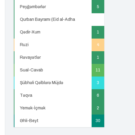
Peyğəmbərlər
5
Qurban Bayramı (Eid al-Adha
5
Qədir-Xum
1
Ruzi
4
Rəvayətlər
1
Sual-Cavab
11
Şübhəli Qəlblərə Müjdə
3
Təqva
6
Yemək-İçmək
2
Əhli-Beyt
30