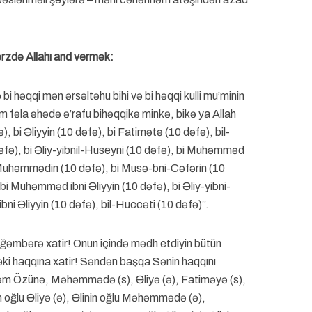
rzdə Allahı and vermək:
i həqqi mən ərsəltəhu bihi və bi həqqi kulli mu’minin
m fəla əhədə ə’rafu bihəqqikə minkə, bikə ya Allah
 bi Əliyyin (10 dəfə), bi Fatimətə (10 dəfə), bil-
əfə), bi Əliy-yibnil-Huseyni (10 dəfə), bi Muhəmməd
ni Muhəmmədin (10 dəfə), bi Musə-bni-Cəfərin (10
 bi Muhəmməd ibni Əliyyin (10 dəfə), bi Əliy-yibni-
i Əliyyin (10 dəfə), bil-Huccəti (10 dəfə)”.
eyğəmbərə xatir! Onun içində mədh etdiyin bütün
əki haqqına xatir! Səndən başqa Sənin haqqını
rirəm Özünə, Məhəmmədə (s), Əliyə (ə), Fatiməyə (s),
oğlu Əliyə (ə), Əlinin oğlu Məhəmmədə (ə),