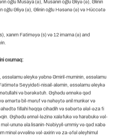
n oğlu Musaya (ə), Musanın oğlu Əliyə (ə), Əlinin
ğlu Əliyə (ə), Əlinin oğlu Həsənə (ə) və Hüccətə
s), xanım Fatiməyə (s) və 12 imama (ə) and
yin.
ini oxumaq:
, əssəlamu əleykə yəbnə Əmiril-muminin, əssəlamu
Fatimətə Seyyidəti-nisail-aləmin, əssəlamu əleykə
mətullahi və bərəkətuh. Əşhədu ənnəkə qəd
 əmərtə bil-məruf və nəhəytə ənil munkər və
ahədtə fillahi həqqə cihadih və səbərtə ələl-əza fi
qin. Əşhədu ənnəl-ləzinə xaləfukə və harəbukə vəl-
ə məl-ununə əla lisanin-Nəbiyyil-ummiy və qəd xabə
m minəl əvvəlinə vəl-axirin və za-əfəl əleyhimul