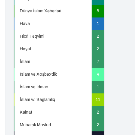
Dünya İslam Xəbərləri
8
Hava
1
Hicri Təqvimi
2
Həyat
2
İslam
7
İslam və Xoşbəxtlik
4
İslam və İdman
1
İslam və Sağlamlıq
11
Kainat
2
Mübarək Mövlud
2