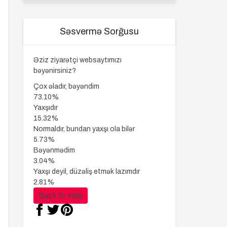
Səsvermə Sorğusu
Əziz ziyarətçi websaytımızı
bəyənirsiniz?
Çox əladır, bəyəndim
73.10%
Yaxşıdır
15.32%
Normaldır, bundan yaxşı ola bilər
5.73%
Bəyənmədim
3.04%
Yaxşı deyil, düzəliş etmək lazımdır
2.81%
Back to vote