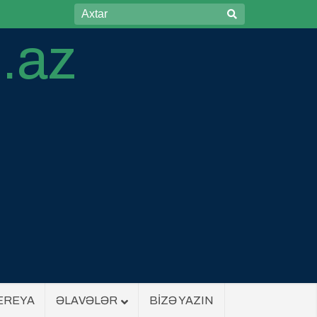
EREYA
ƏLAVƏLƏR
BİZƏ YAZIN