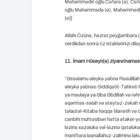
Məhəmmədin oğlu Cəfərə (ə), Cəfəri
oğlu Məhəmmədə (ə), Məhəmmədin o
(ə)]:
Allahı Özünə, həzrət peyğəmbərə (
verdikdən sonra öz istəklərinizi dilə
11. İmam Hüseyn(ə) ziyarətnaməs
“Əssəlamu əleykə yəbnə Rəsulillah
əleykə yəbnəs-Siddiqətit-Tahirəti 
ya məulaya ya Əba Əbdillah və rəh
əqəmtəs-səlah və əteytəz-zəkah və
təlautəl-Kitabə həqqə tilavətih və c
cənbihi muhtəsibən hətta ətakəl-yə
ləzinə xəzəlukə vəl-ləzinə qətəluk
məniftəra ləənallahuz-zaliminə ləku