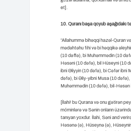
et].
10. Quranı başa qoyub aşağıdakı tə
“Allahummə bihəqqi hazəl-Quran və b
mədəhtəhu fihi və bi həqqikə əleyhi
(10 dəffə), bi Muhəmmədin (10 dəfə),
Həsəni (10 dəfə), bil Hüseyni (10 d
ibni Əliyyin (10 dəfə), bi Cəfər ib
dəfə), bi Əliy-yibni Musa (10 dəfə),
Muhəmmədin (10 dəfə), bil-Həsən ibn
[İlahi! bu Qurana və onu gətirən p
möminlərə və Sənin onların üzərind
tanıyan yoxdur. İlahi, Səni and ve
Həsənə (ə), Hüseynə (ə), Hüseynin 