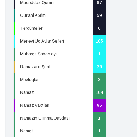
Müqəddəs Quran
87
Qur'ani Kərim
59
Tərcümələr
6
Mənəvi Üç Aylar Səfəri
105
Mübarək Şaban ayı
1
Ramazani-Şərif
24
Məxluqlar
3
Namaz
104
Namaz Vaxtları
85
Namazın Qılınma Qaydası
1
Nemət
1