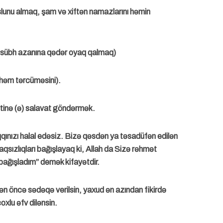
lunu almaq, şam və xiftən namazlarını həmin
sübh azanına qədər oyaq qalmaq)
həm tərcüməsini).
tinə (ə) salavat göndərmək.
qqınızı halal edəsiz. Bizə qəsdən ya təsadüfən edilən
 haqsızlıqları bağışlayaq ki, Allah da Sizə rəhmət
ı bağışladım” demək kifayətdir.
ən öncə sədəqə verilsin, yaxud ən azından fikirdə
oxlu əfv dilənsin.