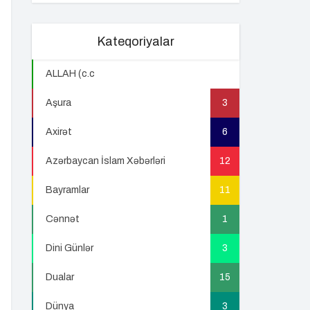
Kateqoriyalar
ALLAH (c.c
22
Aşura
3
Axirət
6
Azərbaycan İslam Xəbərləri
12
Bayramlar
11
Cənnət
1
Dini Günlər
3
Dualar
15
Dünya
3