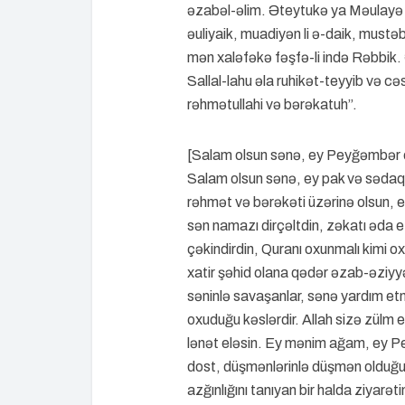
əzabəl-əlim. Əteytukə ya Məulayə yə
əuliyaik, muadiyən li ə-daik, mustəbs
mən xaləfəkə fəşfə-li ində Rəbbik. 
Sallal-lahu əla ruhikət-teyyib və 
rəhmətullahi və bərəkatuh”.
[Salam olsun sənə, ey Peyğəmbər oğ
Salam olsun sənə, ey pak və sədaqət
rəhmət və bərəkəti üzərinə olsun,
sən namazı dirçəltdin, zəkatı əda et
çəkindirdin, Quranı oxunmalı kimi ox
xatir şəhid olana qədər əzab-əziyyə
səninlə savaşanlar, sənə yardım etm
oxuduğu kəslərdir. Allah sizə zülm e
lənət eləsin. Ey mənim ağam, ey Pe
dost, düşmənlərinlə düşmən olduğum
azğınlığını tanıyan bir halda ziyar