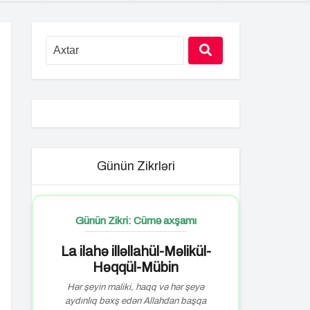
Günün Zikrləri
Günün Zikri: Cümə axşamı
La ilahə illəllahül-Məlikül-
Həqqül-Mübin
Hər şeyin maliki, haqq və hər şeyə
aydınlıq bəxş edən Allahdan başqa