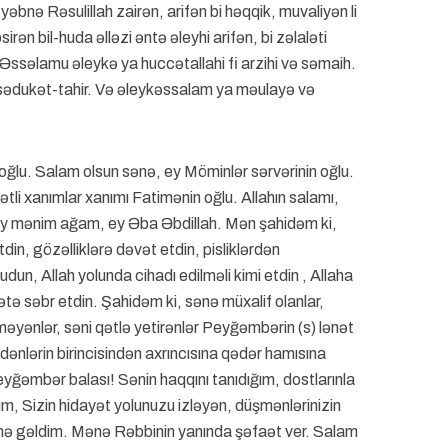
bnə Rəsulillah zairən, arifən bi həqqik, muvaliyən li
irən bil-huda əlləzi əntə əleyhi arifən, bi zəlaləti
Əssəlamu əleykə ya huccətallahi fi arzihi və səmaih.
cəsədukət-tahir. Və əleykəssalam ya məulayə və
lu. Salam olsun sənə, ey Möminlər sərvərinin oğlu.
li xanımlar xanımı Fatimənin oğlu. Allahın salamı,
 ey mənim ağam, ey Əba Əbdillah. Mən şahidəm ki,
din, gözəlliklərə dəvət etdin, pisliklərdən
udun, Allah yolunda cihadı edilməli kimi etdin , Allaha
tə səbr etdin. Şahidəm ki, sənə müxalif olanlar,
əyənlər, səni qətlə yetirənlər Peyğəmbərin (s) lənət
dənlərin birincisindən axrıncısına qədər hamısına
yğəmbər balası! Sənin haqqını tanıdığım, dostlarınla
, Sizin hidayət yolunuzu izləyən, düşmənlərinizin
ətinə gəldim. Mənə Rəbbinin yanında şəfaət ver. Salam