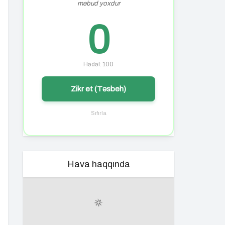
məbud yoxdur
0
Hədəf: 100
Zikr et (Təsbeh)
Sıfırla
Hava haqqında