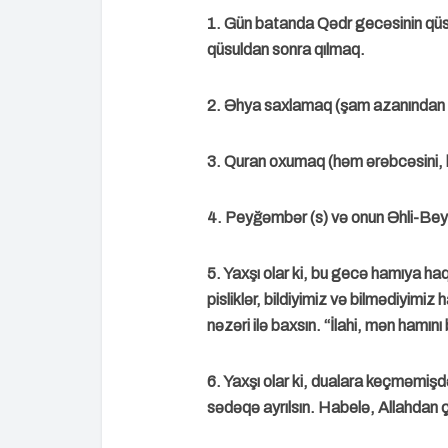
1. Gün batanda Qədr gecəsinin qüs
qüsuldan sonra qılmaq.
2. Əhya saxlamaq (şam azanından 
3. Quran oxumaq (həm ərəbcəsini, 
4. Peyğəmbər (s) və onun Əhli-Bey
5. Yaxşı olar ki, bu gecə hamıya ha
pisliklər, bildiyimiz və bilmədiyimiz
nəzəri ilə baxsın. “İlahi, mən hamın
6. Yaxşı olar ki, dualara keçməmişd
sədəqə ayrılsın. Habelə, Allahdan ç