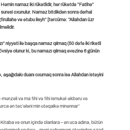
Həmin namaz iki rükətlidir, hər rükətdə “Fatihə”
” surəsi oxunulur. Namaz bitdikdən sonra dərhal
rullahə və ətubu ileyh” [tərcümə: “Allahdan üzr
lməlidir.
 niyyəti ilə başqa namaz qılmaq (50 dəfə iki rikətli
vsiyə olunur ki, bu namazı qılmaq əvəzinə 6 günün
, aşağıdakı duanı oxumaq sonra isə Allahdan istəyini
l-munzəli və ma fihi və fihi ismukəl-əkbəru və
rca ən təc’ələni min utəqaikə minənnar”
in Kitaba və onun içində olanlara – ən uca adına, bütün
d bəslənməli şeylərə – məni cəhənnəm atəşindən azad