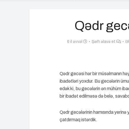
Qədr gecə
6 il əvvəl
Şərh əlavə et
Ə
Qədr gecəsi hər bir müsəlmanın həy
ibadətləri yoxdur. Bu gecələrin ümum
edək ki, bu gecələrin ən mühüm iba
bir ibadət edilməsə də belə, savabd
Qədr gecələrinin hamısında yerinə ye
çatdırmaq istərdik.