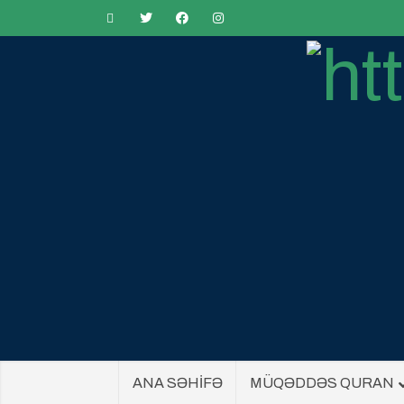
ANA SƏHİFƏ
MÜQƏDDƏS QURAN