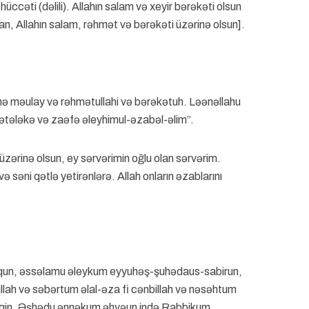
üccəti (dəlili). Allahın salam və xeyir bərəkəti olsun
n, Allahın salam, rəhmət və bərəkəti üzərinə olsun].
 məulay və rəhmətullahi və bərəkətuh. Ləənəllahu
tələkə və zaəfə əleyhimul-əzabəl-əlim”.
üzərinə olsun, ey sərvərimin oğlu olan sərvərim.
ə səni qətlə yetirənlərə. Allah onların əzablarını
qun, əssəlamu əleykum eyyuhəş-şuhədaus-sabirun,
lah və səbərtum əlal-əza fi cənbillah və nəsəhtum
ul-yəqin. Əşhədu ənnəkum əhyəun ində Rabbikum