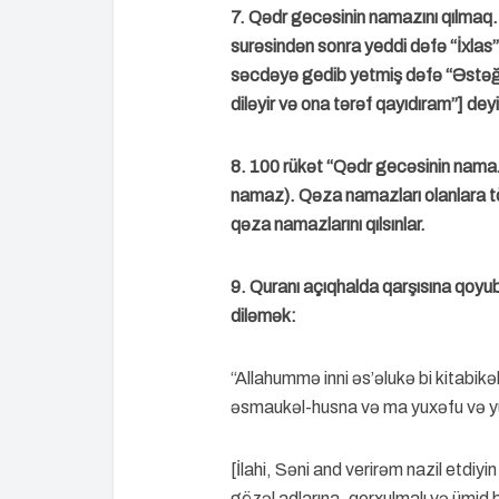
7. Qədr gecəsinin namazını qılmaq. 
surəsindən sonra yeddi dəfə “İxlas
səcdəyə gedib yetmiş dəfə “Əstəğfi
diləyir və ona tərəf qayıdıram”] deyi
8. 100 rükət “Qədr gecəsinin namazı”
namaz). Qəza namazları olanlara tö
qəza namazlarını qılsınlar.
9. Quranı açıqhalda qarşısına qoyub
diləmək:
“Allahummə inni əs’əlukə bi kitabikə
əsmaukəl-husna və ma yuxəfu və yu
[İlahi, Səni and verirəm nazil etdiy
gözəl adlarına, qorxulmalı və ümi