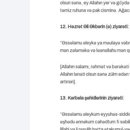
olsun sənə, ey Allahın yer və göydə h
təmiz ruhuna və pak cisminə. Ağaca
12. Həzrət Əli Əkbərin (ə) ziyarəti:
“Əssəlamu əleykə ya məulayə vəbnə
mən zələməkə və ləənəllahu mən qə
[Allahın salamı, rəhmət və bərəkəti 
Allahın lənəti olsun sənə zülm edən v
artırsın].
13. Kərbəla şəhidlərinin ziyarəti:
“Əssəlamu əleykum eyyuhəs-siddi
əşhədu ənnəkum cahədtum fi səbilil
lillahi və li rəsulih hətta ətakum