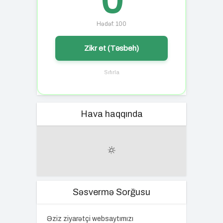
0
Hədəf: 100
Zikr et (Təsbeh)
Sıfırla
Hava haqqında
Səsvermə Sorğusu
Əziz ziyarətçi websaytımızı