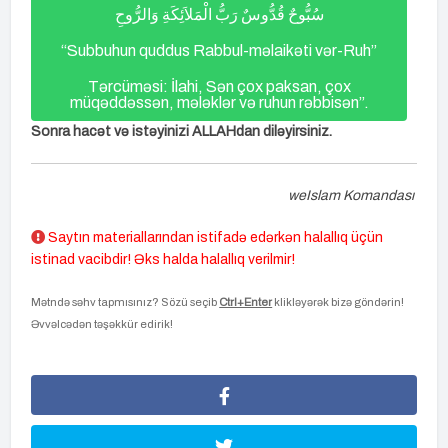
سُبُّوحٌ قُدُّوسٌ رَبُّ الْمَلاَئِكَةِ وَالرُّوحِ
“Subbuhun quddus Rabbul-məlaikəti vər-Ruh”
Tərcüməsi: İlahi, Sən çox paksan, çox
müqəddəssən, mələklər və ruhun rəbbisən”.
Sonra hacət və istəyinizi ALLAHdan diləyirsiniz.
weIslam Komandası
Saytın materiallarından istifadə edərkən halallıq üçün
istinad vacibdir! Əks halda halallıq verilmir!
Mətndə səhv tapmısınız? Sözü seçib
Ctrl+Enter
klikləyərək bizə göndərin!
Əvvəlcədən təşəkkür edirik!