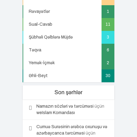
Rəvayətlər
1
Sual-Cavab
11
Şübhəli Qəlblərə Müjdə
3
Təqva
6
Yemək-İçmək
2
Əhli-Beyt
30
Son şərhlər
Namazın sözləri və tərcüməsi
üçün
weIslam Komandası
Cumuə Surəsinin ərəbcə oxunuşu və
azərbaycanca tərcüməsi
üçün