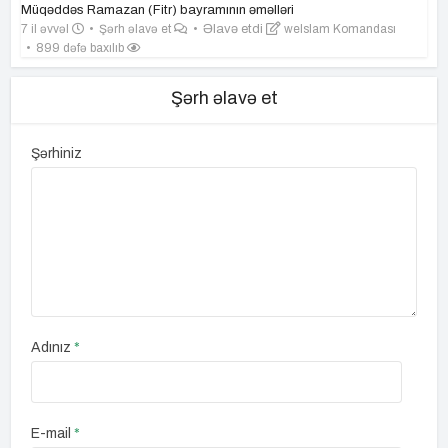
Müqəddəs Ramazan (Fitr) bayramının əməlləri
7 il əvvəl
Şərh əlavə et
Əlavə etdi
weIslam Komandası
899 dəfə baxılıb
Şərh əlavə et
Şərhiniz
Adınız
*
E-mail
*