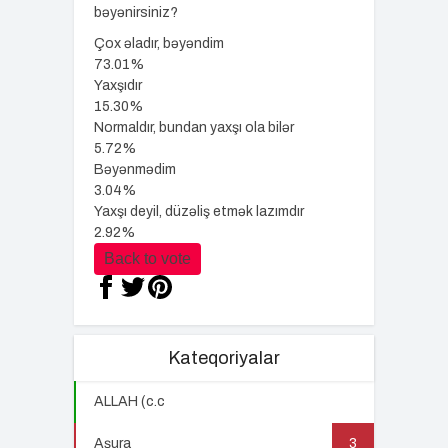
bəyənirsiniz?
Çox əladır, bəyəndim
73.01%
Yaxşıdır
15.30%
Normaldır, bundan yaxşı ola bilər
5.72%
Bəyənmədim
3.04%
Yaxşı deyil, düzəliş etmək lazımdır
2.92%
Back to vote
Kateqoriyalar
ALLAH (c.c
22
Aşura
3