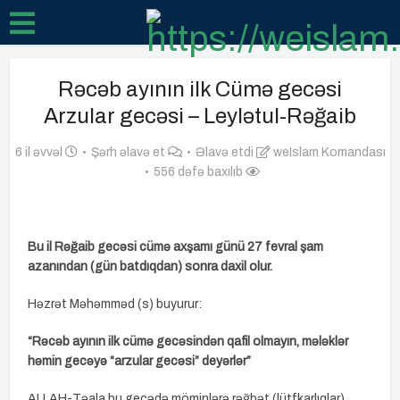
Rəcəb ayının ilk Cümə gecəsi
Arzular gecəsi – Leylətul-Rəğaib
6 il əvvəl
Şərh əlavə et
Əlavə etdi
weIslam Komandası
556 dəfə baxılıb
Bu il Rəğaib gecəsi cümə axşamı günü 27 fevral şam
azanından (gün batdıqdan) sonra daxil olur.
Həzrət Məhəmməd (s) buyurur:
“Rəcəb ayının ilk cümə gecəsindən qafil olmayın, mələklər
həmin gecəyə “arzular gecəsi” deyərlər”
ALLAH-Təala bu gecədə möminlərə rəğbət (lütfkarlıqlar)