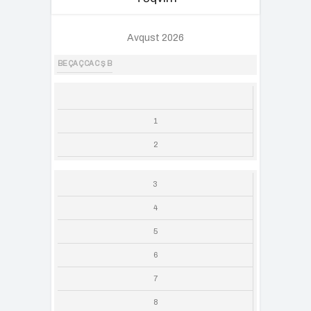
Avqust 2026
BE
ÇA
Ç
CA
C
Ş
B
1
2
3
4
5
6
7
8