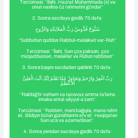
Tərcüməsi: “İlahi, Həzrət Muhəmmədə (s) və
onun nəslinə öz rəhmətini göndər”
2. Sonra səcdəyə gedib 70 dəfə:
سُبُّوحٌ قُدُّوسٌ رَبُّ الْمَلاَئِكَةِ وَالرُّوحِ
“Subbuhun quddus Rabbul-məlaikəti vər-Ruh”
Tərcüməsi: “İlahi, Sən çox paksan, çox
müqəddəssən, mələklər və Ruhun rəbbisən”
3. Sonra başını səcdədən qaldırıb 70 dəfə :
رَبِّ اغْفِرْ وَارْحَمْ وَتَجَاوَزْ عَمَّا تَعْلَمُ اِنَّكَ اَنْتَ الْعَلِىُّ
اْلاَعْظَمُ
“Rabbiğfir vərhəm və təcəvəz əmmə tə’ləmu
innəkə əntəl-əliyyul-ə’zəm”.
Tərcüməsi: “Rəbbim, məni bağışla, mənə rəhm
et. Bildiyin bütün günahlarımı əfv et. Həqiqətən
Sən uca və əzəmətlisən”.
4. Sonra yenidən səcdəyə gedib 70 dəfə: