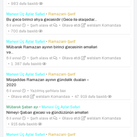
983 dəfə baxılıb
Mənəvi Üç Aylar Səfəri
•
Ramazani-Şərif
Bu gecə birinci əhya gecəsidir (Gecə ilə əlaqədar...
6 il əvvəl
Şərh əlavə et
Əlavə etdi
weIslam Komandası
700 dəfə baxılıb
Mənəvi Üç Aylar Səfəri
•
Ramazani-Şərif
Mübarək Ramazan ayının birinci gecəsinin əməlləri
və...
6 il əvvəl
Şərh əlavə et
Əlavə etdi
weIslam Komandası
1. 387 dəfə baxılıb
Mənəvi Üç Aylar Səfəri
•
Ramazani-Şərif
Müqəddəs Ramazan ayının gündəlik duaları –
2020
6 il əvvəl
Yazılmış şərhlərə bax
Əlavə etdi
weIslam Komandası
47. 919 dəfə baxılıb
Mübarək Şaban ayı
•
Mənəvi Üç Aylar Səfəri
Nimeyi-Şəban gecəsi və gündüzünün əməlləri
6 il əvvəl
Şərh əlavə et
Əlavə etdi
weIslam Komandası
915 dəfə baxılıb
Mənəvi Üç Aylar Səfəri
•
Ramazani-Şərif