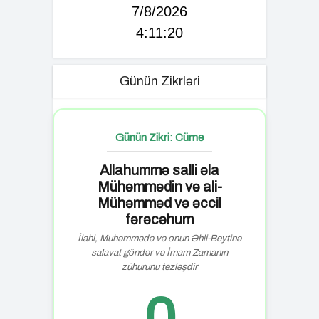
7/8/2026
4:11:21
Günün Zikrləri
Günün Zikri: Cümə
Allahummə salli əla
Mühəmmədin və ali-
Mühəmməd və əccil
fərəcəhum
İlahi, Muhəmmədə və onun Əhli-Beytinə
salavat göndər və İmam Zamanın
zühurunu tezləşdir