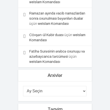
weIslam Komandası
Ramazan ayında vacib namazlardan
sonra oxunulması bəyənilən dualar
üçün
weIslam Komandası
Cövşən-ül Kəbir duası
üçün
weIslam
Komandası
Fatihə Surəsinin ərəbcə oxunuşu və
azərbaycanca tərcüməsi
üçün
weIslam Komandası
Arxivlər
Təqvim