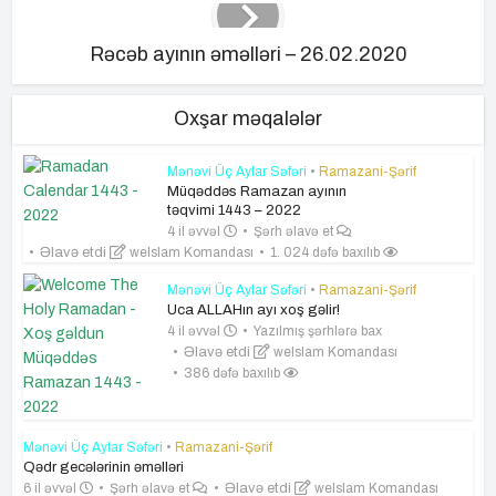
Rəcəb ayının əməlləri – 26.02.2020
Oxşar məqalələr
Mənəvi Üç Aylar Səfəri
•
Ramazani-Şərif
Müqəddəs Ramazan ayının
təqvimi 1443 – 2022
4 il əvvəl
Şərh əlavə et
Əlavə etdi
weIslam Komandası
1. 024 dəfə baxılıb
Mənəvi Üç Aylar Səfəri
•
Ramazani-Şərif
Uca ALLAHın ayı xoş gəlir!
4 il əvvəl
Yazılmış şərhlərə bax
Əlavə etdi
weIslam Komandası
386 dəfə baxılıb
Mənəvi Üç Aylar Səfəri
•
Ramazani-Şərif
Qədr gecələrinin əməlləri
6 il əvvəl
Şərh əlavə et
Əlavə etdi
weIslam Komandası