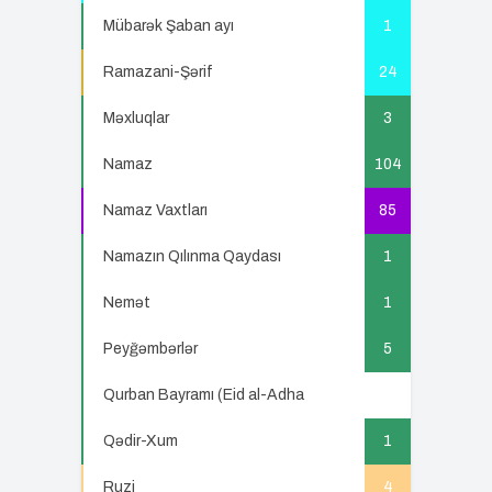
Mübarək Şaban ayı
1
Ramazani-Şərif
24
Məxluqlar
3
Namaz
104
Namaz Vaxtları
85
Namazın Qılınma Qaydası
1
Nemət
1
Peyğəmbərlər
5
Qurban Bayramı (Eid al-Adha
5
Qədir-Xum
1
Ruzi
4