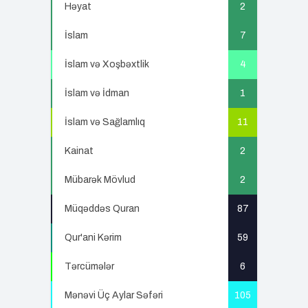
Həyat
2
İslam
7
İslam və Xoşbəxtlik
4
İslam və İdman
1
İslam və Sağlamlıq
11
Kainat
2
Mübarək Mövlud
2
Müqəddəs Quran
87
Qur'ani Kərim
59
Tərcümələr
6
Mənəvi Üç Aylar Səfəri
105