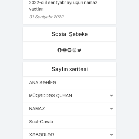
2022-ci il sentyabr ayı üçün namaz
vaxtları
01 Sentyabr 2022
Sosial Şəbəkə
Facebook
YouTube
Google
Instagram
Twitter
Saytın xəritəsi
ANA SƏHİFƏ
MÜQƏDDƏS QURAN
NAMAZ
Sual-Cavab
XƏBƏRLƏR