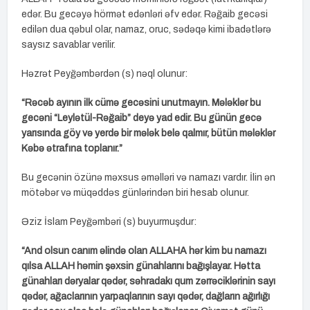
edər. Bu gecəyə hörmət edənləri əfv edər. Rəğaib gecəsi
edilən dua qəbul olar, namaz, oruc, sədəqə kimi ibadətlərə
saysız savablar verilir.
Həzrət Peyğəmbərdən (s) nəql olunur:
“Rəcəb ayının ilk cümə gecəsini unutmayın. Mələklər bu
gecəni “Leylətül-Rəğaib” deyə yad edir. Bu günün gecə
yarısında göy və yerdə bir mələk belə qalmır, bütün mələklər
Kəbə ətrafına toplanır.”
Bu gecənin özünə məxsus əməlləri və namazı vardır. İlin ən
mötəbər və müqəddəs günlərindən biri hesab olunur.
Əziz İslam Peyğəmbəri (s) buyurmuşdur:
“And olsun canım əlində olan ALLAHA hər kim bu namazı
qılsa ALLAH həmin şəxsin günahlarını bağışlayar. Hətta
günahları dəryalar qədər, səhradakı qum zərrəciklərinin sayı
qədər, ağaclarının yarpaqlarının sayı qədər, dağların ağırlığı