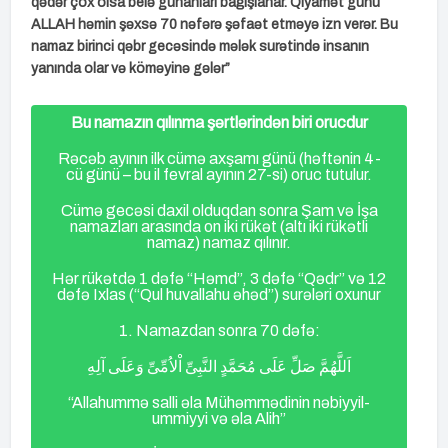
qədər çox olsa belə günahları bağışlanar. Qiyamət günü
ALLAH həmin şəxsə 70 nəfərə şəfaət etməyə izn verər. Bu
namaz birinci qəbr gecəsində mələk surətində insanın
yanında olar və köməyinə gələr”
Bu namazın qılınma şərtlərindən biri orucdur
Rəcəb ayının ilk cümə axşamı günü (həftənin 4-
cü günü – bu il fevral ayının 27-si) oruc tutulur.
Cümə gecəsi daxil olduqdan sonra Şam və İşa
namazları arasında on iki rükət (altı iki rükətli
namaz) namaz qılınır.
Hər rükətdə 1 dəfə “Həmd”, 3 dəfə “Qədr” və 12
dəfə Ixlas (“Qul huvallahu əhəd”) surələri oxunur
1. Namazdan sonra 70 dəfə:
اَللَّهُمَّ صَلِّ عَلَى مُحَمَّدٍ النَّبِىِّ اْلاُمِّىِّ وَعَلَى آلِهِ
“Allahummə salli əla Mühəmmədinin nəbiyyil-
ummiyyi və əla Alih”