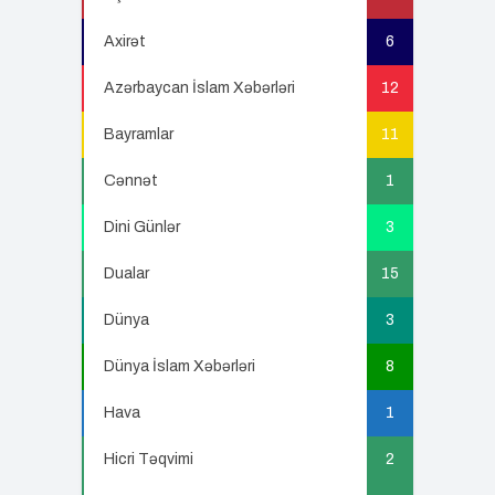
Axirət
6
Azərbaycan İslam Xəbərləri
12
Bayramlar
11
Cənnət
1
Dini Günlər
3
Dualar
15
Dünya
3
Dünya İslam Xəbərləri
8
Hava
1
Hicri Təqvimi
2