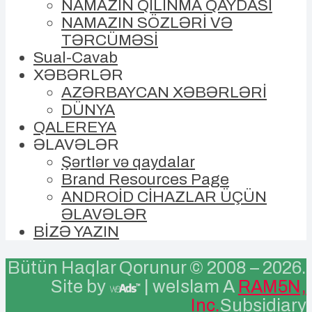
NAMAZIN QILINMA QAYDASI
NAMAZIN SÖZLƏRİ VƏ
TƏRCÜMƏSİ
Sual-Cavab
XƏBƏRLƏR
AZƏRBAYCAN XƏBƏRLƏRİ
DÜNYA
QALEREYA
ƏLAVƏLƏR
Şərtlər və qaydalar
Brand Resources Page
ANDROİD CİHAZLAR ÜÇÜN
ƏLAVƏLƏR
BİZƏ YAZIN
Bütün Haqlar Qorunur © 2008 –
2026.
Site by
| weIslam A
RAM5N,
Inc.
Subsidiary