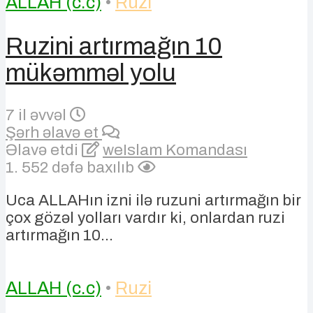
ALLAH (c.c)
•
Ruzi
Ruzini artırmağın 10
mükəmməl yolu
7 il əvvəl
Şərh əlavə et
Əlavə etdi
weIslam Komandası
1. 552 dəfə baxılıb
Uca ALLAHın izni ilə ruzuni artırmağın bir
çox gözəl yolları vardır ki, onlardan ruzi
artırmağın 10...
ALLAH (c.c)
•
Ruzi