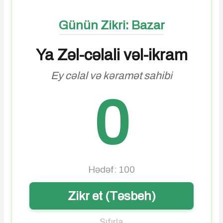
Günün Zikri: Bazar
Ya Zəl-cəlali vəl-ikram
Ey cəlal və kəramət sahibi
0
Hədəf: 100
Zikr et (Təsbeh)
Sıfırla