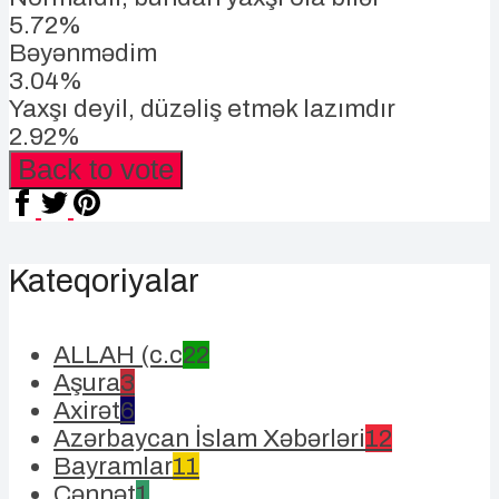
5.72%
Bəyənmədim
3.04%
Yaxşı deyil, düzəliş etmək lazımdır
2.92%
Back to vote
Kateqoriyalar
ALLAH (c.c
22
Aşura
3
Axirət
6
Azərbaycan İslam Xəbərləri
12
Bayramlar
11
Cənnət
1