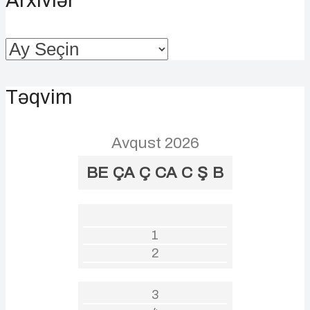
Arxivlər
Arxivlər
Təqvim
Avqust 2026
BE
ÇA
Ç
CA
C
Ş
B
1
2
3