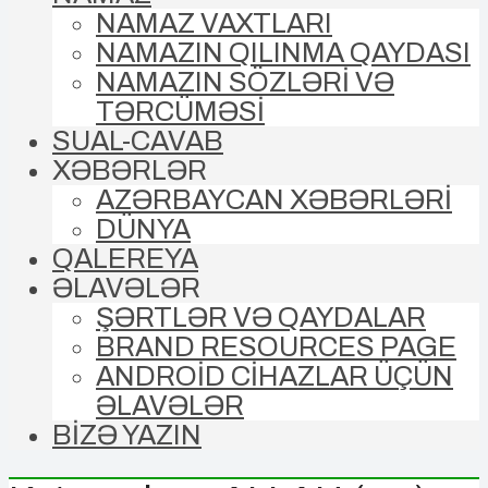
NAMAZ VAXTLARI
NAMAZIN QILINMA QAYDASI
NAMAZIN SÖZLƏRİ VƏ
TƏRCÜMƏSİ
SUAL-CAVAB
XƏBƏRLƏR
AZƏRBAYCAN XƏBƏRLƏRİ
DÜNYA
QALEREYA
ƏLAVƏLƏR
ŞƏRTLƏR VƏ QAYDALAR
BRAND RESOURCES PAGE
ANDROİD CİHAZLAR ÜÇÜN
ƏLAVƏLƏR
BİZƏ YAZIN