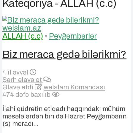
Kateqoriya - ALLAH (c.c)
ALLAH (c.c)
•
Peyğəmbərlər
Biz meraca gedə bilərikmi?
4 il əvvəl
Şərh əlavə et
Əlavə etdi
weIslam Komandası
474 dəfə baxılıb
İlahi qüdrətin etiqadı haqqındakı mühüm
məsələlərdən biri də Həzrət Peyğəmbərin
(s) meracı...