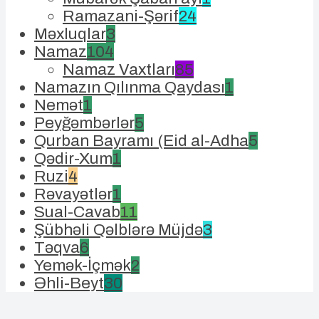
Ramazani-Şərif
24
Məxluqlar
3
Namaz
104
Namaz Vaxtları
85
Namazın Qılınma Qaydası
1
Nemət
1
Peyğəmbərlər
5
Qurban Bayramı (Eid al-Adha
5
Qədir-Xum
1
Ruzi
4
Rəvayətlər
1
Sual-Cavab
11
Şübhəli Qəlblərə Müjdə
3
Təqva
6
Yemək-İçmək
2
Əhli-Beyt
30