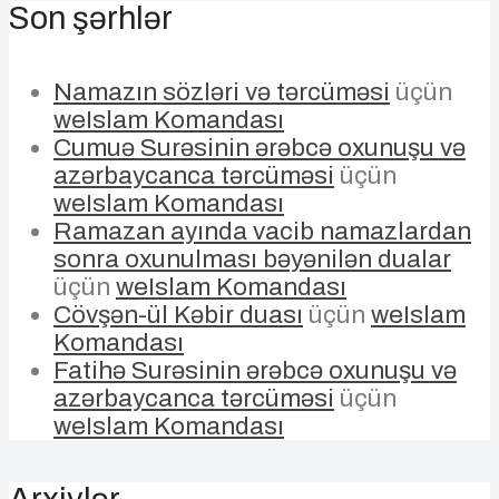
Son şərhlər
Namazın sözləri və tərcüməsi
üçün
weIslam Komandası
Cumuə Surəsinin ərəbcə oxunuşu və
azərbaycanca tərcüməsi
üçün
weIslam Komandası
Ramazan ayında vacib namazlardan
sonra oxunulması bəyənilən dualar
üçün
weIslam Komandası
Cövşən-ül Kəbir duası
üçün
weIslam
Komandası
Fatihə Surəsinin ərəbcə oxunuşu və
azərbaycanca tərcüməsi
üçün
weIslam Komandası