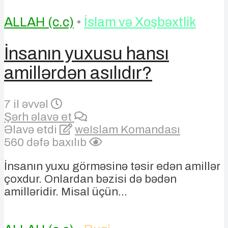
ALLAH (c.c)
•
İslam və Xoşbəxtlik
İnsanın yuxusu hansı
amillərdən asılıdır?
7 il əvvəl
Şərh əlavə et
Əlavə etdi
weIslam Komandası
560 dəfə baxılıb
İnsanın yuxu görməsinə təsir edən amillər
çoxdur. Onlardan bəzisi də bədən
amilləridir. Misal üçün...