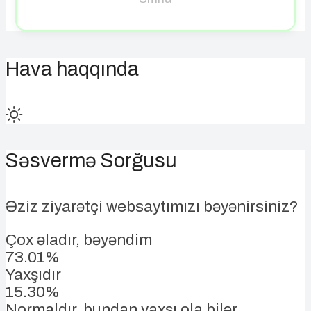
Hava haqqında
Səsvermə Sorğusu
Əziz ziyarətçi websaytımızı bəyənirsiniz?
Çox əladır, bəyəndim
73.01%
Yaxşıdır
15.30%
Normaldır, bundan yaxşı ola bilər