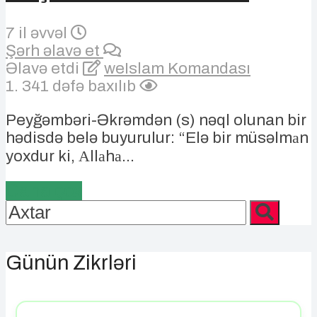
7 il əvvəl
Şərh əlavə et
Əlavə etdi
weIslam Komandası
1. 341 dəfə baxılıb
Peyğəmbəri-Əkrəmdən (s) nəql olunan bir
hədisdə belə buyurulur: “Elə bir müsəlmаn
yoxdur ki, Аllаhа...
Daha çox
Günün Zikrləri