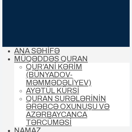
ANA SƏHİFƏ
MÜQƏDDƏS QURAN
QUR’ANİ KƏRİM
(BÜNYADOV-
MƏMMƏDƏLIYEV)
AYƏTÜL KÜRSİ
QURAN SURƏLƏRİNİN
ƏRƏBCƏ OXUNUŞU VƏ
AZƏRBAYCANCA
TƏRCÜMƏSİ
NAMAZ