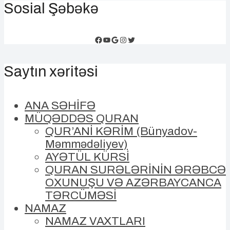
Sosial Şəbəkə
Facebook
YouTube
Google
Instagram
Twitter
Saytın xəritəsi
ANA SƏHİFƏ
MÜQƏDDƏS QURAN
QUR’ANİ KƏRİM (Bünyadov-
Məmmədəliyev)
AYƏTÜL KÜRSİ
QURAN SURƏLƏRİNİN ƏRƏBCƏ
OXUNUŞU VƏ AZƏRBAYCANCA
TƏRCÜMƏSİ
NAMAZ
NAMAZ VAXTLARI