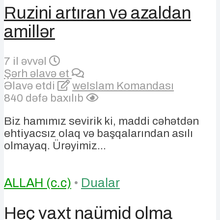
Ruzini artıran və azaldan
amillər
7 il əvvəl
Şərh əlavə et
Əlavə etdi
weIslam Komandası
840 dəfə baxılıb
Biz hamımız sevirik ki, maddi cəhətdən
ehtiyacsız olaq və başqalarından asılı
olmayaq. Ürəyimiz...
ALLAH (c.c)
•
Dualar
Heç vaxt naümid olma