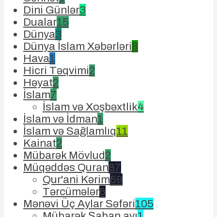
Dini Günlər
3
Dualar
15
Dünya
3
Dünya İslam Xəbərləri
8
Hava
1
Hicri Təqvimi
2
Həyat
2
İslam
7
İslam və Xoşbəxtlik
4
İslam və İdman
1
İslam və Sağlamlıq
11
Kainat
2
Mübarək Mövlud
2
Müqəddəs Quran
87
Qur'ani Kərim
59
Tərcümələr
6
Mənəvi Üç Aylar Səfəri
105
Mübarək Şaban ayı
1