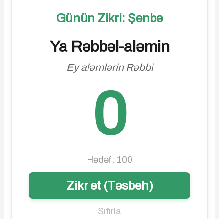
Günün Zikri: Şənbə
Ya Rəbbəl-aləmin
Ey aləmlərin Rəbbi
0
Hədəf: 100
Zikr et (Təsbeh)
Sıfırla