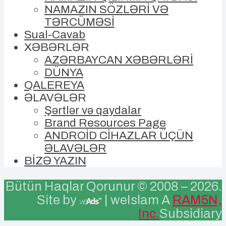
NAMAZIN SÖZLƏRİ VƏ
TƏRCÜMƏSİ
Sual-Cavab
XƏBƏRLƏR
AZƏRBAYCAN XƏBƏRLƏRİ
DÜNYA
QALEREYA
ƏLAVƏLƏR
Şərtlər və qaydalar
Brand Resources Page
ANDROİD CİHAZLAR ÜÇÜN
ƏLAVƏLƏR
BİZƏ YAZIN
Bütün Haqlar Qorunur © 2008 –
2026.
Site by
| weIslam A
RAM5N,
Inc.
Subsidiary