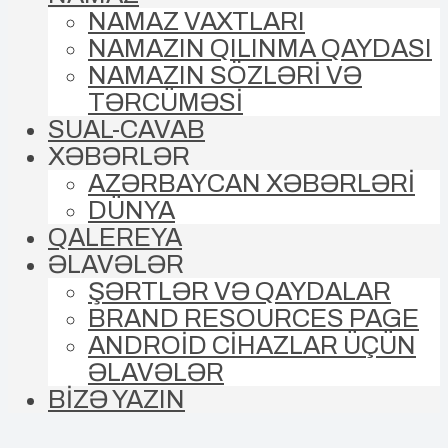
NAMAZ VAXTLARI
NAMAZIN QILINMA QAYDASI
NAMAZIN SÖZLƏRİ VƏ
TƏRCÜMƏSİ
SUAL-CAVAB
XƏBƏRLƏR
AZƏRBAYCAN XƏBƏRLƏRİ
DÜNYA
QALEREYA
ƏLAVƏLƏR
ŞƏRTLƏR VƏ QAYDALAR
BRAND RESOURCES PAGE
ANDROİD CİHAZLAR ÜÇÜN
ƏLAVƏLƏR
BİZƏ YAZIN