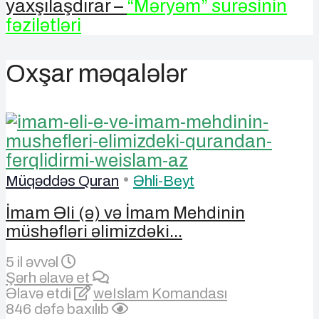
yaxşılaşdırar –
“Məryəm” surəsinin
fəzilətləri
Oxşar məqalələr
•
Müqəddəs Quran
Əhli-Beyt
İmam Əli (ə) və İmam Mehdinin
müshəfləri əlimizdəki...
5 il əvvəl
Şərh əlavə et
Əlavə etdi
weIslam Komandası
846 dəfə baxılıb