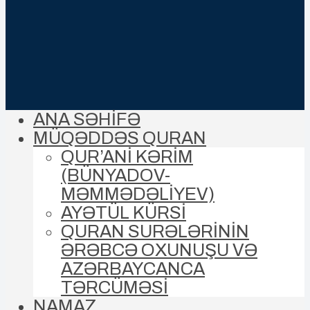
ANA SƏHİFƏ
MÜQƏDDƏS QURAN
QUR’ANİ KƏRİM
(BÜNYADOV-
MƏMMƏDƏLIYEV)
AYƏTÜL KÜRSİ
QURAN SURƏLƏRİNİN
ƏRƏBCƏ OXUNUŞU VƏ
AZƏRBAYCANCA
TƏRCÜMƏSİ
NAMAZ