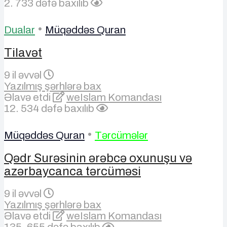
2. 733 dəfə baxılıb
•
Dualar
Müqəddəs Quran
Tilavət
9 il əvvəl
Yazılmış şərhlərə bax
Əlavə etdi
weIslam Komandası
12. 534 dəfə baxılıb
•
Müqəddəs Quran
Tərcümələr
Qədr Surəsinin ərəbcə oxunuşu və
azərbaycanca tərcüməsi
9 il əvvəl
Yazılmış şərhlərə bax
Əlavə etdi
weIslam Komandası
135. 655 dəfə baxılıb