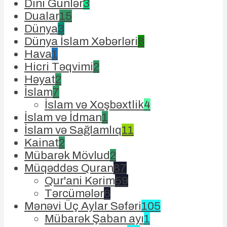
Dini Günlər
3
Dualar
15
Dünya
3
Dünya İslam Xəbərləri
8
Hava
1
Hicri Təqvimi
2
Həyat
2
İslam
7
İslam və Xoşbəxtlik
4
İslam və İdman
1
İslam və Sağlamlıq
11
Kainat
2
Mübarək Mövlud
2
Müqəddəs Quran
87
Qur'ani Kərim
59
Tərcümələr
6
Mənəvi Üç Aylar Səfəri
105
Mübarək Şaban ayı
1