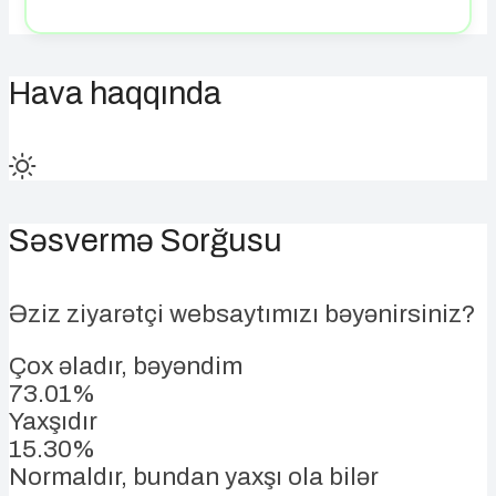
Hava haqqında
Səsvermə Sorğusu
Əziz ziyarətçi websaytımızı bəyənirsiniz?
Çox əladır, bəyəndim
73.01%
Yaxşıdır
15.30%
Normaldır, bundan yaxşı ola bilər