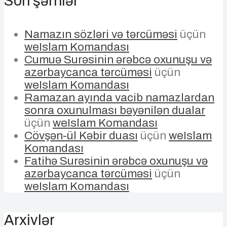
Son şərhlər
Namazın sözləri və tərcüməsi
üçün
weIslam Komandası
Cumuə Surəsinin ərəbcə oxunuşu və
azərbaycanca tərcüməsi
üçün
weIslam Komandası
Ramazan ayında vacib namazlardan
sonra oxunulması bəyənilən dualar
üçün
weIslam Komandası
Cövşən-ül Kəbir duası
üçün
weIslam
Komandası
Fatihə Surəsinin ərəbcə oxunuşu və
azərbaycanca tərcüməsi
üçün
weIslam Komandası
Arxivlər