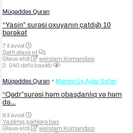
Müqəddəs Quran
“Yasin” surəsi oxuyanın çatdığı 10
bərəkət
7 il əvvəl
Şərh əlavə et
Əlavə etdi
weIslam Komandası
2. 040 dəfə baxılıb
•
Müqəddəs Quran
Mənəvi Üç Aylar Səfəri
“Qədr”surəsi həm obaşdanlıq və həm
də...
8 il əvvəl
Yazılmış şərhlərə bax
Əlavə etdi
weIslam Komandası