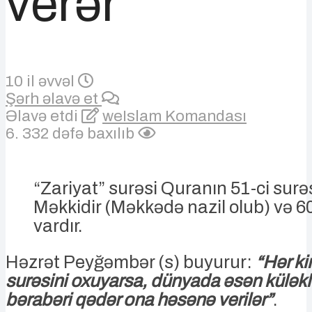
verər
10 il əvvəl
Şərh əlavə et
Əlavə etdi
weIslam Komandası
6. 332 dəfə baxılıb
“Zariyat” surəsi Quranın 51-ci surəs
Məkkidir (Məkkədə nazil olub) və 6
vardır.
Həzrət Peyğəmbər (s) buyurur:
“Hər ki
surəsini oxuyarsa, dünyada əsən küləkl
bərabəri qədər ona həsənə verilər”
.