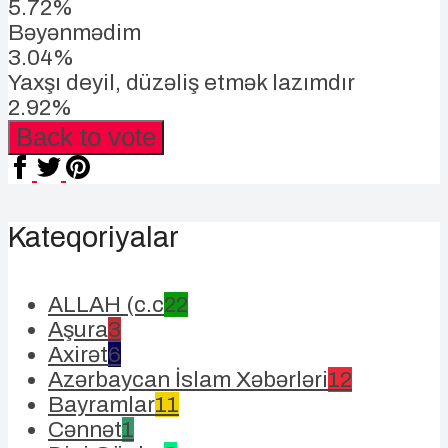
5.72%
Bəyənmədim
3.04%
Yaxşı deyil, düzəliş etmək lazımdır
2.92%
Back to vote
Kateqoriyalar
ALLAH (c.c
22
Aşura
3
Axirət
6
Azərbaycan İslam Xəbərləri
12
Bayramlar
11
Cənnət
1