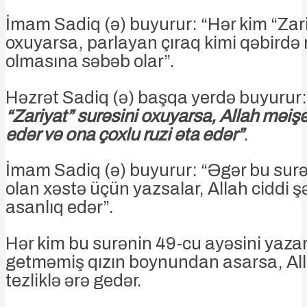
İmam Sadiq (ə) buyurur: “Hər kim “Zari
oxuyarsa, parlayan çıraq kimi qəbirdə 
olmasına səbəb olar”.
Həzrət Sadiq (ə) başqa yerdə buyurur:
“Zariyat” surəsini oxuyarsa, Allah məişət
edər və ona çoxlu ruzi əta edər”
.
İmam Sadiq (ə) buyurur: “Əgər bu sur
olan xəstə üçün yazsalar, Allah ciddi ş
asanlıq edər”.
Hər kim bu surənin 49-cu ayəsini yazar
getməmiş qızın boynundan asarsa, Alla
tezliklə ərə gedər.