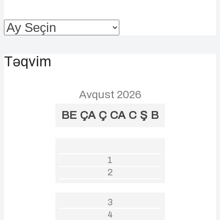
Arxivlər
Təqvim
Avqust 2026
BE
ÇA
Ç
CA
C
Ş
B
1
2
3
4