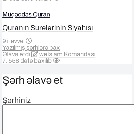
Müqəddəs Quran
Quranın Surələrinin Siyahısı
9 il əvvəl
Yazılmış şərhlərə bax
Əlavə etdi
weIslam Komandası
7. 558 dəfə baxılıb
Şərh əlavə et
Şərhiniz