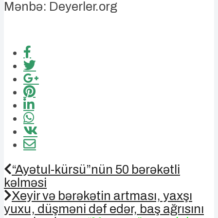
Mənbə: Deyerler.org
“Ayətul-kürsü”nün 50 bərəkətli
kəlməsi
Xeyir və bərəkətin artması, yaxşı
yuxu, düşməni dəf edər, baş ağrısını