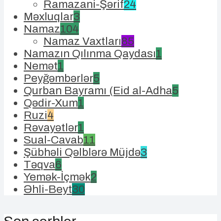
Ramazani-Şərif
24
Məxluqlar
3
Namaz
104
Namaz Vaxtları
85
Namazın Qılınma Qaydası
1
Nemət
1
Peyğəmbərlər
5
Qurban Bayramı (Eid al-Adha
5
Qədir-Xum
1
Ruzi
4
Rəvayətlər
1
Sual-Cavab
11
Şübhəli Qəlblərə Müjdə
3
Təqva
6
Yemək-İçmək
2
Əhli-Beyt
30