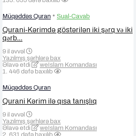
•
Müqəddəs Quran
Sual-Cavab
Qurani-Kərimdə göstərilən iki şәrq vә iki
qәrb...
9 il əvvəl
Yazılmış şərhlərə bax
Əlavə etdi
weIslam Komandası
1. 446 dəfə baxılıb
Müqəddəs Quran
Qurani Kərim ilə qısa tanışlıq
9 il əvvəl
Yazılmış şərhlərə bax
Əlavə etdi
weIslam Komandası
2. 631 dəfə baxılıb