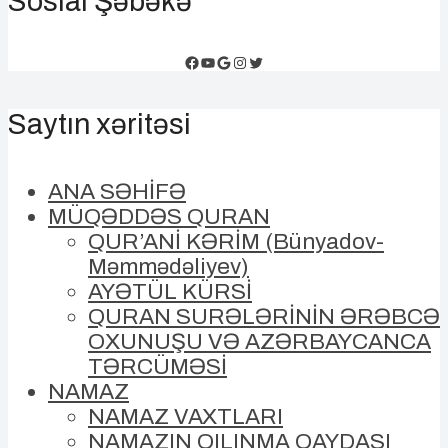
Sosial Şəbəkə
Facebook
YouTube
Google
Instagram
Twitter
Saytın xəritəsi
ANA SƏHİFƏ
MÜQƏDDƏS QURAN
QUR’ANİ KƏRİM (Bünyadov-
Məmmədəliyev)
AYƏTÜL KÜRSİ
QURAN SURƏLƏRİNİN ƏRƏBCƏ
OXUNUŞU VƏ AZƏRBAYCANCA
TƏRCÜMƏSİ
NAMAZ
NAMAZ VAXTLARI
NAMAZIN QILINMA QAYDASI