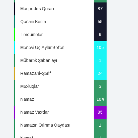
Müqəddəs Quran
87
Qur'ani Kərim
59
Tərcümələr
6
Mənəvi Üç Aylar Səfəri
105
Mübarək Şaban ayı
1
Ramazani-Şərif
24
Məxluqlar
3
Namaz
104
Namaz Vaxtları
85
Namazın Qılınma Qaydası
1