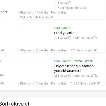
10 il əvvəl
Yazılmış şərhlərə bax
ndası
Əlavə etdi
weIslam Komandası
104. 275 dəfə baxılıb
Sual-Cavab
Cinsi yaxınlıq
10 il əvvəl
Şərh əlavə et
b
Əlavə etdi
weIslam Komandası
846 dəfə baxılıb
l-
Sual-Cavab
•
Yemək-İçmək
Heyvanın hansı hissələrini
yemək haramdır?
t
15 il əvvəl
Şərh əlavə et
b
Əlavə etdi
weIslam Komandası
4. 169 dəfə baxılıb
Şərh əlavə et