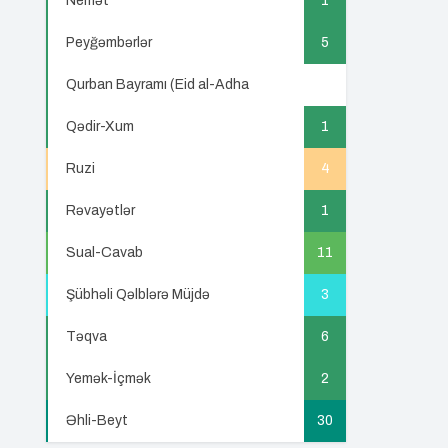
Nemət
1
Peyğəmbərlər
5
Qurban Bayramı (Eid al-Adha
5
Qədir-Xum
1
Ruzi
4
Rəvayətlər
1
Sual-Cavab
11
Şübhəli Qəlblərə Müjdə
3
Təqva
6
Yemək-İçmək
2
Əhli-Beyt
30