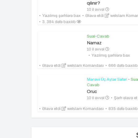
qılınır?
10 il əvvəl
Yazılmış şərhlərə bax
Əlavə etdi
weIslam Koma
3. 384 dəfə baxılıb
Sual-Cavab
Namaz
10 il əvvəl
Yazılmış şərhlərə bax
Əlavə etdi
weIslam Komandası
666 dəfə baxılı
Mənəvi Üç Aylar Səfəri
•
Sua
Cavab
Oruc
10 il əvvəl
Şərh əlavə e
Əlavə etdi
weIslam Komandası
835 dəfə baxılı