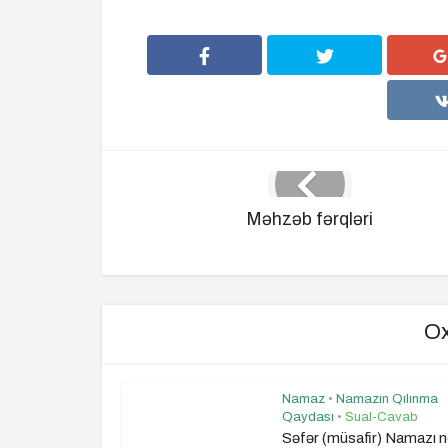
Məhzəb fərqləri
Ox
Namaz
•
Namazın Qılınma
Qaydası
•
Sual-Cavab
Səfər (müsafir) Namazı 