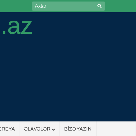
EREYA
ƏLAVƏLƏR
BİZƏ YAZIN