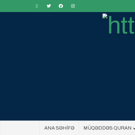
ANA SƏHİFƏ
MÜQƏDDƏS QURAN