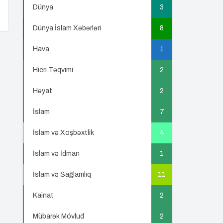
Dünya
3
Dünya İslam Xəbərləri
8
Hava
1
Hicri Təqvimi
2
Həyat
2
İslam
7
İslam və Xoşbəxtlik
4
İslam və İdman
1
İslam və Sağlamlıq
11
Kainat
2
Mübarək Mövlud
2