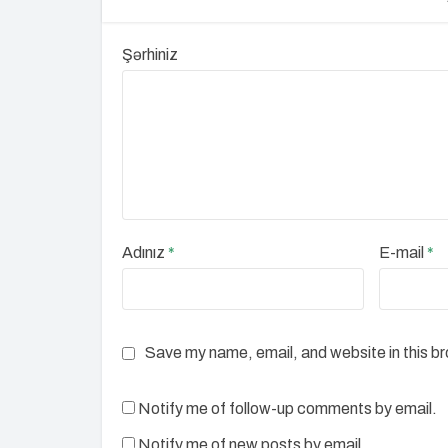
Şərhiniz
Adınız
*
E-mail
*
Save my name, email, and website in this b
Notify me of follow-up comments by email.
Notify me of new posts by email.