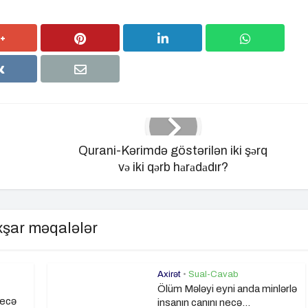
Qurani-Kərimdə göstərilən iki şәrq
vә iki qәrb hаrаdаdır?
şar məqalələr
Axirət
•
Sual-Cavab
Ölüm Mələyi eyni anda minlərlə
necə
insanın canını necə...