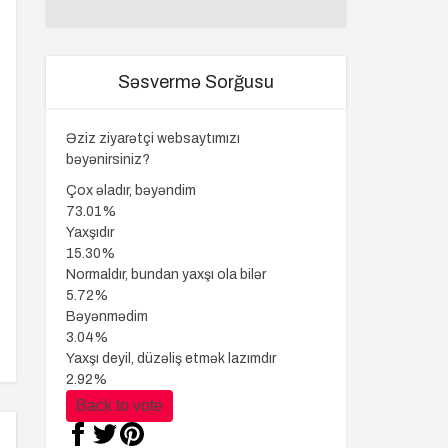
Səsvermə Sorğusu
Əziz ziyarətçi websaytımızı
bəyənirsiniz?
Çox əladır, bəyəndim
73.01%
Yaxşıdır
15.30%
Normaldır, bundan yaxşı ola bilər
5.72%
Bəyənmədim
3.04%
Yaxşı deyil, düzəliş etmək lazımdır
2.92%
Back to vote