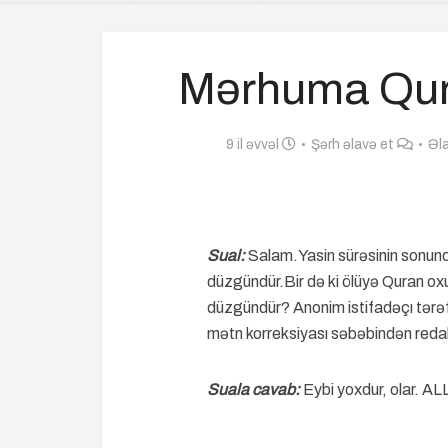
Mərhuma Qur
9 il əvvəl
Şərh əlavə et
Əla
Sual:
Salam.Yasin sürəsinin sonun
düzgündür.Bir də ki ölüyə Quran o
düzgündür? Anonim istifadəçı tərəf
mətn korreksiyası səbəbindən reda
Suala cavab:
Eybi yoxdur, olar. A