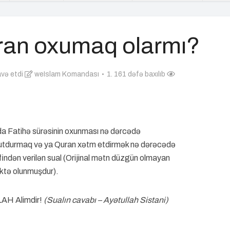
an oxumaq olarmı?
və etdi
weIslam Komandası
1. 161 dəfə baxılıb
da Fatihə sürəsinin oxunması nə dərcədə
xutdurmaq və ya Quran xətm etdirmək nə dərəcədə
indən verilən sual (Orijinal mətn düzgün olmayan
ktə olunmuşdur).
LLAH Alimdir!
(Sualın cavabı – Ayətullah Sistani)