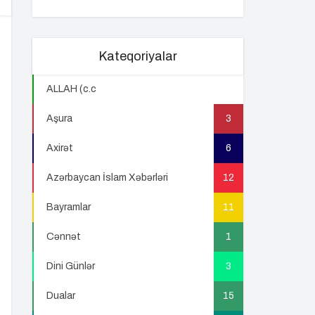
Kateqoriyalar
ALLAH (c.c
22
Aşura
3
Axirət
6
Azərbaycan İslam Xəbərləri
12
Bayramlar
11
Cənnət
1
Dini Günlər
3
Dualar
15