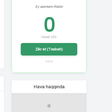
Ey aləmlərin Rəbbi
0
Hədəf: 100
Zikr et (Təsbeh)
Sıfırla
Hava haqqında