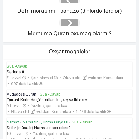
Dəfn mərasimi – cənazə (dinlərdə fərqlər)
Mərhuma Quran oxumaq olarmı?
Oxşar məqalələr
Sual-Cavab
Sədəqə #1
7 il əvvəl
Şərh əlavə et
Əlavə etdi
weIslam Komandası
697 dəfə baxılıb
Müqəddəs Quran
•
Sual-Cavab
Qurani-Kərimdə göstərilən iki şәrq vә iki qәrb...
9 il əvvəl
Yazılmış şərhlərə bax
Əlavə etdi
weIslam Komandası
1. 446 dəfə baxılıb
Namaz
•
Namazın Qılınma Qaydası
•
Sual-Cavab
Səfər (müsafir) Namazı necə qılınır?
10 il əvvəl
Yazılmış şərhlərə bax