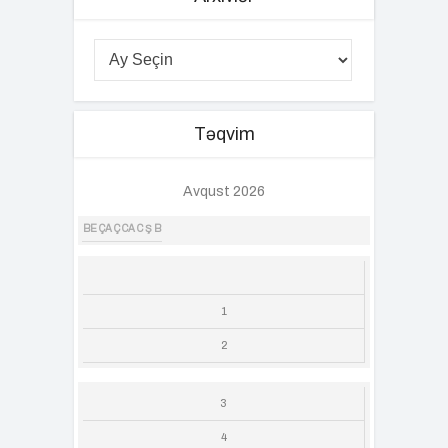
Təqvim
Avqust 2026
BE
ÇA
Ç
CA
C
Ş
B
1
2
3
4