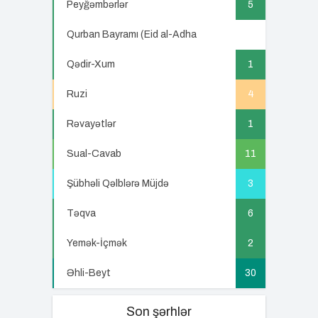
Peyğəmbərlər
5
Qurban Bayramı (Eid al-Adha
5
Qədir-Xum
1
Ruzi
4
Rəvayətlər
1
Sual-Cavab
11
Şübhəli Qəlblərə Müjdə
3
Təqva
6
Yemək-İçmək
2
Əhli-Beyt
30
Son şərhlər