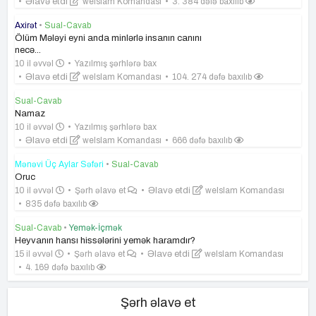
Əlavə etdi
weIslam Komandası
3. 384 dəfə baxılıb
Axirət
•
Sual-Cavab
Ölüm Mələyi eyni anda minlərlə insanın canını
necə...
10 il əvvəl
Yazılmış şərhlərə bax
Əlavə etdi
weIslam Komandası
104. 274 dəfə baxılıb
Sual-Cavab
Namaz
10 il əvvəl
Yazılmış şərhlərə bax
Əlavə etdi
weIslam Komandası
666 dəfə baxılıb
Mənəvi Üç Aylar Səfəri
•
Sual-Cavab
Oruc
10 il əvvəl
Şərh əlavə et
Əlavə etdi
weIslam Komandası
835 dəfə baxılıb
Sual-Cavab
•
Yemək-İçmək
Heyvanın hansı hissələrini yemək haramdır?
15 il əvvəl
Şərh əlavə et
Əlavə etdi
weIslam Komandası
4. 169 dəfə baxılıb
Şərh əlavə et