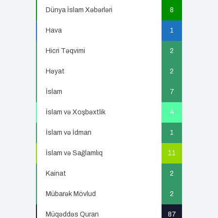
Dünya İslam Xəbərləri
8
Hava
1
Hicri Təqvimi
2
Həyat
2
İslam
7
İslam və Xoşbəxtlik
4
İslam və İdman
1
İslam və Sağlamlıq
11
Kainat
2
Mübarək Mövlud
2
Müqəddəs Quran
87