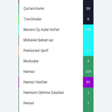
Qur'ani Kərim
59
Tərcümələr
6
Mənəvi Üç Aylar Səfəri
105
Mübarək Şaban ayı
1
Ramazani-Şərif
24
Məxluqlar
3
Namaz
104
Namaz Vaxtları
85
Namazın Qılınma Qaydası
1
Nemət
1