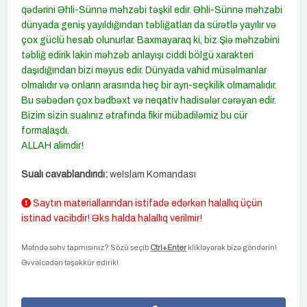
qədərini Əhli-Sünnə məhzəbi təşkil edir. Əhli-Sünnə məhzəbi
dünyada geniş yayıldığından təbliğatları da sürətlə yayılır və
çox güclü hesab olunurlar. Baxmayaraq ki, biz Şiə məhzəbini
təbliğ edirik lakin məhzəb anlayışı ciddi bölgü xarakteri
daşıdığından bizi məyus edir. Dünyada vahid müsəlmanlar
olmalıdır və onların arasında heç bir ayrı-seçkilik olmamalıdır.
Bu səbədən çox bədbəxt və neqativ hadisələr cərəyan edir.
Bizim sizin sualınız ətrafında fikir mübadiləmiz bu cür
formalaşdı.
ALLAH alimdir!
Sualı cavablandırıdı:
weIslam Komandası
Saytın materiallarından istifadə edərkən halallıq üçün
istinad vacibdir! Əks halda halallıq verilmir!
Mətndə səhv tapmısınız? Sözü seçib
Ctrl+Enter
klikləyərək bizə göndərin!
Əvvəlcədən təşəkkür edirik!