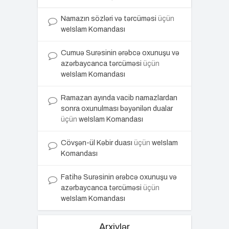
Namazın sözləri və tərcüməsi
üçün
weIslam Komandası
Cumuə Surəsinin ərəbcə oxunuşu və
azərbaycanca tərcüməsi
üçün
weIslam Komandası
Ramazan ayında vacib namazlardan
sonra oxunulması bəyənilən dualar
üçün
weIslam Komandası
Cövşən-ül Kəbir duası
üçün
weIslam
Komandası
Fatihə Surəsinin ərəbcə oxunuşu və
azərbaycanca tərcüməsi
üçün
weIslam Komandası
Arxivlər