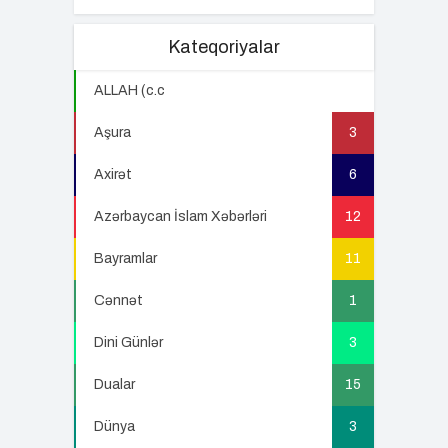
Kateqoriyalar
ALLAH (c.c
22
Aşura
3
Axirət
6
Azərbaycan İslam Xəbərləri
12
Bayramlar
11
Cənnət
1
Dini Günlər
3
Dualar
15
Dünya
3