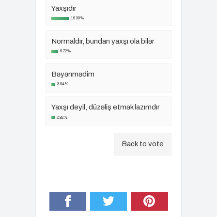
Yaxşıdır
15.30%
Normaldır, bundan yaxşı ola bilər
5.72%
Bəyənmədim
3.04%
Yaxşı deyil, düzəliş etmək lazımdır
2.92%
Back to vote