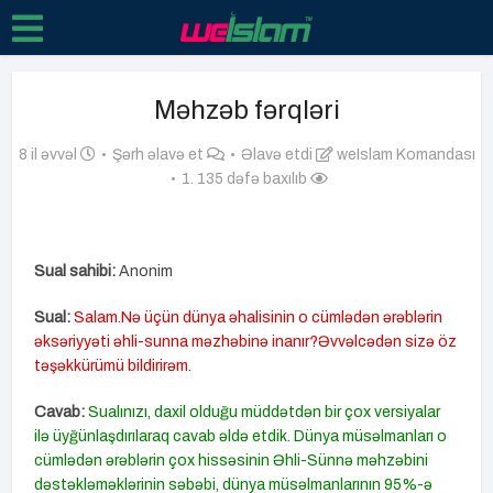
Məhzəb fərqləri
8 il əvvəl
Şərh əlavə et
Əlavə etdi
weIslam Komandası
1. 135 dəfə baxılıb
Sual sahibi:
Anonim
Sual:
Salam.Nə üçün dünya əhalisinin o cümlədən ərəblərin
əksəriyyəti əhli-sunna məzhəbinə inanır?Əvvəlcədən sizə öz
təşəkkürümü bildirirəm.
Cavab:
Sualınızı, daxil olduğu müddətdən bir çox versiyalar
ilə üyğünlaşdırılaraq cavab əldə etdik. Dünya müsəlmanları o
cümlədən ərəblərin çox hissəsinin Əhli-Sünnə məhzəbini
dəstəkləməklərinin səbəbi, dünya müsəlmanlarının 95%-ə