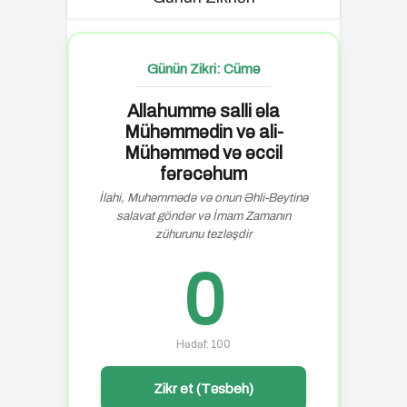
Günün Zikri: Cümə
Allahummə salli əla
Mühəmmədin və ali-
Mühəmməd və əccil
fərəcəhum
İlahi, Muhəmmədə və onun Əhli-Beytinə
salavat göndər və İmam Zamanın
zühurunu tezləşdir
0
Hədəf: 100
Zikr et (Təsbeh)