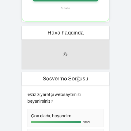
Sıfırla
Hava haqqında
Səsvermə Sorğusu
Əziz ziyarətçi websaytımızı
bəyənirsiniz?
Çox əladır, bəyəndim
73.01%