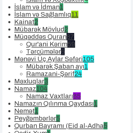
İslam və İdman
1
İslam və Sağlamlıq
11
Kainat
2
Mübarək Mövlud
2
Müqəddəs Quran
87
Qur'ani Kərim
59
Tərcümələr
6
Mənəvi Üç Aylar Səfəri
105
Mübarək Şaban ayı
1
Ramazani-Şərif
24
Məxluqlar
3
Namaz
104
Namaz Vaxtları
85
Namazın Qılınma Qaydası
1
Nemət
1
Peyğəmbərlər
5
Qurban Bayramı (Eid al-Adha
5