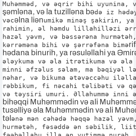
Muhəmməd, və əqrir bihi uyunina, 
şəmləna, və la tuzilləna bə
də iz hədə
əlna liən
vəc
umikə minəş şakirin, ya
rahimin, əl həmdu lillahilləzi ər
hazəl yəvm, və bəssərəna hurmətəh
ri
kərrəməna bihi və şərrəfəna bimə
hədana binurih, ya rəsuləllahi ya Əmi
ələykuma və əla itrətikuma və əla
minni əfzəlus səlam, ma bəqiyəl l
nəhar, və bikuma ətəvəccəhu iləll
rəbbikum, fi nəcahi təlibəti və q
və təysiri umuri. Əllahummə inni 
bihəqqi Muhəmmədin və ali Muhəmmə
tusəlliyə əla Muhəmmədin və ali Muh
təl
ənə mən cəhədə həqqə hazəl yəvm
hurmətəh, fəsəddə ən səbilik, lii
fəəbəllahu illa ən yutimmə nurəh.