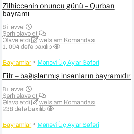
Zilhiccənin onuncu günü – Qurban
bayramı
8 il əvvəl
Şərh əlavə et
Əlavə etdi
weIslam Komandası
1. 094 dəfə baxılıb
•
Bayramlar
Mənəvi Üç Aylar Səfəri
Fitr – bağışlanmış insanların bayramıdır
8 il əvvəl
Şərh əlavə et
Əlavə etdi
weIslam Komandası
238 dəfə baxılıb
•
Bayramlar
Mənəvi Üç Aylar Səfəri