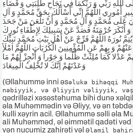
 إِلَى اللَّهِ رَبِّي وَ رَبِّكُمَا فِي نَجَاحِ طَلِبَتِي وَ قَضَاءِ
يرِ أُمُورِي اللَّهُمَّ إِنِّي أَسْأَلُكَ بِحَقِّ مُحَمَّدٍ وَ آلِ
ِيَ عَلَى مُحَمَّدٍ وَ آلِ مُحَمَّدٍ وَ أَنْ تَلْعَنَ مَنْ جَحَدَ
 وَ أَنْكَرَ حُرْمَتَهُ فَصَدَّ عَنْ سَبِيلِكَ لِإِطْفَاءِ نُورِكَ
يُتِمَّ نُورَهُ اللَّهُمَّ فَرِّجْ عَنْ أَهْلِ بَيْتِ مُحَمَّدٍ نَبِيِّكَ
ْهُمْ وَ بِهِمْ عَنِ الْمُؤْمِنِينَ الْكُرُبَاتِ اللَّهُمَّ امْلَأِ
ِمْ عَدْلا كَمَا مُلِئَتْ ظُلْما وَ جَوْرا وَ أَنْجِزْ لَهُمْ مَا
وَعَدْتَهُمْ اِنَّكَ لا تُخْلِفُ الْمِيعَادَ
(Əllahummə inni əs
əlukə bihəqqi Mu
nəbiyyik, və Əliyyin vəliyyik, və
qədrilləzi xəsəstəhuma bihi dunə xəlqik
əla Muhəmmədin və Əliyy, və ən təbdəə
kulli xəyrin acil. Əllahummə səlli əla
ali Muhəmməd, əl əimmətil qadəti vəd
vən nucumiz zahirəti vəl ə
lamil bahir