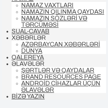
NAMAZ VAXTLARI
NAMAZIN QILINMA QAYDASI
NAMAZIN SÖZLƏRİ VƏ
TƏRCÜMƏSİ
SUAL-CAVAB
XƏBƏRLƏR
AZƏRBAYCAN XƏBƏRLƏRİ
DÜNYA
QALEREYA
ƏLAVƏLƏR
ŞƏRTLƏR VƏ QAYDALAR
BRAND RESOURCES PAGE
ANDROİD CİHAZLAR ÜÇÜN
ƏLAVƏLƏR
BİZƏ YAZIN