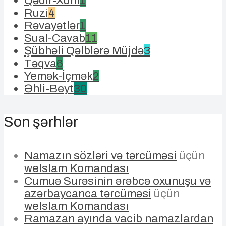
Qədir-Xum
1
Ruzi
4
Rəvayətlər
1
Sual-Cavab
11
Şübhəli Qəlblərə Müjdə
3
Təqva
6
Yemək-İçmək
2
Əhli-Beyt
30
Son şərhlər
Namazın sözləri və tərcüməsi
üçün
weIslam Komandası
Cumuə Surəsinin ərəbcə oxunuşu və
azərbaycanca tərcüməsi
üçün
weIslam Komandası
Ramazan ayında vacib namazlardan