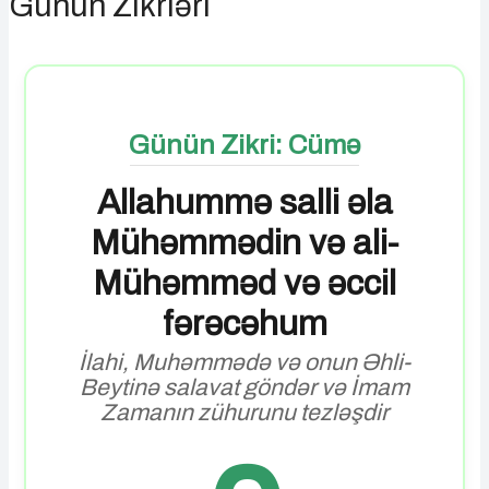
Günün Zikrləri
Günün Zikri: Cümə
Allahummə salli əla
Mühəmmədin və ali-
Mühəmməd və əccil
fərəcəhum
İlahi, Muhəmmədə və onun Əhli-
Beytinə salavat göndər və İmam
Zamanın zühurunu tezləşdir