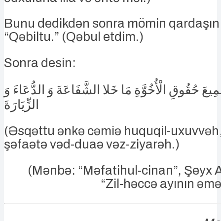
Bunu dedikdən sonra mömin qardaşın 
“Qəbiltu.” (Qəbul etdim.)
Sonra desin:
عَ حُقُوقِ الْأُخُوَّةِ مَا خَلا الشَّفَاعَةَ وَ الدُّعَاءَ وَ
الزِّيَارَةَ
(Əsqəttu ənkə cəmiə huquqil-uxuvvəh,
şəfaətə vəd-duaə vəz-ziyarəh.)
(Mənbə: “Məfatihul-cinan”, Şeyx
“Zil-həccə ayının əmə