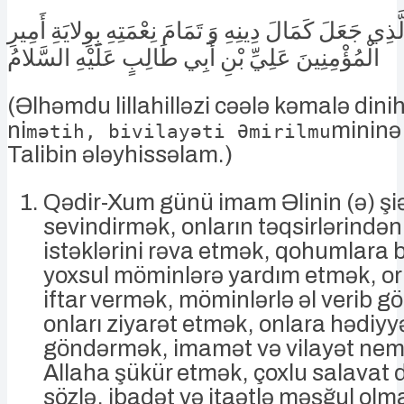
الَّذِي جَعَلَ كَمَالَ دِينِهِ وَ تَمَامَ نِعْمَتِهِ بِوِلايَةِ أَمِيرِ
الْمُؤْمِنِينَ عَلِيِّ بْنِ أَبِي طَالِبٍ عَلَيْهِ السَّلامُ
(Əlhəmdu lillahilləzi cəələ kəmalə din
ni
mininə 
mətih, bivilayəti Əmirilmu
Talibin ələyhissəlam.)
Qədir-Xum günü imam Əlinin (ə) şiə
sevindirmək, onların təqsirlərində
istəklərini rəva etmək, qohumlara
yoxsul möminlərə yardım etmək, or
iftar vermək, möminlərlə əl verib 
onları ziyarət etmək, onlara hədiyy
göndərmək, imamət və vilayət nem
Allaha şükür etmək, çoxlu salavat 
sözlə, ibadət və itaətlə məşğul ol