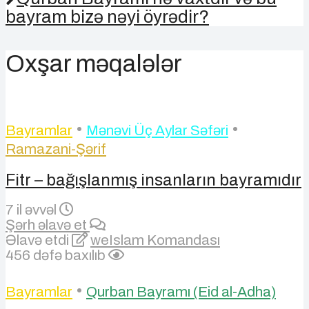
bayram bizə nəyi öyrədir?
Oxşar məqalələr
•
•
Bayramlar
Mənəvi Üç Aylar Səfəri
Ramazani-Şərif
Fitr – bağışlanmış insanların bayramıdır
7 il əvvəl
Şərh əlavə et
Əlavə etdi
weIslam Komandası
456 dəfə baxılıb
•
Bayramlar
Qurban Bayramı (Eid al-Adha)