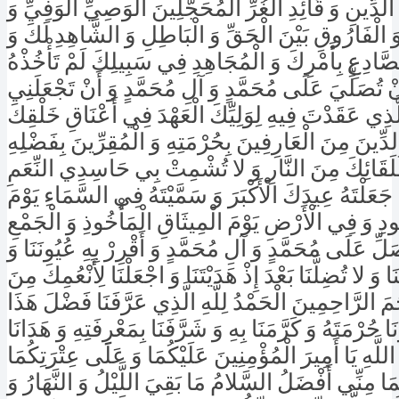
ِّينِ وَ قَائِدِ الْغُرِّ الْمُحَجَّلِينَ الْوَصِيِّ الْوَفِيِّ وَ
 وَ الْفَارُوقِ بَيْنَ الْحَقِّ وَ الْبَاطِلِ وَ الشَّاهِدِ لَكَ وَ
صَّادِعِ بِأَمْرِكَ وَ الْمُجَاهِدِ فِي سَبِيلِكَ لَمْ تَأْخُذْهُ
نْ تُصَلِّيَ عَلَى مُحَمَّدٍ وَ آلِ مُحَمَّدٍ وَ أَنْ تَجْعَلَنِي
َّذِي عَقَدْتَ فِيهِ لِوَلِيِّكَ الْعَهْدَ فِي أَعْنَاقِ خَلْقِكَ
لدِّينَ مِنَ الْعَارِفِينَ بِحُرْمَتِهِ وَ الْمُقِرِّينَ بِفَضْلِهِ
لَقَائِكَ مِنَ النَّارِ وَ لا تُشْمِتْ بِي حَاسِدِي النِّعَمِ
ا جَعَلْتَهُ عِيدَكَ الْأَكْبَرَ وَ سَمَّيْتَهُ فِي السَّمَاءِ يَوْمَ
ُودِ وَ فِي الْأَرْضِ يَوْمَ الْمِيثَاقِ الْمَأْخُوذِ وَ الْجَمْعِ
ِ عَلَى مُحَمَّدٍ وَ آلِ مُحَمَّدٍ وَ أَقْرِرْ بِهِ عُيُونَنَا وَ
 وَ لا تُضِلَّنَا بَعْدَ إِذْ هَدَيْتَنَا وَ اجْعَلْنَا لِأَنْعُمِكَ مِنَ
مَ الرَّاحِمِينَ الْحَمْدُ لِلَّهِ الَّذِي عَرَّفَنَا فَضْلَ هَذَا
نَا حُرْمَتَهُ وَ كَرَّمَنَا بِهِ وَ شَرَّفَنَا بِمَعْرِفَتِهِ وَ هَدَانَا
للَّهِ يَا أَمِيرَ الْمُؤْمِنِينَ عَلَيْكُمَا وَ عَلَى عِتْرَتِكُمَا
َا مِنِّي أَفْضَلُ السَّلامُ مَا بَقِيَ اللَّيْلُ وَ النَّهَارُ وَ