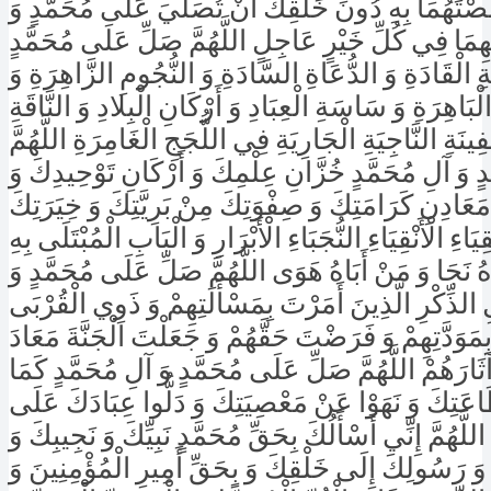
صْتَهُمَا بِهِ دُونَ خَلْقِكَ أَنْ تُصَلِّيَ عَلَى مُحَمَّدٍ وَ
َ بِهِمَا فِي كُلِّ خَيْرٍ عَاجِلٍ اللَّهُمَّ صَلِّ عَلَى مُحَمَّدٍ
َةِ الْقَادَةِ وَ الدُّعَاةِ السَّادَةِ وَ النُّجُومِ الزَّاهِرَةِ وَ
لْبَاهِرَةِ وَ سَاسَةِ الْعِبَادِ وَ أَرْكَانِ الْبِلادِ وَ النَّاقَةِ
ينَةِ النَّاجِيَةِ الْجَارِيَةِ فِي اللُّجَجِ الْغَامِرَةِ اللَّهُمَّ
 وَ آلِ مُحَمَّدٍ خُزَّانِ عِلْمِكَ وَ أَرْكَانِ تَوْحِيدِكَ وَ
مَعَادِنِ كَرَامَتِكَ وَ صِفْوَتِكَ مِنْ بَرِيَّتِكَ وَ خِيَرَتِكَ
َاءِ الْأَنْقِيَاءِ النُّجَبَاءِ الْأَبْرَارِ وَ الْبَابِ الْمُبْتَلَى بِهِ
ُ نَجَا وَ مَنْ أَبَاهُ هَوَى اللَّهُمَّ صَلِّ عَلَى مُحَمَّدٍ وَ
 الذِّكْرِ الَّذِينَ أَمَرْتَ بِمَسْأَلَتِهِمْ وَ ذَوِي الْقُرْبَى
ِمَوَدَّتِهِمْ وَ فَرَضْتَ حَقَّهُمْ وَ جَعَلْتَ الْجَنَّةَ مَعَادَ
َارَهُمْ اللَّهُمَّ صَلِّ عَلَى مُحَمَّدٍ وَ آلِ مُحَمَّدٍ كَمَا
اعَتِكَ وَ نَهَوْا عَنْ مَعْصِيَتِكَ وَ دَلُّوا عِبَادَكَ عَلَى
 اللَّهُمَّ إِنِّي أَسْأَلُكَ بِحَقِّ مُحَمَّدٍ نَبِيِّكَ وَ نَجِيبِكَ وَ
وَ رَسُولِكَ إِلَى خَلْقِكَ وَ بِحَقِّ أَمِيرِ الْمُؤْمِنِينَ وَ