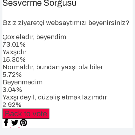
Səsvermə Sorğusu
Əziz ziyarətçi websaytımızı bəyənirsiniz?
Çox əladır, bəyəndim
73.01%
Yaxşıdır
15.30%
Normaldır, bundan yaxşı ola bilər
5.72%
Bəyənmədim
3.04%
Yaxşı deyil, düzəliş etmək lazımdır
2.92%
Back to vote