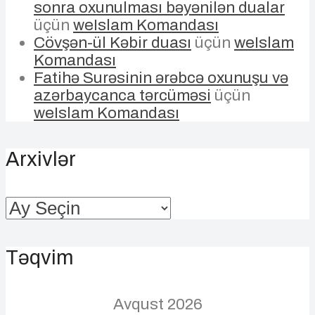
sonra oxunulması bəyənilən dualar
üçün
weIslam Komandası
Cövşən-ül Kəbir duası
üçün
weIslam
Komandası
Fatihə Surəsinin ərəbcə oxunuşu və
azərbaycanca tərcüməsi
üçün
weIslam Komandası
Arxivlər
Arxivlər
Təqvim
Avqust 2026