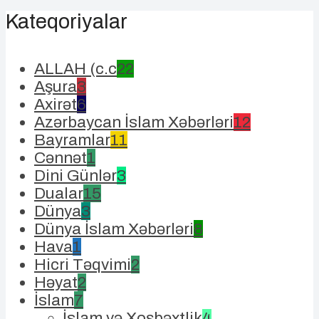
Kateqoriyalar
ALLAH (c.c
22
Aşura
3
Axirət
6
Azərbaycan İslam Xəbərləri
12
Bayramlar
11
Cənnət
1
Dini Günlər
3
Dualar
15
Dünya
3
Dünya İslam Xəbərləri
8
Hava
1
Hicri Təqvimi
2
Həyat
2
İslam
7
İslam və Xoşbəxtlik
4