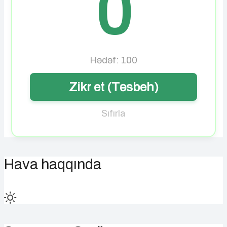
0
Hədəf: 100
Zikr et (Təsbeh)
Sıfırla
Hava haqqında