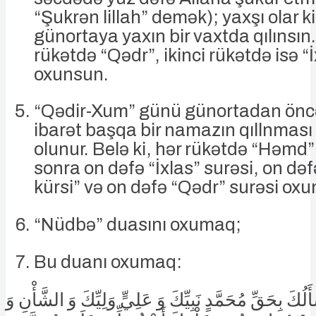
“Şukrən lillah” demək); yaxşı olar 
günortaya yaxın bir vaxtda qılınsın.
rükətdə “Qədr”, ikinci rükətdə isə “İ
oxunsun.
“Qədir-Xum” günü günortadan öncə
ibarət başqa bir namazın qıllnması
olunur. Belə ki, hər rükətdə “Həmd
sonra on dəfə “İxlas” surəsi, on dəf
kürsi” və on dəfə “Qədr” surəsi ox
“Nüdbə” duasını oxumaq;
Bu duanı oxumaq:
ْأَلُكَ بِحَقِّ مُحَمَّدٍ نَبِيِّكَ وَ عَلِيٍّ وَلِيِّكَ وَ الشَّأْنِ وَ