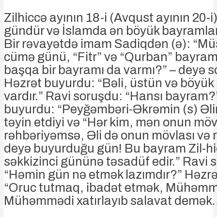
Zilhiccə ayının 18-i (Avqust ayının 20-
gündür və İslamda ən böyük bayramlard
Bir rəvayətdə imam Sadiqdən (ə): “Mü
cümə günü, “Fitr” və “Qurban” bayra
başqa bir bayramı da varmı?” – deyə 
Həzrət buyurdu: “Bəli, üstün və böyük
vardır.” Ravi soruşdu: “Hansı bayram
buyurdu: “Peyğəmbəri-Əkrəmin (s) Əlini
təyin etdiyi və “Hər kim, mən onun möv
rəhbəriyəmsə, Əli də onun mövlası və rə
deyə buyurduğu gün! Bu bayram Zil-hi
səkkizinci gününə təsadüf edir.” Ravi 
“Həmin gün nə etmək lazımdır?” Həzrə
“Oruc tutmaq, ibadət etmək, Mühəmmə
Mühəmmədi xatırlayıb salavat demək