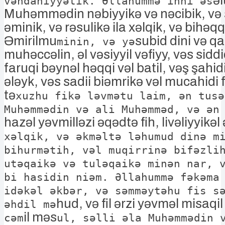
əl
vəhdaniyyətik. Əllahummə inni əs
Muhəmmədin nəbiyyikə və nəcibik, və 
əminik, və rəsulikə ila xəlqik, və bihəqq
Əmirilmu
subid dini və qai
minin, və yə
muhəccəlin, əl vəsiyyil vəfiyy, vəs siddi
faruqi bəynəl həqqi vəl batil, vəş şahidi
ələyk, vəs sadii biəmrikə vəl mucahidi fi
tə
xuzhu fikə ləvmətu laim, ən tusə
Muhəmmədin və ali Muhəmməd, və ən
hazəl yəvmilləzi əqədtə fih, livəliyyikəl 
xəlqik, və əkməltə ləhumud dinə m
bihurmətih, vəl muqirrinə bifəzli
utəqaikə və tuləqaikə minən nar, 
bi hasidin niəm. Əllahummə fəkəma
idəkəl əkbər, və səmməytəhu fis s
hud, və fil ərzi yəvməl misaqi
əhdil mə
il məs
cəm
ul, səlli əla Muhəmmədin 