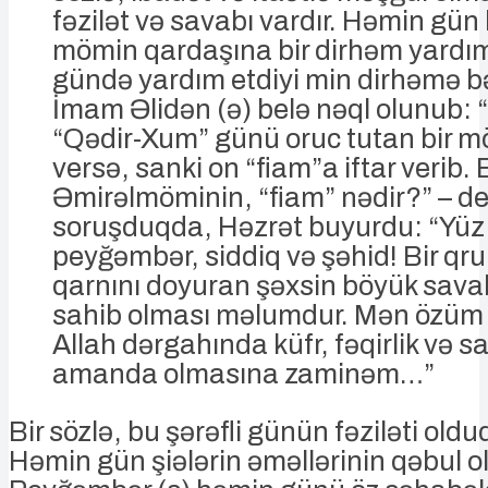
fəzilət və savabı vardır. Həmin gün 
mömin qardaşına bir dirhəm yardı
gündə yardım etdiyi min dirhəmə bə
İmam Əlidən (ə) belə nəql olunub: 
“Qədir-Xum” günü oruc tutan bir mö
versə, sanki on “fiam”a iftar verib. 
Əmirəlmöminin, “fiam” nədir?” – d
soruşduqda, Həzrət buyurdu: “Yüz
peyğəmbər, siddiq və şəhid! Bir q
qarnını doyuran şəxsin böyük savab
sahib olması məlumdur. Mən özüm
Allah dərgahında küfr, fəqirlik və s
amanda olmasına zaminəm…”
Bir sözlə, bu şərəfli günün fəziləti old
Həmin gün şiələrin əməllərinin qəbul 