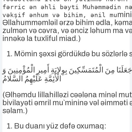
fərric ən əhli bəyti Muhəmmədin n
mini
vəkşif ənhum və bihim, ənil mu
Əllahumməmləil ərzə bihim ədla, kəma
zulmən və cəvra, və ənciz ləhum ma 
innəkə la tuxliful miad.)
Mömin şəxsi gördükdə bu sözlərlə
 جَعَلَنَا مِنَ الْمُتَمَسِّكِينَ بِوِلايَةِ أَمِيرِ الْمُؤْمِنِينَ وَ
الْأَئِمَّةِ عَلَيْهِمُ السَّلامُ
(Əlhəmdu lillahilləzi cəələna minəl mu
bivilayəti əmril mu`mininə vəl əimməti
səlam.)
Bu duanı yüz dəfə oxumaq: