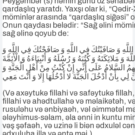
Peyğəmbər (s) həmin günü öz səhabələ
qardaşlıq yaratdı. Yaxşı olar ki, “Qədi
möminlər arasında “qardaşlıq siğəsi” 
Onun qaydası belədir: “Sağ əlini mömi
sağ əlinə qoyub de:
للَّهِ وَ صَافَيْتُكَ فِي اللَّهِ وَ صَافَحْتُكَ فِي اللَّهِ وَ
َ وَ مَلائِكَتَهُ وَ كُتُبَهُ وَ رُسُلَهُ وَ أَنْبِيَاءَهُ وَ الْأَئِمَّةَ
مُ السَّلامُ عَلَى أَنِّي إِنْ كُنْتُ مِنْ أَهْلِ الْجَنَّةِ وَ
 لِي بِأَنْ أَدْخُلَ الْجَنَّةَ لا أَدْخُلُهَا إِلا وَ أَنْتَ مَعِي
(Və axəytukə fillahi və safəytukə fillah
fillahi və ahədtullahə və məlaikətəh, 
rusuləhu və ənbiyaəh, vəl əimmətəl m
ələyhimus-səlam, əla ənni in kuntu min
vəş şəfaəh, və uzinə li biən ədxuləl cə
ədxuluha illa və əntə məi.)