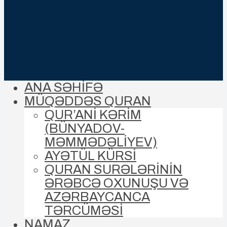
ANA SƏHİFƏ
MÜQƏDDƏS QURAN
QUR’ANİ KƏRİM
(BÜNYADOV-
MƏMMƏDƏLIYEV)
AYƏTÜL KÜRSİ
QURAN SURƏLƏRİNİN
ƏRƏBCƏ OXUNUŞU VƏ
AZƏRBAYCANCA
TƏRCÜMƏSİ
NAMAZ