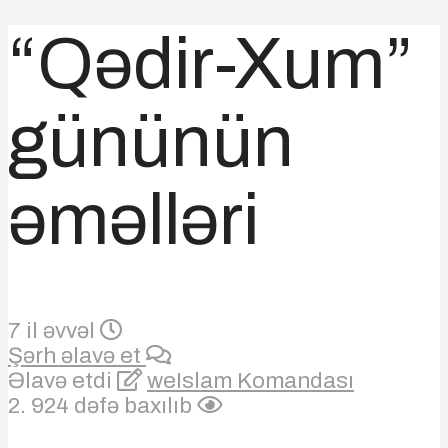
“Qədir-Xum”
gününün
əməlləri
7 il əvvəl
Şərh əlavə et
Əlavə etdi
weIslam Komandası
2. 924 dəfə baxılıb