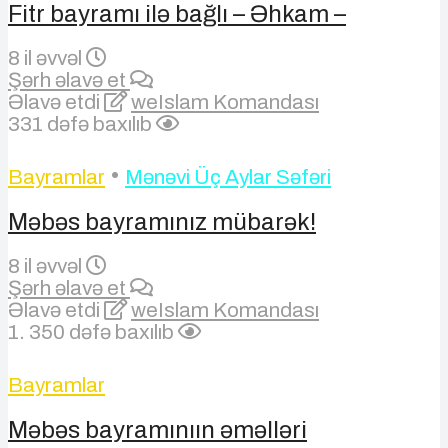
Fitr bayramı ilə bağlı – Əhkam –
8 il əvvəl
Şərh əlavə et
Əlavə etdi
weIslam Komandası
331 dəfə baxılıb
•
Bayramlar
Mənəvi Üç Aylar Səfəri
Məbəs bayramınız mübarək!
8 il əvvəl
Şərh əlavə et
Əlavə etdi
weIslam Komandası
1. 350 dəfə baxılıb
Bayramlar
Məbəs bayramınıın əməlləri