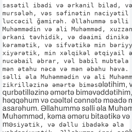
sasətil ibadi və ərkanil bilad, v
mursələh, vəs səfinətin naciyətil
luccəcil ğamirəh. Əllahummə səlli
Muhəmmədin və ali Muhəmməd, xuzza
ərkani təvhidik, və dəaimi dinikə
kəramətik, və sifvətikə min bəriy
xiyərətik, min xəlqikəl ətqiyail 
nucəbail əbrar, vəl babil mubtəla
mən ətahu nəca və mən əbahu həva.
səlli əla Muhəm­mədin və ali Muhəm
ələtihim, 
zikrilləzinə əmərtə biməs
qurbətilləzinə əmərtə biməvəddətihim,
həqqəhum və cəəltəl cənnətə məadə 
asarəhum. Əllahummə səlli əla Muhəm
Muhəmməd, kəma əməru bitaətikə və 
mə
siyətik, və dəllu ibadəkə əla