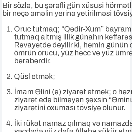
Bir sözlə, bu şərəfli gün xüsusi hörmətl
bir neçə əməlin yerinə yetirilməsi tövsi
Oruc tutmaq; “Qədir-Xum” bayram
tutmaq altmış illik günahın kəffarəsi
Rəvayətdə deyilir ki, həmin günün 
ömrün orucu, yüz həcc və yüz ümr
bərabərdir.
Qüsl etmək;
İmam Əlini (ə) ziyarət etmək; o həz
ziyarət edə bilməyən şəxsin “Əmin
ziyarətini oxuması tövsiyə olunur.
İki rükət namaz qılmaq və namazd
səcdədə yüz dəfə Allaha şükür etm