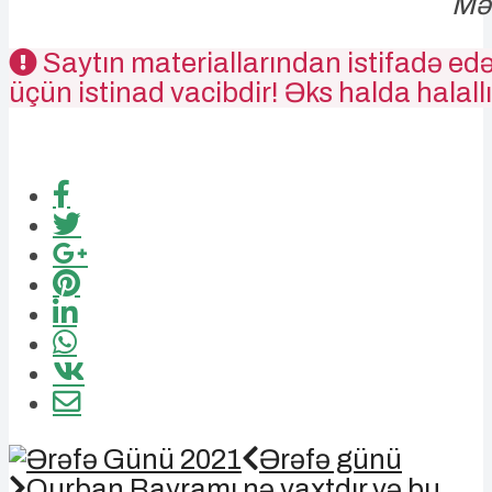
Mə
Saytın materiallarından istifadə edə
üçün istinad vacibdir! Əks halda halallı
Ərəfə günü
Qurban Bayramı nə vaxtdır və bu