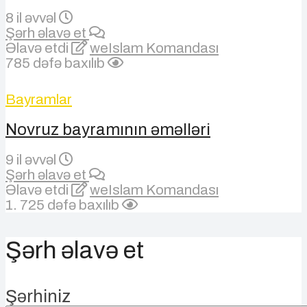
8 il əvvəl
Şərh əlavə et
Əlavə etdi
weIslam Komandası
785 dəfə baxılıb
Bayramlar
Novruz bayramının əməlləri
9 il əvvəl
Şərh əlavə et
Əlavə etdi
weIslam Komandası
1. 725 dəfə baxılıb
Şərh əlavə et
Şərhiniz