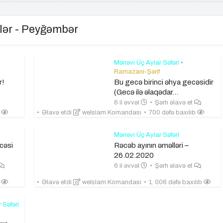
lər - Peyğəmbər
Mənəvi Üç Aylar Səfəri
•
Ramazani-Şərif
r!
Bu gecə birinci əhya gecəsidir
(Gecə ilə əlaqədar...
6 il əvvəl
Şərh əlavə et
b
Əlavə etdi
weIslam Komandası
700 dəfə baxılıb
Mənəvi Üç Aylar Səfəri
cəsi
Rəcəb ayının əməlləri –
26.02.2020
6 il əvvəl
Şərh əlavə et
b
Əlavə etdi
weIslam Komandası
1. 006 dəfə baxılıb
 Səfəri