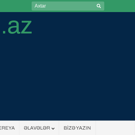
EREYA
ƏLAVƏLƏR
BİZƏ YAZIN