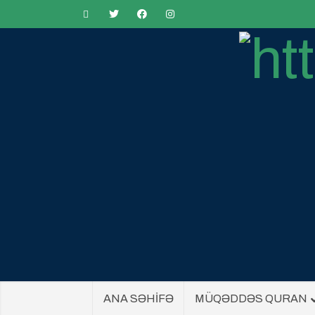
ANA SƏHİFƏ
MÜQƏDDƏS QURAN