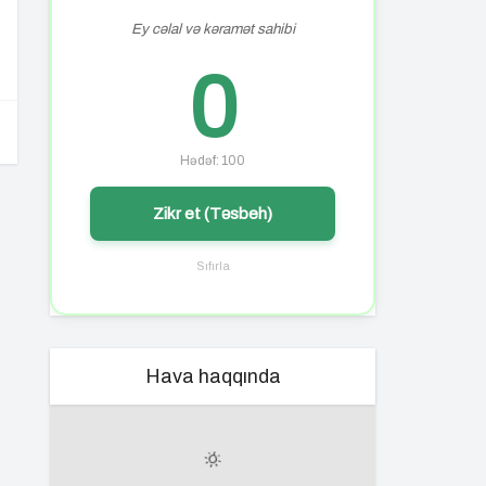
Ey cəlal və kəramət sahibi
0
Hədəf: 100
Zikr et (Təsbeh)
Sıfırla
Hava haqqında