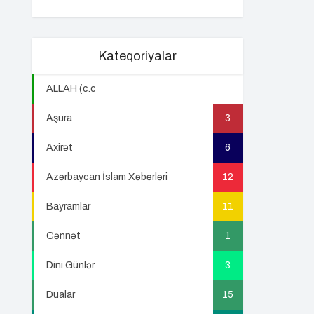
Kateqoriyalar
ALLAH (c.c
22
Aşura
3
Axirət
6
Azərbaycan İslam Xəbərləri
12
Bayramlar
11
Cənnət
1
Dini Günlər
3
Dualar
15