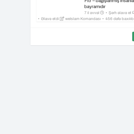
Fitr – bağışlanmış insanla
bayramıdır
7 il əvvəl
Şərh əlavə et
Əlavə etdi
weIslam Komandası
456 dəfə baxılı