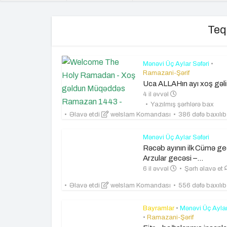
Teq
Mənəvi Üç Aylar Səfəri
•
Ramazani-Şərif
Uca ALLAHın ayı xoş gəli
4 il əvvəl
Yazılmış şərhlərə bax
Əlavə etdi
weIslam Komandası
386 dəfə baxılı
Mənəvi Üç Aylar Səfəri
Rəcəb ayının ilk Cümə ge
Arzular gecəsi –...
6 il əvvəl
Şərh əlavə et
Əlavə etdi
weIslam Komandası
556 dəfə baxılı
Bayramlar
•
Mənəvi Üç Aylar
•
Ramazani-Şərif