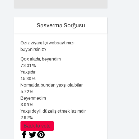
Səsvermə Sorğusu
Əziz ziyarətçi websaytımızı
bəyənirsiniz?
Çox əladır, bəyəndim
73.01%
Yaxşıdır
15.30%
Normaldır, bundan yaxşı ola bilər
5.72%
Bəyənmədim
3.04%
Yaxşı deyil, düzəliş etmək lazımdır
2.92%
Back to vote