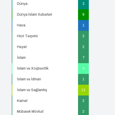
Dünya
3
Dünya İslam Xəbərləri
8
Hava
1
Hicri Təqvimi
2
Həyat
2
İslam
7
İslam və Xoşbəxtlik
4
İslam və İdman
1
İslam və Sağlamlıq
11
Kainat
2
Mübarək Mövlud
2