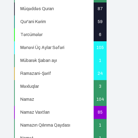
Müqəddəs Quran
87
Qur'ani Kərim
59
Tərcümələr
6
Mənəvi Üç Aylar Səfəri
105
Mübarək Şaban ayı
1
Ramazani-Şərif
24
Məxluqlar
3
Namaz
104
Namaz Vaxtları
85
Namazın Qılınma Qaydası
1