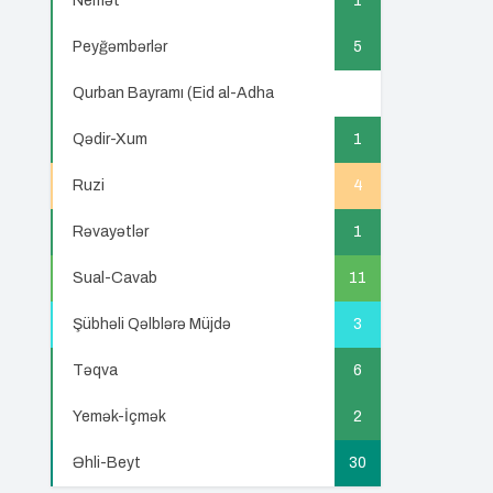
Nemət
1
Peyğəmbərlər
5
Qurban Bayramı (Eid al-Adha
5
Qədir-Xum
1
Ruzi
4
Rəvayətlər
1
Sual-Cavab
11
Şübhəli Qəlblərə Müjdə
3
Təqva
6
Yemək-İçmək
2
Əhli-Beyt
30