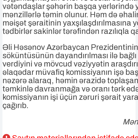
vətəndaşlar şəhərin başqa yerlərində 
mənzillərlə təmin olunur. Həm də əhali
məişət şəraitinin yaxşılaşdırılmasına 
tədbirlər sakinlər tərəfindən razılıqla qa
Əli Həsənov Azərbaycan Prezidentinin
söküntüsünün dayandırılması ilə bağlı 
verdiyini və mövcud vəziyyətin araşdırı
əlaqədar müvafiq komissiyanın işə baş
nəzərə alaraq, həmin ərazidə toplaşan
təmkinlə davranmağa və oranı tərk ed
komissiyanın işi üçün zəruri şərait ya
çağırıb.
Mənb