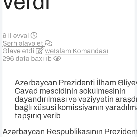
verdi
9 il əvvəl
Şərh əlavə et
Əlavə etdi
weIslam Komandası
296 dəfə baxılıb
Azərbaycan Prezidenti İlham Əliye
Cavad məscidinin sökülməsinin
dayandırılması və vəziyyətin araşdır
bağlı xüsusi komissiyanın yaradıl
tapşırıq verib
Azərbaycan Respublikasının Prezident