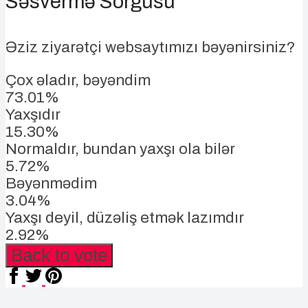
Səsvermə Sorğusu
Əziz ziyarətçi websaytımızı bəyənirsiniz?
Çox əladır, bəyəndim
73.01%
Yaxşıdır
15.30%
Normaldır, bundan yaxşı ola bilər
5.72%
Bəyənmədim
3.04%
Yaxşı deyil, düzəliş etmək lazımdır
2.92%
Back to vote