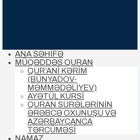
ANA SƏHİFƏ
MÜQƏDDƏS QURAN
QUR’ANİ KƏRİM
(BÜNYADOV-
MƏMMƏDƏLIYEV)
AYƏTÜL KÜRSİ
QURAN SURƏLƏRİNİN
ƏRƏBCƏ OXUNUŞU VƏ
AZƏRBAYCANCA
TƏRCÜMƏSİ
NAMAZ