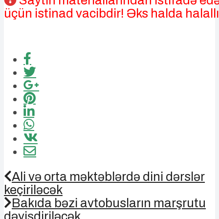
Saytın materiallarından istifadə edə
üçün istinad vacibdir! Əks halda halallı
Ali və orta məktəblərdə dini dərslər
keçiriləcək
Bakıda bəzi avtobusların marşrutu
dəyişdiriləcək