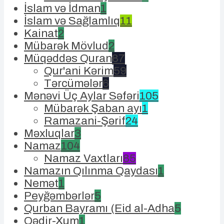
İslam və İdman
1
İslam və Sağlamlıq
11
Kainat
2
Mübarək Mövlud
2
Müqəddəs Quran
87
Qur'ani Kərim
59
Tərcümələr
6
Mənəvi Üç Aylar Səfəri
105
Mübarək Şaban ayı
1
Ramazani-Şərif
24
Məxluqlar
3
Namaz
104
Namaz Vaxtları
85
Namazın Qılınma Qaydası
1
Nemət
1
Peyğəmbərlər
5
Qurban Bayramı (Eid al-Adha
5
Qədir-Xum
1