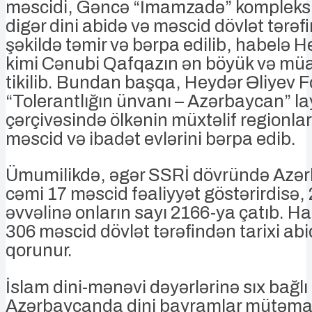
məscidi, Gəncə “İmamzadə” kompleksi 
digər dini abidə və məscid dövlət tərəf
şəkildə təmir və bərpa edilib, habelə 
kimi Cənubi Qafqazın ən böyük və müa
tikilib. Bundan başqa, Heydər Əliyev 
“Tolerantlığın ünvanı – Azərbaycan” la
çərçivəsində ölkənin müxtəlif regionla
məscid və ibadət evlərini bərpa edib.
Ümumilikdə, əgər SSRİ dövründə Azə
cəmi 17 məscid fəaliyyət göstərirdisə, 2
əvvəlinə onların sayı 2166-ya çatıb. H
306 məscid dövlət tərəfindən tarixi abi
qorunur.
İslam dini-mənəvi dəyərlərinə sıx bağlı
Azərbaycanda dini bayramlar mütəm