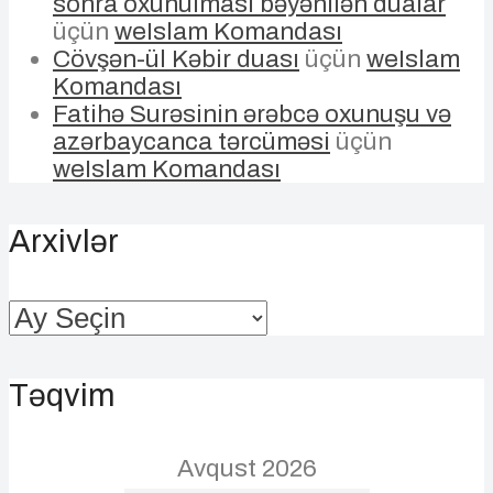
sonra oxunulması bəyənilən dualar
üçün
weIslam Komandası
Cövşən-ül Kəbir duası
üçün
weIslam
Komandası
Fatihə Surəsinin ərəbcə oxunuşu və
azərbaycanca tərcüməsi
üçün
weIslam Komandası
Arxivlər
Arxivlər
Təqvim
Avqust 2026