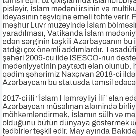
təmsil edir, öz çıxışlarında islamofobiy
pisləyir, İslam mədəni irsinin və multik
ideyasının təşviqinə əməli töhfə verir.
məşhur Luvr muzeyində İslam bölməsi
yaradılması, Vatikanda İslam mədəniyy
edən sərginin təşkili Azərbaycanın bu
atdığı çox önəmli addımlardır. Təsadüfi 
şəhəri 2009-cu ildə ISESCO-nun dəstəy
mədəniyyətinin paytaxtı elan olunub,
qədim şəhərimiz Naxçıvan 2018-ci ildə 
Azərbaycanı bu statusda təmsil edəcə
2017-ci ili “İslam Həmrəyliyi İli” elan e
Azərbaycan müsəlman aləmində birliy
möhkəmləndirmək, İslamın sülh və məd
olduğunu bütün dünyaya göstərmək üç
tədbirlər təşkil edir. May ayında Bakıda