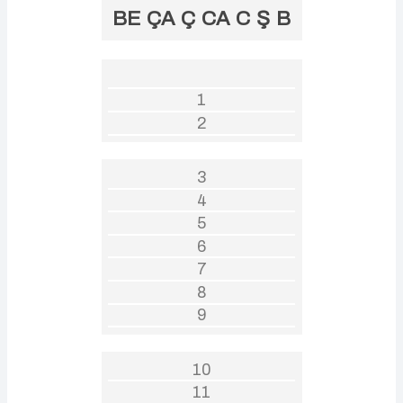
BE
ÇA
Ç
CA
C
Ş
B
1
2
3
4
5
6
7
8
9
10
11