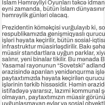
İslam Həmrəyliyi Oyunları təkcə idman 
eyni zamanda, bütün İslam dünyasının 
həmrəylik günləri olacaq.
Prezidentin köməkçisi vurğulayıb ki, son
respublikamızda genişmiqyaslı qurucu
işləri həyata keçirilir, bütün sosial-iqt
infrastruktur müasirləşdirilir. Bakı şəh
müasir standartlara uyğun parklar, xiya
salınır, yeni binalar tikilir. Bu mənada 
Yasamal rayonunun “Sovetski” adlandı
ərazisində aparılan yenidənqurma işlə
paytaxtımızda həyata keçirilən qurucu
işlərinin tərkib hissəsidir. Həmin ərazi
istifadəyə yararsız, lazımi kommunal şə
olmayan, paytaxtımızın müasir görünü
uyğunlaşmayan evlər və sosial obyektl