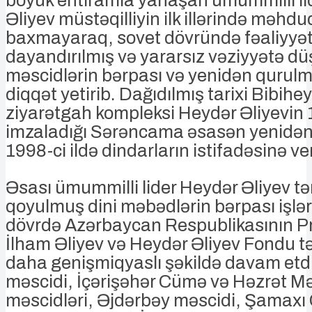
böyük ehtiramla yanaşan ümummilli li
Əliyev müstəqilliyin ilk illərində məhd
baxmayaraq, sovet dövründə fəaliyyət
dayandırılmış və yararsız vəziyyətə d
məscidlərin bərpası və yenidən qurul
diqqət yetirib. Dağıdılmış tarixi Bibih
ziyarətgah kompleksi Heydər Əliyevin 
imzaladığı Sərəncama əsasən yenidən 
1998-ci ildə dindarların istifadəsinə ver
Əsası ümummilli lider Heydər Əliyev t
qoyulmuş dini məbədlərin bərpası işlər
dövrdə Azərbaycan Respublikasının Pr
İlham Əliyev və Heydər Əliyev Fondu t
daha genişmiqyaslı şəkildə davam etdir
məscidi, İçərişəhər Cümə və Həzrət
məscidləri, Əjdərbəy məscidi, Şamax