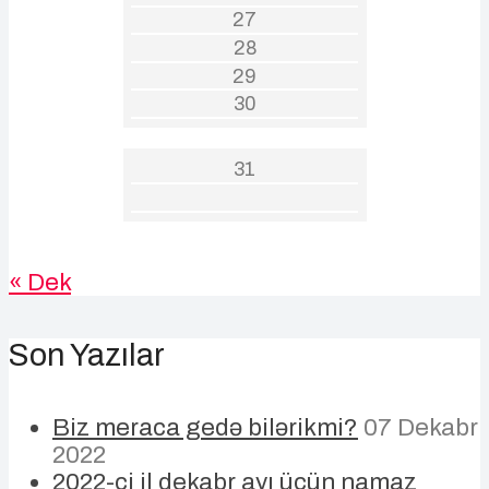
27
28
29
30
31
« Dek
Son Yazılar
Biz meraca gedə bilərikmi?
07 Dekabr
2022
2022-ci il dekabr ayı üçün namaz