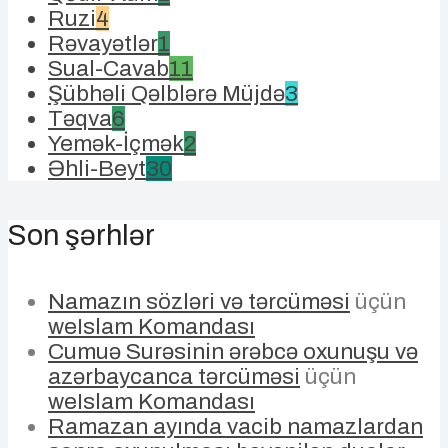
Ruzi
4
Rəvayətlər
1
Sual-Cavab
11
Şübhəli Qəlblərə Müjdə
3
Təqva
6
Yemək-İçmək
2
Əhli-Beyt
30
Son şərhlər
Namazın sözləri və tərcüməsi
üçün
weIslam Komandası
Cumuə Surəsinin ərəbcə oxunuşu və
azərbaycanca tərcüməsi
üçün
weIslam Komandası
Ramazan ayında vacib namazlardan