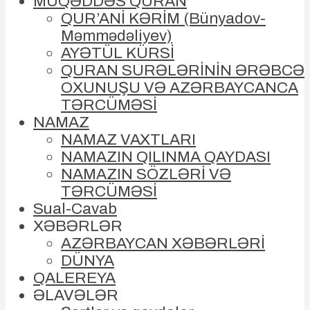
MÜQƏDDƏS QURAN
QUR’ANİ KƏRİM (Bünyadov-
Məmmədəliyev)
AYƏTÜL KÜRSİ
QURAN SURƏLƏRİNİN ƏRƏBCƏ
OXUNUŞU VƏ AZƏRBAYCANCA
TƏRCÜMƏSİ
NAMAZ
NAMAZ VAXTLARI
NAMAZIN QILINMA QAYDASI
NAMAZIN SÖZLƏRİ VƏ
TƏRCÜMƏSİ
Sual-Cavab
XƏBƏRLƏR
AZƏRBAYCAN XƏBƏRLƏRİ
DÜNYA
QALEREYA
ƏLAVƏLƏR