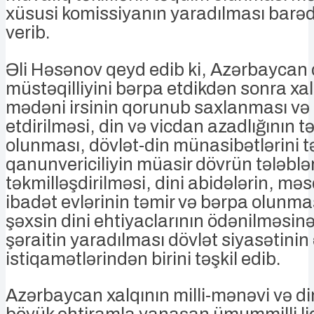
xüsusi komissiyanın yaradılması barəd
verib.
Əli Həsənov qeyd edib ki, Azərbaycan 
müstəqilliyini bərpa etdikdən sonra xal
mədəni irsinin qorunub saxlanması və 
etdirilməsi, din və vicdan azadlığının t
olunması, dövlət-din münasibətlərini 
qanunvericiliyin müasir dövrün tələbl
təkmilləşdirilməsi, dini abidələrin, məs
ibadət evlərinin təmir və bərpa olunmas
şəxsin dini ehtiyaclarının ödənilməsinə
şəraitin yaradılması dövlət siyasətinin
istiqamətlərindən birini təşkil edib.
Azərbaycan xalqının milli-mənəvi və di