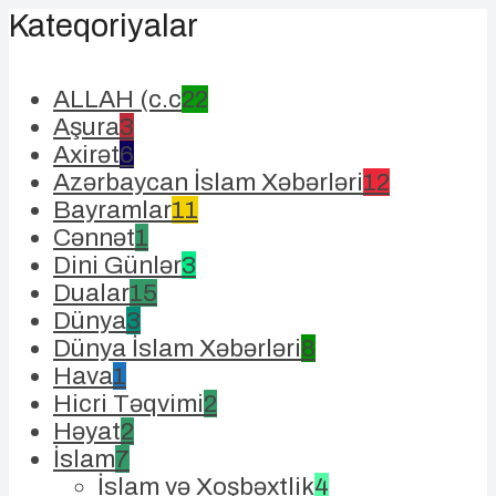
Kateqoriyalar
ALLAH (c.c
22
Aşura
3
Axirət
6
Azərbaycan İslam Xəbərləri
12
Bayramlar
11
Cənnət
1
Dini Günlər
3
Dualar
15
Dünya
3
Dünya İslam Xəbərləri
8
Hava
1
Hicri Təqvimi
2
Həyat
2
İslam
7
İslam və Xoşbəxtlik
4