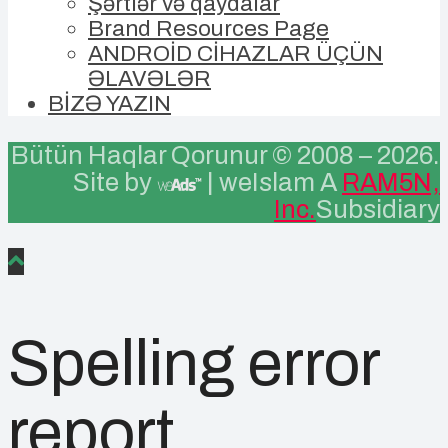
Şərtlər və qaydalar
Brand Resources Page
ANDROİD CİHAZLAR ÜÇÜN
ƏLAVƏLƏR
BİZƏ YAZIN
Bütün Haqlar Qorunur © 2008 –
2026.
Site by
| weIslam A
RAM5N,
Inc.
Subsidiary
Spelling error
report