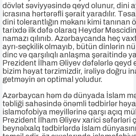
dövlət səviyyəsində qeyd olunur, dini a
icrasına hərtərəfli şərait yaradılır. Təsa
dini tolerantlığın məkanı kimi tanınan
tarixdə ilk dəfə olaraq Heydər Məscid
namazı qılınıb. Azərbaycanda heç vaxt d
ayrı-seçkilik olmayıb, bütün dinlərin 
dinc və qarşılıqlı anlaşma şəraitində ya
Prezident İlham Əliyev dəfələrlə qeyd e
bizim həyat tərzimizdir, irəliyə doğru i
getməyin ən optimal yoludur.
Azərbaycan həm də dünyada İslam mə
təbliği sahəsində önəmli tədbirlər həyat
islamofobiya meyillərinə qarşı açıq mü
Prezident İlham Əliyev xarici səfərləri 
beynəlxalq tədbirlərdə İslam dünyasını