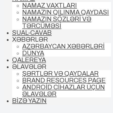
NAMAZ VAXTLARI
NAMAZIN QILINMA QAYDASI
NAMAZIN SÖZLƏRİ VƏ
TƏRCÜMƏSİ
SUAL-CAVAB
XƏBƏRLƏR
AZƏRBAYCAN XƏBƏRLƏRİ
DÜNYA
QALEREYA
ƏLAVƏLƏR
ŞƏRTLƏR VƏ QAYDALAR
BRAND RESOURCES PAGE
ANDROİD CİHAZLAR ÜÇÜN
ƏLAVƏLƏR
BİZƏ YAZIN