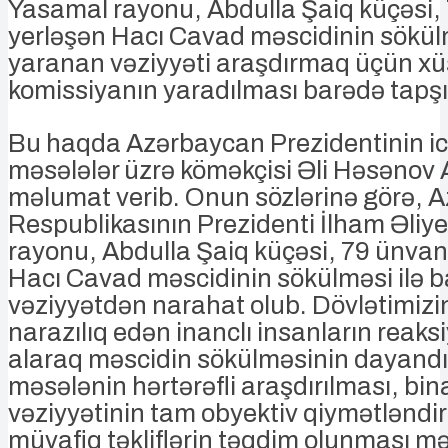
Yasamal rayonu, Abdulla Şaiq küçəsi,
yerləşən Hacı Cavad məscidinin sökül
yaranan vəziyyəti araşdırmaq üçün xü
komissiyanın yaradılması barədə tapşır
Bu haqda Azərbaycan Prezidentinin ic
məsələlər üzrə köməkçisi Əli Həsəno
məlumat verib. Onun sözlərinə görə, 
Respublikasının Prezidenti İlham Əliy
rayonu, Abdulla Şaiq küçəsi, 79 ünvan
Hacı Cavad məscidinin sökülməsi ilə b
vəziyyətdən narahat olub. Dövlətimizi
narazılıq edən inanclı insanların reaks
alaraq məscidin sökülməsinin dayandı
məsələnin hərtərəfli araşdırılması, bin
vəziyyətinin tam obyektiv qiymətləndir
müvafiq təkliflərin təqdim olunması m