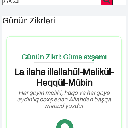
Günün Zikrləri
Günün Zikri: Cümə axşamı
La ilahə illəllahül-Məlikül-
Həqqül-Mübin
Hər şeyin maliki, haqq və hər şeyə
aydınlıq bəxş edən Allahdan başqa
məbud yoxdur