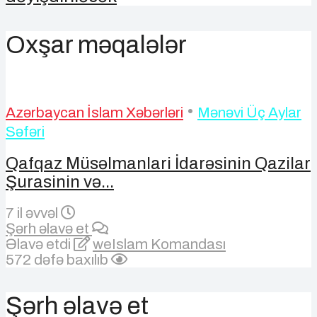
Oxşar məqalələr
•
Azərbaycan İslam Xəbərləri
Mənəvi Üç Aylar
Səfəri
Qafqaz Müsəlmanlari İdarəsinin Qazilar
Şurasinin və...
7 il əvvəl
Şərh əlavə et
Əlavə etdi
weIslam Komandası
572 dəfə baxılıb
Şərh əlavə et