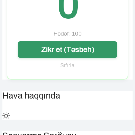
0
Hədəf: 100
Zikr et (Təsbeh)
Sıfırla
Hava haqqında