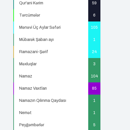
Qur'ani Kərim
59
Tərcümələr
6
Mənəvi Üç Aylar Səfəri
105
Mübarək Şaban ayı
1
Ramazani-Şərif
24
Məxluqlar
3
Namaz
104
Namaz Vaxtları
85
Namazın Qılınma Qaydası
1
Nemət
1
Peyğəmbərlər
5