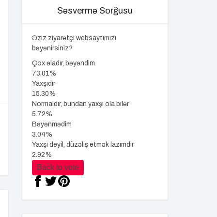
Səsvermə Sorğusu
Əziz ziyarətçi websaytımızı
bəyənirsiniz?
Çox əladır, bəyəndim
73.01%
Yaxşıdır
15.30%
Normaldır, bundan yaxşı ola bilər
5.72%
Bəyənmədim
3.04%
Yaxşı deyil, düzəliş etmək lazımdır
2.92%
Back to vote