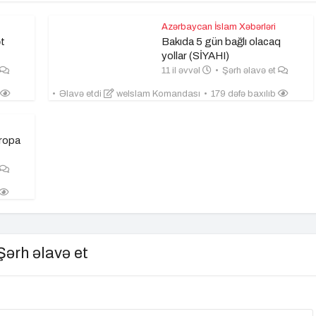
Azərbaycan İslam Xəbərləri
ət
Bakıda 5 gün bağlı olacaq
yollar (SİYAHI)
11 il əvvəl
Şərh əlavə et
Əlavə etdi
weIslam Komandası
179 dəfə baxılıb
vropa
Şərh əlavə et