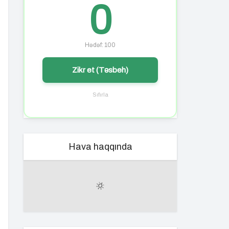
0
Hədəf: 100
Zikr et (Təsbeh)
Sıfırla
Hava haqqında