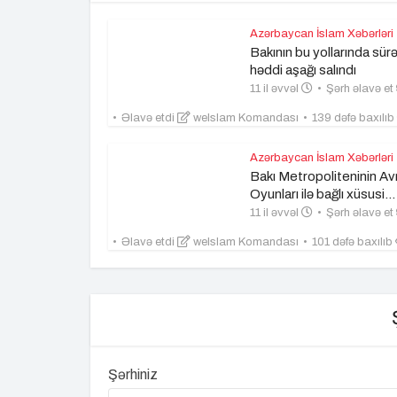
Azərbaycan İslam Xəbərləri
Bakının bu yollarında sür
həddi aşağı salındı
11 il əvvəl
Şərh əlavə et
Əlavə etdi
weIslam Komandası
139 dəfə baxılıb
Azərbaycan İslam Xəbərləri
Bakı Metropoliteninin A
Oyunları ilə bağlı xüsusi...
11 il əvvəl
Şərh əlavə et
Əlavə etdi
weIslam Komandası
101 dəfə baxılıb
Şərhiniz