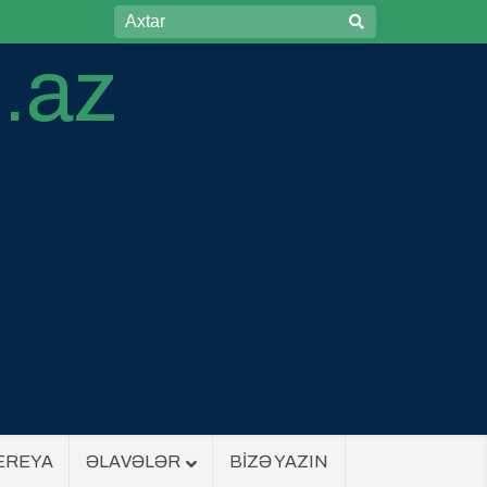
EREYA
ƏLAVƏLƏR
BİZƏ YAZIN