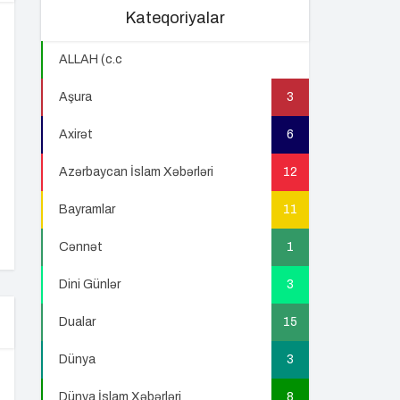
Kateqoriyalar
ALLAH (c.c
22
Aşura
3
Axirət
6
Azərbaycan İslam Xəbərləri
12
Bayramlar
11
Cənnət
1
Dini Günlər
3
Dualar
15
Dünya
3
Dünya İslam Xəbərləri
8