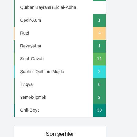
Qurban Bayramı (Eid al-Adha
5
Qədir-Xum
1
Ruzi
4
Rəvayətlər
1
Sual-Cavab
11
Şübhəli Qəlblərə Müjdə
3
Təqva
6
Yemək-İçmək
2
Əhli-Beyt
30
Son şərhlər