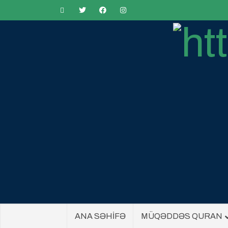
ANA SƏHİFƏ
MÜQƏDDƏS QURAN