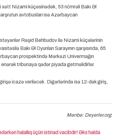
li xətt Nizami küçəsinədək, 53 nömrəli Bakı Əl
marşrutun avtobusları isə Azərbaycan
stəyənlər Rəşid Behbudov ilə Nizami küçələrinin
sitəsilə Bakı Əl Oyunları Sarayının qarşısında, 65
zərbaycan prospektində Mərkəzi Univermağın
enərək tribunaya qədər piyada getməlidirlər.
rişə icazə veriləcək. Digərlərində isə 12-dək giriş,
Mənbə: Deyerler.org
edərkən halallıq üçün istinad vacibdir! Əks halda