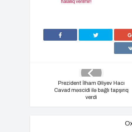
halallıq verilmir!
Prezident İlham Əliyev Hacı
Cavad məscidi ilə bağlı tapşırıq
verdi
Ox