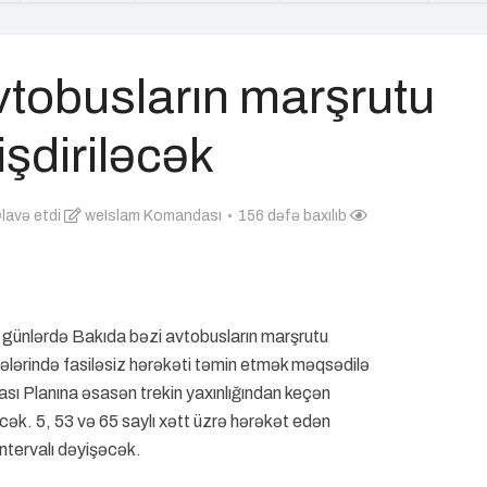
vtobusların marşrutu
işdiriləcək
lavə etdi
weIslam Komandası
156 dəfə baxılıb
yi günlərdə Bakıda bəzi avtobusların marşrutu
çələrində fasiləsiz hərəkəti təmin etmək məqsədilə
ası Planına əsasən trekin yaxınlığından keçən
ək. 5, 53 və 65 saylı xətt üzrə hərəkət edən
intervalı dəyişəcək.