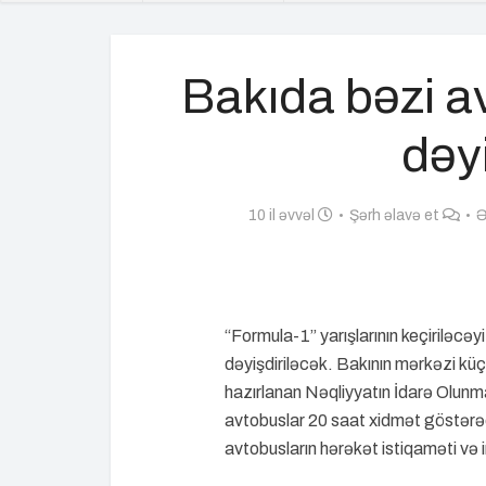
Bakıda bəzi a
dəy
10 il əvvəl
Şərh əlavə et
Ə
“Formula-1” yarışlarının keçiriləcə
dəyişdiriləcək. Bakının mərkəzi kü
hazırlanan Nəqliyyatın İdarə Olunm
avtobuslar 20 saat xidmət göstərəc
avtobusların hərəkət istiqaməti və 