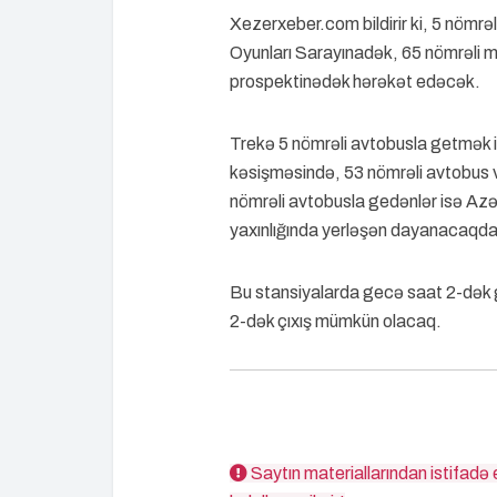
Xezerxeber.com bildirir ki, 5 nömrə
Oyunları Sarayınadək, 65 nömrəli 
prospektinədək hərəkət edəcək.
Trekə 5 nömrəli avtobusla getmək i
kəsişməsində, 53 nömrəli avtobus va
nömrəli avtobusla gedənlər isə A
yaxınlığında yerləşən dayanacaqda 
Bu stansiyalarda gecə saat 2-dək gi
2-dək çıxış mümkün olacaq.
Saytın materiallarından istifadə 