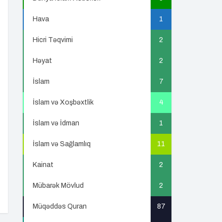
Hava
1
Hicri Təqvimi
2
Həyat
2
İslam
7
İslam və Xoşbəxtlik
4
İslam və İdman
1
İslam və Sağlamlıq
11
Kainat
2
Mübarək Mövlud
2
Müqəddəs Quran
87