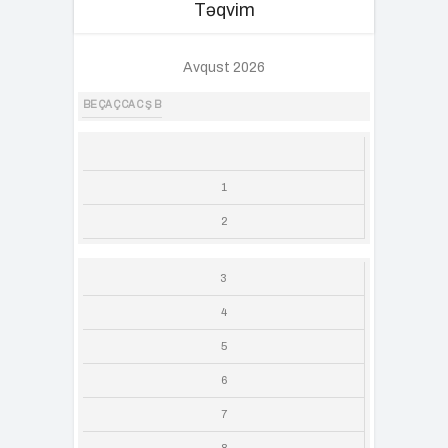
Təqvim
Avqust 2026
BE
ÇA
Ç
CA
C
Ş
B
1
2
3
4
5
6
7