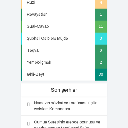
Ruzi
4
Rəvayətlər
1
Sual-Cavab
11
Şübhəli Qəlblərə Müjdə
3
Təqva
6
Yemək-İçmək
2
Əhli-Beyt
30
Son şərhlər
Namazın sözləri və tərcüməsi
üçün
weIslam Komandası
Cumuə Surəsinin ərəbcə oxunuşu və