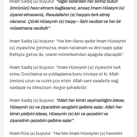
İmam Sadiq (ə) buyurur:
“Əgər sizlərdən hər biriniz bütün
ömrünüzü həcc ehramı bağlasanız, ancaq İmam Hüseyni (ə)
ziyarət etməsəniz, Rəsulallahın (s) haqqını tərk etmiş
olarsınız. Çünki Hüseynin (ə) haqqı – İlahi vacibat və hər bir
müsəlmana vacibdir”
.
İmam Sadiq (ə) buyurur: “Hər kim ölənə qədər İmam Hüseynin
(ə) ziyarətinə getməzsə, imanı natamam və dini naqis qalar.
Behiştə getsə də, oranın möminlərindən aşağıda olacaqdır”.
İmam Sadiq (ə) buyurur: “İmam Hüseynin (ə) ziyarətini tərk
etmə. Dostlarına və yoldaşlarına bunu tövsiyə et ki, Allah
ömrünü uzun və ruzini çox etsin. Allah səni səadətlə sağ
saxlayar və ölməzsən, məgər şəhadətlə”.
İmam Sadiq (ə) buyurur:
“Allah hər kimin xeyirxahlığını istəsə,
Hüseynin (ə) və ziyarətinin sevgisini qəlbinə salar. Allah hər
kimin pisliyini istəsə, Hüseynin (ə) kin və qəzəbini və
ziyarətinin qəzəbini qəlbinə salar”
.
İmam Rza (ə) buyurur: “Hər kim İmam Hüseynin (ə) hərəmini