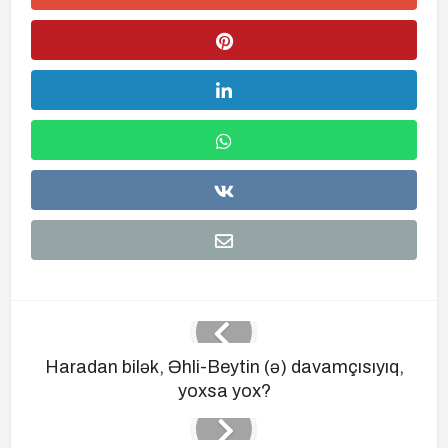
Haradan bilək, Əhli-Beytin (ə) davamçısıyıq,
yoxsa yox?