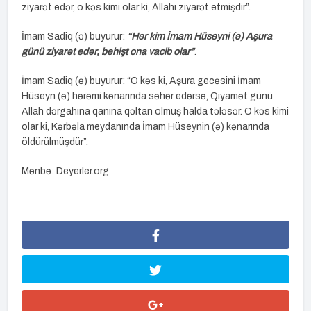
ziyarət edər, o kəs kimi olar ki, Allahı ziyarət etmişdir”.
İmam Sadiq (ə) buyurur:
“Hər kim İmam Hüseyni (ə) Aşura
günü ziyarət edər, behişt ona vacib olar”
.
İmam Sadiq (ə) buyurur: “O kəs ki, Aşura gecəsini İmam
Hüseyn (ə) hərəmi kənarında səhər edərsə, Qiyamət günü
Allah dərgahına qanına qəltan olmuş halda tələsər. O kəs kimi
olar ki, Kərbəla meydanında İmam Hüseynin (ə) kənarında
öldürülmüşdür”.
Mənbə: Deyerler.org