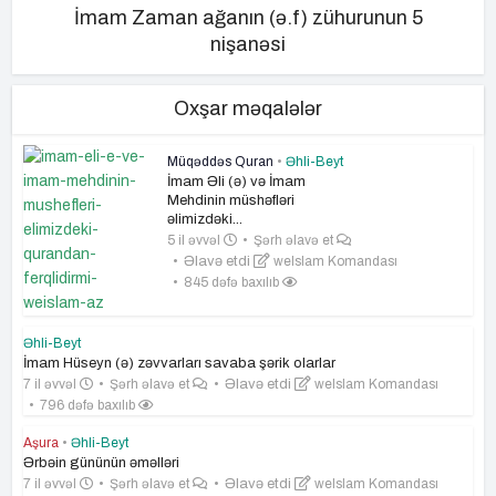
İmam Zaman ağanın (ə.f) zühurunun 5
nişanəsi
Oxşar məqalələr
Müqəddəs Quran
•
Əhli-Beyt
İmam Əli (ə) və İmam
Mehdinin müshəfləri
əlimizdəki...
5 il əvvəl
Şərh əlavə et
Əlavə etdi
weIslam Komandası
845 dəfə baxılıb
Əhli-Beyt
İmam Hüseyn (ə) zəvvarları savaba şərik olarlar
7 il əvvəl
Şərh əlavə et
Əlavə etdi
weIslam Komandası
796 dəfə baxılıb
Aşura
•
Əhli-Beyt
Ərbəin gününün əməlləri
7 il əvvəl
Şərh əlavə et
Əlavə etdi
weIslam Komandası