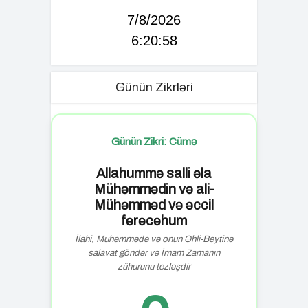
7/8/2026
6:20:59
Günün Zikrləri
Günün Zikri: Cümə
Allahummə salli əla
Mühəmmədin və ali-
Mühəmməd və əccil
fərəcəhum
İlahi, Muhəmmədə və onun Əhli-Beytinə
salavat göndər və İmam Zamanın
zühurunu tezləşdir