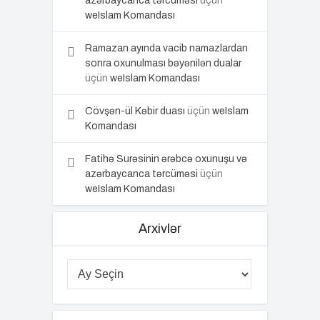
azərbaycanca tərcüməsi
üçün
weIslam Komandası
Ramazan ayında vacib namazlardan
sonra oxunulması bəyənilən dualar
üçün
weIslam Komandası
Cövşən-ül Kəbir duası
üçün
weIslam
Komandası
Fatihə Surəsinin ərəbcə oxunuşu və
azərbaycanca tərcüməsi
üçün
weIslam Komandası
Arxivlər