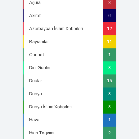
Aşura
3
Axirət
6
Azərbaycan İslam Xəbərləri
12
Bayramlar
11
Cənnət
1
Dini Günlər
3
Dualar
15
Dünya
3
Dünya İslam Xəbərləri
8
Hava
1
Hicri Təqvimi
2