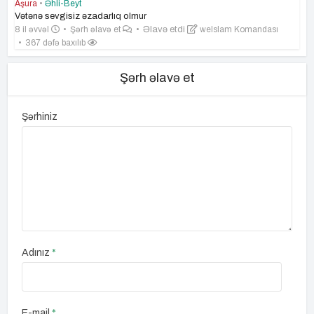
Aşura
•
Əhli-Beyt
Vətənə sevgisiz əzadarlıq olmur
8 il əvvəl
Şərh əlavə et
Əlavə etdi
weIslam Komandası
367 dəfə baxılıb
Şərh əlavə et
Şərhiniz
Adınız
*
E-mail
*