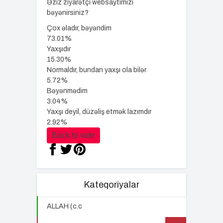
Əziz ziyarətçi websaytımızı
bəyənirsiniz?
Çox əladır, bəyəndim
73.01%
Yaxşıdır
15.30%
Normaldır, bundan yaxşı ola bilər
5.72%
Bəyənmədim
3.04%
Yaxşı deyil, düzəliş etmək lazımdır
2.92%
Back to vote
Kateqoriyalar
ALLAH (c.c
22