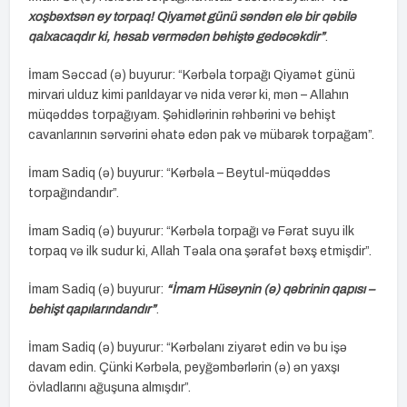
xoşbəxtsən ey torpaq! Qiyamət günü səndən elə bir qəbilə
qalxacaqdır ki, hesab vermədən behiştə gedəcəkdir”
.
İmam Səccad (ə) buyurur: “Kərbəla torpağı Qiyamət günü
mirvari ulduz kimi parıldayar və nida verər ki, mən – Allahın
müqəddəs torpağıyam. Şəhidlərinin rəhbərini və behişt
cavanlarının sərvərini əhatə edən pak və mübarək torpağam”.
İmam Sadiq (ə) buyurur: “Kərbəla – Beytul-müqəddəs
torpağındandır”.
İmam Sadiq (ə) buyurur: “Kərbəla torpağı və Fərat suyu ilk
torpaq və ilk sudur ki, Allah Təala ona şərafət bəxş etmişdir”.
İmam Sadiq (ə) buyurur:
“İmam Hüseynin (ə) qəbrinin qapısı –
behişt qapılarındandır”
.
İmam Sadiq (ə) buyurur: “Kərbəlanı ziyarət edin və bu işə
davam edin. Çünki Kərbəla, peyğəmbərlərin (ə) ən yaxşı
övladlarını ağuşuna almışdır”.