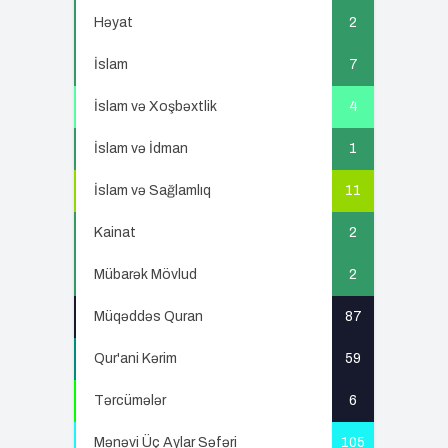
Həyat
2
İslam
7
İslam və Xoşbəxtlik
4
İslam və İdman
1
İslam və Sağlamlıq
11
Kainat
2
Mübarək Mövlud
2
Müqəddəs Quran
87
Qur'ani Kərim
59
Tərcümələr
6
Mənəvi Üç Aylar Səfəri
105