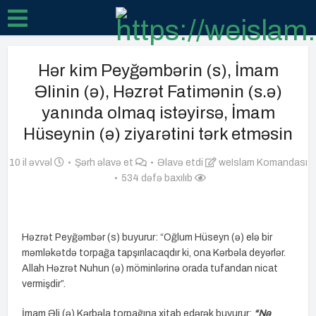
Hər kim Peyğəmbərin (s), İmam
Əlinin (ə), Həzrət Fatimənin (s.ə)
yanında olmaq istəyirsə, İmam
Hüseynin (ə) ziyarətini tərk etməsin
10 il əvvəl
Şərh əlavə et
Əlavə etdi
weIslam Komandası
534 dəfə baxılıb
Həzrət Peyğəmbər (s) buyurur: “Oğlum Hüseyn (ə) elə bir
məmləkətdə torpağa tapşırılacaqdır ki, ona Kərbəla deyərlər.
Allah Həzrət Nuhun (ə) möminlərinə orada tufandan nicat
vermişdir”.
İmam Əli (ə) Kərbəla torpağına xitab edərək buyurur:
“Nə