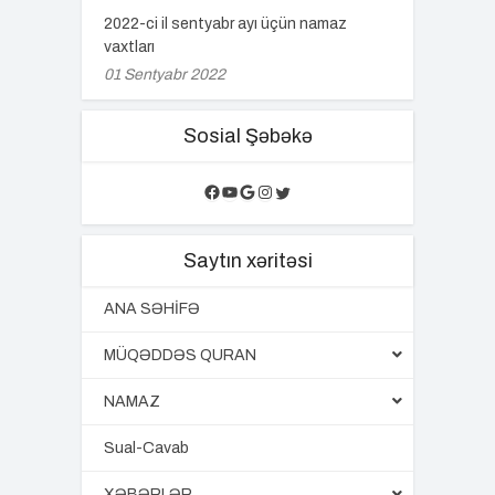
2022-ci il sentyabr ayı üçün namaz
vaxtları
01 Sentyabr 2022
Sosial Şəbəkə
Facebook
YouTube
Google
Instagram
Twitter
Saytın xəritəsi
ANA SƏHİFƏ
MÜQƏDDƏS QURAN
NAMAZ
Sual-Cavab
XƏBƏRLƏR