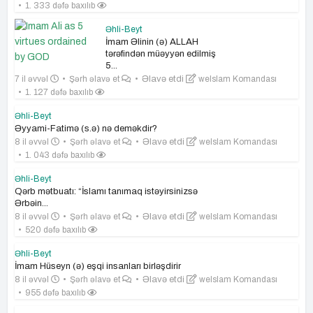
1. 333 dəfə baxılıb
Əhli-Beyt
İmam Əlinin (ə) ALLAH
tərəfindən müəyyən edilmiş
5...
7 il əvvəl
Şərh əlavə et
Əlavə etdi
weIslam Komandası
1. 127 dəfə baxılıb
Əhli-Beyt
Əyyami-Fatimə (s.ə) nə deməkdir?
8 il əvvəl
Şərh əlavə et
Əlavə etdi
weIslam Komandası
1. 043 dəfə baxılıb
Əhli-Beyt
Qərb mətbuatı: “İslamı tanımaq istəyirsinizsə
Ərbəin...
8 il əvvəl
Şərh əlavə et
Əlavə etdi
weIslam Komandası
520 dəfə baxılıb
Əhli-Beyt
İmam Hüseyn (ə) eşqi insanları birləşdirir
8 il əvvəl
Şərh əlavə et
Əlavə etdi
weIslam Komandası
955 dəfə baxılıb