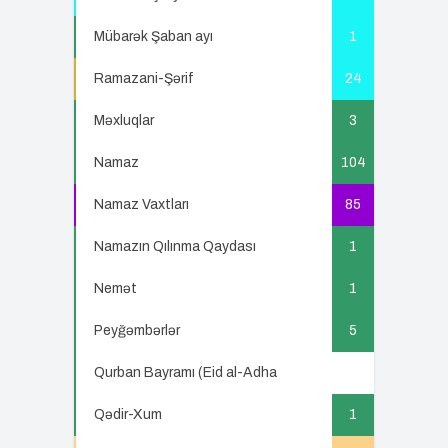
Mübarək Şaban ayı
1
Ramazani-Şərif
24
Məxluqlar
3
Namaz
104
Namaz Vaxtları
85
Namazın Qılınma Qaydası
1
Nemət
1
Peyğəmbərlər
5
Qurban Bayramı (Eid al-Adha
5
Qədir-Xum
1