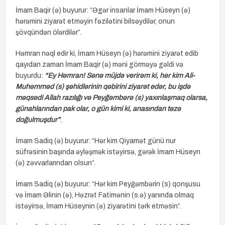
İmam Baqir (ə) buyurur: “Əgər insanlar İmam Hüseyn (ə)
hərəmini ziyarət etməyin fəzilətini bilsəydilər, onun
şövqündən ölərdilər”.
Həmran nəql edir ki, İmam Hüseyn (ə) hərəmini ziyarət edib
qayıdan zaman İmam Baqir (ə) məni görməyə gəldi və
buyurdu:
“Ey Həmran! Sənə müjdə verirəm ki, hər kim Ali-
Muhəmməd (s) şəhidlərinin qəbirini ziyarət edər, bu işdə
məqsədi Allah razılığı və Peyğəmbərə (s) yaxınlaşmaq olarsa,
günahlarından pak olar, o gün kimi ki, anasından təzə
doğulmuşdur”
.
İmam Sadiq (ə) buyurur: “Hər kim Qiyamət günü nur
süfrəsinin başında əyləşmək istəyirsə, gərək İmam Hüseyn
(ə) zəvvarlarından olsun”.
İmam Sadiq (ə) buyurur: “Hər kim Peyğəmbərin (s) qonşusu
və İmam Əlinin (ə), Həzrət Fatimənin (s.ə) yanında olmaq
istəyirsə, İmam Hüseynin (ə) ziyarətini tərk etməsin”.