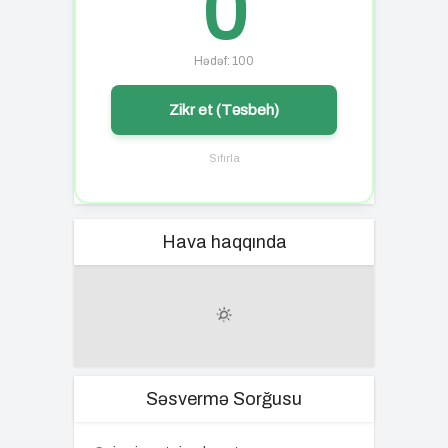
0
Hədəf: 100
Zikr et (Təsbeh)
Sıfırla
Hava haqqında
Səsvermə Sorğusu