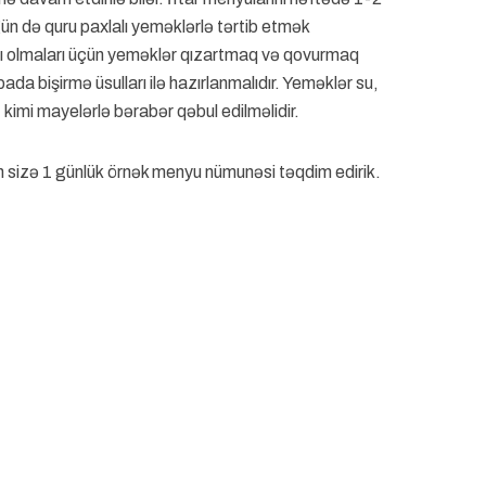
gün də quru paxlalı yeməklərlə tərtib etmək
lı olmaları üçün yeməklər qızartmaq və qovurmaq
da bişirmə üsulları ilə hazırlanmalıdır. Yeməklər su,
 kimi mayelərlə bərabər qəbul edilməlidir.
 sizə 1 günlük örnək menyu nümunəsi təqdim edirik.