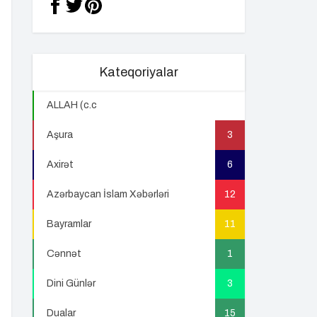
Kateqoriyalar
ALLAH (c.c
22
Aşura
3
Axirət
6
Azərbaycan İslam Xəbərləri
12
Bayramlar
11
Cənnət
1
Dini Günlər
3
Dualar
15