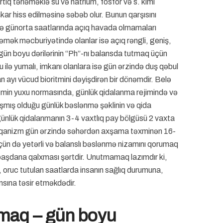
ıq tərləməklə su və natrium, fosfor və s. kimi
aşkar hiss edilməsinə səbəb olur. Bunun qarşısını
ilə günorta saatlarında açıq havada olmamaları
mək məcburiyətində olanlar isə açıq rəngli, geniş,
ün boyu dərilərinin “Ph”-nı balansda tutmaq üçün
u ilə yumalı, imkanı olanlara isə gün ərzində duş qəbul
ayı vücud bioritmini dəyişdirən bir dönəmdir. Belə
nizmin yuxu normasında, günlük qidalanma rejimində və
alışmış olduğu günlük bəslənmə şəklinin və qida
 günlük qidalanmanın 3-4 vaxtlıq pay bölgüsü 2 vaxta
 Orqanizm gün ərzində səhərdən axşama təxminən 16-
üçün də yetərli və balanslı bəslənmə nizamını qorumaq
başdana qalxması şərtdir. Unutmamaq lazımdır ki,
, oruc tutulan saatlarda insanın sağlıq durumuna,
sına təsir etməkdədir.
maq – gün boyu