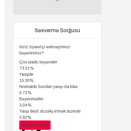
Səsvermə Sorğusu
Əziz ziyarətçi websaytımızı
bəyənirsiniz?
Çox əladır, bəyəndim
73.01%
Yaxşıdır
15.30%
Normaldır, bundan yaxşı ola bilər
5.72%
Bəyənmədim
3.04%
Yaxşı deyil, düzəliş etmək lazımdır
2.92%
Back to vote