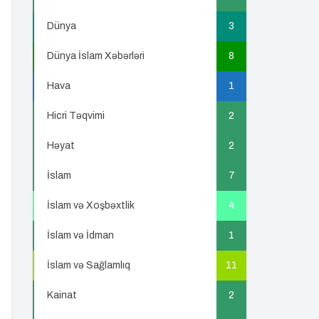
Dünya
3
Dünya İslam Xəbərləri
8
Hava
1
Hicri Təqvimi
2
Həyat
2
İslam
7
İslam və Xoşbəxtlik
4
İslam və İdman
1
İslam və Sağlamlıq
11
Kainat
2