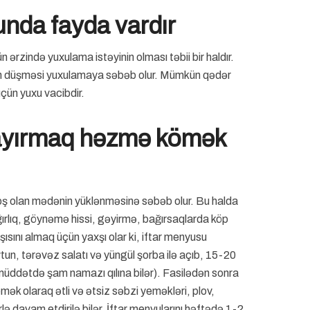
nda fayda vardır
 ərzində yuxulama istəyinin olması təbii bir haldır.
ərin düşməsi yuxulamaya səbəb olur. Mümkün qədər
üçün yuxu vacibdir.
ə ayırmaq həzmə kömək
boş olan mədənin yüklənməsinə səbəb olur. Bu halda
ırlıq, göynəmə hissi, gəyirmə, bağırsaqlarda köp
ısını almaq üçün yaxşı olar ki, iftar menyusu
tun, tərəvəz salatı və yüngül şorba ilə açıb, 15-20
 müddətdə şam namazı qılına bilər). Fasilədən sonra
k olaraq ətli və ətsiz səbzi yeməkləri, plov,
ə davam etdirilə bilər. İftar menyularını həftədə 1-2