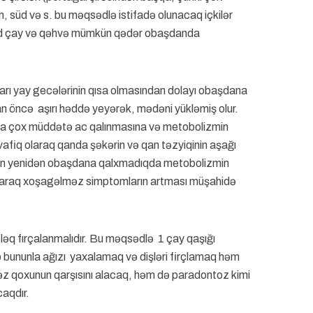
n, süd və s. bu məqsədlə istifadə olunacaq içkilər
tünd çay və qəhvə mümkün qədər obaşdanda
ları yay gecələrinin qısa olmasından dolayı obaşdana
ncə aşırı həddə yeyərək, mədəni yükləmiş olur.
ha çox müddətə ac qalınmasına və metobolizmin
fiq olaraq qanda şəkərin və qan təzyiqinin aşağı
gün yenidən obaşdana qalxmadıqda metobolizmin
 olaraq xoşagəlməz simptomların artması müşahidə
ləq fırçalanmalıdır. Bu məqsədlə 1 çay qaşığı
 bununla ağızı yaxalamaq və dişləri firçlamaq həm
z qoxunun qarşısını alacaq, həm də paradontoz kimi
caqdır.