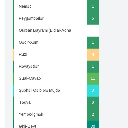
Nemət
1
Peyğəmbərlər
5
Qurban Bayramı (Eid al-Adha
5
Qədir-Xum
1
Ruzi
4
Rəvayətlər
1
Sual-Cavab
11
Şübhəli Qəlblərə Müjdə
3
Təqva
6
Yemək-İçmək
2
Əhli-Beyt
30