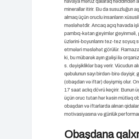
havaya məruz qalaraq həddindən art
minerallar itirir. Bu da susuzluğun 
almaq üçün oruclu insanların xüsus
məsləhətdir. Ancaq açıq havada işlə
pambıq-kətan geyimlər geyinməli, g
üzlərini-boyunlarını tez-tez soyuq s
etmələri məsləhət görülür. Ramazan 
ki, bu mübarək ayın gəlişi ilə orqa
s. dəyişikliklər baş verir. Vücudun 
qəbulunun sayı birdən-birə dəyişir,
(obaşdan və iftar) dəyişmiş olur.
17 saat aclıq dövrü keçirir. Bunun 
üçün oruc tutan hər kəsin mütləq o
obaşdan və iftarlarda alınan qidalar
motivasiyasına və günlük performan
Obaşdana qalx