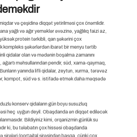
deməkdir
iqdar və çeşidinə diqqət yetirilməsi çox önəmlidir.
ana yağlı və ağır yeməklər əvəzinə, yağlılıq faizi az,
üksək protein tərkibli, qan şəkərini çox
k kompleks şəkərlərdən ibarət bir menyu tərtib
inli qidalar olan və mədənin boşalma zamanını
, ağartı məhsullarından pendir, süd, xama-qaymaq,
 Bunların yanında lifli qidalar, zeytun, xurma, tərəvəz
rələr, kompot, süd və s. istifadə etmək daha məqsədə
ə duzlu konserv qidaların gün boyu susuzluq
əsi heç uyğun deyil. Obaşdanda ən diqqət ediləcək
anmasıdır. Bildiyiniz kimi, orqanizmin günlük su
mdır ki, bu tələbatın çox hissəsi obaşdanda
 şirələri (portağal şirəsindən başqa, çünki çox