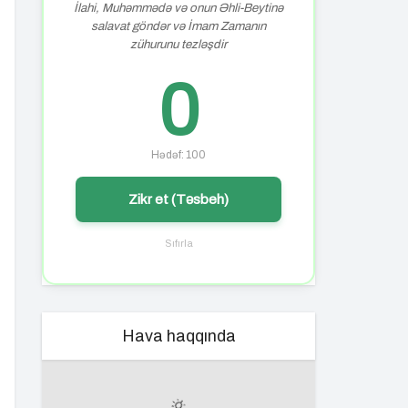
İlahi, Muhəmmədə və onun Əhli-Beytinə
salavat göndər və İmam Zamanın
zühurunu tezləşdir
0
Hədəf: 100
Zikr et (Təsbeh)
Sıfırla
Hava haqqında