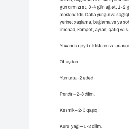
gün qırmızı ət, 3-4 gün ağ ət, 1-2 
məsləhətdir. Daha yüngül və sağlıq
yerinə: xaşlama, buğlama və ya soba
limonad, kompot, ayran, qatıq və s.
Yuxarıda qeyd etdiklərimizə əsasən
Obaşdan:
Yumurta -2 ədəd.
Pendir – 2-3 dilim.
Kəsmik – 2-3 qaşıq.
Kərə yağı – 1-2 dilim.