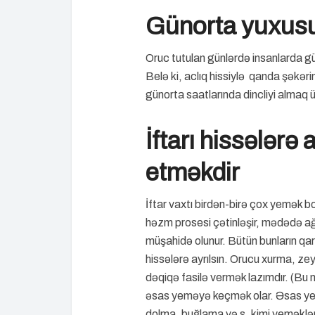
Günorta yuxusu
Oruc tutulan günlərdə insanlarda gün
Belə ki, aclıq hissiylə qanda şək
günorta saatlarında dincliyi almaq 
İftarı hissələr
etməkdir
İftar vaxtı birdən-birə çox yemək 
həzm prosesi çətinləşir, mədədə ağ
müşahidə olunur. Bütün bunların qarş
hissələrə ayrılsın. Orucu xurma, zey
dəqiqə fasilə vermək lazımdır. (Bu
əsas yeməyə keçmək olar. Əsas yemə
dolma, buğlama və s. kimi yeməklərl