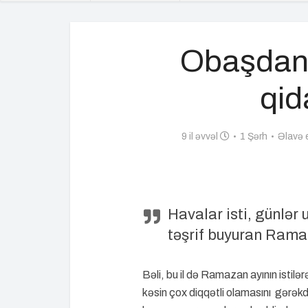
Obaşdan 
qid
9 il əvvəl
1 Şərh
Əlavə 
Havalar isti, günlər 
təşrif buyuran Rama
Bəli, bu il də Ramazan ayının istil
kəsin çox diqqətli olamasını gərəkdi