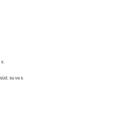
 s.
süd, su və s.
.