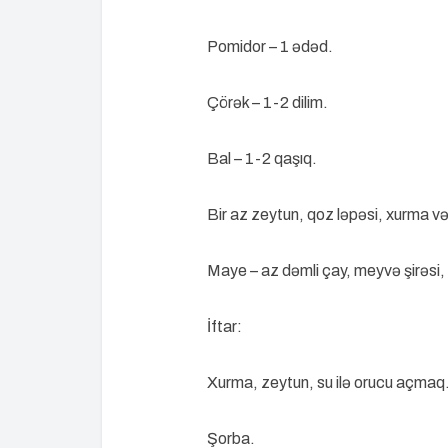
Pomidor – 1 ədəd.
Çörək – 1-2 dilim.
Bal – 1-2 qaşıq.
Bir az zeytun, qoz ləpəsi, xurma və
Maye – az dəmli çay, meyvə şirəsi, 
İftar:
Xurma, zeytun, su ilə orucu açmaq
Şorba.