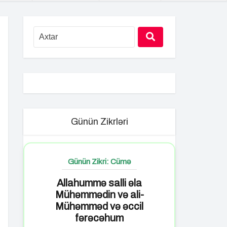
Günün Zikrləri
Günün Zikri: Cümə
Allahummə salli əla
Mühəmmədin və ali-
Mühəmməd və əccil
fərəcəhum