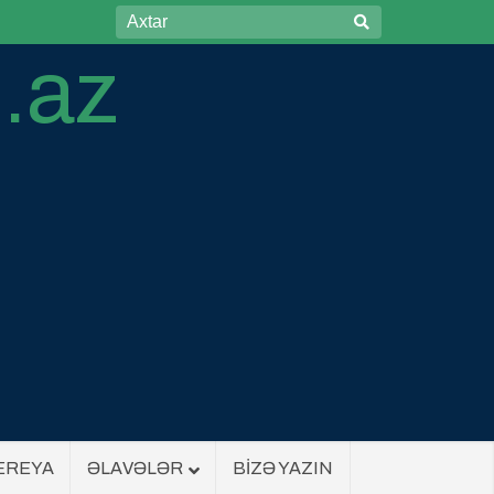
EREYA
ƏLAVƏLƏR
BİZƏ YAZIN