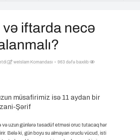
və iftarda necə
alanmalı?
etdi
weIslam Komandası
963 dəfə baxılıb
uzun müsafirimiz isə 11 aydan bir
zani-Şərif
ərə və uzun günlərə təsadüf etməsi oruc tutacaq hər
rir. Belə ki, gün boyu su almayan oruclu vücud, isti