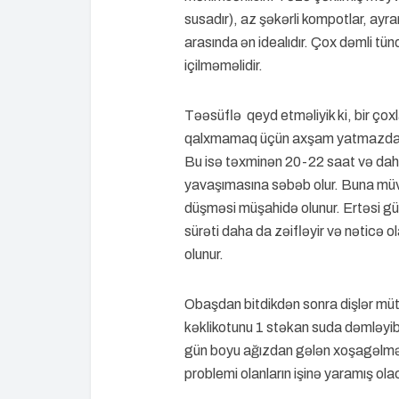
susadır), az şəkərli kompotlar, ayra
arasında ən idealıdır. Çox dəmli 
içilməməlidir.
Təəsüflə qeyd etməliyik ki, bir çox
qalxmamaq üçün axşam yatmazdan ö
Bu isə təxminən 20-22 saat və da
yavaşımasına səbəb olur. Buna müva
düşməsi müşahidə olunur. Ertəsi 
sürəti daha da zəifləyir və nəticə
olunur.
Obaşdan bitdikdən sonra dişlər müt
kəklikotunu 1 stəkan suda dəmləyib
gün boyu ağızdan gələn xoşagəlmə
problemi olanların işinə yaramış ola