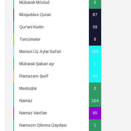
Mübarək Mövlud
2
Müqəddəs Quran
87
Qur'ani Kərim
59
Tərcümələr
6
Mənəvi Üç Aylar Səfəri
105
Mübarək Şaban ayı
1
Ramazani-Şərif
24
Məxluqlar
3
Namaz
104
Namaz Vaxtları
85
Namazın Qılınma Qaydası
1