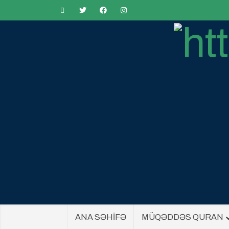
ANA SƏHİFƏ
MÜQƏDDƏS QURAN