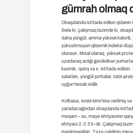
gümrah olmaq 
Obaşdanda istifadə edilən qidanın m
Belə ki, çalışmaq lazımdır ki, obaşd
daha yüngül, amma yüksək kalorili, y
yüksəltməyən qlisemik indeksi düşü
olunsun. Misal olaraq, yüksək prote
uzadaraq aclığı gecikdirən yumurta
kəsmik, qatıq və s. istifadə edilsin.
salatları, yüngül şorbalar, təbii şi
uyğun hesab edilir.
Kolbasa, sosis kimi hisə verilmiş v
yaradacağından obaşdanda istifad
məqam – su, maye ehtiyacının qarşıl
ehtiyacı 2-2.5 lt-dir. Çalışmaq lazı
mənimsənilsin. Təzə çəkilmiş meyvə