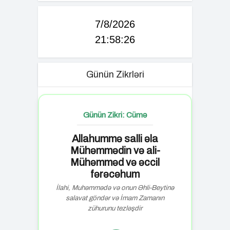
7/8/2026
21:58:26
Günün Zikrləri
Günün Zikri: Cümə
Allahummə salli əla
Mühəmmədin və ali-
Mühəmməd və əccil
fərəcəhum
İlahi, Muhəmmədə və onun Əhli-Beytinə
salavat göndər və İmam Zamanın
zühurunu tezləşdir