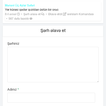
Mənəvi Üç Aylar Səfəri
Yer kürəsi qədər qızıldan üstün bir oruc
6 il əvvəl
Şərh əlavə et
Əlavə etdi
weIslam Komandası
567 dəfə baxılıb
Şərh əlavə et
Şərhiniz
Adınız
*