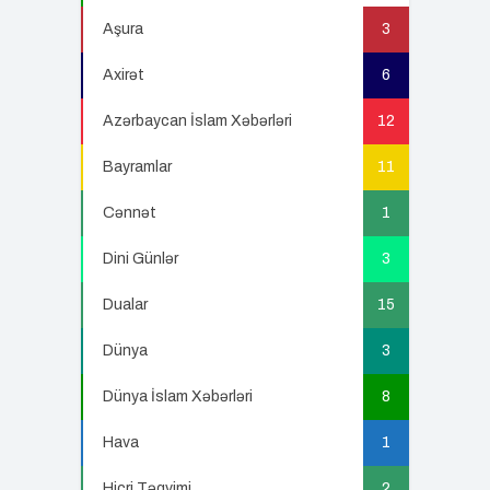
22
Aşura
3
Axirət
6
Azərbaycan İslam Xəbərləri
12
Bayramlar
11
Cənnət
1
Dini Günlər
3
Dualar
15
Dünya
3
Dünya İslam Xəbərləri
8
Hava
1
Hicri Təqvimi
2