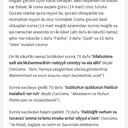
Rəğaib gecəsi üçün vacib olmayan, lakin bəyənilən bir ibadət
var. Beləki, ilk cümə axşamı günü (14 mart) oruc tutulur.
Qəzası olanlar qəza niyyəti ilə, qəzası olmayanlar isə
müstəhəb niyyəti ilə oruc tutmalıdır. Cümə gecəsi daxil
olduqdan sonra (14 mart məğrib azanından sonra) məğrib və
işa namazları arasında on iki rükət (altı dəfə iki rükətli) namaz
qılnır. Hər rükətdə 1 dəfə “Fatihə”, 3 dəfə “Qədr” və 12 dəfə
“İxlas” surələri oxunur.
On İki rükətlik namaz bitdikdən sonra 70 dəfə
“Allahummə
səlli əla Muhəmmədinin-nəbiyyil-ummiyy və əla alihi”
deyilir
(tərcümə:
“İlahi, hamıya peyğəmbər olaraq göndərilmiş
Məhəmmədi və onun soyunu xeyir-bərəkətinlə ucalt”
).
Sonra səcdəyə gedib 70 dəfə “
Subbuhun quddusun Rəbbul-
məlaikəti vər-ruh
” deyilir (tərcümə: “
Mələklərin və Ruhun
Rəbbi
pak
və müqəddəsdir
”).
Sonra səcdədən başını qaldırıb 70 dəfə “
Rəbbiğfir vərhəm və
təcavəz ‘əmma tə’ləmu innəkə əntəl ‘əliyyul ə‘zəm
” (tərcümə:
“
Ya Rəbb, bağışla və rəhm et, barəmdə bildiklərinə