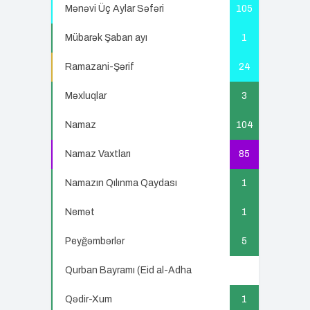
Mənəvi Üç Aylar Səfəri
105
Mübarək Şaban ayı
1
Ramazani-Şərif
24
Məxluqlar
3
Namaz
104
Namaz Vaxtları
85
Namazın Qılınma Qaydası
1
Nemət
1
Peyğəmbərlər
5
Qurban Bayramı (Eid al-Adha
5
Qədir-Xum
1