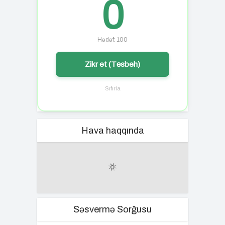
0
Hədəf: 100
Zikr et (Təsbeh)
Sıfırla
Hava haqqında
Səsvermə Sorğusu