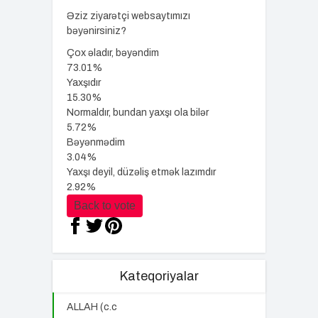
Əziz ziyarətçi websaytımızı
bəyənirsiniz?
Çox əladır, bəyəndim
73.01%
Yaxşıdır
15.30%
Normaldır, bundan yaxşı ola bilər
5.72%
Bəyənmədim
3.04%
Yaxşı deyil, düzəliş etmək lazımdır
2.92%
Back to vote
Kateqoriyalar
ALLAH (c.c