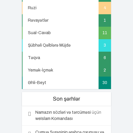
Ruzi
4
Rəvayətlər
1
Sual-Cavab
11
Şübhəli Qəlblərə Müjdə
3
Təqva
6
Yemək-İçmək
2
Əhli-Beyt
30
Son şərhlər
Namazın sözləri və tərcüməsi
üçün
weIslam Komandası
Cumuə Surəsinin ərəbcə oxunuşu və