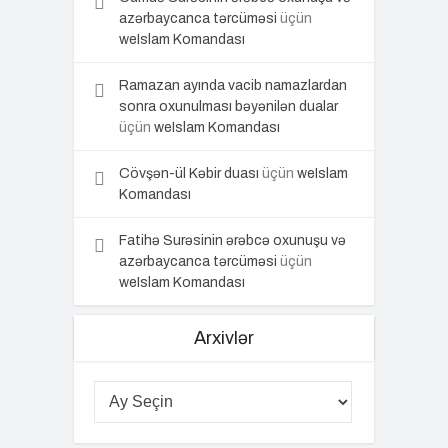
azərbaycanca tərcüməsi
üçün
weIslam Komandası
Ramazan ayında vacib namazlardan
sonra oxunulması bəyənilən dualar
üçün
weIslam Komandası
Cövşən-ül Kəbir duası
üçün
weIslam
Komandası
Fatihə Surəsinin ərəbcə oxunuşu və
azərbaycanca tərcüməsi
üçün
weIslam Komandası
Arxivlər