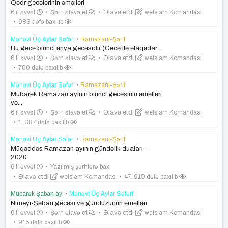
Qədr gecələrinin əməlləri
6 il əvvəl
Şərh əlavə et
Əlavə etdi
weIslam Komandası
983 dəfə baxılıb
Mənəvi Üç Aylar Səfəri
•
Ramazani-Şərif
Bu gecə birinci əhya gecəsidir (Gecə ilə əlaqədar...
6 il əvvəl
Şərh əlavə et
Əlavə etdi
weIslam Komandası
700 dəfə baxılıb
Mənəvi Üç Aylar Səfəri
•
Ramazani-Şərif
Mübarək Ramazan ayının birinci gecəsinin əməlləri
və...
6 il əvvəl
Şərh əlavə et
Əlavə etdi
weIslam Komandası
1. 387 dəfə baxılıb
Mənəvi Üç Aylar Səfəri
•
Ramazani-Şərif
Müqəddəs Ramazan ayının gündəlik duaları –
2020
6 il əvvəl
Yazılmış şərhlərə bax
Əlavə etdi
weIslam Komandası
47. 919 dəfə baxılıb
Mübarək Şaban ayı
•
Mənəvi Üç Aylar Səfəri
Nimeyi-Şəban gecəsi və gündüzünün əməlləri
6 il əvvəl
Şərh əlavə et
Əlavə etdi
weIslam Komandası
915 dəfə baxılıb