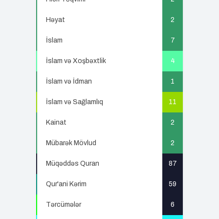
Həyat
2
İslam
7
İslam və Xoşbəxtlik
4
İslam və İdman
1
İslam və Sağlamlıq
11
Kainat
2
Mübarək Mövlud
2
Müqəddəs Quran
87
Qur'ani Kərim
59
Tərcümələr
6