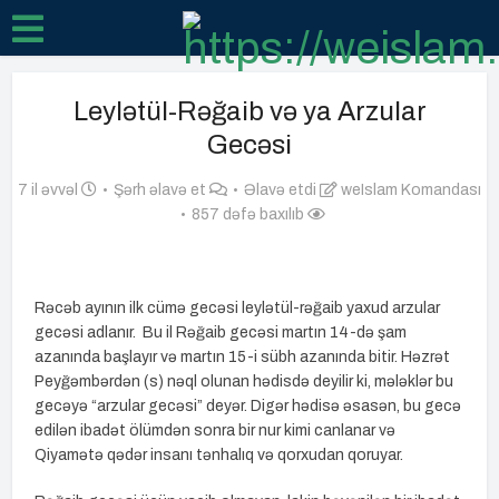
Leylətül-Rəğaib və ya Arzular
Gecəsi
7 il əvvəl
Şərh əlavə et
Əlavə etdi
weIslam Komandası
857 dəfə baxılıb
Rəcəb ayının ilk cümə gecəsi leylətül-rəğaib yaxud arzular
gecəsi adlanır. Bu il Rəğaib gecəsi martın 14-də şam
azanında başlayır və martın 15-i sübh azanında bitir. Həzrət
Peyğəmbərdən (s) nəql olunan hədisdə deyilir ki, mələklər bu
gecəyə “arzular gecəsi” deyər. Digər hədisə əsasən, bu gecə
edilən ibadət ölümdən sonra bir nur kimi canlanar və
Qiyamətə qədər insanı tənhalıq və qorxudan qoruyar.