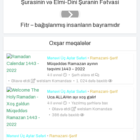
Şurasinin və Elmi-Dini Şuranin Fətvasi
Fitr – bağışlanmış insanların bayramıdır
Oxşar məqalələr
Mənəvi Üç Aylar Səfəri
•
Ramazani-Şərif
Müqəddəs Ramazan ayının
təqvimi 1443 – 2022
4 il əvvəl
Şərh əlavə et
Əlavə etdi
weIslam Komandası
1. 024 dəfə baxılıb
Mənəvi Üç Aylar Səfəri
•
Ramazani-Şərif
Uca ALLAHın ayı xoş gəlir!
4 il əvvəl
Yazılmış şərhlərə bax
Əlavə etdi
weIslam Komandası
386 dəfə baxılıb
Mənəvi Üç Aylar Səfəri
•
Ramazani-Şərif