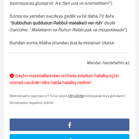
baxmayaraq güzəşt et. Axı Sən uca və əzəmətlisən!
”)
Sonra isə yenidən səcdəyə gedilir və bir daha 70 dəfə
“
Subbuhun quddusun Rəbbul-məlaikəti vər-ruh
” deyilir
(tərcümə: “
Mələklərin və Ruhun Rəbbi
pak
və müqəddəsdir
”).
Bundan sonra Allaha istənilən dua ilə müraciət olunur.
Mənbə: hacishahin.az
Saytın materiallarından istifadə edərkən halallıq üçün
istinad vacibdir! Əks halda halallıq verilmir!
Mətndə səhv tapmısınız? Sözü seçib
Ctrl+Enter
klikləyərək bizə göndərin!
Əvvəlcədən təşəkkür edirik!