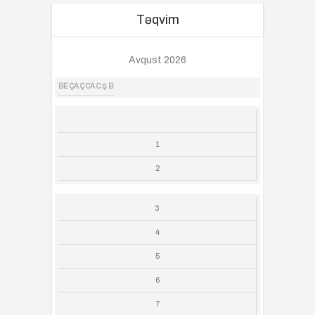
Təqvim
Avqust 2026
BE
ÇA
Ç
CA
C
Ş
B
1
2
3
4
5
6
7