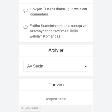
Cövşən-ül Kəbir duası
üçün
weIslam
Komandası
Fatihə Surəsinin ərəbcə oxunuşu və
azərbaycanca tərcüməsi
üçün
weIslam Komandası
Arxivlər
Təqvim
Avqust 2026
BE
ÇA
Ç
CA
C
Ş
B