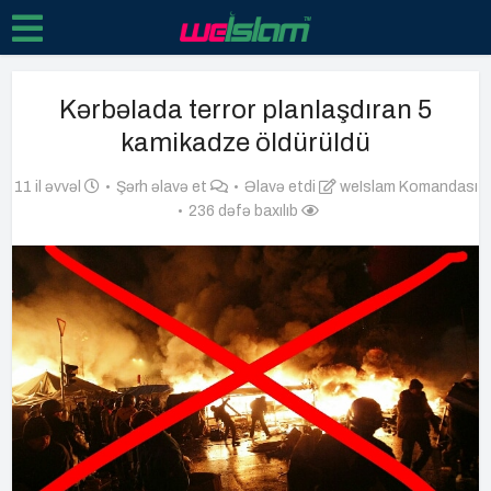
Kərbəlada terror planlaşdıran 5
kamikadze öldürüldü
11 il əvvəl
Şərh əlavə et
Əlavə etdi
weIslam Komandası
236 dəfə baxılıb