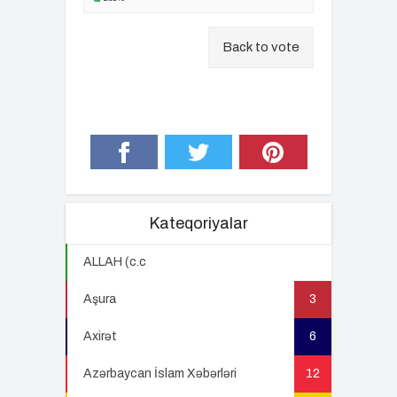
Back to vote
Kateqoriyalar
ALLAH (c.c
22
Aşura
3
Axirət
6
Azərbaycan İslam Xəbərləri
12