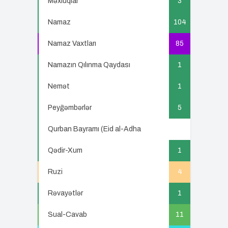
Məxluqlar
3
Namaz
104
Namaz Vaxtları
85
Namazın Qılınma Qaydası
1
Nemət
1
Peyğəmbərlər
5
Qurban Bayramı (Eid al-Adha
5
Qədir-Xum
1
Ruzi
4
Rəvayətlər
1
Sual-Cavab
11