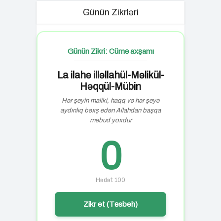
Günün Zikrləri
Günün Zikri: Cümə axşamı
La ilahə illəllahül-Məlikül-
Həqqül-Mübin
Hər şeyin maliki, haqq və hər şeyə
aydınlıq bəxş edən Allahdan başqa
məbud yoxdur
0
Hədəf: 100
Zikr et (Təsbeh)