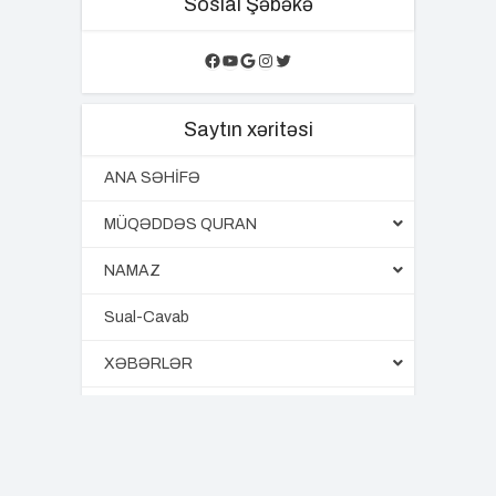
Sosial Şəbəkə
Facebook
YouTube
Google
Instagram
Twitter
Saytın xəritəsi
ANA SƏHİFƏ
MÜQƏDDƏS QURAN
NAMAZ
Sual-Cavab
XƏBƏRLƏR
QALEREYA
ƏLAVƏLƏR