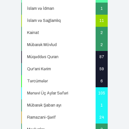
İslam və İdman
1
İslam və Sağlamlıq
11
Kainat
2
Mübarək Mövlud
2
Müqəddəs Quran
87
Qur'ani Kərim
59
Tərcümələr
6
Mənəvi Üç Aylar Səfəri
105
Mübarək Şaban ayı
1
Ramazani-Şərif
24