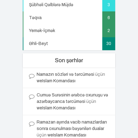
Şübhəli Qəlblərə Müjdə
3
Təqva
6
Yemək-İçmək
2
Əhli-Beyt
30
Son şərhlər
Namazın sözləri və tərcüməsi
üçün
weIslam Komandası
Cumuə Surəsinin ərəbcə oxunuşu və
azərbaycanca tərcüməsi
üçün
weIslam Komandası
Ramazan ayında vacib namazlardan
sonra oxunulması bəyənilən dualar
üçün
weIslam Komandası