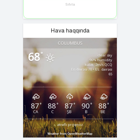
Sıfırla
Hava haqqında
COLUMBUS
68
°
clear sky
96% humidity
külək: 2m/s QCQ
En dairəsi 70 • Uz. dairəsi
65
87
88
87
90
88
°
°
°
°
°
CA
C
ŞB
B
BE
ətraflı proqnoz
Weather from OpenWeatherMap