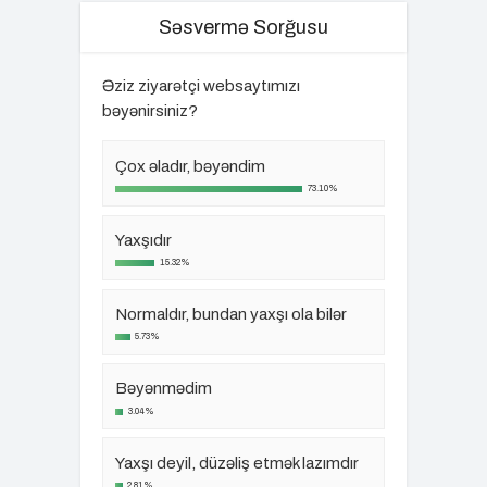
Səsvermə Sorğusu
Əziz ziyarətçi websaytımızı
bəyənirsiniz?
Çox əladır, bəyəndim
73.10%
Yaxşıdır
15.32%
Normaldır, bundan yaxşı ola bilər
5.73%
Bəyənmədim
3.04%
Yaxşı deyil, düzəliş etmək lazımdır
2.81%