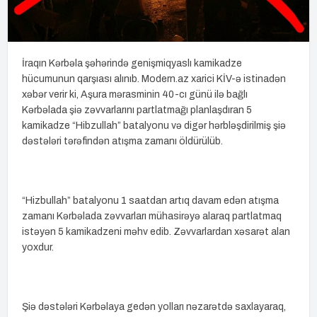
İraqın Kərbəla şəhərində genişmiqyaslı kamikadze
hücumunun qarşıası alınıb. Modern.az xarici KİV-ə istinadən
xəbər verir ki, Aşura mərasminin 40-cı günü ilə bağlı
Kərbəlada şiə zəvvarlarını partlatmağı planlaşdıran 5
kamikadze “Hibzullah” batalyonu və digər hərbləşdirilmiş şiə
dəstələri tərəfindən atışma zamanı öldürülüb.
“Hizbullah” batalyonu 1 saatdan artıq davam edən atışma
zamanı Kərbəlada zəvvarları mühasirəyə alaraq partlatmaq
istəyən 5 kamikadzeni məhv edib. Zəvvarlardan xəsarət alan
yoxdur.
Şiə dəstələri Kərbəlaya gedən yolları nəzarətdə saxlayaraq,