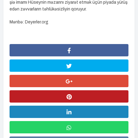
şiə imamı Hüseynin məzarını ziyarət etmək üçün piyada yürüş
edən zəvvarların təhlükəsizliyin qoruyur.
Mənbə: Deyerler.org