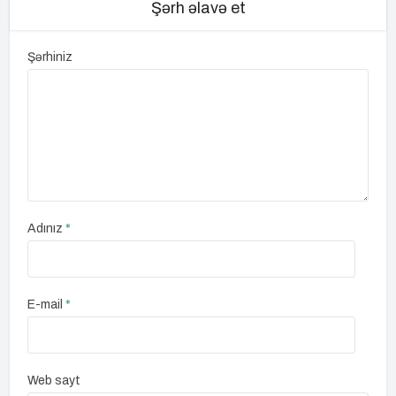
Şərh əlavə et
Şərhiniz
Adınız
*
E-mail
*
Web sayt