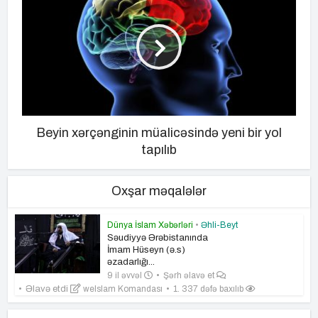
Beyin xərçənginin müalicəsində yeni bir yol
tapılıb
Oxşar məqalələr
Dünya İslam Xəbərləri
•
Əhli-Beyt
Səudiyyə Ərəbistanında
İmam Hüseyn (ə.s)
əzadarlığı...
9 il əvvəl
Şərh əlavə et
Əlavə etdi
weIslam Komandası
1. 337 dəfə baxılıb