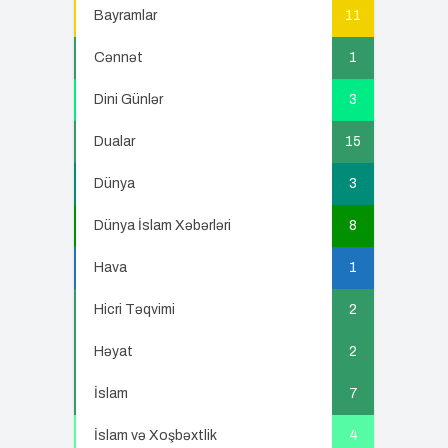
Bayramlar
11
Cənnət
1
Dini Günlər
3
Dualar
15
Dünya
3
Dünya İslam Xəbərləri
8
Hava
1
Hicri Təqvimi
2
Həyat
2
İslam
7
İslam və Xoşbəxtlik
4