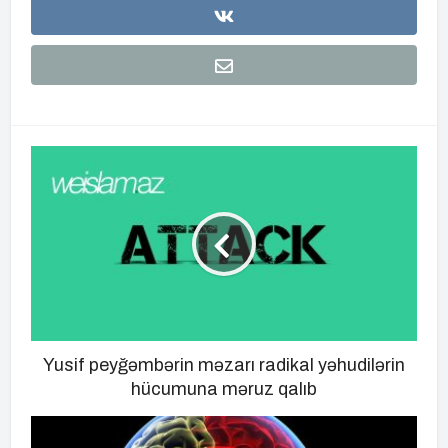
Yusif peyğəmbərin məzarı radikal yəhudilərin
hücumuna məruz qalıb