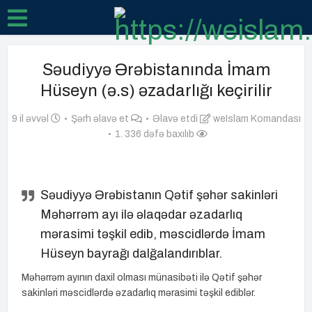
Səudiyyə Ərəbistanında İmam
Hüseyn (ə.s) əzadarlığı keçirilir
9 il əvvəl
Şərh əlavə et
Əlavə etdi
weIslam Komandası
1. 336 dəfə baxılıb
Səudiyyə Ərəbistanın Qətif şəhər sakinləri
Məhərrəm ayı ilə əlaqədar əzadarlıq
mərasimi təşkil edib, məscidlərdə İmam
Hüseyn bayrağı dalğalandırıblar.
Məhərrəm ayının daxil olması münasibəti ilə Qətif şəhər
sakinləri məscidlərdə əzadarlıq mərasimi təşkil ediblər.