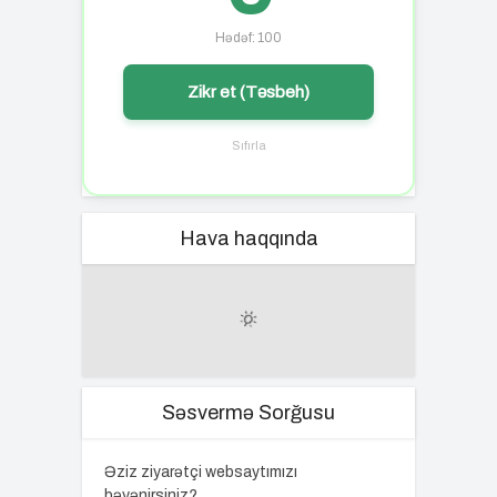
Hədəf: 100
Zikr et (Təsbeh)
Sıfırla
Hava haqqında
Səsvermə Sorğusu
Əziz ziyarətçi websaytımızı
bəyənirsiniz?