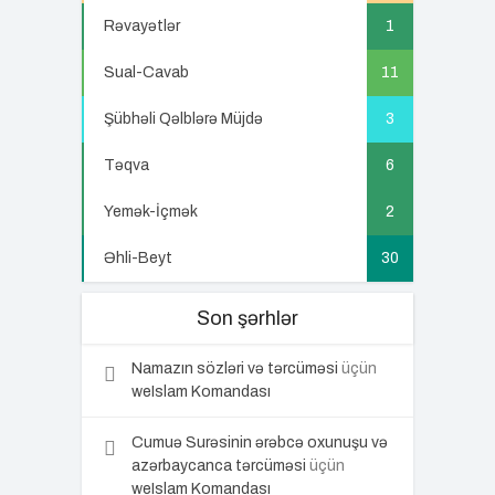
Rəvayətlər
1
Sual-Cavab
11
Şübhəli Qəlblərə Müjdə
3
Təqva
6
Yemək-İçmək
2
Əhli-Beyt
30
Son şərhlər
Namazın sözləri və tərcüməsi
üçün
weIslam Komandası
Cumuə Surəsinin ərəbcə oxunuşu və
azərbaycanca tərcüməsi
üçün
weIslam Komandası