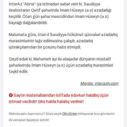
İnterAz “Abna”-ya istinadən xəbər verir ki, Səudiyyə
Ərəbistanın Qətif şəhərində İmam Hüseyn (ə.s) əzadarlığı
keçirilir. Ötən gün şəhər məscidindən İmam Hüseyn (ə.s)
bayrağı dalğalandırılıb.
Məlumata görə, ötən il Səudiyyə hökümət qüvvələri əzadarlıq
mərasimlərinin ləğv edilməsinə çalışıb, əzadarlıq
iştirakçılarından bir çoxunu həbs etmişdi.
Qeyd edək ki, Məhərrəm ayı ilə əlaqədar dünyanın müxtəlif
şəhərlərində İmam Hüseyn (ə.s) üçün əzadarlıq mərasimləri
təşkil edilir.
Mənbə: interaztv.com
Saytın materiallarından istifadə edərkən halallıq üçün
istinad vacibdir! Əks halda halallıq verilmir!
Mətndə səhv tapmısınız? Sözü seçib
Ctrl+Enter
klikləyərək bizə göndərin!
Əvvəlcədən təşəkkür edirik!