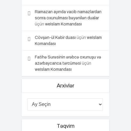
Ramazan ayında vacib namazlardan
sonra oxunulması bəyənilən dualar
üçün
weIslam Komandası
Cövşən-ül Kəbir duası
üçün
weIslam
Komandası
Fatihə Surəsinin ərəbcə oxunuşu və
azərbaycanca tərcüməsi
üçün
weIslam Komandası
Arxivlər
Təqvim