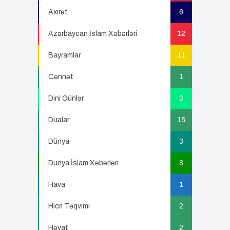
Axirət
6
Azərbaycan İslam Xəbərləri
12
Bayramlar
11
Cənnət
1
Dini Günlər
3
Dualar
15
Dünya
3
Dünya İslam Xəbərləri
8
Hava
1
Hicri Təqvimi
2
Həyat
2