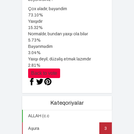
Çox əladır, bəyəndim
73.10%
Yaxşıdır
15.32%
Normaldır, bundan yaxşı ola bilər
5.73%
Bəyənmədim
3.04%
Yaxşı deyil, düzəliş etmək lazımdır
2.81%
Back to vote
Kateqoriyalar
ALLAH (c.c
22
Aşura
3