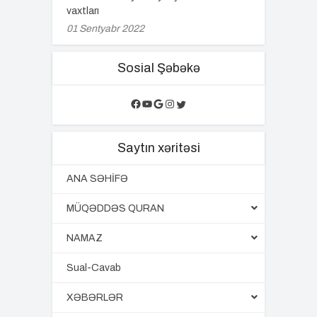
vaxtları
01 Sentyabr 2022
Sosial Şəbəkə
Facebook
YouTube
Google
Instagram
Twitter
Saytın xəritəsi
ANA SƏHİFƏ
MÜQƏDDƏS QURAN
NAMAZ
Sual-Cavab
XƏBƏRLƏR