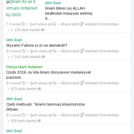
Əhli-Beyt
İmam Əlinin (ə) ALLAH
tərəfindən müəyyən edilmiş
5...
7 il əvvəl
Şərh əlavə et
Əlavə etdi
weIslam Komandası
1. 125 dəfə baxılıb
Əhli-Beyt
Əyyami-Fatimə (s.ə) nə deməkdir?
8 il əvvəl
Şərh əlavə et
Əlavə etdi
weIslam Komandası
1. 043 dəfə baxılıb
Dünya İslam Xəbərləri
Qüds 2019-cu ildə İslam dünyasının mədəniyyət
paytaxtı...
8 il əvvəl
Şərh əlavə et
Əlavə etdi
weIslam Komandası
931 dəfə baxılıb
Əhli-Beyt
Qərb mətbuatı: “İslamı tanımaq istəyirsinizsə
Ərbəin...
8 il əvvəl
Şərh əlavə et
Əlavə etdi
weIslam Komandası
519 dəfə baxılıb
Əhli-Beyt