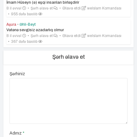
İmam Hüseyn (ə) eşqi insanları birləşdirir
8 il əvvəl
Şərh əlavə et
Əlavə etdi
weIslam Komandası
955 dəfə baxılıb
Aşura
•
Əhli-Beyt
Vətənə sevgisiz əzadarlıq olmur
8 il əvvəl
Şərh əlavə et
Əlavə etdi
weIslam Komandası
367 dəfə baxılıb
Şərh əlavə et
Şərhiniz
Adınız
*