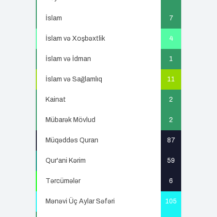
İslam
7
İslam və Xoşbəxtlik
4
İslam və İdman
1
İslam və Sağlamlıq
11
Kainat
2
Mübarək Mövlud
2
Müqəddəs Quran
87
Qur'ani Kərim
59
Tərcümələr
6
Mənəvi Üç Aylar Səfəri
105