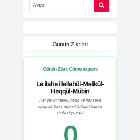
Günün Zikrləri
Günün Zikri: Cümə axşamı
La ilahə illəllahül-Məlikül-
Həqqül-Mübin
Hər şeyin maliki, haqq və hər şeyə
aydınlıq bəxş edən Allahdan başqa
məbud yoxdur
0