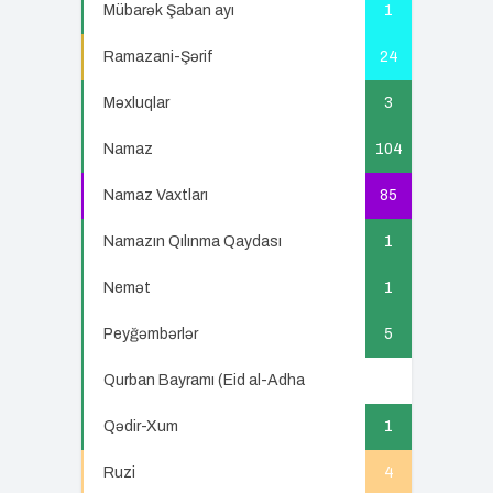
Mübarək Şaban ayı
1
Ramazani-Şərif
24
Məxluqlar
3
Namaz
104
Namaz Vaxtları
85
Namazın Qılınma Qaydası
1
Nemət
1
Peyğəmbərlər
5
Qurban Bayramı (Eid al-Adha
5
Qədir-Xum
1
Ruzi
4