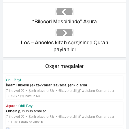
“Biləcəri Məscidində” Aşura
Los – Anceles kitab sərgisində Quran
paylanıldı
Oxşar məqalələr
Əhli-Beyt
İmam Hüseyn (ə) zəvvarları savaba şərik olarlar
7 il əvvəl
Şərh əlavə et
Əlavə etdi
weIslam Komandası
796 dəfə baxılıb
Aşura
•
Əhli-Beyt
Ərbəin gününün əməlləri
7 il əvvəl
Şərh əlavə et
Əlavə etdi
weIslam Komandası
1. 331 dəfə baxılıb