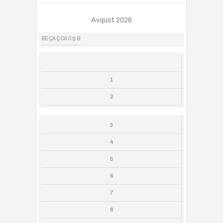
Avqust 2026
BE
ÇA
Ç
CA
C
Ş
B
1
2
3
4
5
6
7
8