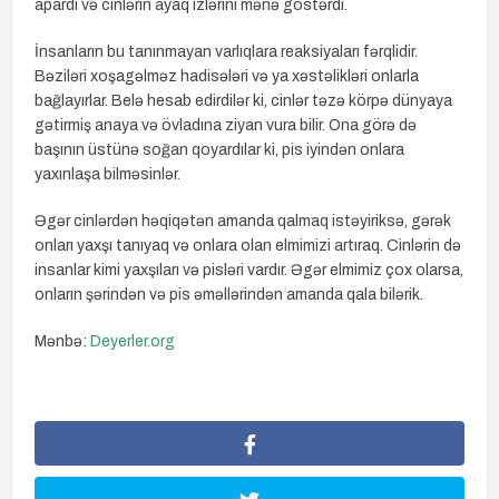
apardı və cinlərin ayaq izlərini mənə göstərdi.
İnsanların bu tanınmayan varlıqlara reaksiyaları fərqlidir.
Bəziləri xoşagəlməz hadisələri və ya xəstəlikləri onlarla
bağlayırlar. Belə hesab edirdilər ki, cinlər təzə körpə dünyaya
gətirmiş anaya və övladına ziyan vura bilir. Ona görə də
başının üstünə soğan qoyardılar ki, pis iyindən onlara
yaxınlaşa bilməsinlər.
Əgər cinlərdən həqiqətən amanda qalmaq istəyiriksə, gərək
onları yaxşı tanıyaq və onlara olan elmimizi artıraq. Cinlərin də
insanlar kimi yaxşıları və pisləri vardır. Əgər elmimiz çox olarsa,
onların şərindən və pis əməllərindən amanda qala bilərik.
Mənbə:
Deyerler.org