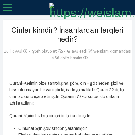
Cinlər kimdir? İnsanlardan fərqləri
nədir?
10 il əvvəl
Şərh əlavə et
Əlavə etdi
weIslam Komandası
466 dəfə baxılıb
Qurani-Kərimin bizə tanıtdığına görə, cin – gözlərdən gizli və
hiss olunmayan bir varlıqdır ki, iradəyə malikdir. Quran 22 dəfə
cinn sözünə işarə etmişdir. Quranın 72-ci surəsi də onların
adı ilə adlanır.
Qurani-Kərim bizlərə cinləri belə tanıtmışdır:
Cinlər atəşin şöləsindən yaranmışdır.