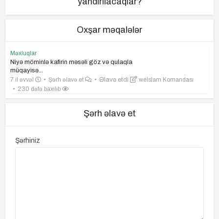
yandırılacaqlar?
Oxşar məqalələr
Məxluqlar
Niyə möminlə kafirin məsəli göz və qulaqla
müqayisə...
7 il əvvəl
Şərh əlavə et
Əlavə etdi
weIslam Komandası
230 dəfə baxılıb
Şərh əlavə et
Şərhiniz