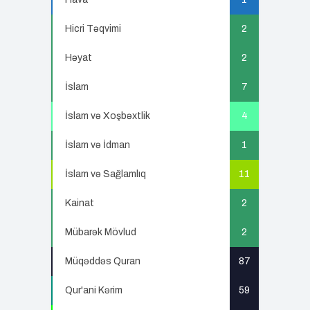
Hicri Təqvimi
2
Həyat
2
İslam
7
İslam və Xoşbəxtlik
4
İslam və İdman
1
İslam və Sağlamlıq
11
Kainat
2
Mübarək Mövlud
2
Müqəddəs Quran
87
Qur'ani Kərim
59