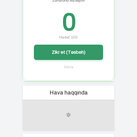
zühurunu tezləşdir
0
Hədəf: 100
Zikr et (Təsbeh)
Sıfırla
Hava haqqında