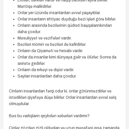
Elmləri, dərkləri vardır və haqqı batildən ayıra bilirlər.
Məntiqə malikdirlər.
Onlar yer üzündə insanlardan əvvəl yaşayıblar.
Onlar insanların ehtiyac duyduğu bəzi işləri görə bilirlər.
Onların arasında bəzilərinin qüdrəti başqalarınkından
daha çoxdur.
Məsuliyyət və vəzifələri vardır.
Bəziləri mömin və bəziləri də kafirdirlər.
Onların da Qiyaməti və hesabı vardır.
Onlar da insanlar kimi dünyaya gəlir və ölürlər. Sonra da
axirətə gedirlər.
Onların da erkəyi və dişisi vardır.
Sayları insanlardan daha çoxdur.
Cinlərin insanlardan fərqi odur ki, onlar görünməzdirlər və
istədikləri qiyafəyə düşə bilirlər. Onlar insanlardan əvvəl xəlq
olmuşdular.
Bəs bu varlıqların qeybdən xəbərləri vardırmı?
Cinlər gözdən gizli olduqları və uzun məsafəni qısa zamanda