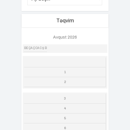
Təqvim
Avqust 2026
BE
ÇA
Ç
CA
C
Ş
B
1
2
3
4
5
6