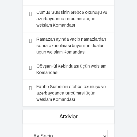
Cumuə Surəsinin ərəbcə oxunuşu və
azərbaycanca tərcüməsi
üçün
weIslam Komandası
Ramazan ayında vacib namazlardan
sonra oxunulması bəyənilən dualar
üçün
weIslam Komandası
Cövşən-ül Kəbir duası
üçün
weIslam
Komandası
Fatihə Surəsinin ərəbcə oxunuşu və
azərbaycanca tərcüməsi
üçün
weIslam Komandası
Arxivlər