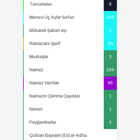
Tərcümələr
6
Mənəvi Üç Aylar Səfəri
105
Mübarək Şaban ayı
1
Ramazani-Şərif
24
Məxluqlar
3
Namaz
104
Namaz Vaxtları
85
Namazın Qılınma Qaydası
1
Nemət
1
Peyğəmbərlər
5
Qurban Bayramı (Eid al-Adha