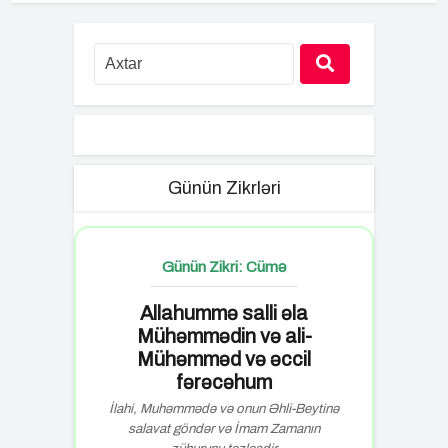
Günün Zikrləri
Günün Zikri: Cümə
Allahummə salli əla
Mühəmmədin və ali-
Mühəmməd və əccil
fərəcəhum
İlahi, Muhəmmədə və onun Əhli-Beytinə
salavat göndər və İmam Zamanın