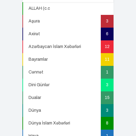
ALLAH (c.c
22
Aşura
3
Axirət
6
Azərbaycan İslam Xəbərləri
12
Bayramlar
11
Cənnət
1
Dini Günlər
3
Dualar
15
Dünya
3
Dünya İslam Xəbərləri
8
Hava
1