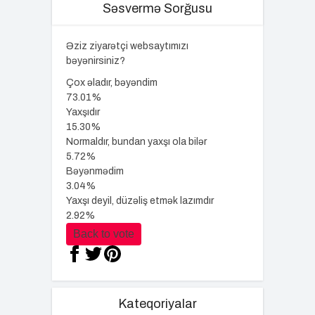
Səsvermə Sorğusu
Əziz ziyarətçi websaytımızı
bəyənirsiniz?
Çox əladır, bəyəndim
73.01%
Yaxşıdır
15.30%
Normaldır, bundan yaxşı ola bilər
5.72%
Bəyənmədim
3.04%
Yaxşı deyil, düzəliş etmək lazımdır
2.92%
Back to vote
Kateqoriyalar