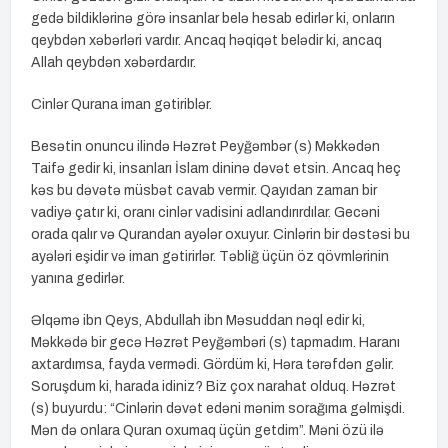
gedə bildiklərinə görə insanlar belə hesab edirlər ki, onların
qeybdən xəbərləri vardır. Ancaq həqiqət belədir ki, ancaq
Allah qeybdən xəbərdardır.
Cinlər Qurana iman gətiriblər.
Besətin onuncu ilində Həzrət Peyğəmbər (s) Məkkədən
Taifə gedir ki, insanları İslam dininə dəvət etsin. Ancaq heç
kəs bu dəvətə müsbət cavab vermir. Qayıdan zaman bir
vadiyə çatır ki, oranı cinlər vadisini adlandırırdılar. Gecəni
orada qalır və Qurandan ayələr oxuyur. Cinlərin bir dəstəsi bu
ayələri eşidir və iman gətirirlər. Təbliğ üçün öz qövmlərinin
yanına gedirlər.
Əlqəmə ibn Qeys, Abdullah ibn Məsuddan nəql edir ki,
Məkkədə bir gecə Həzrət Peyğəmbəri (s) tapmadım. Haranı
axtardımsa, fayda vermədi. Gördüm ki, Həra tərəfdən gəlir.
Soruşdum ki, harada idiniz? Biz çox narahat olduq. Həzrət
(s) buyurdu: “Cinlərin dəvət edəni mənim sorağıma gəlmişdi.
Mən də onlara Quran oxumaq üçün getdim”. Məni özü ilə