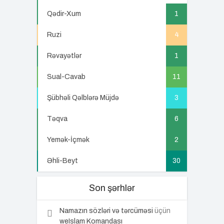
5
Qədir-Xum
1
Ruzi
4
Rəvayətlər
1
Sual-Cavab
11
Şübhəli Qəlblərə Müjdə
3
Təqva
6
Yemək-İçmək
2
Əhli-Beyt
30
Son şərhlər
Namazın sözləri və tərcüməsi
üçün
weIslam Komandası