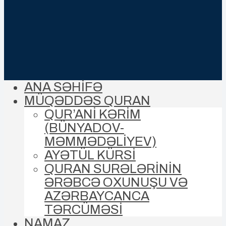
ANA SƏHİFƏ
MÜQƏDDƏS QURAN
QUR’ANİ KƏRİM
(BÜNYADOV-
MƏMMƏDƏLIYEV)
AYƏTÜL KÜRSİ
QURAN SURƏLƏRİNİN
ƏRƏBCƏ OXUNUŞU VƏ
AZƏRBAYCANCA
TƏRCÜMƏSİ
NAMAZ