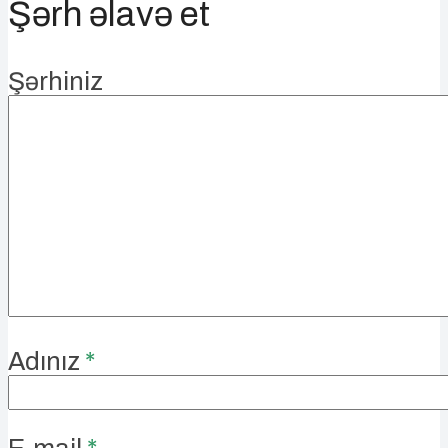
Şərh əlavə et
Şərhiniz
Adınız
*