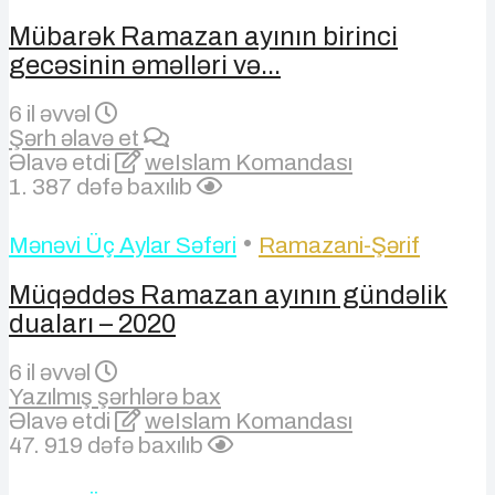
Mübarək Ramazan ayının birinci
gecəsinin əməlləri və...
6 il əvvəl
Şərh əlavə et
Əlavə etdi
weIslam Komandası
1. 387 dəfə baxılıb
•
Mənəvi Üç Aylar Səfəri
Ramazani-Şərif
Müqəddəs Ramazan ayının gündəlik
duaları – 2020
6 il əvvəl
Yazılmış şərhlərə bax
Əlavə etdi
weIslam Komandası
47. 919 dəfə baxılıb