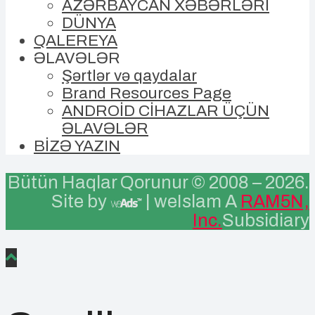
AZƏRBAYCAN XƏBƏRLƏRİ
DÜNYA
QALEREYA
ƏLAVƏLƏR
Şərtlər və qaydalar
Brand Resources Page
ANDROİD CİHAZLAR ÜÇÜN
ƏLAVƏLƏR
BİZƏ YAZIN
Bütün Haqlar Qorunur © 2008 –
2026.
Site by
| weIslam A
RAM5N,
Inc.
Subsidiary