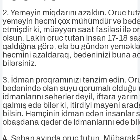
2. Yeməyin miqdarını azaldın. Oruc tu
yeməyin həcmi çox mühümdür və bədə
etmişdir ki, müəyyən saat fasiləsi ilə o
olsun. Lakin oruc tutan insan 17-18 sa
qaldığına görə, elə bu gündən yeməklə
həcmini azaldaraq, bədəninizi buna ad
bilərsiniz.
3. İdman proqramınızı tənzim edin. Or
bədənində olan suyu qorumalı olduğu
idmanlarını səhərlər deyil, iftara yarım 
qalmış edə bilər ki, itirdiyi mayeni ara
bilsin. Həmçinin idman edən insanlar 
obaşdana qədər də idmanlarını edə bilə
4. Şəban ayında oruc tutun. Mübarə