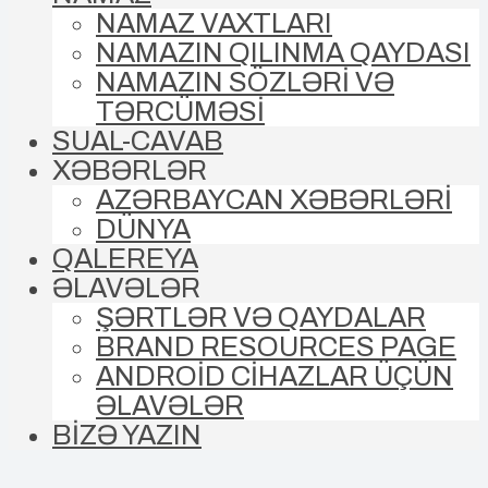
NAMAZ VAXTLARI
NAMAZIN QILINMA QAYDASI
NAMAZIN SÖZLƏRİ VƏ
TƏRCÜMƏSİ
SUAL-CAVAB
XƏBƏRLƏR
AZƏRBAYCAN XƏBƏRLƏRİ
DÜNYA
QALEREYA
ƏLAVƏLƏR
ŞƏRTLƏR VƏ QAYDALAR
BRAND RESOURCES PAGE
ANDROİD CİHAZLAR ÜÇÜN
ƏLAVƏLƏR
BİZƏ YAZIN