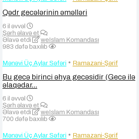
Qədr gecələrinin əməlləri
6 il əvvəl
Şərh əlavə et
Əlavə etdi
weIslam Komandası
983 dəfə baxılıb
•
Mənəvi Üç Aylar Səfəri
Ramazani-Şərif
Bu gecə birinci əhya gecəsidir (Gecə ilə
əlaqədar...
6 il əvvəl
Şərh əlavə et
Əlavə etdi
weIslam Komandası
700 dəfə baxılıb
•
Mənəvi Üç Aylar Səfəri
Ramazani-Şərif