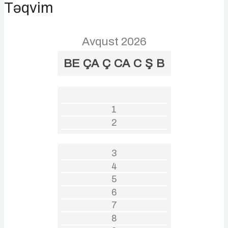
Təqvim
Avqust 2026
BE
ÇA
Ç
CA
C
Ş
B
1
2
3
4
5
6
7
8