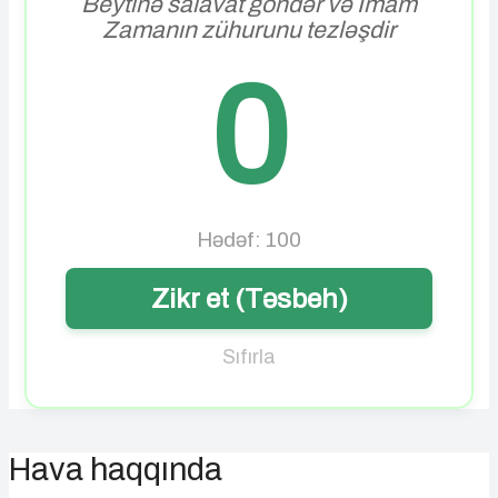
Beytinə salavat göndər və İmam
Zamanın zühurunu tezləşdir
0
Hədəf: 100
Zikr et (Təsbeh)
Sıfırla
Hava haqqında