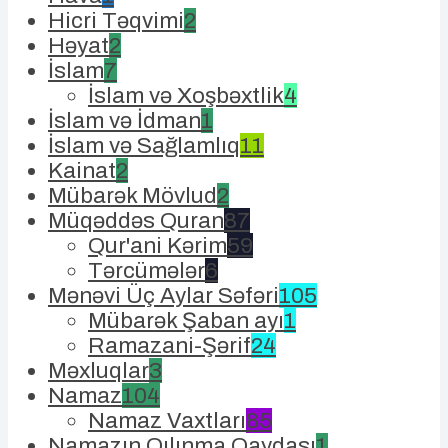
Hicri Təqvimi
2
Həyat
2
İslam
7
İslam və Xoşbəxtlik
4
İslam və İdman
1
İslam və Sağlamlıq
11
Kainat
2
Mübarək Mövlud
2
Müqəddəs Quran
87
Qur'ani Kərim
59
Tərcümələr
6
Mənəvi Üç Aylar Səfəri
105
Mübarək Şaban ayı
1
Ramazani-Şərif
24
Məxluqlar
3
Namaz
104
Namaz Vaxtları
85
Namazın Qılınma Qaydası
1