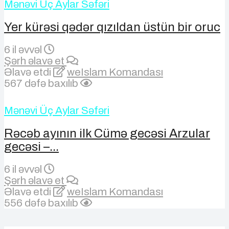
Mənəvi Üç Aylar Səfəri
Yer kürəsi qədər qızıldan üstün bir oruc
6 il əvvəl
Şərh əlavə et
Əlavə etdi
weIslam Komandası
567 dəfə baxılıb
Mənəvi Üç Aylar Səfəri
Rəcəb ayının ilk Cümə gecəsi Arzular
gecəsi –...
6 il əvvəl
Şərh əlavə et
Əlavə etdi
weIslam Komandası
556 dəfə baxılıb