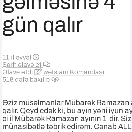
gəlməsinə 4
gün qalır
11 il əvvəl
Şərh əlavə et
Əlavə etdi
weIslam Komandası
518 dəfə baxılıb
Əziz müsəlmanlar Mübarək Ramazan 
qalır. Qeyd edək ki, bu ayın yəni iyun a
ci il Mübarək Ramazan ayının 1-dir. Siz
münasibətlə təbrik edirəm. Cənab AL