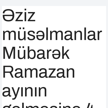
Əziz
müsəlmanlar
Mübarək
Ramazan
ayının