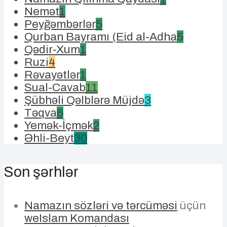
Nemət
1
Peyğəmbərlər
5
Qurban Bayramı (Eid al-Adha
5
Qədir-Xum
1
Ruzi
4
Rəvayətlər
1
Sual-Cavab
11
Şübhəli Qəlblərə Müjdə
3
Təqva
6
Yemək-İçmək
2
Əhli-Beyt
30
Son şərhlər
Namazın sözləri və tərcüməsi
üçün
weIslam Komandası