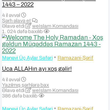
1443 – 2022
4 il əvvəl
Şərh əlavə et
Əlavə etdi
weIslam Komandası
1. 024 dəfə baxılıb
•
Mənəvi Üç Aylar Səfəri
Ramazani-Şərif
Uca ALLAHın ayı xoş gəlir!
4 il əvvəl
Yazılmış şərhlərə bax
Əlavə etdi
weIslam Komandası
386 dəfə baxılıb
•
Mənəvi Üç Aylar Səfəri
Ramazani-Şərif