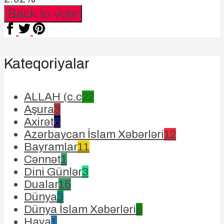
Back to vote
Kateqoriyalar
ALLAH (c.c
22
Aşura
3
Axirət
6
Azərbaycan İslam Xəbərləri
12
Bayramlar
11
Cənnət
1
Dini Günlər
3
Dualar
15
Dünya
3
Dünya İslam Xəbərləri
8
Hava
1