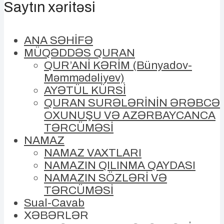
Saytın xəritəsi
ANA SƏHİFƏ
MÜQƏDDƏS QURAN
QUR’ANİ KƏRİM (Bünyadov-
Məmmədəliyev)
AYƏTÜL KÜRSİ
QURAN SURƏLƏRİNİN ƏRƏBCƏ
OXUNUŞU VƏ AZƏRBAYCANCA
TƏRCÜMƏSİ
NAMAZ
NAMAZ VAXTLARI
NAMAZIN QILINMA QAYDASI
NAMAZIN SÖZLƏRİ VƏ
TƏRCÜMƏSİ
Sual-Cavab
XƏBƏRLƏR