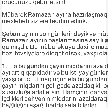
orucunuzu qəbul etsin!
Mübarək Ramazan ayına hazırlaşmaqla
məsləhəti sizlərə təqdim edirik:
Şəban ayının son günlərindəyik və mü
Ramazan ayının başlanmasına sayılı g
qalmışdır. Bu mübarək aya daxil olma
bəzi tövsiyələrə diqqət etsək, yaxşı ola
1. Elə bu gündən çayın miqdarını aza
ayı artıq qapıdadır və bu isti yay günl
yaxşı oruc tutmaq üçün elə bu gündən 
çayın miqdarını get-gedə azaldaq ki, 
susuzluğa adət etsin. Həmçinin qəhvə 
içdikləri qəhvənin miqdarını azaldaraq
bağlılığını aşağı həddə sala bilərlər.