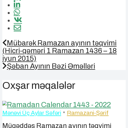
Mübarək Ramazan ayının təqvimi
(Hicri-qəməri 1 Ramazan 1436 – 18
iyun 2015)
Şəban Ayının Bəzi Əməlləri
Oxşar məqalələr
•
Mənəvi Üç Aylar Səfəri
Ramazani-Şərif
Müqəddəs Ramazan ayının təqvimi