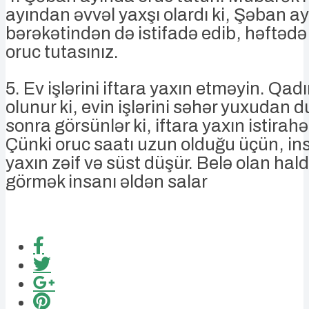
ayından əvvəl yaxşı olardı ki, Şəban ay
bərəkətindən də istifadə edib, həftədə 
oruc tutasınız.
5. Ev işlərini iftara yaxın etməyin. Qad
olunur ki, evin işlərini səhər yuxudan
sonra görsünlər ki, iftara yaxın istirahət
Çünki oruc saatı uzun olduğu üçün, ins
yaxın zəif və süst düşür. Belə olan halda
görmək insanı əldən salar