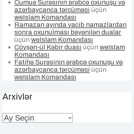
Cumuə Surəsinin ərəbcə oxunuşu və
azərbaycanca tərcüməsi
üçün
weIslam Komandası
Ramazan ayında vacib namazlardan
sonra oxunulması bəyənilən dualar
üçün
weIslam Komandası
Cövşən-ül Kəbir duası
üçün
weIslam
Komandası
Fatihə Surəsinin ərəbcə oxunuşu və
azərbaycanca tərcüməsi
üçün
weIslam Komandası
Arxivlər
Arxivlər