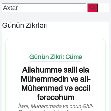
Günün Zikrləri
Günün Zikri: Cümə
Allahummə salli əla
Mühəmmədin və ali-
Mühəmməd və əccil
fərəcəhum
İlahi, Muhəmmədə və onun Əhli-