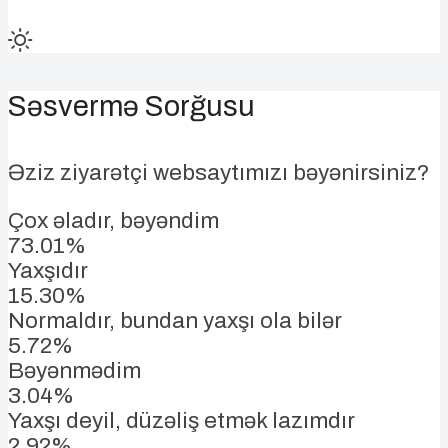
Səsvermə Sorğusu
Əziz ziyarətçi websaytımızı bəyənirsiniz?
Çox əladır, bəyəndim
73.01%
Yaxşıdır
15.30%
Normaldır, bundan yaxşı ola bilər
5.72%
Bəyənmədim
3.04%
Yaxşı deyil, düzəliş etmək lazımdır
2.92%