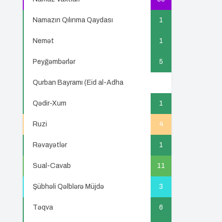
Namazın Qılınma Qaydası
1
Nemət
1
Peyğəmbərlər
5
Qurban Bayramı (Eid al-Adha
5
Qədir-Xum
1
Ruzi
4
Rəvayətlər
1
Sual-Cavab
11
Şübhəli Qəlblərə Müjdə
3
Təqva
6