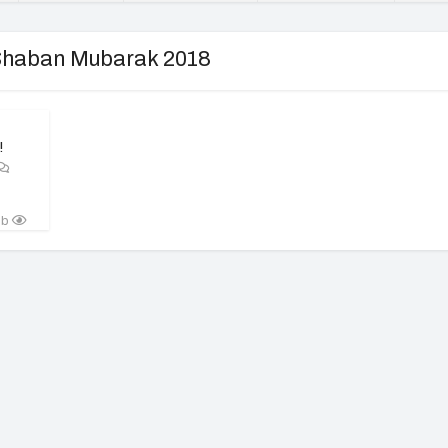
 Shaban Mubarak 2018
!
lıb