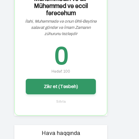
Mühəmməd və əccil
fərəcəhum
İlahi, Muhəmmədə və onun Əhli-Beytinə
salavat göndər və İmam Zamanın
zühurunu tezləşdir
0
Hədəf: 100
Zikr et (Təsbeh)
Sıfırla
Hava haqqında