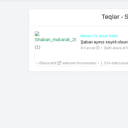
Teqlər -
Mənəvi Üç Aylar Səfəri
Şaban ayınız xeyirli olsun
8 il əvvəl
Şərh əlavə et
Əlavə etdi
weIslam Komandası
1. 014 dəfə baxı