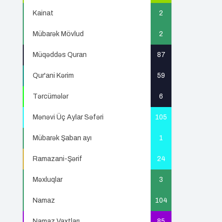
Kainat
2
Mübarək Mövlud
2
Müqəddəs Quran
87
Qur'ani Kərim
59
Tərcümələr
6
Mənəvi Üç Aylar Səfəri
105
Mübarək Şaban ayı
1
Ramazani-Şərif
24
Məxluqlar
3
Namaz
104
Namaz Vaxtları
85