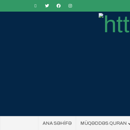
ANA SƏHİFƏ
MÜQƏDDƏS QURAN