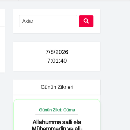
7/8/2026
7:01:41
Günün Zikrləri
Günün Zikri: Cümə
Allahummə salli əla
Mühəmmədin və ali-