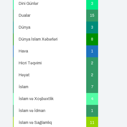
Dini Günlər
3
Dualar
15
Dünya
3
Dünya İslam Xəbərləri
8
Hava
1
Hicri Təqvimi
2
Həyat
2
İslam
7
İslam və Xoşbəxtlik
4
İslam və İdman
1
İslam və Sağlamlıq
11