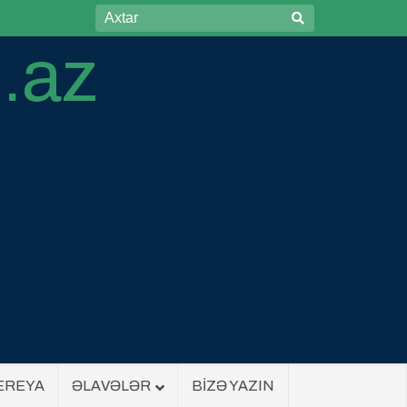
EREYA
ƏLAVƏLƏR
BİZƏ YAZIN