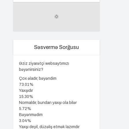
Səsvermə Sorğusu
Əziz ziyarətçi websaytımızı
bəyənirsiniz?
Çox əladır, bəyəndim
73.01%
Yaxşıdır
15.30%
Normaldır, bundan yaxşı ola bilər
5.72%
Bəyənmədim
3.04%
Yaxşı deyil, düzəliş etmək lazımdır