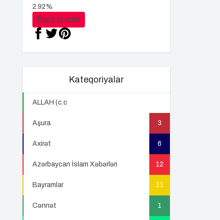
2.92%
Back to vote
Kateqoriyalar
ALLAH (c.c
22
Aşura
3
Axirət
6
Azərbaycan İslam Xəbərləri
12
Bayramlar
11
Cənnət
1