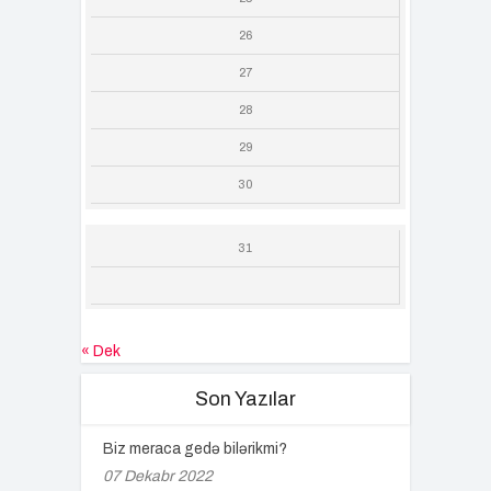
26
27
28
29
30
31
« Dek
Son Yazılar
Biz meraca gedə bilərikmi?
07 Dekabr 2022