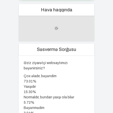
Hava haqqında
Səsvermə Sorğusu
Əziz ziyarətçi websaytımızı
bəyənirsiniz?
Çox əladır, bəyəndim
73.01%
Yaxşıdır
15.30%
Normaldır, bundan yaxşı ola bilər
5.72%
Bəyənmədim