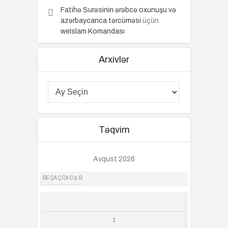
Fatihə Surəsinin ərəbcə oxunuşu və
azərbaycanca tərcüməsi
üçün
weIslam Komandası
Arxivlər
Təqvim
Avqust 2026
BE
ÇA
Ç
CA
C
Ş
B
1