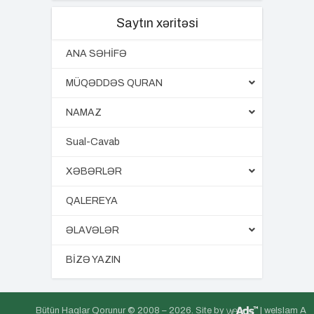
Saytın xəritəsi
ANA SƏHİFƏ
MÜQƏDDƏS QURAN
NAMAZ
Sual-Cavab
XƏBƏRLƏR
QALEREYA
ƏLAVƏLƏR
BİZƏ YAZIN
Bütün Haqlar Qorunur © 2008 –
2026. Site by
| weIslam A