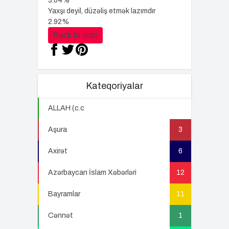
3.04%
Yaxşı deyil, düzəliş etmək lazımdır
2.92%
Back to vote
Kateqoriyalar
ALLAH (c.c
22
Aşura
3
Axirət
6
Azərbaycan İslam Xəbərləri
12
Bayramlar
11
Cənnət
1