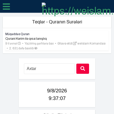
Teqlər - Quranın Surələri
Müqəddəs Quran
Qurani Kərim ilə qısa tanışlıq
9 il əvvəl
Yazılmış şərhlərə bax
Əlavə etdi
weIslam Komandası
2. 631 dəfə baxılıb
9/8/2026
9:37:08