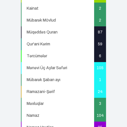
Kainat
2
Mübarək Mövlud
2
Müqəddəs Quran
87
Qur'ani Kərim
59
Tərcümələr
6
Mənəvi Üç Aylar Səfəri
105
Mübarək Şaban ayı
1
Ramazani-Şərif
24
Məxluqlar
3
Namaz
104