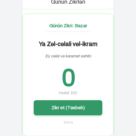
Günün Zikrləri
Günün Zikri: Bazar
Ya Zəl-cəlali vəl-ikram
Ey cəlal və kəramət sahibi
0
Hədəf: 100
Zikr et (Təsbeh)
Sıfırla