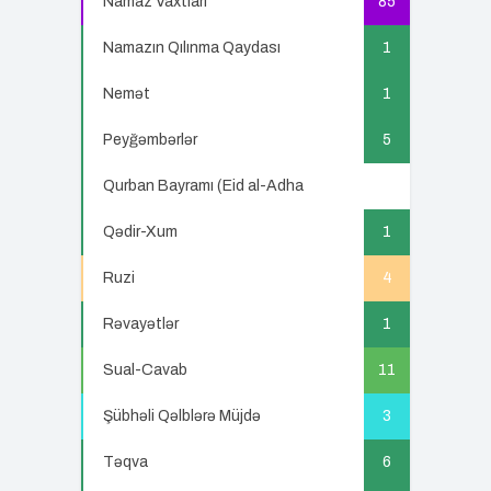
Namaz Vaxtları
85
Namazın Qılınma Qaydası
1
Nemət
1
Peyğəmbərlər
5
Qurban Bayramı (Eid al-Adha
5
Qədir-Xum
1
Ruzi
4
Rəvayətlər
1
Sual-Cavab
11
Şübhəli Qəlblərə Müjdə
3
Təqva
6