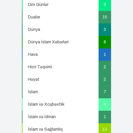
Dini Günlər
3
Dualar
15
Dünya
3
Dünya İslam Xəbərləri
8
Hava
1
Hicri Təqvimi
2
Həyat
2
İslam
7
İslam və Xoşbəxtlik
4
İslam və İdman
1
İslam və Sağlamlıq
11