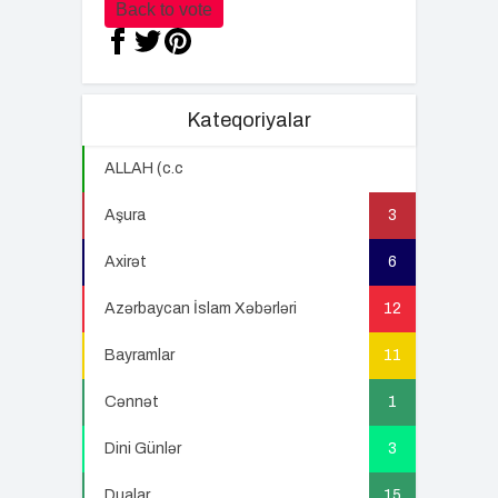
Back to vote
Kateqoriyalar
ALLAH (c.c
22
Aşura
3
Axirət
6
Azərbaycan İslam Xəbərləri
12
Bayramlar
11
Cənnət
1
Dini Günlər
3
Dualar
15