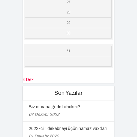
27
28
29
30
31
« Dek
Son Yazılar
Biz meraca gedə bilərikmi?
07 Dekabr 2022
2022-ci il dekabr ayı üçün namaz vaxtları
01 Dekabr 2022