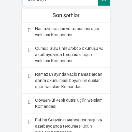
Son şərhlər
Namazın sözləri və tərcüməsi
üçün
weIslam Komandası
Cumuə Surəsinin ərəbcə oxunuşu və
azərbaycanca tərcüməsi
üçün
weIslam Komandası
Ramazan ayında vacib namazlardan
sonra oxunulması bəyənilən dualar
üçün
weIslam Komandası
Cövşən-ül Kəbir duası
üçün
weIslam
Komandası
Fatihə Surəsinin ərəbcə oxunuşu və
azərbaycanca tərcüməsi
üçün