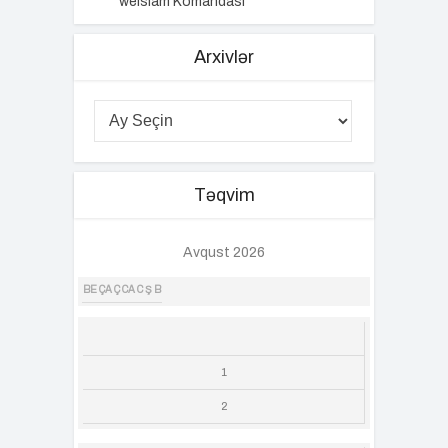
weIslam Komandası
Arxivlər
Təqvim
Avqust 2026
BE
ÇA
Ç
CA
C
Ş
B
1
2