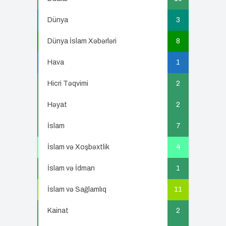
Dünya
3
Dünya İslam Xəbərləri
8
Hava
1
Hicri Təqvimi
2
Həyat
2
İslam
7
İslam və Xoşbəxtlik
4
İslam və İdman
1
İslam və Sağlamlıq
11
Kainat
2