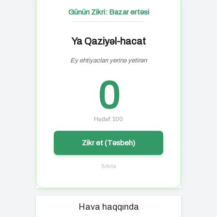
Günün Zikri: Bazar ertəsi
Ya Qaziyəl-hacat
Ey ehtiyacları yerinə yetirən
0
Hədəf: 100
Zikr et (Təsbeh)
Sıfırla
Hava haqqında