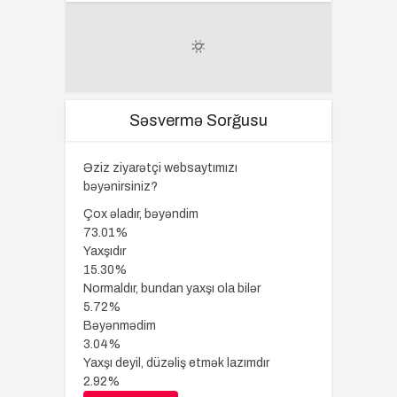
Səsvermə Sorğusu
Əziz ziyarətçi websaytımızı
bəyənirsiniz?
Çox əladır, bəyəndim
73.01%
Yaxşıdır
15.30%
Normaldır, bundan yaxşı ola bilər
5.72%
Bəyənmədim
3.04%
Yaxşı deyil, düzəliş etmək lazımdır
2.92%