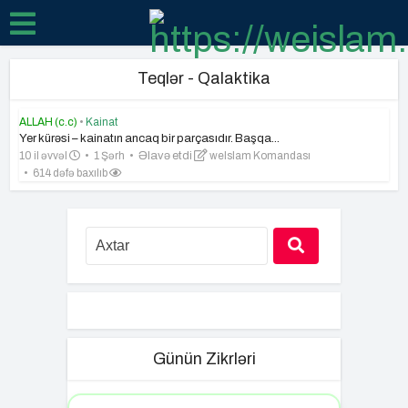
Teqlər - Qalaktika
ALLAH (c.c)
•
Kainat
Yer kürəsi – kainatın ancaq bir parçasıdır. Başqa...
10 il əvvəl
1 Şərh
Əlavə etdi
weIslam Komandası
614 dəfə baxılıb
Günün Zikrləri