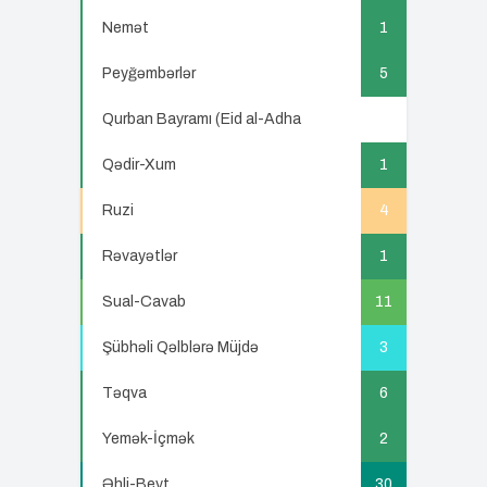
Nemət
1
Peyğəmbərlər
5
Qurban Bayramı (Eid al-Adha
5
Qədir-Xum
1
Ruzi
4
Rəvayətlər
1
Sual-Cavab
11
Şübhəli Qəlblərə Müjdə
3
Təqva
6
Yemək-İçmək
2
Əhli-Beyt
30