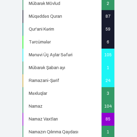
Mübarək Mövlud
2
Müqəddəs Quran
87
Qur'ani Kərim
59
Tərcümələr
6
Mənəvi Üç Aylar Səfəri
105
Mübarək Şaban ayı
1
Ramazani-Şərif
24
Məxluqlar
3
Namaz
104
Namaz Vaxtları
85
Namazın Qılınma Qaydası
1