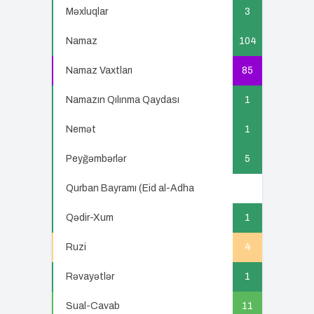
Məxluqlar
3
Namaz
104
Namaz Vaxtları
85
Namazın Qılınma Qaydası
1
Nemət
1
Peyğəmbərlər
5
Qurban Bayramı (Eid al-Adha
5
Qədir-Xum
1
Ruzi
4
Rəvayətlər
1
Sual-Cavab
11