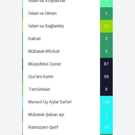
İslam və Xoşbəxtlik
4
İslam və İdman
1
İslam və Sağlamlıq
11
Kainat
2
Mübarək Mövlud
2
Müqəddəs Quran
87
Qur'ani Kərim
59
Tərcümələr
6
Mənəvi Üç Aylar Səfəri
105
Mübarək Şaban ayı
1
Ramazani-Şərif
24