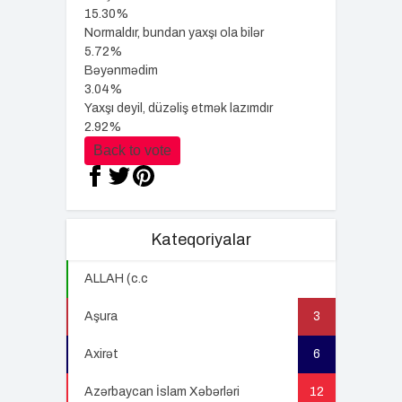
15.30%
Normaldır, bundan yaxşı ola bilər
5.72%
Bəyənmədim
3.04%
Yaxşı deyil, düzəliş etmək lazımdır
2.92%
Back to vote
Kateqoriyalar
ALLAH (c.c
22
Aşura
3
Axirət
6
Azərbaycan İslam Xəbərləri
12