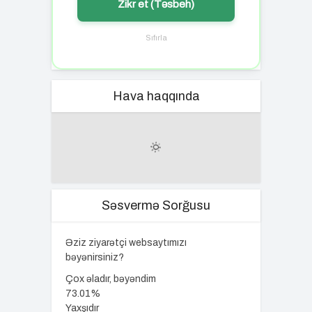
Zikr et (Təsbeh)
Sıfırla
Hava haqqında
Səsvermə Sorğusu
Əziz ziyarətçi websaytımızı
bəyənirsiniz?
Çox əladır, bəyəndim
73.01%
Yaxşıdır