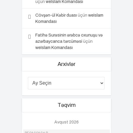
üçün
weIslam Komandası
Cövşən-ül Kəbir duası
üçün
weIslam
Komandası
Fatihə Surəsinin ərəbcə oxunuşu və
azərbaycanca tərcüməsi
üçün
weIslam Komandası
Arxivlər
Təqvim
Avqust 2026