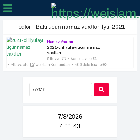
Teqlər - Baki ucun namaz vaxtlari İyul 2021
Namaz Vaxtları
2021-ci il iyul ayı üçün namaz
vaxtları
5 il əvvəl
Şərh əlavə et
Əlavə etdi
weIslam Komandası
403 dəfə baxılıb
7/8/2026
4:11:44