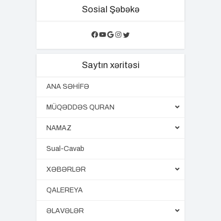
Sosial Şəbəkə
Facebook
YouTube
Google
Instagram
Twitter
Saytın xəritəsi
ANA SƏHİFƏ
MÜQƏDDƏS QURAN
NAMAZ
Sual-Cavab
XƏBƏRLƏR
QALEREYA
ƏLAVƏLƏR