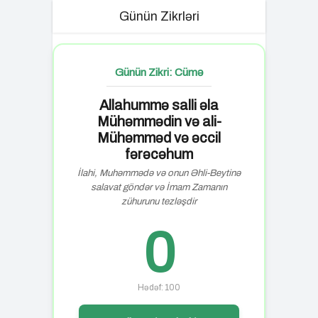
Günün Zikrləri
Günün Zikri: Cümə
Allahummə salli əla
Mühəmmədin və ali-
Mühəmməd və əccil
fərəcəhum
İlahi, Muhəmmədə və onun Əhli-Beytinə
salavat göndər və İmam Zamanın
zühurunu tezləşdir
0
Hədəf: 100