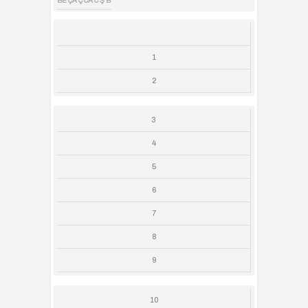
BE
ÇA
Ç
CA
C
Ş
B
1
2
3
4
5
6
7
8
9
10