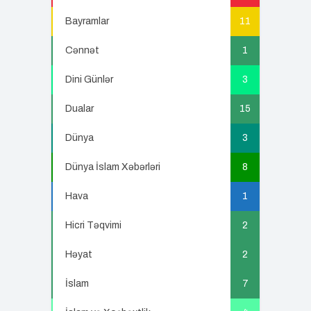
Bayramlar
11
Cənnət
1
Dini Günlər
3
Dualar
15
Dünya
3
Dünya İslam Xəbərləri
8
Hava
1
Hicri Təqvimi
2
Həyat
2
İslam
7