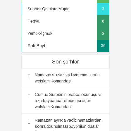
Şübhəli Qəlblərə Müjdə
3
Təqva
6
Yemək-İçmək
2
Əhli-Beyt
30
Son şərhlər
Namazın sözləri və tərcüməsi
üçün
weIslam Komandası
Cumuə Surəsinin ərəbcə oxunuşu və
azərbaycanca tərcüməsi
üçün
weIslam Komandası
Ramazan ayında vacib namazlardan
sonra oxunulması bəyənilən dualar