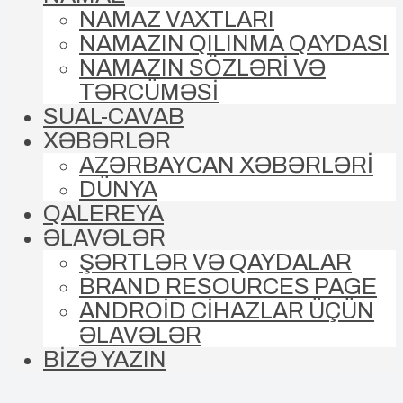
NAMAZ VAXTLARI
NAMAZIN QILINMA QAYDASI
NAMAZIN SÖZLƏRİ VƏ
TƏRCÜMƏSİ
SUAL-CAVAB
XƏBƏRLƏR
AZƏRBAYCAN XƏBƏRLƏRİ
DÜNYA
QALEREYA
ƏLAVƏLƏR
ŞƏRTLƏR VƏ QAYDALAR
BRAND RESOURCES PAGE
ANDROİD CİHAZLAR ÜÇÜN
ƏLAVƏLƏR
BİZƏ YAZIN