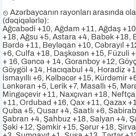
Azərbaycanın rayonları arasında ola
(dəqiqələrlə):
Ağcabədi +10, Ağdam +11, Ağdaş +10
+18, Ağsu +5, Astara +4, Babək +18, 
Bərdə +11, Beyləqan +10, Cəbrayıl +1
+6, Culfa +18, Daşkəsən +15, Füzuli 
+ 16, Gəncə + 14, Goranboy +12, Göy
Göygöl +14, Hacıqabul +4, Horadiz +10,
İsmayıllı +6, Kəlbəcər +15, Kürdəmir +
Lənkəran +5, Lerik +7, Masallı +5, Mər
Mingəçevir +11, Naxçıvan +18, Neftça
+11, Ordubad +16, Qax +11, Qazax +1
Quba +5, Qusar +4, Saatlı +6, Sabira
Şabran +4, Şahbuz +18, Salyan +4, Ş
Şəki +12, Şəmkir +15, Şərur +18, Şirv
+3, Sumqayıt +1, Şuşa +13, Tərtər +1