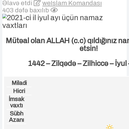
Əlavə etdi
weIslam Komandası
403 dəfə baxılıb
Mütəal olan ALLAH (c.c) qıldığınız na
etsin!
1442 – Zilqədə – Zilhiccə – İyul
Miladi
Hicri
İmsak
vaxtı
Sübh
Azanı