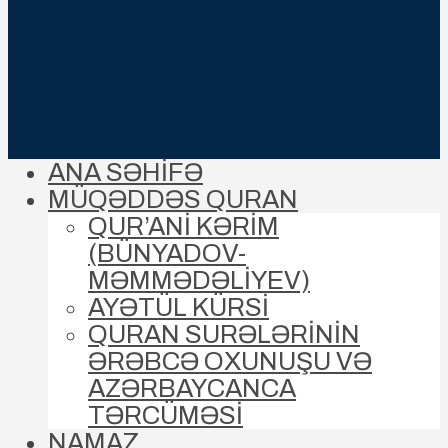
ANA SƏHİFƏ
MÜQƏDDƏS QURAN
QUR’ANİ KƏRİM
(BÜNYADOV-
MƏMMƏDƏLIYEV)
AYƏTÜL KÜRSİ
QURAN SURƏLƏRİNİN
ƏRƏBCƏ OXUNUŞU VƏ
AZƏRBAYCANCA
TƏRCÜMƏSİ
NAMAZ