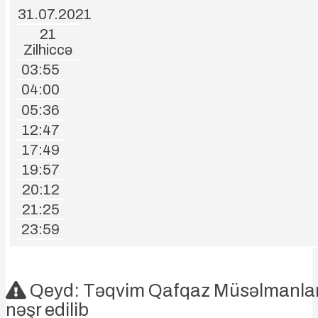
31.07.2021
21
Zilhiccə
03:55
04:00
05:36
12:47
17:49
19:57
20:12
21:25
23:59
Qeyd: Təqvim Qafqaz Müsəlmanları
nəşr edilib