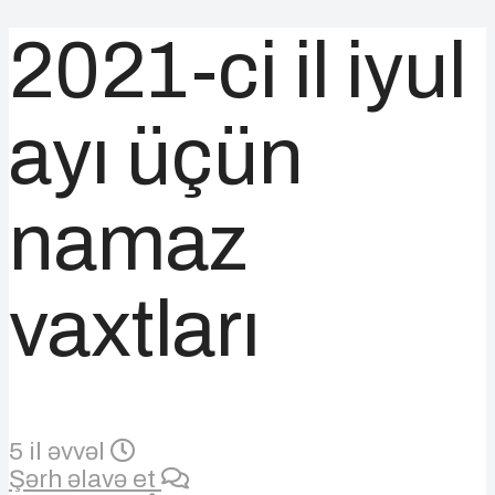
2021-ci il iyul
ayı üçün
namaz
vaxtları
5 il əvvəl
Şərh əlavə et