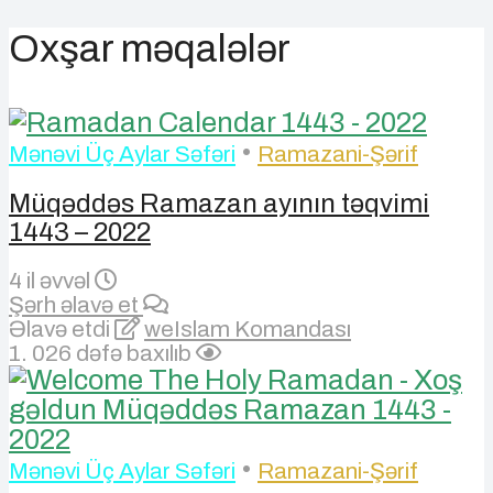
Oxşar məqalələr
•
Mənəvi Üç Aylar Səfəri
Ramazani-Şərif
Müqəddəs Ramazan ayının təqvimi
1443 – 2022
4 il əvvəl
Şərh əlavə et
Əlavə etdi
weIslam Komandası
1. 026 dəfə baxılıb
•
Mənəvi Üç Aylar Səfəri
Ramazani-Şərif