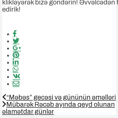
klikləyərək bizə göndərin! Əvvəlcədən
edirik!
“Məbəs” gecəsi və gününün əməlləri
Mübarək Rəcəb ayında qeyd olunan
əlamətdar günlər