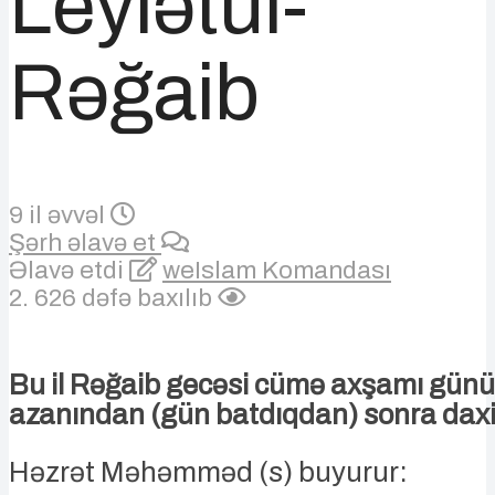
Leylətul-
Rəğaib
9 il əvvəl
Şərh əlavə et
Əlavə etdi
weIslam Komandası
2. 626 dəfə baxılıb
Bu il Rəğaib gecəsi cümə axşamı gün
azanından (gün batdıqdan) sonra daxil
Həzrət Məhəmməd (s) buyurur: