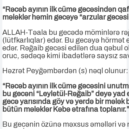
“Rəcəb ayının ilk cümə gecəsindən qafi
mələklər həmin gecəyə “arzular gecəsi
ALLAH-Təala bu gecədə möminlərə rə
(lütfkarlıqlar) edər. Bu gecəyə hörmət 
edər. Rəğaib gecəsi edilən dua qəbul o
oruc, sədəqə kimi ibadətlərə saysız sava
Həzrət Peyğəmbərdən (s) nəql olunur:
“Rəcəb ayının ilk cümə gecəsini unutm
bu gecəni “Leylətül-Rəğaib” deyə yad 
gecə yarısında göy və yerdə bir mələk b
bütün mələklər Kəbə ətrafına toplanır.
Bu gecənin özünə məxsus əməlləri və