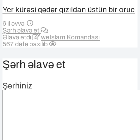
Yer kürəsi qədər qızıldan üstün bir oruc
6 il əvvəl
Şərh əlavə et
Əlavə etdi
weIslam Komandası
567 dəfə baxılıb
Şərh əlavə et
Şərhiniz