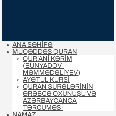
ANA SƏHİFƏ
MÜQƏDDƏS QURAN
QUR’ANİ KƏRİM
(BÜNYADOV-
MƏMMƏDƏLIYEV)
AYƏTÜL KÜRSİ
QURAN SURƏLƏRİNİN
ƏRƏBCƏ OXUNUŞU VƏ
AZƏRBAYCANCA
TƏRCÜMƏSİ
NAMAZ