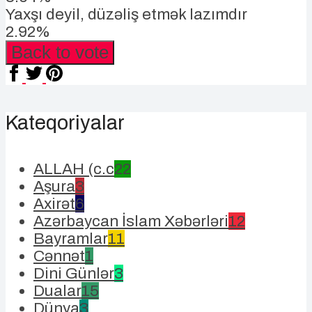
Yaxşı deyil, düzəliş etmək lazımdır
2.92%
Back to vote
Kateqoriyalar
ALLAH (c.c
22
Aşura
3
Axirət
6
Azərbaycan İslam Xəbərləri
12
Bayramlar
11
Cənnət
1
Dini Günlər
3
Dualar
15
Dünya
3