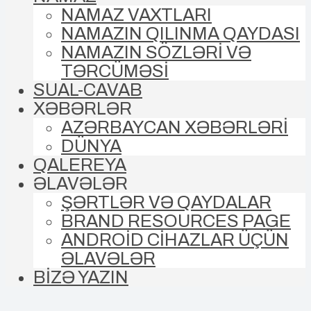
NAMAZ VAXTLARI
NAMAZIN QILINMA QAYDASI
NAMAZIN SÖZLƏRİ VƏ
TƏRCÜMƏSİ
SUAL-CAVAB
XƏBƏRLƏR
AZƏRBAYCAN XƏBƏRLƏRİ
DÜNYA
QALEREYA
ƏLAVƏLƏR
ŞƏRTLƏR VƏ QAYDALAR
BRAND RESOURCES PAGE
ANDROİD CİHAZLAR ÜÇÜN
ƏLAVƏLƏR
BİZƏ YAZIN