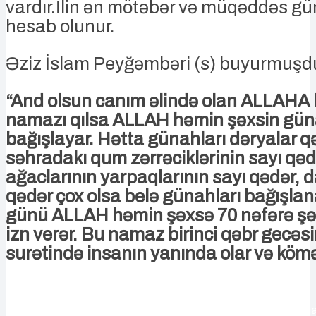
vardır.İlin ən mötəbər və müqəddəs gün
hesab olunur.
Əziz İslam Peyğəmbəri (s) buyurmuşd
“And olsun canım əlində olan ALLAHA 
namazı qılsa ALLAH həmin şəxsin güna
bağışlayar. Hətta günahları dəryalar q
səhradakı qum zərrəciklərinin sayı qəd
ağaclarının yarpaqlarının sayı qədər, da
qədər çox olsa belə günahları bağışla
günü ALLAH həmin şəxsə 70 nəfərə şə
izn verər. Bu namaz birinci qəbr gecəs
surətində insanın yanında olar və kömə
Bu namazın qılınma şərtlərindən biri orucdur
Rəcəb ayının ilk cümə axşamı günü (həftənin 4-cü günü – bu il mar