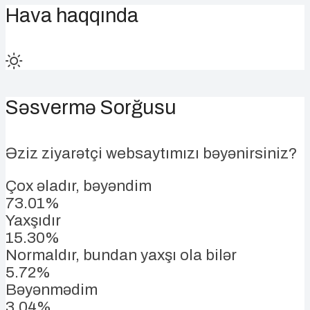
Hava haqqında
Səsvermə Sorğusu
Əziz ziyarətçi websaytımızı bəyənirsiniz?
Çox əladır, bəyəndim
73.01%
Yaxşıdır
15.30%
Normaldır, bundan yaxşı ola bilər
5.72%
Bəyənmədim
3.04%