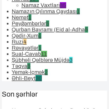
Namaz Vaxtları
85
Namazın Qılınma Qaydası
1
Nemət
1
Peyğəmbərlər
5
Qurban Bayramı (Eid al-Adha
5
Qədir-Xum
1
Ruzi
4
Rəvayətlər
1
Sual-Cavab
11
Şübhəli Qəlblərə Müjdə
3
Təqva
6
Yemək-İçmək
2
Əhli-Beyt
30
Son şərhlər