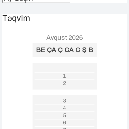
Təqvim
Avqust 2026
BE
ÇA
Ç
CA
C
Ş
B
1
2
3
4
5
6