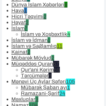
Dünya İslam Xəbərləri
8
Hava
1
Hicri Təqvimi
2
Həyat
2
İslam
7
İslam və Xoşbəxtlik
4
İslam və İdman
1
İslam və Sağlamlıq
11
Kainat
2
Mübarək Mövlud
2
Müqəddəs Quran
87
Qur'ani Kərim
59
Tərcümələr
6
Mənəvi Üç Aylar Səfəri
105
Mübarək Şaban ayı
1
Ramazani-Şərif
24
Məxluqlar
3
Namaz
104