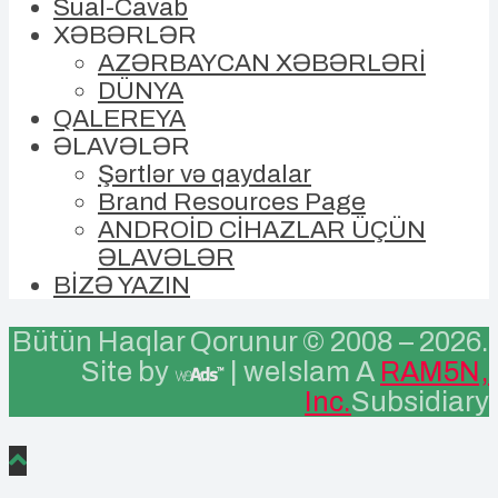
Sual-Cavab
XƏBƏRLƏR
AZƏRBAYCAN XƏBƏRLƏRİ
DÜNYA
QALEREYA
ƏLAVƏLƏR
Şərtlər və qaydalar
Brand Resources Page
ANDROİD CİHAZLAR ÜÇÜN
ƏLAVƏLƏR
BİZƏ YAZIN
Bütün Haqlar Qorunur © 2008 –
2026.
Site by
| weIslam A
RAM5N,
Inc.
Subsidiary