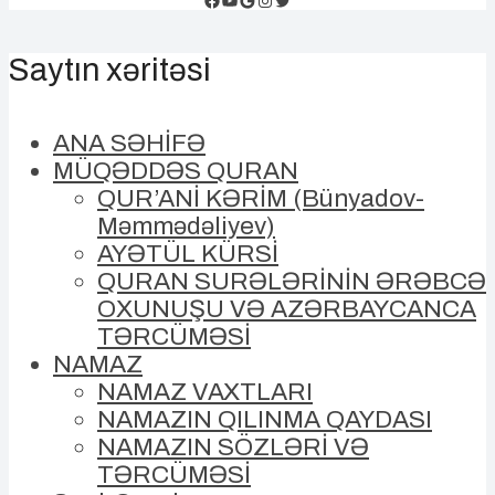
Saytın xəritəsi
ANA SƏHİFƏ
MÜQƏDDƏS QURAN
QUR’ANİ KƏRİM (Bünyadov-
Məmmədəliyev)
AYƏTÜL KÜRSİ
QURAN SURƏLƏRİNİN ƏRƏBCƏ
OXUNUŞU VƏ AZƏRBAYCANCA
TƏRCÜMƏSİ
NAMAZ
NAMAZ VAXTLARI
NAMAZIN QILINMA QAYDASI
NAMAZIN SÖZLƏRİ VƏ
TƏRCÜMƏSİ