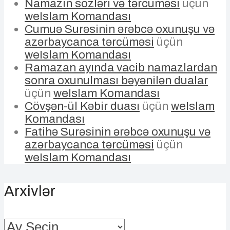
Namazın sözləri və tərcüməsi
üçün
weIslam Komandası
Cumuə Surəsinin ərəbcə oxunuşu və
azərbaycanca tərcüməsi
üçün
weIslam Komandası
Ramazan ayında vacib namazlardan
sonra oxunulması bəyənilən dualar
üçün
weIslam Komandası
Cövşən-ül Kəbir duası
üçün
weIslam
Komandası
Fatihə Surəsinin ərəbcə oxunuşu və
azərbaycanca tərcüməsi
üçün
weIslam Komandası
Arxivlər
Arxivlər