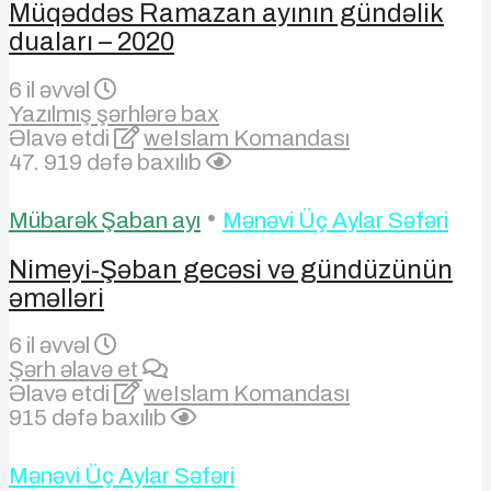
Müqəddəs Ramazan ayının gündəlik
duaları – 2020
6 il əvvəl
Yazılmış şərhlərə bax
Əlavə etdi
weIslam Komandası
47. 919 dəfə baxılıb
•
Mübarək Şaban ayı
Mənəvi Üç Aylar Səfəri
Nimeyi-Şəban gecəsi və gündüzünün
əməlləri
6 il əvvəl
Şərh əlavə et
Əlavə etdi
weIslam Komandası
915 dəfə baxılıb
Mənəvi Üç Aylar Səfəri