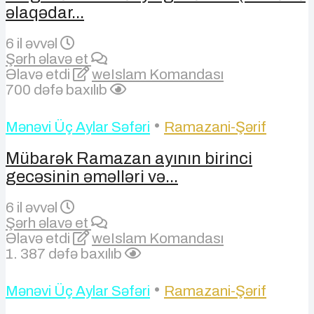
əlaqədar...
6 il əvvəl
Şərh əlavə et
Əlavə etdi
weIslam Komandası
700 dəfə baxılıb
•
Mənəvi Üç Aylar Səfəri
Ramazani-Şərif
Mübarək Ramazan ayının birinci
gecəsinin əməlləri və...
6 il əvvəl
Şərh əlavə et
Əlavə etdi
weIslam Komandası
1. 387 dəfə baxılıb
•
Mənəvi Üç Aylar Səfəri
Ramazani-Şərif