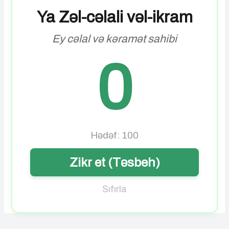
Ya Zəl-cəlali vəl-ikram
Ey cəlal və kəramət sahibi
0
Hədəf: 100
Zikr et (Təsbeh)
Sıfırla