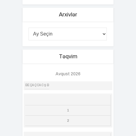
Arxivlər
Təqvim
Avqust 2026
BE
ÇA
Ç
CA
C
Ş
B
1
2