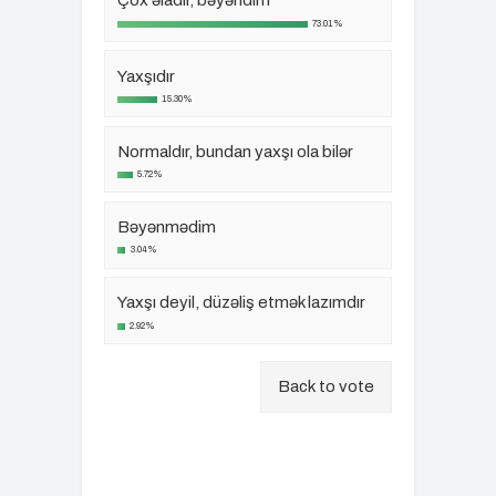
Çox əladır, bəyəndim
73.01%
Yaxşıdır
15.30%
Normaldır, bundan yaxşı ola bilər
5.72%
Bəyənmədim
3.04%
Yaxşı deyil, düzəliş etmək lazımdır
2.92%
Back to vote