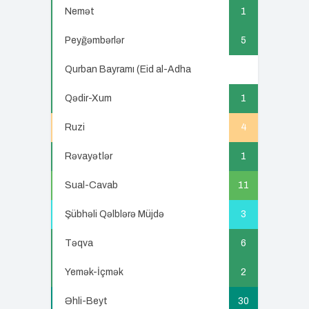
Nemət
1
Peyğəmbərlər
5
Qurban Bayramı (Eid al-Adha
5
Qədir-Xum
1
Ruzi
4
Rəvayətlər
1
Sual-Cavab
11
Şübhəli Qəlblərə Müjdə
3
Təqva
6
Yemək-İçmək
2
Əhli-Beyt
30