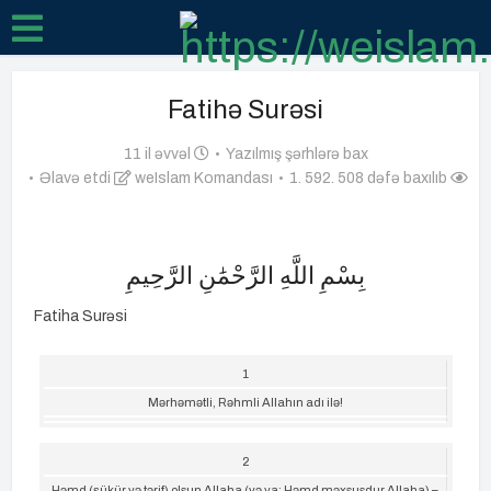
Fatihə Surəsi
11 il əvvəl
Yazılmış şərhlərə bax
Əlavə etdi
weIslam Komandası
1. 592. 508 dəfə baxılıb
بِسْمِ اللَّهِ الرَّحْمَٰنِ الرَّحِيمِ
Fatiha Surəsi
1
Mərhəmətli, Rəhmli Allahın adı ilə!
2
Həmd (şükür və tərif) olsun Allaha (və ya: Həmd məxsusdur Allaha) –