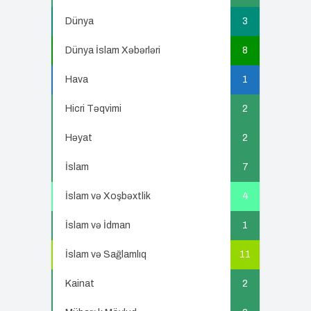
Dünya
3
Dünya İslam Xəbərləri
8
Hava
1
Hicri Təqvimi
2
Həyat
2
İslam
7
İslam və Xoşbəxtlik
4
İslam və İdman
1
İslam və Sağlamlıq
11
Kainat
2