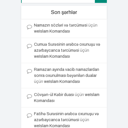
Son şərhlər
Namazın sözləri və tərcüməsi
üçün
weIslam Komandası
Cumuə Surəsinin ərəbcə oxunuşu və
azərbaycanca tərcüməsi
üçün
weIslam Komandası
Ramazan ayında vacib namazlardan
sonra oxunulması bəyənilən dualar
üçün
weIslam Komandası
Cövşən-ül Kəbir duası
üçün
weIslam
Komandası
Fatihə Surəsinin ərəbcə oxunuşu və
azərbaycanca tərcüməsi
üçün
weIslam Komandası