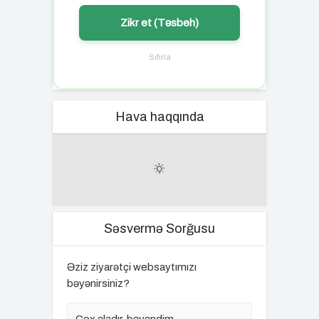
Zikr et (Təsbeh)
Sıfırla
Hava haqqında
Səsvermə Sorğusu
Əziz ziyarətçi websaytımızı
bəyənirsiniz?