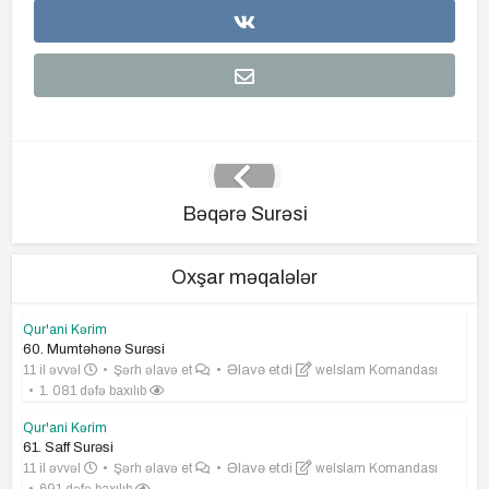
Bəqərə Surəsi
Oxşar məqalələr
Qur'ani Kərim
60. Mumtəhənə Surəsi
11 il əvvəl
Şərh əlavə et
Əlavə etdi
weIslam Komandası
1. 081 dəfə baxılıb
Qur'ani Kərim
61. Saff Surəsi
11 il əvvəl
Şərh əlavə et
Əlavə etdi
weIslam Komandası