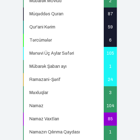
Mübarək Mövlud
2
Müqəddəs Quran
87
Qur'ani Kərim
59
Tərcümələr
6
Mənəvi Üç Aylar Səfəri
105
Mübarək Şaban ayı
1
Ramazani-Şərif
24
Məxluqlar
3
Namaz
104
Namaz Vaxtları
85
Namazın Qılınma Qaydası
1