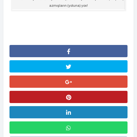
azmışların (yoluna) yox!