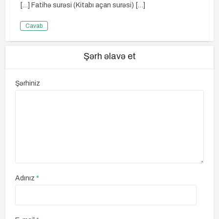
[…] Fatihə surəsi (Kitabı açan surəsi) […]
Cavab
Şərh əlavə et
Şərhiniz
Adınız
*