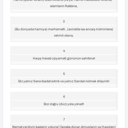
aləmlərin Rəbbinə,
3
(Bu dünyada hamıya) mərhəmətli , (axirətdə isə ancaq möminlərə)
rəhmli olana,
4
Haqq-hesab (qiyamət) gününün sahibinə!
5
Biz yalnız Sənə ibadət edirik və yalnız Səndən kömək diləyirik!
6
Bizi doğru (düz) yola yönəlt!
7
Nemət verdiyin kəslərin yoluna! Qəzəbə düçar olmuşların və (haqdan)