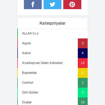
Kateqoriyalar
ALLAH (c.c
22
Aşura
3
Axirət
6
Azərbaycan İslam Xəbərləri
12
Bayramlar
11
Cənnət
1
Dini Günlər
3
Dualar
15