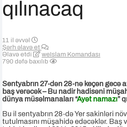
qılınacaq
11 il əvvəl
Şərh əlavə et
Əlavə etdi
weIslam Komandası
790 dəfə baxılıb
Sentyabrın 27-dən 28-nə keçən gecə a
baş verəcək – Bu nadir hadisəni müşa
dünya müsəlmanaları “
Ayət namazı
” q
Bu il sentyabrın 28-də Yer sakinləri nö
tutulmasını müşahidə edəcəklər. Baş 