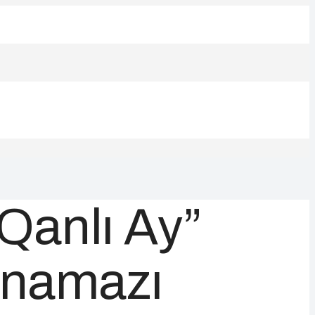
“Qanlı Ay”
t namazı