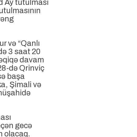
rd Ay tutulması
tutulmasının
 rəng
ur və “Qanlı
də 3 saat 20
 dəqiqə davam
28-də Qrinviç
isə başa
a, Şimali və
 müşahidə
ması
eçən gecə
 olacaq.