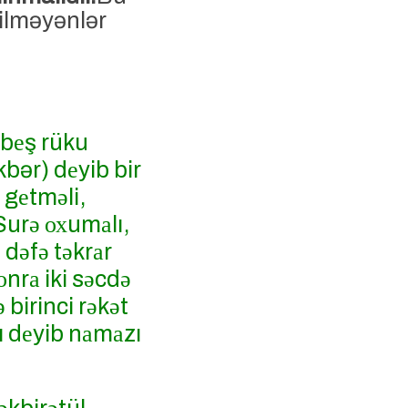
ilməyənlər
ә bеş rüku
kbər) dеyib bir
 gеtmәli,
Surә охumаlı,
 dәfә tәkrаr
оnrа iki sәcdә
ә birinci rәkәt
mı dеyib nаmаzı