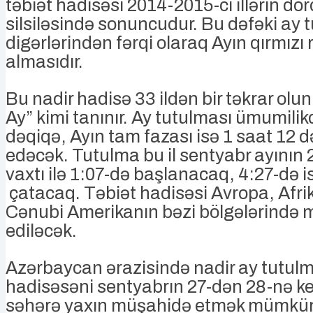
təbiət hadisəsi 2014-2015-ci illərin dö
silsiləsində sonuncudur. Bu dəfəki ay 
digərlərindən fərqi olaraq Ayın qırmızı
almasıdır.
Bu nadir hadisə 33 ildən bir təkrar olun
Ay” kimi tanınır. Ay tutulması ümumilik
dəqiqə, Ayın tam fazası isə 1 saat 12
edəcək. Tutulma bu il sentyabr ayının 
vaxtı ilə 1:07-də başlanacaq, 4:27-də 
çatacaq. Təbiət hadisəsi Avropa, Afrik
Cənubi Amerikanın bəzi bölgələrində
ediləcək.
Azərbaycan ərazisində nadir ay tutul
hadisəsəni sentyabrın 27-dən 28-nə k
səhərə yaxın müşahidə etmək mümkün