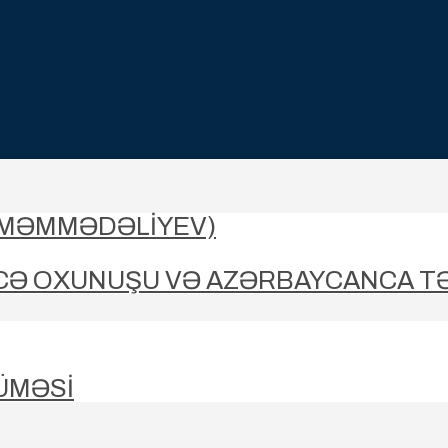
-MƏMMƏDƏLIYEV)
CƏ OXUNUŞU VƏ AZƏRBAYCANCA T
ÜMƏSİ