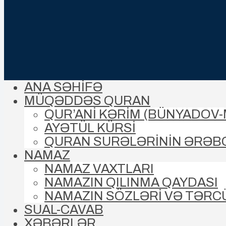
ANA SƏHİFƏ
MÜQƏDDƏS QURAN
QUR’ANİ KƏRİM (BÜNYADOV
AYƏTÜL KÜRSİ
QURAN SURƏLƏRİNİN ƏRƏB
NAMAZ
NAMAZ VAXTLARI
NAMAZIN QILINMA QAYDASI
NAMAZIN SÖZLƏRİ VƏ TƏRC
SUAL-CAVAB
XƏBƏRLƏR