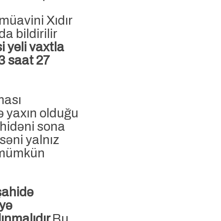
müavini Xıdır
 bildirilir
 yeli vaxtla
3 saat 27
ması
ə yaxın olduğu
hidəni sona
əni yalnız
k mümkün
şahidə
yə
ınmalıdır.
Bu