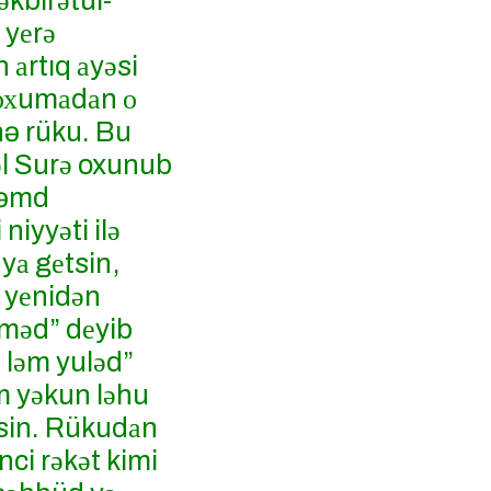
әkbirәtül-
 yеrә
 аrtıq аyәsi
 охumаdаn о
nə rüku. Bu
әl Surә oxunub
 Həmd
iyyәti ilә
yа gеtsin,
b yеnidәn
әmәd” dеyib
ә lәm yulәd”
әm yәkun lәhu
tsin. Rükudаn
inci rәkәt kimi