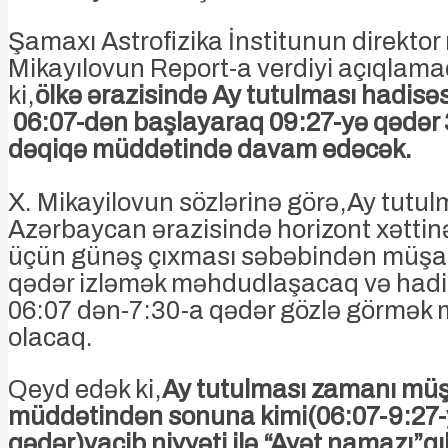
Şamaxı Astrofizika İnstitunun direktor 
Mikayılovun Report-a verdiyi açıqlamada
ki,
ölkə ərazisində Ay tutulması hadisəsi
06:07-dən başlayaraq 09:27-yə qədər 
dəqiqə müddətində davam edəcək.
X. Mikayilovun sözlərinə görə,Ay tutul
Azərbaycan ərazisində horizont xəttin
üçün günəş çıxması səbəbindən müşa
qədər izləmək məhdudlaşacaq və hadis
06:07 dən-7:30-a qədər gözlə görmə
olacaq.
Qeyd edək ki,
Ay tutulması zamanı mü
müddətindən sonuna kimi(06:07-9:27-
qədər)vacib niyyəti ilə “Ayət namazı”qıl