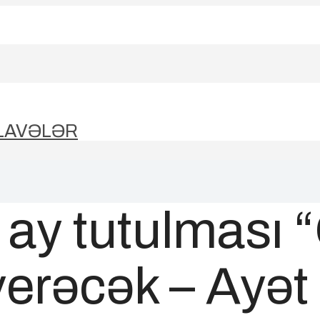
LAVƏLƏR
 ay tutulması 
verəcək – Ayə