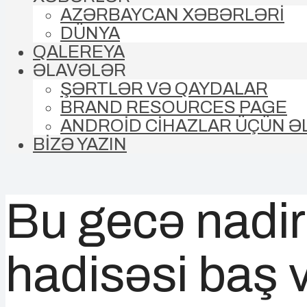
AZƏRBAYCAN XƏBƏRLƏRİ
DÜNYA
QALEREYA
ƏLAVƏLƏR
ŞƏRTLƏR VƏ QAYDALAR
BRAND RESOURCES PAGE
ANDROİD CİHAZLAR ÜÇÜN Ə
BİZƏ YAZIN
Bu gecə nadir
hadisəsi baş 