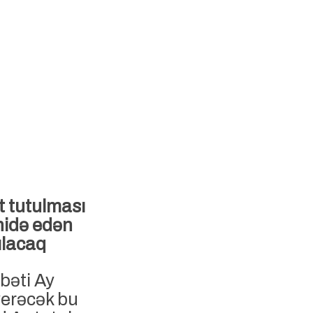
t tutulması
hidə edən
ılacaq
vbəti Ay
verəcək bu