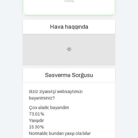
Sıfırla
Hava haqqında
Səsvermə Sorğusu
Əziz ziyarətçi websaytımızı
bəyənirsiniz?
Çox əladır, bəyəndim
73.01%
Yaxşıdır
15.30%
Normaldır, bundan yaxşı ola bilər