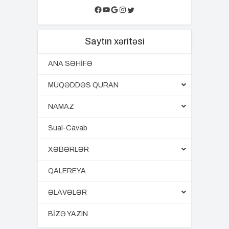
Facebook
YouTube
Google
Instagram
Twitter
Saytın xəritəsi
ANA SƏHİFƏ
MÜQƏDDƏS QURAN
NAMAZ
Sual-Cavab
XƏBƏRLƏR
QALEREYA
ƏLAVƏLƏR
BİZƏ YAZIN