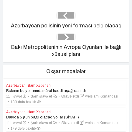
Azərbaycan polisinin yeni forması belə olacaq
Bakı Metropoliteninin Avropa Oyunları ilə bağlı
xüsusi planı
Oxşar məqalələr
Azərbaycan İslam Xəbərləri
Bakının bu yollarında sürət həddi aşağı salındı
11 il əvvəl
Şərh əlavə et
Əlavə etdi
weIslam Komandası
139 dəfə baxılıb
Azərbaycan İslam Xəbərləri
Bakıda 5 gün bağlı olacaq yollar (SİYAHI)
11 il əvvəl
Şərh əlavə et
Əlavə etdi
weIslam Komandası
179 dəfə baxılıb