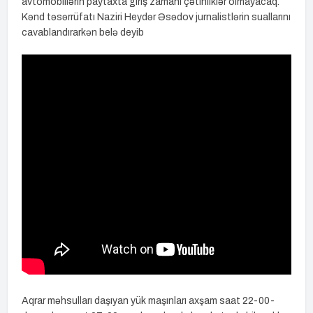
avtomobillərin paytaxta giriş zamanı çətinliklər olmayacaq.
Kənd təsərrüfatı Naziri Heydər Əsədov jurnalistlərin suallarını
cavablandırarkən belə deyib
Aqrar məhsulları daşıyan yük maşınları axşam saat 22-00-