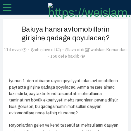
Bakıya hansı avtomobillərin
girişinə qadağa qoyulacaq?
11 il əvvəl
Şərh əlavə et
Əlavə etdi
weIslam Komandası
150 dəfə baxılıb
İyunun 1-dən etibarən rayon qeydiyyatı olan avtomobillərin
paytaxta girişinə qadağa qoyulacaq. Amma nəzərə almaq
lazımdır ki, paytaxtın kənd təsərrüfatı məhsullarına
təminatının böyük əksəriyyəti məhz rayonların payına düşür.
Bəs görəsən, bu qadağa həmin məhsulları daşıyan
avtomobillərə necə tətbiq olunacaq?
Rayonlardan gələn və kənd təsərrüfatı məhsullarını daşıyan