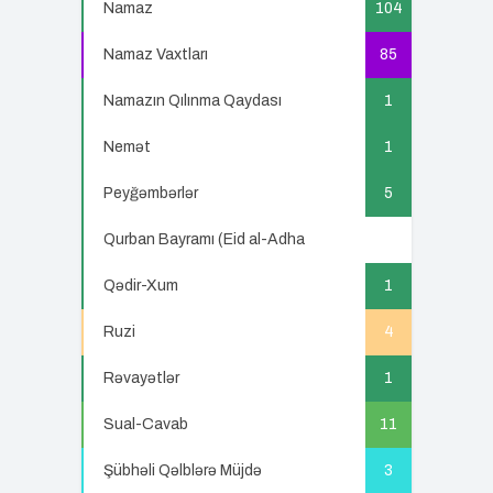
Namaz
104
Namaz Vaxtları
85
Namazın Qılınma Qaydası
1
Nemət
1
Peyğəmbərlər
5
Qurban Bayramı (Eid al-Adha
5
Qədir-Xum
1
Ruzi
4
Rəvayətlər
1
Sual-Cavab
11
Şübhəli Qəlblərə Müjdə
3