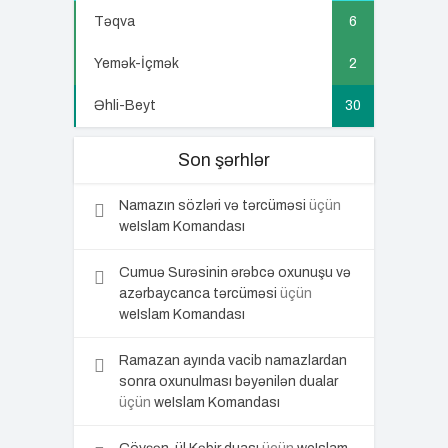
Təqva
6
Yemək-İçmək
2
Əhli-Beyt
30
Son şərhlər
Namazın sözləri və tərcüməsi
üçün
weIslam Komandası
Cumuə Surəsinin ərəbcə oxunuşu və
azərbaycanca tərcüməsi
üçün
weIslam Komandası
Ramazan ayında vacib namazlardan
sonra oxunulması bəyənilən dualar
üçün
weIslam Komandası