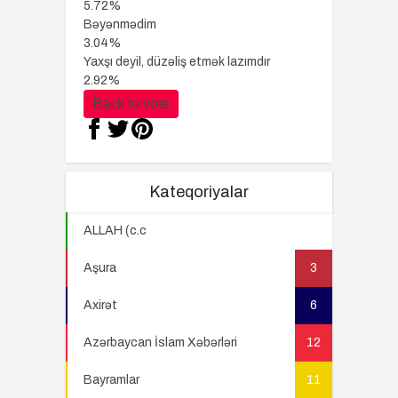
5.72%
Bəyənmədim
3.04%
Yaxşı deyil, düzəliş etmək lazımdır
2.92%
Back to vote
Kateqoriyalar
ALLAH (c.c
22
Aşura
3
Axirət
6
Azərbaycan İslam Xəbərləri
12
Bayramlar
11