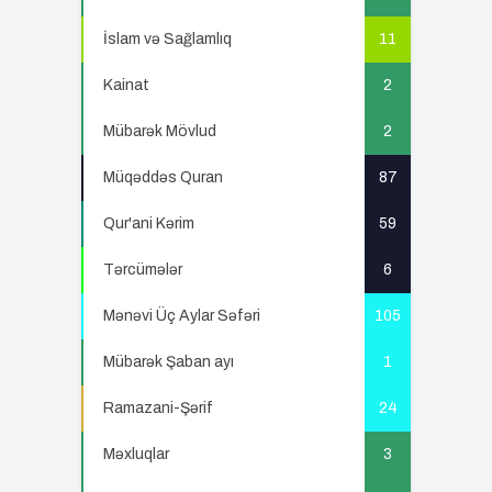
İslam və Sağlamlıq
11
Kainat
2
Mübarək Mövlud
2
Müqəddəs Quran
87
Qur'ani Kərim
59
Tərcümələr
6
Mənəvi Üç Aylar Səfəri
105
Mübarək Şaban ayı
1
Ramazani-Şərif
24
Məxluqlar
3