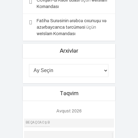
Cövşən-ül Kəbir duası
üçün
weIslam
Komandası
Fatihə Surəsinin ərəbcə oxunuşu və
azərbaycanca tərcüməsi
üçün
weIslam Komandası
Arxivlər
Təqvim
Avqust 2026
BE
ÇA
Ç
CA
C
Ş
B