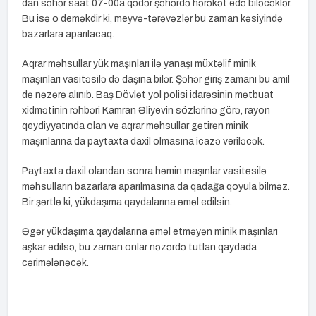
dan səhər saat 07-00a qədər şəhərdə hərəkət edə biləcəklər.
Bu isə o deməkdir ki, meyvə-tərəvəzlər bu zaman kəsiyində
bazarlara aparılacaq.
Aqrar məhsullar yük maşınları ilə yanaşı müxtəlif minik
maşınları vasitəsilə də daşına bilər. Şəhər giriş zamanı bu amil
də nəzərə alınıb. Baş Dövlət yol polisi idarəsinin mətbuat
xidmətinin rəhbəri Kamran Əliyevin sözlərinə görə, rayon
qeydiyyatında olan və aqrar məhsullar gətirən minik
maşınlarına da paytaxta daxil olmasına icazə veriləcək.
Paytaxta daxil olandan sonra həmin maşınlar vasitəsilə
məhsulların bazarlara aparılmasına da qadağa qoyula bilməz.
Bir şərtlə ki, yükdaşıma qaydalarına əməl edilsin.
Əgər yükdaşıma qaydalarına əməl etməyən minik maşınları
aşkar edilsə, bu zaman onlar nəzərdə tutlan qaydada
cərimələnəcək.