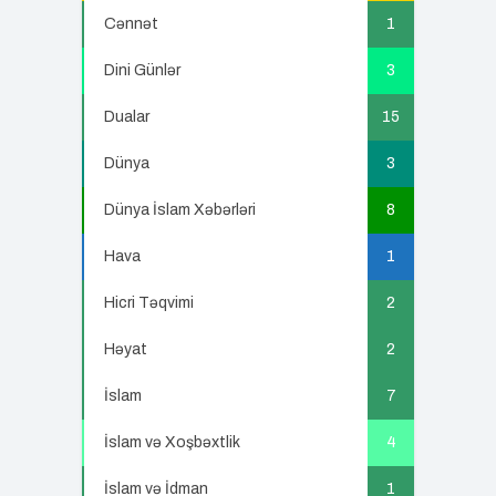
Cənnət
1
Dini Günlər
3
Dualar
15
Dünya
3
Dünya İslam Xəbərləri
8
Hava
1
Hicri Təqvimi
2
Həyat
2
İslam
7
İslam və Xoşbəxtlik
4
İslam və İdman
1