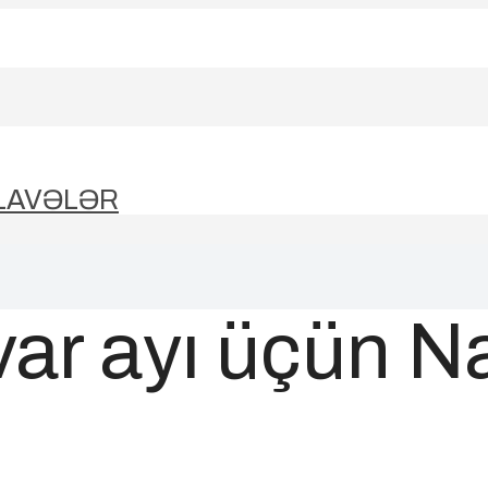
LAVƏLƏR
var ayı üçün N