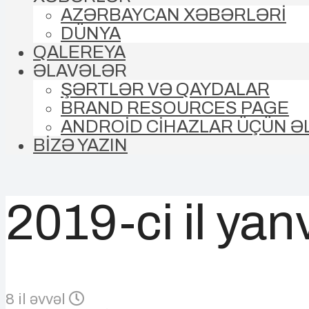
AZƏRBAYCAN XƏBƏRLƏRİ
DÜNYA
QALEREYA
ƏLAVƏLƏR
ŞƏRTLƏR VƏ QAYDALAR
BRAND RESOURCES PAGE
ANDROİD CİHAZLAR ÜÇÜN Ə
BİZƏ YAZIN
2019-ci il yan
8 il əvvəl