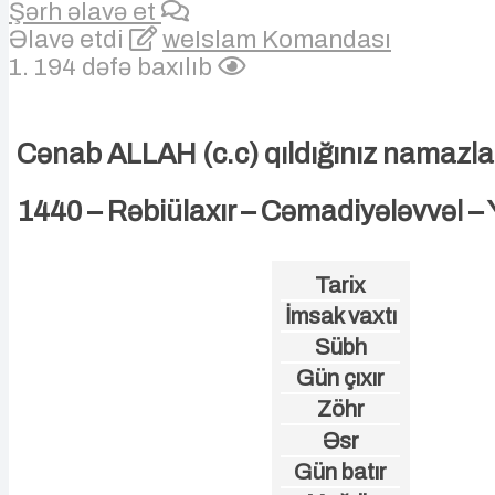
Şərh əlavə et
Əlavə etdi
weIslam Komandası
1. 194 dəfə baxılıb
Cənab ALLAH (c.c) qıldığınız namazlar
1440 – Rəbiülaxır – Cəmadiyələvvəl –
Tarix
İmsak vaxtı
Sübh
Gün çıxır
Zöhr
Əsr
Gün batır