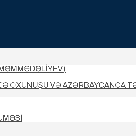
-MƏMMƏDƏLIYEV)
CƏ OXUNUŞU VƏ AZƏRBAYCANCA T
ÜMƏSİ