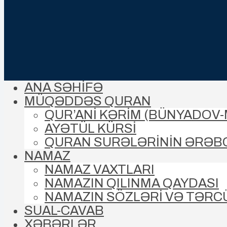
ANA SƏHİFƏ
MÜQƏDDƏS QURAN
QUR’ANİ KƏRİM (BÜNYADOV
AYƏTÜL KÜRSİ
QURAN SURƏLƏRİNİN ƏRƏB
NAMAZ
NAMAZ VAXTLARI
NAMAZIN QILINMA QAYDASI
NAMAZIN SÖZLƏRİ VƏ TƏRC
SUAL-CAVAB
XƏBƏRLƏR