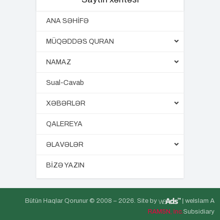
ANA SƏHİFƏ
MÜQƏDDƏS QURAN
NAMAZ
Sual-Cavab
XƏBƏRLƏR
QALEREYA
ƏLAVƏLƏR
BİZƏ YAZIN
Bütün Haqlar Qorunur © 2008 –
2026. Site by
| weIslam A
RAM5N, Inc.
Subsidiary