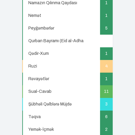
Namazın Qılınma Qaydası
1
Nemət
1
Peyğəmbərlər
5
Qurban Bayramı (Eid al-Adha
5
Qədir-Xum
1
Ruzi
4
Rəvayətlər
1
Sual-Cavab
11
Şübhəli Qəlblərə Müjdə
3
Təqva
6
Yemək-İçmək
2