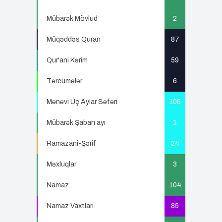
Mübarək Mövlud
2
Müqəddəs Quran
87
Qur'ani Kərim
59
Tərcümələr
6
Mənəvi Üç Aylar Səfəri
105
Mübarək Şaban ayı
1
Ramazani-Şərif
24
Məxluqlar
3
Namaz
104
Namaz Vaxtları
85