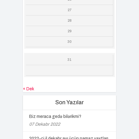
27
28
29
30
31
« Dek
Son Yazılar
Biz meraca gedə bilərikmi?
07 Dekabr 2022
2022-ci il dekabr ayı üçün namaz vaxtları