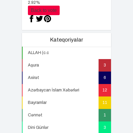
2.92%
Back to vote
Kateqoriyalar
ALLAH (c.c
22
Aşura
3
Axirət
6
Azərbaycan İslam Xəbərləri
12
Bayramlar
11
Cənnət
1
Dini Günlər
3