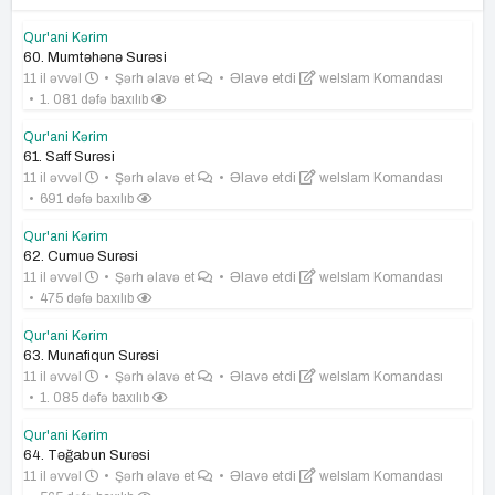
Qur'ani Kərim
60. Mumtəhənə Surəsi
11 il əvvəl
Şərh əlavə et
Əlavə etdi
weIslam Komandası
1. 081 dəfə baxılıb
Qur'ani Kərim
61. Saff Surəsi
11 il əvvəl
Şərh əlavə et
Əlavə etdi
weIslam Komandası
691 dəfə baxılıb
Qur'ani Kərim
62. Cumuə Surəsi
11 il əvvəl
Şərh əlavə et
Əlavə etdi
weIslam Komandası
475 dəfə baxılıb
Qur'ani Kərim
63. Munafiqun Surəsi
11 il əvvəl
Şərh əlavə et
Əlavə etdi
weIslam Komandası
1. 085 dəfə baxılıb
Qur'ani Kərim
64. Təğabun Surəsi
11 il əvvəl
Şərh əlavə et
Əlavə etdi
weIslam Komandası