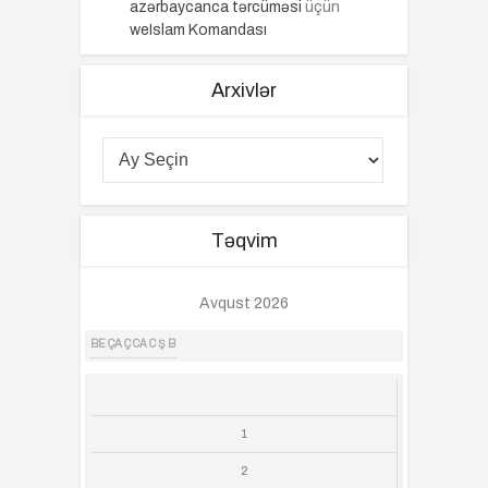
azərbaycanca tərcüməsi
üçün
weIslam Komandası
Arxivlər
Təqvim
Avqust 2026
BE
ÇA
Ç
CA
C
Ş
B
1
2