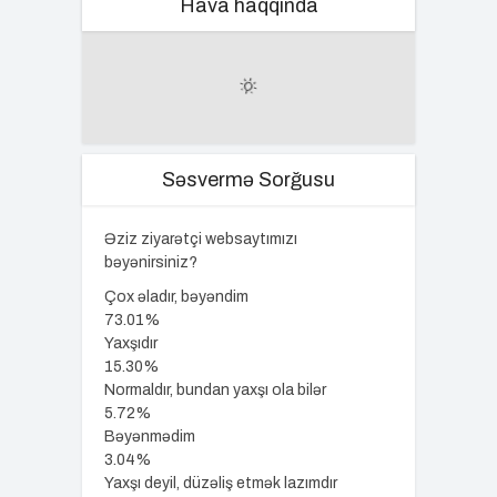
Hava haqqında
Səsvermə Sorğusu
Əziz ziyarətçi websaytımızı
bəyənirsiniz?
Çox əladır, bəyəndim
73.01%
Yaxşıdır
15.30%
Normaldır, bundan yaxşı ola bilər
5.72%
Bəyənmədim
3.04%
Yaxşı deyil, düzəliş etmək lazımdır