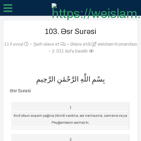
103. Əsr Surəsi
11 il əvvəl
Şərh əlavə et
Əlavə etdi
weIslam Komandası
2. 031 dəfə baxılıb
بِسْمِ اللَّهِ الرَّحْمَٰنِ الرَّحِيمِ
Əsr Surəsi
1
And olsun axşam çağına (ikindi vaxtına, əsr namazına, zamana və ya
Peyğəmbərin əsrinə) ki,
2