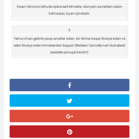
İnsan (ömrünü bihudə işlərə sərf etməklə, dünyanı axirətdən üstün
tutmaqla) ziyan içindədir.
3
Yalnız iman gətirib yaxşı əməllər edən, bir-birinə haqqı tövsiyə edən və
səbri tövsiyə edən kimsələrdən başqa! (Belələri Cənnətə nail olub əbədi
səadətə qovuşanlardır!)