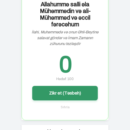
Allahummə salli əla
Mühəmmədin və ali-
Mühəmməd və əccil
fərəcəhum
İlahi, Muhəmmədə və onun Əhli-Beytinə
salavat göndər və İmam Zamanın
zühurunu tezləşdir
0
Hədəf: 100
Zikr et (Təsbeh)
Sıfırla