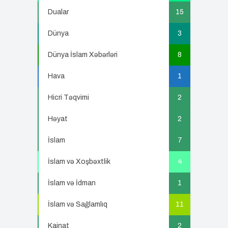
Dualar
15
Dünya
3
Dünya İslam Xəbərləri
8
Hava
1
Hicri Təqvimi
2
Həyat
2
İslam
7
İslam və Xoşbəxtlik
4
İslam və İdman
1
İslam və Sağlamlıq
11
Kainat
2