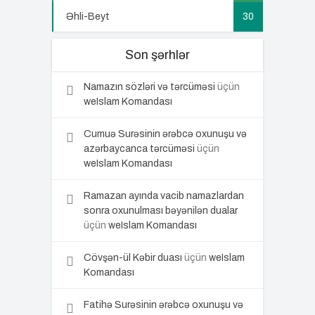
Əhli-Beyt
30
Son şərhlər
Namazın sözləri və tərcüməsi
üçün
weIslam Komandası
Cumuə Surəsinin ərəbcə oxunuşu və
azərbaycanca tərcüməsi
üçün
weIslam Komandası
Ramazan ayında vacib namazlardan
sonra oxunulması bəyənilən dualar
üçün
weIslam Komandası
Cövşən-ül Kəbir duası
üçün
weIslam
Komandası
Fatihə Surəsinin ərəbcə oxunuşu və