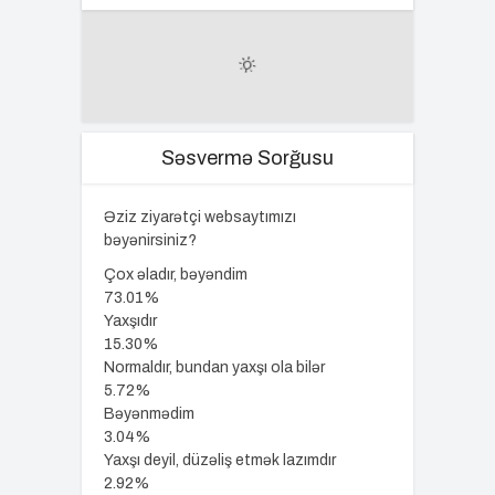
Səsvermə Sorğusu
Əziz ziyarətçi websaytımızı
bəyənirsiniz?
Çox əladır, bəyəndim
73.01%
Yaxşıdır
15.30%
Normaldır, bundan yaxşı ola bilər
5.72%
Bəyənmədim
3.04%
Yaxşı deyil, düzəliş etmək lazımdır
2.92%