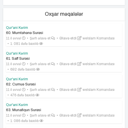
Oxşar məqalələr
Qur'ani Kərim
60. Mumtəhənə Surəsi
11 il əvvəl
Şərh əlavə et
Əlavə etdi
weIslam Komandası
1. 081 dəfə baxılıb
Qur'ani Kərim
61. Saff Surəsi
11 il əvvəl
Şərh əlavə et
Əlavə etdi
weIslam Komandası
692 dəfə baxılıb
Qur'ani Kərim
62. Cumuə Surəsi
11 il əvvəl
Şərh əlavə et
Əlavə etdi
weIslam Komandası
476 dəfə baxılıb
Qur'ani Kərim
63. Munafiqun Surəsi
11 il əvvəl
Şərh əlavə et
Əlavə etdi
weIslam Komandası
1. 086 dəfə baxılıb