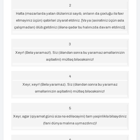
2
Hətta (məzarlarda yatan ölülərinizi sayıb, onların da çoxluğu ilə fəxr
etməyiniz üçün) qəbirləri ziyarət etdiniz. [Və ya (axirətiniz üçün əsla
çalışmadan) ölüb getdiniz (ölənə qədər bu halınızda davam etdiniz)].
3
Xeyr! (Belə yaramaz!). Siz (öləndən sonra bu yaramaz əməllərinizin
aqibətini) mütləq biləcəksiniz!
4
Xeyr, xeyr! (Belə yaramaz). Siz (öləndən sonra bu yaramaz
əməllərinizin aqibətini) mütləq biləcəksiniz!
5
Xeyr, əgər (qiyamət günü sizə nə ediləcəyini) tam yəqinliklə bilsəydiniz
(fani dünya malına uymazdınız)!
6