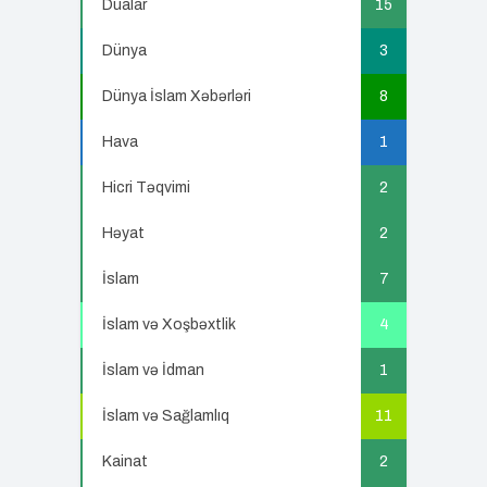
Dualar
15
Dünya
3
Dünya İslam Xəbərləri
8
Hava
1
Hicri Təqvimi
2
Həyat
2
İslam
7
İslam və Xoşbəxtlik
4
İslam və İdman
1
İslam və Sağlamlıq
11
Kainat
2