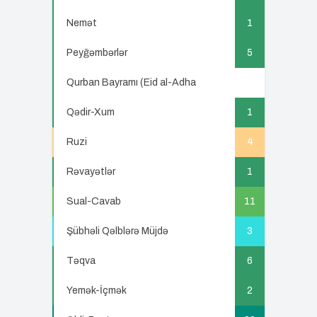
Nemət
1
Peyğəmbərlər
5
Qurban Bayramı (Eid al-Adha
5
Qədir-Xum
1
Ruzi
4
Rəvayətlər
1
Sual-Cavab
11
Şübhəli Qəlblərə Müjdə
3
Təqva
6
Yemək-İçmək
2