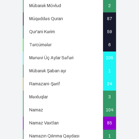
Mübarək Mövlud
2
Müqəddəs Quran
87
Qur'ani Kərim
59
Tərcümələr
6
Mənəvi Üç Aylar Səfəri
105
Mübarək Şaban ayı
1
Ramazani-Şərif
24
Məxluqlar
3
Namaz
104
Namaz Vaxtları
85
Namazın Qılınma Qaydası
1