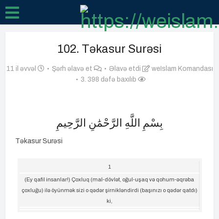
102. Təkasur Surəsi
11 il əvvəl
Şərh əlavə et
Əlavə etdi
weIslam Komandası
3. 398 dəfə baxılıb
بِسْمِ اللَّهِ الرَّحْمَٰنِ الرَّحِيمِ
Təkasur Surəsi
1
(Ey qafil insanlar!) Çoxluq (mal-dövlət, oğul-uşaq və qohum-əqrəba
çoxluğu) ilə öyünmək sizi o qədər şirnikləndirdi (başınızı o qədər qatdı)
ki,