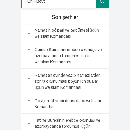
Əhli-Beyt
30
Son şərhlər
Namazın sözləri və tərcüməsi
üçün
weIslam Komandası
Cumuə Surəsinin ərəbcə oxunuşu və
azərbaycanca tərcüməsi
üçün
weIslam Komandası
Ramazan ayında vacib namazlardan
sonra oxunulması bəyənilən dualar
üçün
weIslam Komandası
Cövşən-ül Kəbir duası
üçün
weIslam
Komandası
Fatihə Surəsinin ərəbcə oxunuşu və
azərbaycanca tərcüməsi
üçün