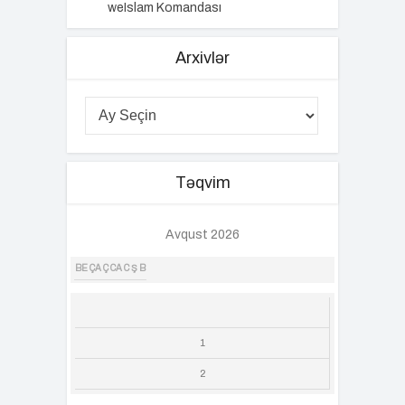
weIslam Komandası
Arxivlər
Təqvim
Avqust 2026
BE
ÇA
Ç
CA
C
Ş
B
1
2