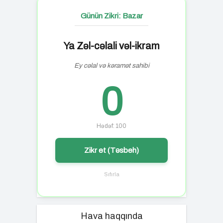
Günün Zikri: Bazar
Ya Zəl-cəlali vəl-ikram
Ey cəlal və kəramət sahibi
0
Hədəf: 100
Zikr et (Təsbeh)
Sıfırla
Hava haqqında