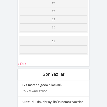
27
28
29
30
31
« Dek
Son Yazılar
Biz meraca gedə bilərikmi?
07 Dekabr 2022
2022-ci il dekabr ayı üçün namaz vaxtları