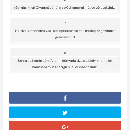
(Ey müşriklər! Qiyamət günü) siz o Cəhənnəmi mütləq görəcəksiniz!
7
Bəli, siz (Cəhənnəmə vasil olduqdan sonra) onu mütləq öz gözünüzlə
görəcəksiniz!
8
Sonra da həmin gün (Allahın dünyada sizə əta etdiyi) nemətlər
barəsində mütləq sorğu-sual olunacaqsınız!