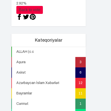
2.92%
Back to vote
Kateqoriyalar
ALLAH (c.c
22
Aşura
3
Axirət
6
Azərbaycan İslam Xəbərləri
12
Bayramlar
11
Cənnət
1