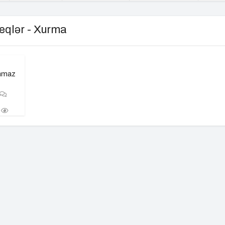
eqlər - Xurma
unmaz
b