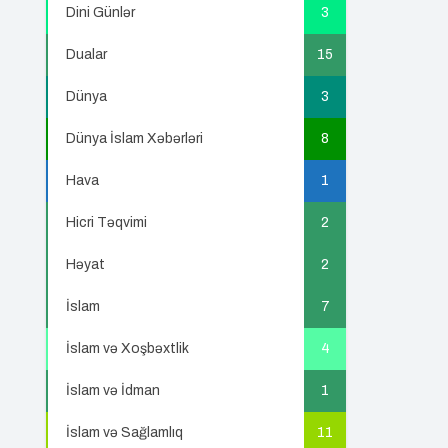
Dini Günlər
3
Dualar
15
Dünya
3
Dünya İslam Xəbərləri
8
Hava
1
Hicri Təqvimi
2
Həyat
2
İslam
7
İslam və Xoşbəxtlik
4
İslam və İdman
1
İslam və Sağlamlıq
11