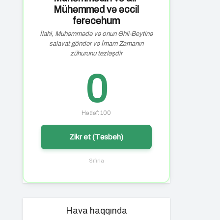
Mühəmməd və əccil
fərəcəhum
İlahi, Muhəmmədə və onun Əhli-Beytinə
salavat göndər və İmam Zamanın
zühurunu tezləşdir
0
Hədəf: 100
Zikr et (Təsbeh)
Sıfırla
Hava haqqında