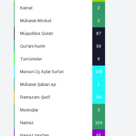
Kainat
2
Mübarək Mövlud
2
Müqəddəs Quran
87
Qur'ani Kərim
59
Tərcümələr
6
Mənəvi Üç Aylar Səfəri
105
Mübarək Şaban ayı
1
Ramazani-Şərif
24
Məxluqlar
3
Namaz
104
Namaz Vaxtları
85