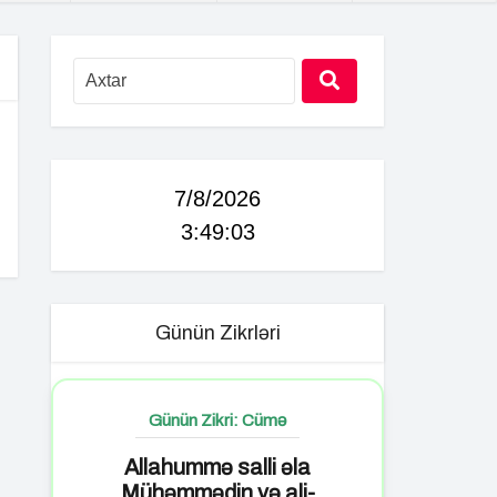
7/8/2026
3:49:04
Günün Zikrləri
Günün Zikri: Cümə
Allahummə salli əla
Mühəmmədin və ali-