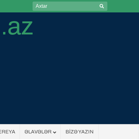
EREYA
ƏLAVƏLƏR
BİZƏ YAZIN