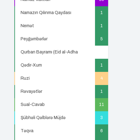
Namazın Qılınma Qaydası
1
Nemət
1
Peyğəmbərlər
5
Qurban Bayramı (Eid al-Adha
5
Qədir-Xum
1
Ruzi
4
Rəvayətlər
1
Sual-Cavab
11
Şübhəli Qəlblərə Müjdə
3
Təqva
6