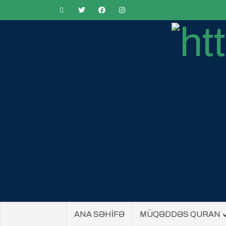
ANA SƏHİFƏ
MÜQƏDDƏS QURAN