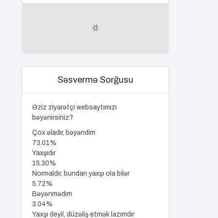
Səsvermə Sorğusu
Əziz ziyarətçi websaytımızı
bəyənirsiniz?
Çox əladır, bəyəndim
73.01%
Yaxşıdır
15.30%
Normaldır, bundan yaxşı ola bilər
5.72%
Bəyənmədim
3.04%
Yaxşı deyil, düzəliş etmək lazımdır