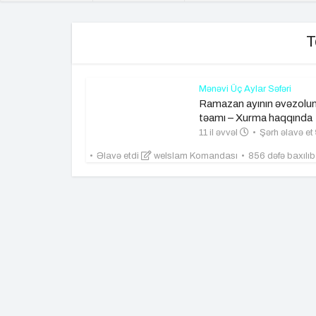
T
Mənəvi Üç Aylar Səfəri
Ramazan ayının əvəzol
təamı – Xurma haqqında
11 il əvvəl
Şərh əlavə et
Əlavə etdi
weIslam Komandası
856 dəfə baxılı