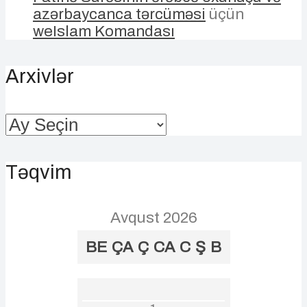
azərbaycanca tərcüməsi
üçün
weIslam Komandası
Arxivlər
Arxivlər
Təqvim
Avqust 2026
BE
ÇA
Ç
CA
C
Ş
B