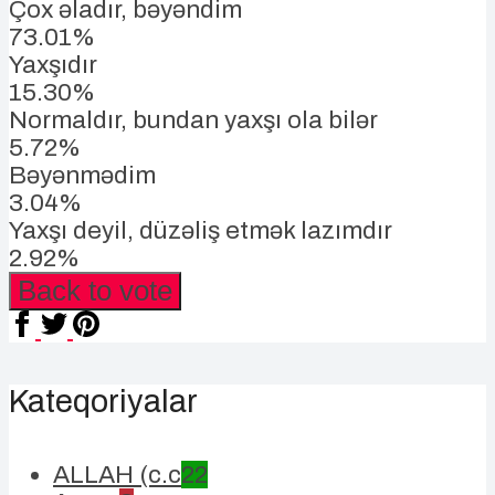
Çox əladır, bəyəndim
73.01%
Yaxşıdır
15.30%
Normaldır, bundan yaxşı ola bilər
5.72%
Bəyənmədim
3.04%
Yaxşı deyil, düzəliş etmək lazımdır
2.92%
Back to vote
Kateqoriyalar
ALLAH (c.c
22