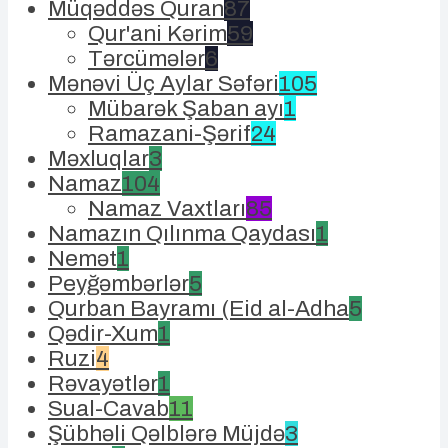
Müqəddəs Quran
87
Qur'ani Kərim
59
Tərcümələr
6
Mənəvi Üç Aylar Səfəri
105
Mübarək Şaban ayı
1
Ramazani-Şərif
24
Məxluqlar
3
Namaz
104
Namaz Vaxtları
85
Namazın Qılınma Qaydası
1
Nemət
1
Peyğəmbərlər
5
Qurban Bayramı (Eid al-Adha
5
Qədir-Xum
1
Ruzi
4
Rəvayətlər
1
Sual-Cavab
11
Şübhəli Qəlblərə Müjdə
3