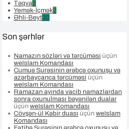
Təqva
6
Yemək-İçmək
2
Əhli-Beyt
30
Son şərhlər
Namazın sözləri və tərcüməsi
üçün
weIslam Komandası
Cumuə Surəsinin ərəbcə oxunuşu və
azərbaycanca tərcüməsi
üçün
weIslam Komandası
Ramazan ayında vacib namazlardan
sonra oxunulması bəyənilən dualar
üçün
weIslam Komandası
Cövşən-ül Kəbir duası
üçün
weIslam
Komandası
Fatihə Surəsinin ərəbcə oxunuşu və