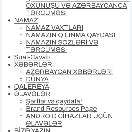
OXUNUŞU VƏ AZƏRBAYCANCA
TƏRCÜMƏSİ
NAMAZ
NAMAZ VAXTLARI
NAMAZIN QILINMA QAYDASI
NAMAZIN SÖZLƏRİ VƏ
TƏRCÜMƏSİ
Sual-Cavab
XƏBƏRLƏR
AZƏRBAYCAN XƏBƏRLƏRİ
DÜNYA
QALEREYA
ƏLAVƏLƏR
Şərtlər və qaydalar
Brand Resources Page
ANDROİD CİHAZLAR ÜÇÜN
ƏLAVƏLƏR
BİZƏ YAZIN