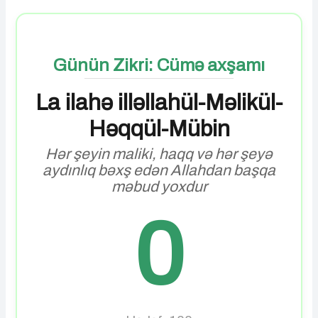
Günün Zikri: Cümə axşamı
La ilahə illəllahül-Məlikül-
Həqqül-Mübin
Hər şeyin maliki, haqq və hər şeyə
aydınlıq bəxş edən Allahdan başqa
məbud yoxdur
0