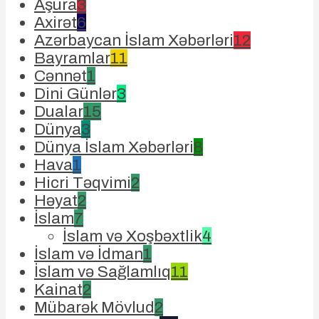
Aşura
3
Axirət
6
Azərbaycan İslam Xəbərləri
12
Bayramlar
11
Cənnət
1
Dini Günlər
3
Dualar
15
Dünya
3
Dünya İslam Xəbərləri
8
Hava
1
Hicri Təqvimi
2
Həyat
2
İslam
7
İslam və Xoşbəxtlik
4
İslam və İdman
1
İslam və Sağlamlıq
11
Kainat
2
Mübarək Mövlud
2