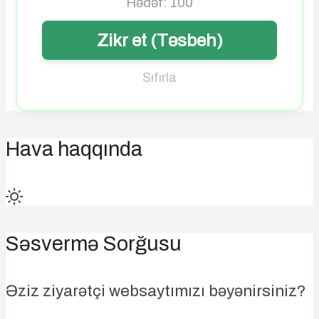
Hədəf: 100
Zikr et (Təsbeh)
Sıfırla
Hava haqqında
Səsvermə Sorğusu
Əziz ziyarətçi websaytımızı bəyənirsiniz?