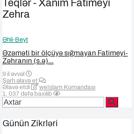
Teqlər - Xanim Fatimeyi
Zehra
Əhli-Beyt
Əzəməti bir ölçüyə sığmayan Fatimeyi-
Zəhranın (s.ə)...
9 il əvvəl
Şərh əlavə et
Əlavə etdi
weIslam Komandası
1. 037 dəfə baxılıb
Günün Zikrləri