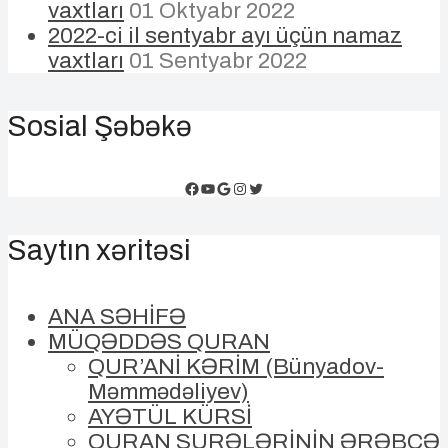
vaxtları
01 Oktyabr 2022
2022-ci il sentyabr ayı üçün namaz
vaxtları
01 Sentyabr 2022
Sosial Şəbəkə
Facebook
YouTube
Google
Instagram
Twitter
Saytın xəritəsi
ANA SƏHİFƏ
MÜQƏDDƏS QURAN
QUR’ANİ KƏRİM (Bünyadov-
Məmmədəliyev)
AYƏTÜL KÜRSİ
QURAN SURƏLƏRİNİN ƏRƏBCƏ