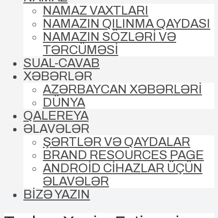
NAMAZ VAXTLARI
NAMAZIN QILINMA QAYDASI
NAMAZIN SÖZLƏRİ VƏ
TƏRCÜMƏSİ
SUAL-CAVAB
XƏBƏRLƏR
AZƏRBAYCAN XƏBƏRLƏRİ
DÜNYA
QALEREYA
ƏLAVƏLƏR
ŞƏRTLƏR VƏ QAYDALAR
BRAND RESOURCES PAGE
ANDROİD CİHAZLAR ÜÇÜN
ƏLAVƏLƏR
BİZƏ YAZIN