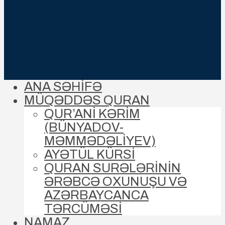
ANA SƏHİFƏ
MÜQƏDDƏS QURAN
QUR’ANİ KƏRİM
(BÜNYADOV-
MƏMMƏDƏLIYEV)
AYƏTÜL KÜRSİ
QURAN SURƏLƏRİNİN
ƏRƏBCƏ OXUNUŞU VƏ
AZƏRBAYCANCA
TƏRCÜMƏSİ
NAMAZ