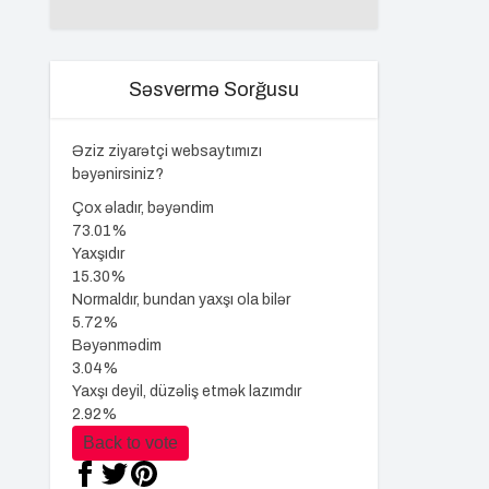
Səsvermə Sorğusu
Əziz ziyarətçi websaytımızı
bəyənirsiniz?
Çox əladır, bəyəndim
73.01%
Yaxşıdır
15.30%
Normaldır, bundan yaxşı ola bilər
5.72%
Bəyənmədim
3.04%
Yaxşı deyil, düzəliş etmək lazımdır
2.92%
Back to vote