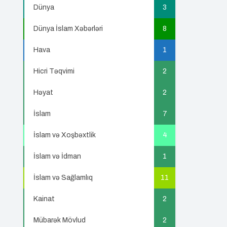
Dünya
3
Dünya İslam Xəbərləri
8
Hava
1
Hicri Təqvimi
2
Həyat
2
İslam
7
İslam və Xoşbəxtlik
4
İslam və İdman
1
İslam və Sağlamlıq
11
Kainat
2
Mübarək Mövlud
2