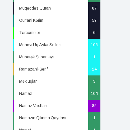
Müqəddəs Quran
87
Qur'ani Kərim
59
Tərcümələr
6
Mənəvi Üç Aylar Səfəri
105
Mübarək Şaban ayı
1
Ramazani-Şərif
24
Məxluqlar
3
Namaz
104
Namaz Vaxtları
85
Namazın Qılınma Qaydası
1