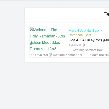
Te
Mənəvi Üç Aylar Səfəri
•
Ramazani-Şərif
Uca ALLAHın ayı xoş gəli
4 il əvvəl
Yazılmış şərhlərə bax
Əlavə etdi
weIslam Komandası
386 dəfə baxılı