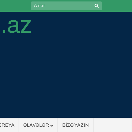
EREYA
ƏLAVƏLƏR
BİZƏ YAZIN