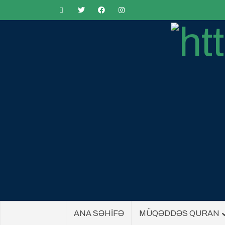
ANA SƏHİFƏ
MÜQƏDDƏS QURAN