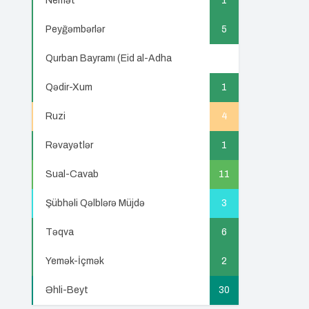
Nemət
1
Peyğəmbərlər
5
Qurban Bayramı (Eid al-Adha
5
Qədir-Xum
1
Ruzi
4
Rəvayətlər
1
Sual-Cavab
11
Şübhəli Qəlblərə Müjdə
3
Təqva
6
Yemək-İçmək
2
Əhli-Beyt
30