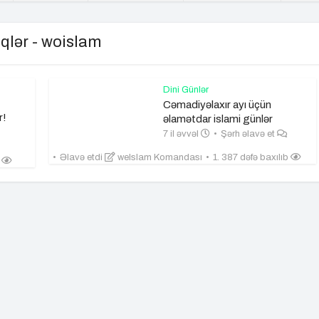
qlər - woislam
Dini Günlər
Cəmadiyəlaxır ayı üçün
r!
əlamətdar islami günlər
7 il əvvəl
Şərh əlavə et
Əlavə etdi
weIslam Komandası
1. 387 dəfə baxılıb
b