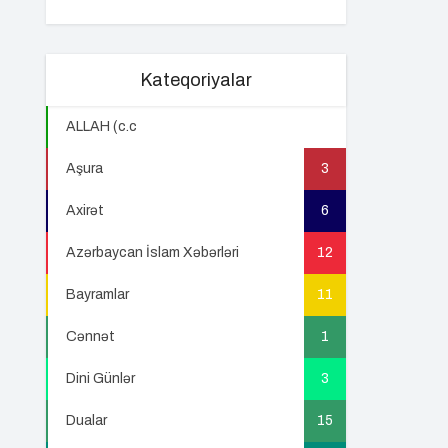
Kateqoriyalar
ALLAH (c.c
22
Aşura
3
Axirət
6
Azərbaycan İslam Xəbərləri
12
Bayramlar
11
Cənnət
1
Dini Günlər
3
Dualar
15