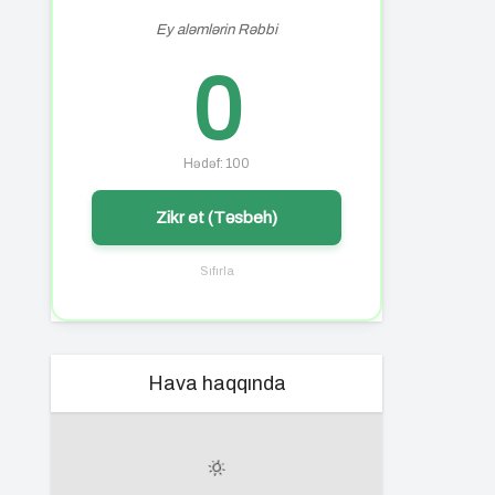
Ey aləmlərin Rəbbi
0
Hədəf: 100
Zikr et (Təsbeh)
Sıfırla
Hava haqqında