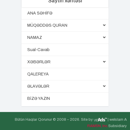
Saytın xəritəsi
ANA SƏHİFƏ
MÜQƏDDƏS QURAN
NAMAZ
Sual-Cavab
XƏBƏRLƏR
QALEREYA
ƏLAVƏLƏR
BİZƏ YAZIN
Bütün Haqlar Qorunur © 2008 –
2026. Site by
| weIslam A
RAM5N, Inc.
Subsidiary