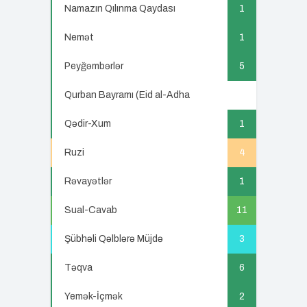
Namazın Qılınma Qaydası
1
Nemət
1
Peyğəmbərlər
5
Qurban Bayramı (Eid al-Adha
5
Qədir-Xum
1
Ruzi
4
Rəvayətlər
1
Sual-Cavab
11
Şübhəli Qəlblərə Müjdə
3
Təqva
6
Yemək-İçmək
2