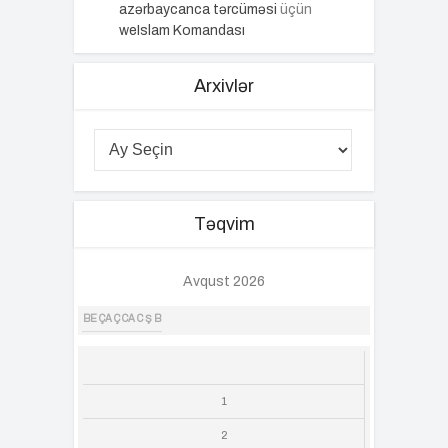
azərbaycanca tərcüməsi
üçün
weIslam Komandası
Arxivlər
Təqvim
Avqust 2026
BE
ÇA
Ç
CA
C
Ş
B
1
2