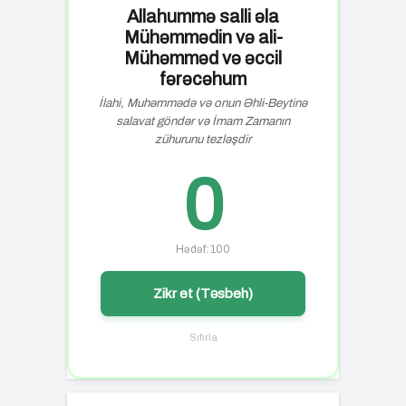
Allahummə salli əla
Mühəmmədin və ali-
Mühəmməd və əccil
fərəcəhum
İlahi, Muhəmmədə və onun Əhli-Beytinə
salavat göndər və İmam Zamanın
zühurunu tezləşdir
0
Hədəf: 100
Zikr et (Təsbeh)
Sıfırla