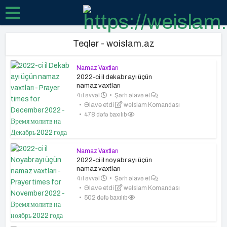
Teqlər - woislam.az
Namaz Vaxtları
2022-ci il dekabr ayı üçün
namaz vaxtları
4 il əvvəl
Şərh əlavə et
Əlavə etdi
weIslam Komandası
478 dəfə baxılıb
Namaz Vaxtları
2022-ci il noyabr ayı üçün
namaz vaxtları
4 il əvvəl
Şərh əlavə et
Əlavə etdi
weIslam Komandası
502 dəfə baxılıb