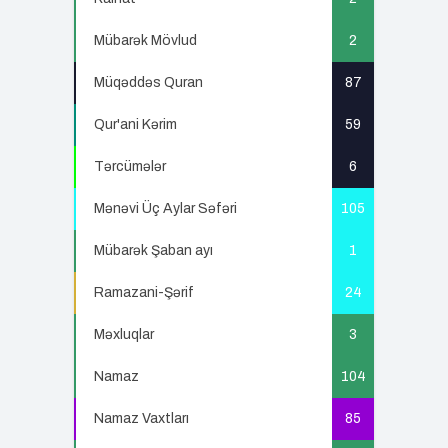
Mübarək Mövlud
2
Müqəddəs Quran
87
Qur'ani Kərim
59
Tərcümələr
6
Mənəvi Üç Aylar Səfəri
105
Mübarək Şaban ayı
1
Ramazani-Şərif
24
Məxluqlar
3
Namaz
104
Namaz Vaxtları
85