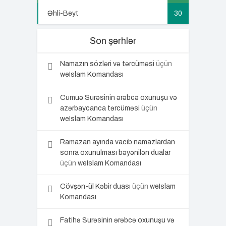
Əhli-Beyt
30
Son şərhlər
Namazın sözləri və tərcüməsi
üçün
weIslam Komandası
Cumuə Surəsinin ərəbcə oxunuşu və
azərbaycanca tərcüməsi
üçün
weIslam Komandası
Ramazan ayında vacib namazlardan
sonra oxunulması bəyənilən dualar
üçün
weIslam Komandası
Cövşən-ül Kəbir duası
üçün
weIslam
Komandası
Fatihə Surəsinin ərəbcə oxunuşu və