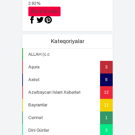
2.92%
Back to vote
Kateqoriyalar
ALLAH (c.c
22
Aşura
3
Axirət
6
Azərbaycan İslam Xəbərləri
12
Bayramlar
11
Cənnət
1
Dini Günlər
3