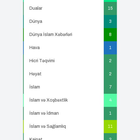
Dualar
15
Dünya
3
Dünya İslam Xəbərləri
8
Hava
1
Hicri Təqvimi
2
Həyat
2
İslam
7
İslam və Xoşbəxtlik
4
İslam və İdman
1
İslam və Sağlamlıq
11
Kainat
2