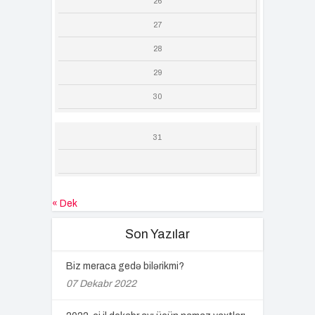
26
27
28
29
30
31
« Dek
Son Yazılar
Biz meraca gedə bilərikmi?
07 Dekabr 2022