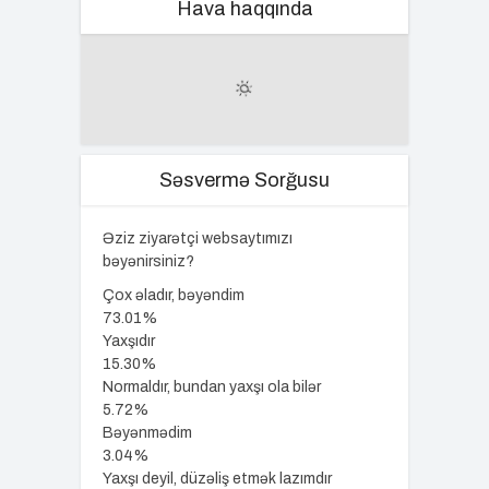
Hava haqqında
Səsvermə Sorğusu
Əziz ziyarətçi websaytımızı
bəyənirsiniz?
Çox əladır, bəyəndim
73.01%
Yaxşıdır
15.30%
Normaldır, bundan yaxşı ola bilər
5.72%
Bəyənmədim
3.04%
Yaxşı deyil, düzəliş etmək lazımdır