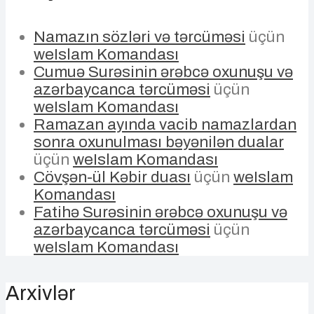
Namazın sözləri və tərcüməsi
üçün
weIslam Komandası
Cumuə Surəsinin ərəbcə oxunuşu və
azərbaycanca tərcüməsi
üçün
weIslam Komandası
Ramazan ayında vacib namazlardan
sonra oxunulması bəyənilən dualar
üçün
weIslam Komandası
Cövşən-ül Kəbir duası
üçün
weIslam
Komandası
Fatihə Surəsinin ərəbcə oxunuşu və
azərbaycanca tərcüməsi
üçün
weIslam Komandası
Arxivlər