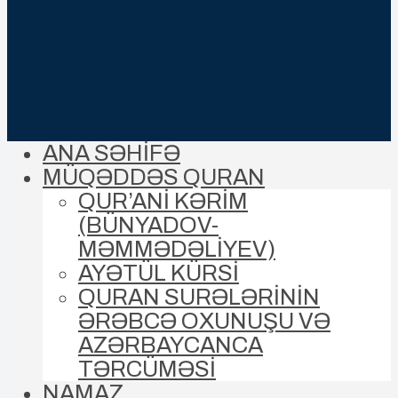
ANA SƏHİFƏ
MÜQƏDDƏS QURAN
QUR’ANİ KƏRİM
(BÜNYADOV-
MƏMMƏDƏLIYEV)
AYƏTÜL KÜRSİ
QURAN SURƏLƏRİNİN
ƏRƏBCƏ OXUNUŞU VƏ
AZƏRBAYCANCA
TƏRCÜMƏSİ
NAMAZ