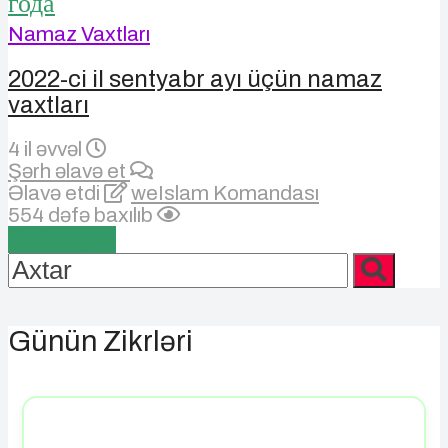
Namaz Vaxtları
2022-ci il sentyabr ayı üçün namaz
vaxtları
4 il əvvəl
Şərh əlavə et
Əlavə etdi
weIslam Komandası
554 dəfə baxılıb
Daha çox
Günün Zikrləri