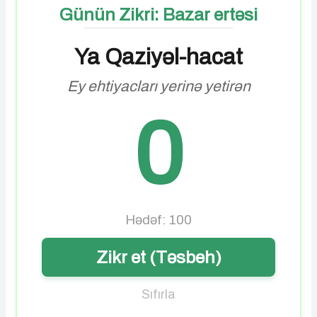
Günün Zikri: Bazar ertəsi
Ya Qaziyəl-hacat
Ey ehtiyacları yerinə yetirən
0
Hədəf: 100
Zikr et (Təsbeh)
Sıfırla