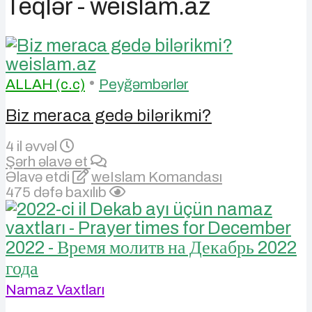
Teqlər - weislam.az
•
ALLAH (c.c)
Peyğəmbərlər
Biz meraca gedə bilərikmi?
4 il əvvəl
Şərh əlavə et
Əlavə etdi
weIslam Komandası
475 dəfə baxılıb
Namaz Vaxtları