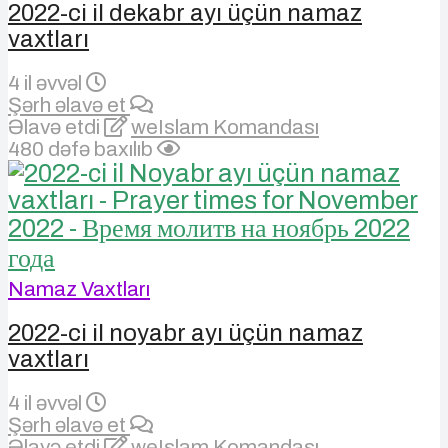
2022-ci il dekabr ayı üçün namaz
vaxtları
4 il əvvəl
Şərh əlavə et
Əlavə etdi
weIslam Komandası
480 dəfə baxılıb
Namaz Vaxtları
2022-ci il noyabr ayı üçün namaz
vaxtları
4 il əvvəl
Şərh əlavə et
Əlavə etdi
weIslam Komandası