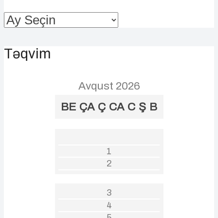
Arxivlər
Təqvim
Avqust 2026
BE
ÇA
Ç
CA
C
Ş
B
1
2
3
4
5