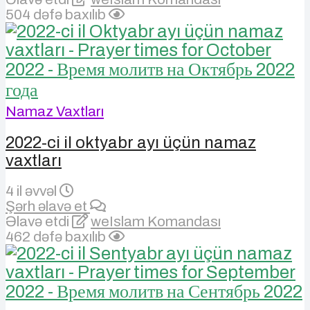
504 dəfə baxılıb
Namaz Vaxtları
2022-ci il oktyabr ayı üçün namaz
vaxtları
4 il əvvəl
Şərh əlavə et
Əlavə etdi
weIslam Komandası
462 dəfə baxılıb