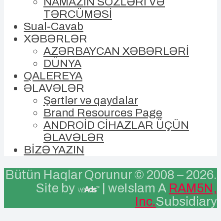
NAMAZIN SÖZLƏRİ VƏ
TƏRCÜMƏSİ
Sual-Cavab
XƏBƏRLƏR
AZƏRBAYCAN XƏBƏRLƏRİ
DÜNYA
QALEREYA
ƏLAVƏLƏR
Şərtlər və qaydalar
Brand Resources Page
ANDROİD CİHAZLAR ÜÇÜN
ƏLAVƏLƏR
BİZƏ YAZIN
Bütün Haqlar Qorunur © 2008 –
2026.
Site by
| weIslam A
RAM5N,
Inc.
Subsidiary