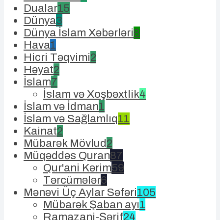
Dualar
15
Dünya
3
Dünya İslam Xəbərləri
8
Hava
1
Hicri Təqvimi
2
Həyat
2
İslam
7
İslam və Xoşbəxtlik
4
İslam və İdman
1
İslam və Sağlamlıq
11
Kainat
2
Mübarək Mövlud
2
Müqəddəs Quran
87
Qur'ani Kərim
59
Tərcümələr
6
Mənəvi Üç Aylar Səfəri
105
Mübarək Şaban ayı
1
Ramazani-Şərif
24