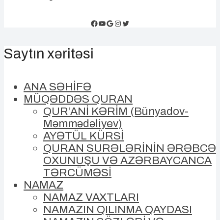
Facebook
YouTube
Google
Instagram
Twitter
Saytın xəritəsi
ANA SƏHİFƏ
MÜQƏDDƏS QURAN
QUR’ANİ KƏRİM (Bünyadov-
Məmmədəliyev)
AYƏTÜL KÜRSİ
QURAN SURƏLƏRİNİN ƏRƏBCƏ
OXUNUŞU VƏ AZƏRBAYCANCA
TƏRCÜMƏSİ
NAMAZ
NAMAZ VAXTLARI
NAMAZIN QILINMA QAYDASI