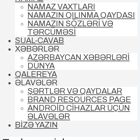
NAMAZ VAXTLARI
NAMAZIN QILINMA QAYDASI
NAMAZIN SÖZLƏRİ VƏ
TƏRCÜMƏSİ
SUAL-CAVAB
XƏBƏRLƏR
AZƏRBAYCAN XƏBƏRLƏRİ
DÜNYA
QALEREYA
ƏLAVƏLƏR
ŞƏRTLƏR VƏ QAYDALAR
BRAND RESOURCES PAGE
ANDROİD CİHAZLAR ÜÇÜN
ƏLAVƏLƏR
BİZƏ YAZIN