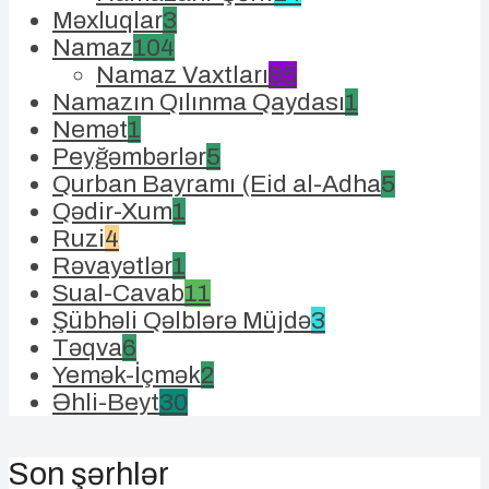
Məxluqlar
3
Namaz
104
Namaz Vaxtları
85
Namazın Qılınma Qaydası
1
Nemət
1
Peyğəmbərlər
5
Qurban Bayramı (Eid al-Adha
5
Qədir-Xum
1
Ruzi
4
Rəvayətlər
1
Sual-Cavab
11
Şübhəli Qəlblərə Müjdə
3
Təqva
6
Yemək-İçmək
2
Əhli-Beyt
30
Son şərhlər