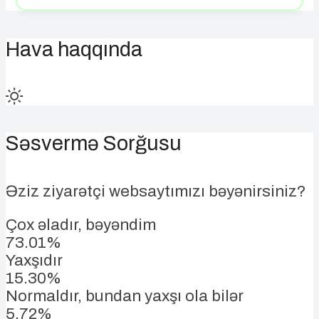
Hava haqqında
Səsvermə Sorğusu
Əziz ziyarətçi websaytımızı bəyənirsiniz?
Çox əladır, bəyəndim
73.01%
Yaxşıdır
15.30%
Normaldır, bundan yaxşı ola bilər
5.72%