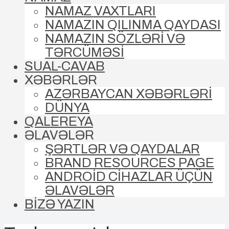
NAMAZ VAXTLARI
NAMAZIN QILINMA QAYDASI
NAMAZIN SÖZLƏRİ VƏ
TƏRCÜMƏSİ
SUAL-CAVAB
XƏBƏRLƏR
AZƏRBAYCAN XƏBƏRLƏRİ
DÜNYA
QALEREYA
ƏLAVƏLƏR
ŞƏRTLƏR VƏ QAYDALAR
BRAND RESOURCES PAGE
ANDROİD CİHAZLAR ÜÇÜN
ƏLAVƏLƏR
BİZƏ YAZIN