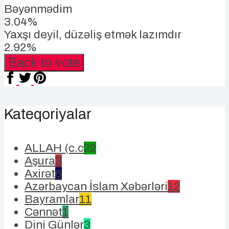
Bəyənmədim
3.04%
Yaxşı deyil, düzəliş etmək lazımdır
2.92%
Back to vote
Kateqoriyalar
ALLAH (c.c
22
Aşura
3
Axirət
6
Azərbaycan İslam Xəbərləri
12
Bayramlar
11
Cənnət
1
Dini Günlər
3