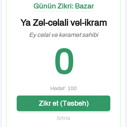
Günün Zikri: Bazar
Ya Zəl-cəlali vəl-ikram
Ey cəlal və kəramət sahibi
0
Hədəf: 100
Zikr et (Təsbeh)
Sıfırla