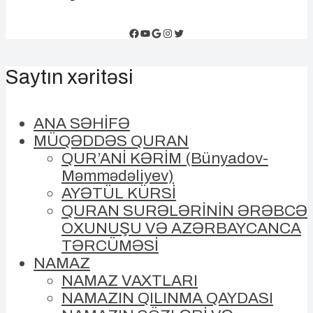
Facebook
YouTube
Google
Instagram
Twitter
Saytın xəritəsi
ANA SƏHİFƏ
MÜQƏDDƏS QURAN
QUR’ANİ KƏRİM (Bünyadov-
Məmmədəliyev)
AYƏTÜL KÜRSİ
QURAN SURƏLƏRİNİN ƏRƏBCƏ
OXUNUŞU VƏ AZƏRBAYCANCA
TƏRCÜMƏSİ
NAMAZ
NAMAZ VAXTLARI
NAMAZIN QILINMA QAYDASI