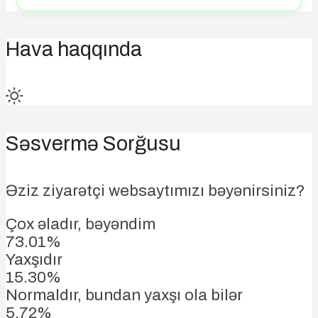
Hava haqqında
Səsvermə Sorğusu
Əziz ziyarətçi websaytımızı bəyənirsiniz?
Çox əladır, bəyəndim
73.01%
Yaxşıdır
15.30%
Normaldır, bundan yaxşı ola bilər
5.72%