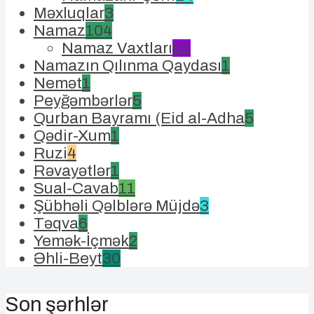
Məxluqlar
3
Namaz
104
Namaz Vaxtları
85
Namazın Qılınma Qaydası
1
Nemət
1
Peyğəmbərlər
5
Qurban Bayramı (Eid al-Adha
5
Qədir-Xum
1
Ruzi
4
Rəvayətlər
1
Sual-Cavab
11
Şübhəli Qəlblərə Müjdə
3
Təqva
6
Yemək-İçmək
2
Əhli-Beyt
30
Son şərhlər