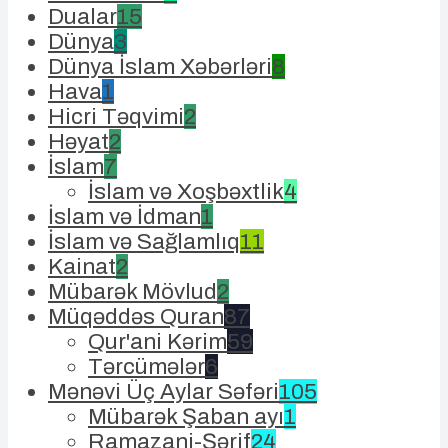
Dualar
15
Dünya
3
Dünya İslam Xəbərləri
8
Hava
1
Hicri Təqvimi
2
Həyat
2
İslam
7
İslam və Xoşbəxtlik
4
İslam və İdman
1
İslam və Sağlamlıq
11
Kainat
2
Mübarək Mövlud
2
Müqəddəs Quran
87
Qur'ani Kərim
59
Tərcümələr
6
Mənəvi Üç Aylar Səfəri
105
Mübarək Şaban ayı
1
Ramazani-Şərif
24