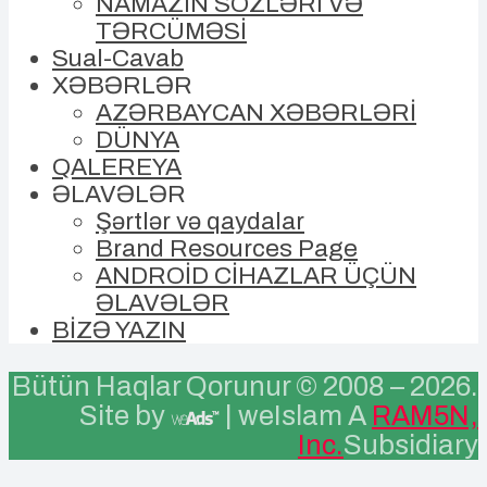
NAMAZIN SÖZLƏRİ VƏ
TƏRCÜMƏSİ
Sual-Cavab
XƏBƏRLƏR
AZƏRBAYCAN XƏBƏRLƏRİ
DÜNYA
QALEREYA
ƏLAVƏLƏR
Şərtlər və qaydalar
Brand Resources Page
ANDROİD CİHAZLAR ÜÇÜN
ƏLAVƏLƏR
BİZƏ YAZIN
Bütün Haqlar Qorunur © 2008 –
2026.
Site by
| weIslam A
RAM5N,
Inc.
Subsidiary