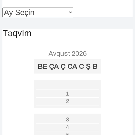
Arxivlər
Təqvim
Avqust 2026
BE
ÇA
Ç
CA
C
Ş
B
1
2
3
4
5