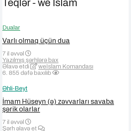
Teqlər - we Islam
Dualar
Varlı olmaq üçün dua
7 il əvvəl
Yazılmış şərhlərə bax
Əlavə etdi
weIslam Komandası
6. 855 dəfə baxılıb
Əhli-Beyt
İmam Hüseyn (ə) zəvvarları savaba
şərik olarlar
7 il əvvəl
Şərh əlavə et