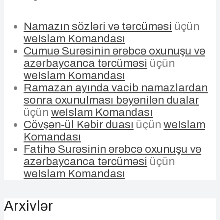
Namazın sözləri və tərcüməsi
üçün
weIslam Komandası
Cumuə Surəsinin ərəbcə oxunuşu və
azərbaycanca tərcüməsi
üçün
weIslam Komandası
Ramazan ayında vacib namazlardan
sonra oxunulması bəyənilən dualar
üçün
weIslam Komandası
Cövşən-ül Kəbir duası
üçün
weIslam
Komandası
Fatihə Surəsinin ərəbcə oxunuşu və
azərbaycanca tərcüməsi
üçün
weIslam Komandası
Arxivlər