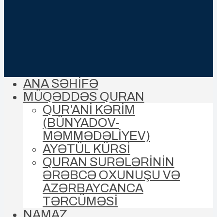
ANA SƏHİFƏ
MÜQƏDDƏS QURAN
QUR’ANİ KƏRİM
(BÜNYADOV-
MƏMMƏDƏLIYEV)
AYƏTÜL KÜRSİ
QURAN SURƏLƏRİNİN
ƏRƏBCƏ OXUNUŞU VƏ
AZƏRBAYCANCA
TƏRCÜMƏSİ
NAMAZ