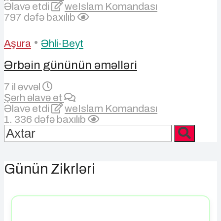
Əlavə etdi
weIslam Komandası
797 dəfə baxılıb
•
Aşura
Əhli-Beyt
Ərbəin gününün əməlləri
7 il əvvəl
Şərh əlavə et
Əlavə etdi
weIslam Komandası
1. 336 dəfə baxılıb
Günün Zikrləri