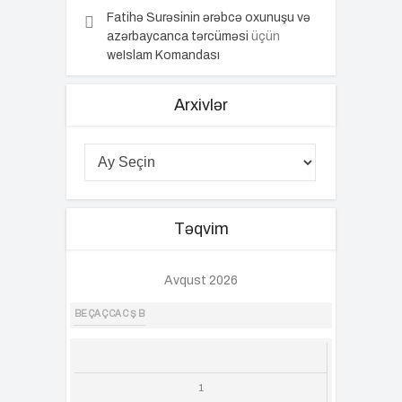
Fatihə Surəsinin ərəbcə oxunuşu və
azərbaycanca tərcüməsi
üçün
weIslam Komandası
Arxivlər
Təqvim
Avqust 2026
BE
ÇA
Ç
CA
C
Ş
B
1