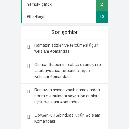
Yemək-İçmək
2
Əhli-Beyt
30
Son şərhlər
Namazın sözləri və tərcüməsi
üçün
weIslam Komandası
Cumuə Surəsinin ərəbcə oxunuşu və
azərbaycanca tərcüməsi
üçün
weIslam Komandası
Ramazan ayında vacib namazlardan
sonra oxunulması bəyənilən dualar
üçün
weIslam Komandası
Cövşən-ül Kəbir duası
üçün
weIslam
Komandası