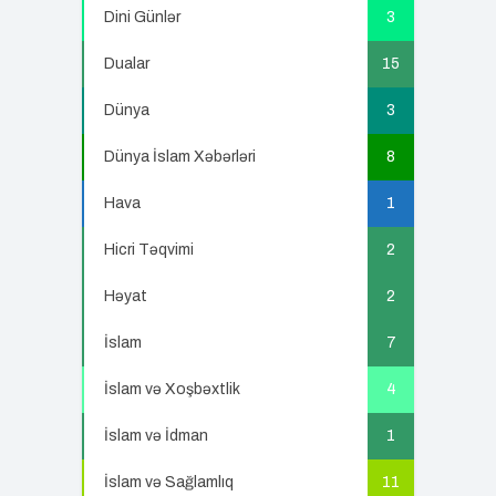
Dini Günlər
3
Dualar
15
Dünya
3
Dünya İslam Xəbərləri
8
Hava
1
Hicri Təqvimi
2
Həyat
2
İslam
7
İslam və Xoşbəxtlik
4
İslam və İdman
1
İslam və Sağlamlıq
11