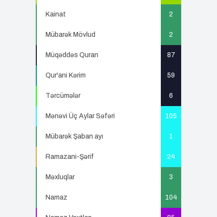
Kainat
2
Mübarək Mövlud
2
Müqəddəs Quran
87
Qur'ani Kərim
59
Tərcümələr
6
Mənəvi Üç Aylar Səfəri
105
Mübarək Şaban ayı
1
Ramazani-Şərif
24
Məxluqlar
3
Namaz
104