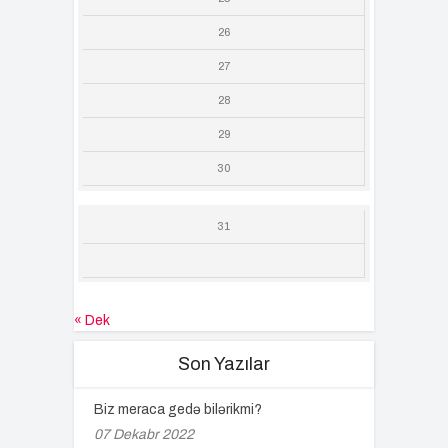
26
27
28
29
30
31
« Dek
Son Yazılar
Biz meraca gedə bilərikmi?
07 Dekabr 2022