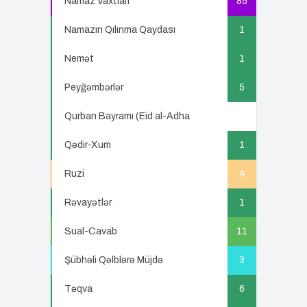
Namaz Vaxtları
85
Namazın Qılınma Qaydası
1
Nemət
1
Peyğəmbərlər
5
Qurban Bayramı (Eid al-Adha
5
Qədir-Xum
1
Ruzi
4
Rəvayətlər
1
Sual-Cavab
11
Şübhəli Qəlblərə Müjdə
3
Təqva
6