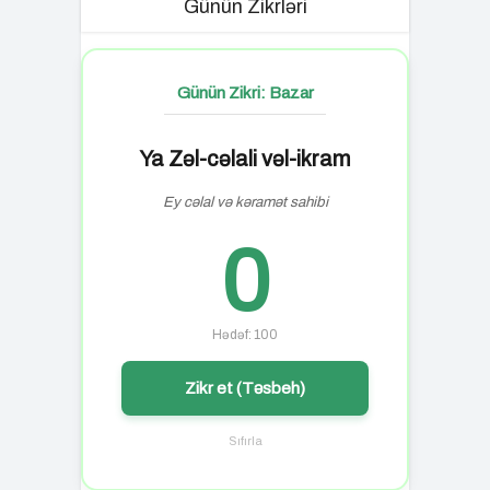
Günün Zikrləri
Günün Zikri: Bazar
Ya Zəl-cəlali vəl-ikram
Ey cəlal və kəramət sahibi
0
Hədəf: 100
Zikr et (Təsbeh)
Sıfırla