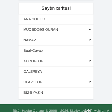
Saytın xəritəsi
ANA SƏHİFƏ
MÜQƏDDƏS QURAN
NAMAZ
Sual-Cavab
XƏBƏRLƏR
QALEREYA
ƏLAVƏLƏR
BİZƏ YAZIN
Bütün Haqlar Qorunur © 2008 –
2026. Site by
| weIslam A