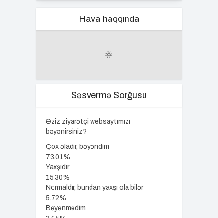
Hava haqqında
Səsvermə Sorğusu
Əziz ziyarətçi websaytımızı
bəyənirsiniz?
Çox əladır, bəyəndim
73.01%
Yaxşıdır
15.30%
Normaldır, bundan yaxşı ola bilər
5.72%
Bəyənmədim