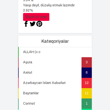
3.04%
Yaxşı deyil, düzəliş etmək lazımdır
2.92%
Back to vote
Kateqoriyalar
ALLAH (c.c
22
Aşura
3
Axirət
6
Azərbaycan İslam Xəbərləri
12
Bayramlar
11
Cənnət
1