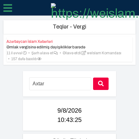
Teqlər - Vergi
Azərbaycan İslam Xəbərləri
Əmlak vergisinə edilmiş dəyişikliklər barədə
11 il əvvəl
Şərh əlavə et
Əlavə etdi
weIslam Komandası
157 dəfə baxılıb
9/8/2026
10:43:26