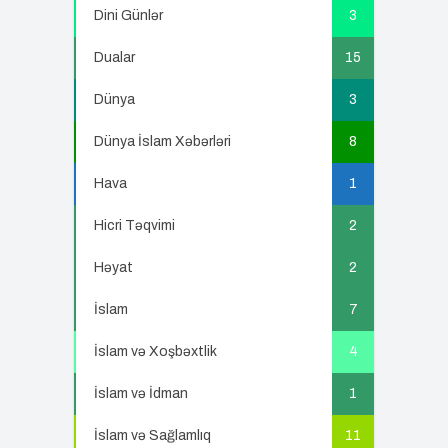
Dini Günlər
3
Dualar
15
Dünya
3
Dünya İslam Xəbərləri
8
Hava
1
Hicri Təqvimi
2
Həyat
2
İslam
7
İslam və Xoşbəxtlik
4
İslam və İdman
1
İslam və Sağlamlıq
11