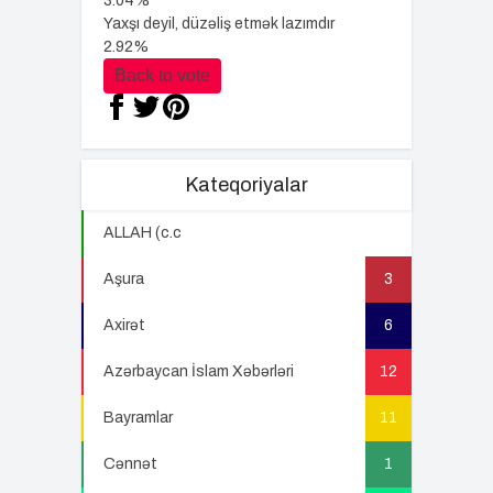
3.04%
Yaxşı deyil, düzəliş etmək lazımdır
2.92%
Back to vote
Kateqoriyalar
ALLAH (c.c
22
Aşura
3
Axirət
6
Azərbaycan İslam Xəbərləri
12
Bayramlar
11
Cənnət
1