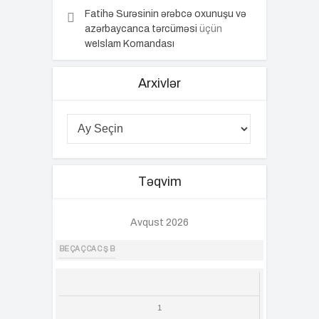
Fatihə Surəsinin ərəbcə oxunuşu və
azərbaycanca tərcüməsi
üçün
weIslam Komandası
Arxivlər
Təqvim
Avqust 2026
BE
ÇA
Ç
CA
C
Ş
B
1