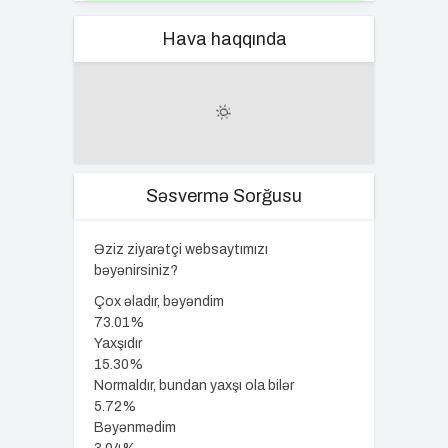
Hava haqqında
Səsvermə Sorğusu
Əziz ziyarətçi websaytımızı
bəyənirsiniz?
Çox əladır, bəyəndim
73.01%
Yaxşıdır
15.30%
Normaldır, bundan yaxşı ola bilər
5.72%
Bəyənmədim