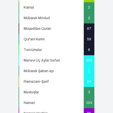
Kainat
2
Mübarək Mövlud
2
Müqəddəs Quran
87
Qur'ani Kərim
59
Tərcümələr
6
Mənəvi Üç Aylar Səfəri
105
Mübarək Şaban ayı
1
Ramazani-Şərif
24
Məxluqlar
3
Namaz
104