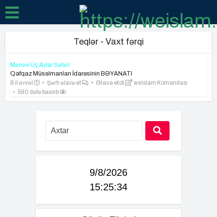
Teqlər - Vaxt fərqi
Mənəvi Üç Aylar Səfəri
Qafqaz Müsəlmanları İdarəsinin BƏYANATI
8 il əvvəl
Şərh əlavə et
Əlavə etdi
weIslam Komandası
580 dəfə baxılıb
9/8/2026
15:25:35