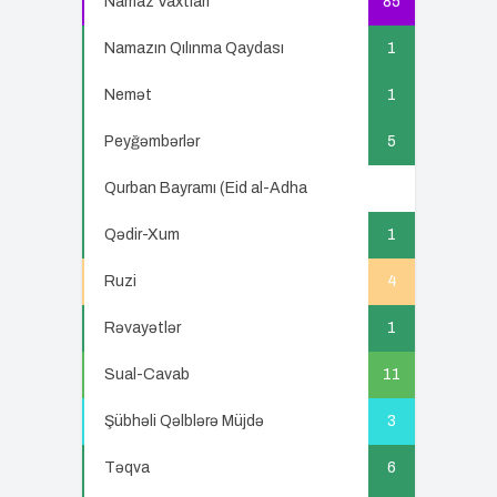
Namaz Vaxtları
85
Namazın Qılınma Qaydası
1
Nemət
1
Peyğəmbərlər
5
Qurban Bayramı (Eid al-Adha
5
Qədir-Xum
1
Ruzi
4
Rəvayətlər
1
Sual-Cavab
11
Şübhəli Qəlblərə Müjdə
3
Təqva
6