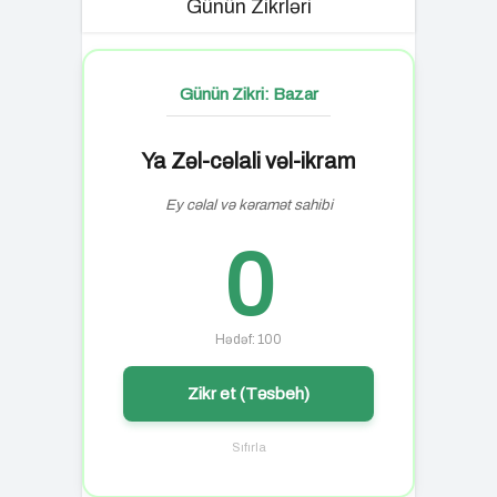
Günün Zikrləri
Günün Zikri: Bazar
Ya Zəl-cəlali vəl-ikram
Ey cəlal və kəramət sahibi
0
Hədəf: 100
Zikr et (Təsbeh)
Sıfırla