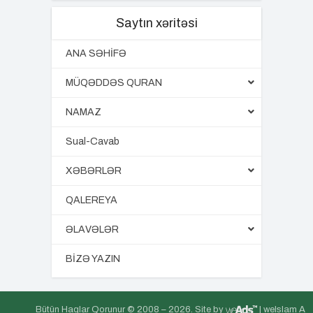
Saytın xəritəsi
ANA SƏHİFƏ
MÜQƏDDƏS QURAN
NAMAZ
Sual-Cavab
XƏBƏRLƏR
QALEREYA
ƏLAVƏLƏR
BİZƏ YAZIN
Bütün Haqlar Qorunur © 2008 –
2026. Site by
| weIslam A