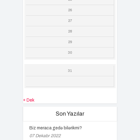
26
27
28
29
30
31
« Dek
Son Yazılar
Biz meraca gedə bilərikmi?
07 Dekabr 2022