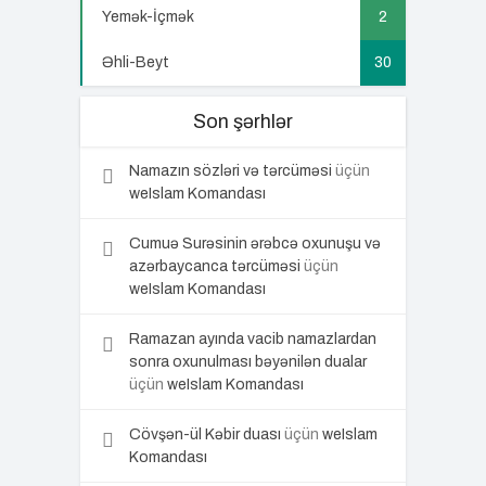
Yemək-İçmək
2
Əhli-Beyt
30
Son şərhlər
Namazın sözləri və tərcüməsi
üçün
weIslam Komandası
Cumuə Surəsinin ərəbcə oxunuşu və
azərbaycanca tərcüməsi
üçün
weIslam Komandası
Ramazan ayında vacib namazlardan
sonra oxunulması bəyənilən dualar
üçün
weIslam Komandası
Cövşən-ül Kəbir duası
üçün
weIslam
Komandası