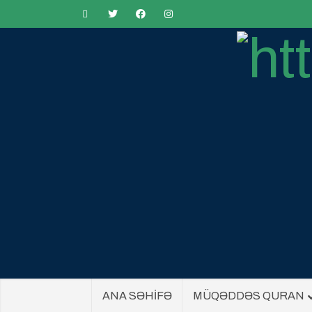
ANA SƏHİFƏ
MÜQƏDDƏS QURAN