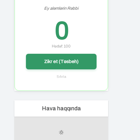
Ey aləmlərin Rəbbi
0
Hədəf: 100
Zikr et (Təsbeh)
Sıfırla
Hava haqqında