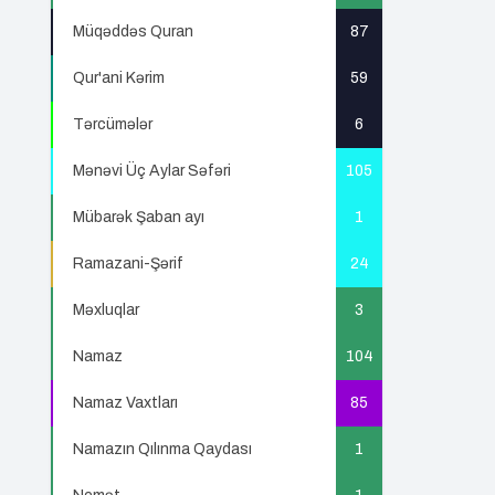
Müqəddəs Quran
87
Qur'ani Kərim
59
Tərcümələr
6
Mənəvi Üç Aylar Səfəri
105
Mübarək Şaban ayı
1
Ramazani-Şərif
24
Məxluqlar
3
Namaz
104
Namaz Vaxtları
85
Namazın Qılınma Qaydası
1