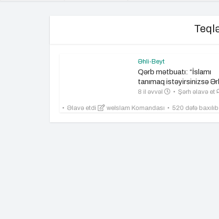
Teql
Əhli-Beyt
Qərb mətbuatı: “İslamı
tanımaq istəyirsinizsə Ərb
8 il əvvəl
Şərh əlavə et
Əlavə etdi
weIslam Komandası
520 dəfə baxılı