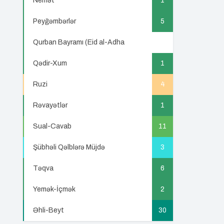
Nemət
1
Peyğəmbərlər
5
Qurban Bayramı (Eid al-Adha
5
Qədir-Xum
1
Ruzi
4
Rəvayətlər
1
Sual-Cavab
11
Şübhəli Qəlblərə Müjdə
3
Təqva
6
Yemək-İçmək
2
Əhli-Beyt
30