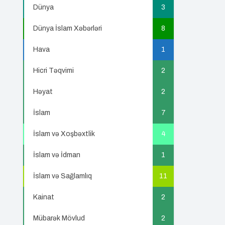
Dünya
3
Dünya İslam Xəbərləri
8
Hava
1
Hicri Təqvimi
2
Həyat
2
İslam
7
İslam və Xoşbəxtlik
4
İslam və İdman
1
İslam və Sağlamlıq
11
Kainat
2
Mübarək Mövlud
2