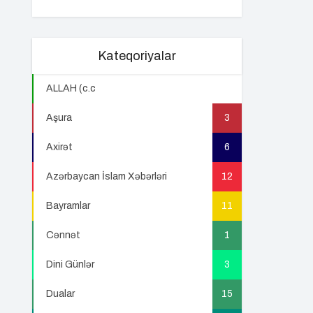
Kateqoriyalar
ALLAH (c.c
22
Aşura
3
Axirət
6
Azərbaycan İslam Xəbərləri
12
Bayramlar
11
Cənnət
1
Dini Günlər
3
Dualar
15