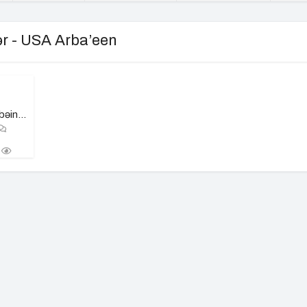
ər - USA Arba’een
əin...
b