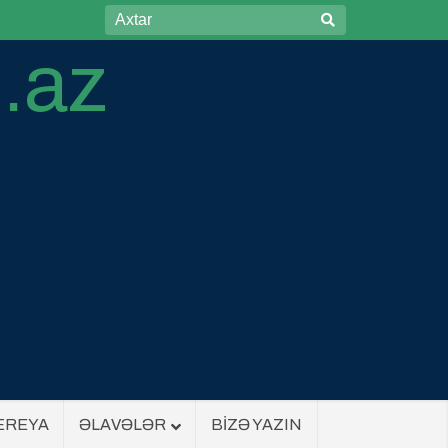
EREYA
ƏLAVƏLƏR
BİZƏ YAZIN