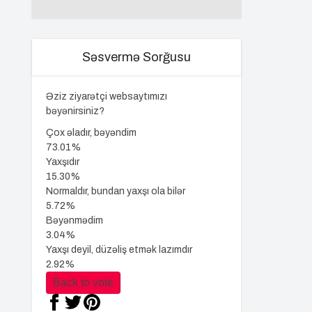
Səsvermə Sorğusu
Əziz ziyarətçi websaytımızı
bəyənirsiniz?
Çox əladır, bəyəndim
73.01%
Yaxşıdır
15.30%
Normaldır, bundan yaxşı ola bilər
5.72%
Bəyənmədim
3.04%
Yaxşı deyil, düzəliş etmək lazımdır
2.92%
Back to vote