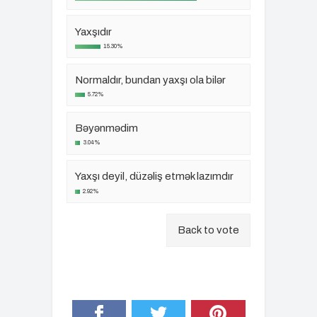
Yaxşıdır
15.30%
Normaldır, bundan yaxşı ola bilər
5.72%
Bəyənmədim
3.04%
Yaxşı deyil, düzəliş etmək lazımdır
2.92%
Back to vote