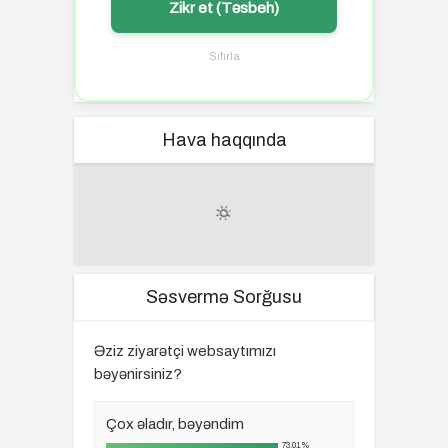
Zikr et (Təsbeh)
Sıfırla
Hava haqqında
Səsvermə Sorğusu
Əziz ziyarətçi websaytımızı
bəyənirsiniz?
Çox əladır, bəyəndim
73.01%