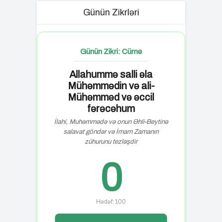
Günün Zikrləri
Günün Zikri: Cümə
Allahummə salli əla
Mühəmmədin və ali-
Mühəmməd və əccil
fərəcəhum
İlahi, Muhəmmədə və onun Əhli-Beytinə
salavat göndər və İmam Zamanın
zühurunu tezləşdir
0
Hədəf: 100