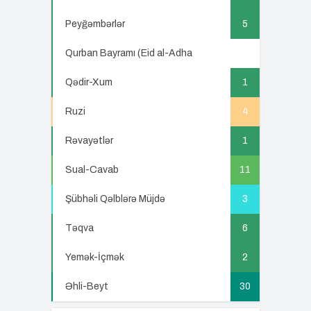
Peyğəmbərlər
5
Qurban Bayramı (Eid al-Adha
5
Qədir-Xum
1
Ruzi
4
Rəvayətlər
1
Sual-Cavab
11
Şübhəli Qəlblərə Müjdə
3
Təqva
6
Yemək-İçmək
2
Əhli-Beyt
30