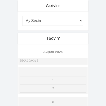
Arxivlər
Təqvim
Avqust 2026
BE
ÇA
Ç
CA
C
Ş
B
1
2
3