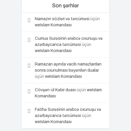
Son şərhlər
Namazın sözləri və tərcüməsi
üçün
weIslam Komandası
Cumuə Surəsinin ərəbcə oxunuşu və
azərbaycanca tərcüməsi
üçün
weIslam Komandası
Ramazan ayında vacib namazlardan
sonra oxunulması bəyənilən dualar
üçün
weIslam Komandası
Cövşən-ül Kəbir duası
üçün
weIslam
Komandası
Fatihə Surəsinin ərəbcə oxunuşu və
azərbaycanca tərcüməsi
üçün
weIslam Komandası