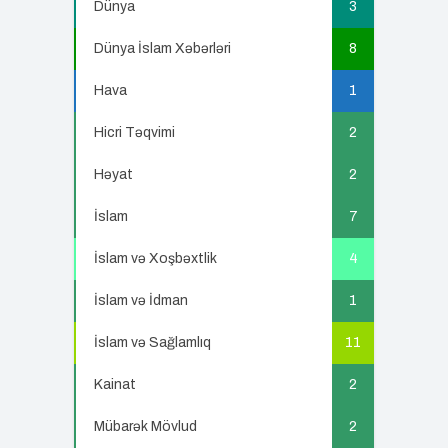
Dünya
3
Dünya İslam Xəbərləri
8
Hava
1
Hicri Təqvimi
2
Həyat
2
İslam
7
İslam və Xoşbəxtlik
4
İslam və İdman
1
İslam və Sağlamlıq
11
Kainat
2
Mübarək Mövlud
2