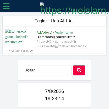
Teqlər - Uca ALLAH
ALLAH (c.c)
•
Peyğəmbərlər
Biz meraca gedə bilərikmi?
4 il əvvəl
Şərh əlavə et
Əlavə etdi
weIslam Komandası
473 dəfə baxılıb
7/8/2026
19:23:15