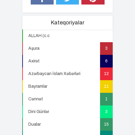
Kateqoriyalar
ALLAH (c.c
22
Aşura
3
Axirət
6
Azərbaycan İslam Xəbərləri
12
Bayramlar
11
Cənnət
1
Dini Günlər
3
Dualar
15