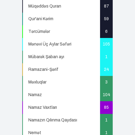
Müqəddəs Quran
87
Qur'ani Kərim
59
Tərcümələr
6
Mənəvi Üç Aylar Səfəri
105
Mübarək Şaban ayı
1
Ramazani-Şərif
24
Məxluqlar
3
Namaz
104
Namaz Vaxtları
85
Namazın Qılınma Qaydası
1
Nemət
1