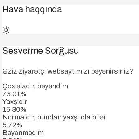
Hava haqqında
Səsvermə Sorğusu
Əziz ziyarətçi websaytımızı bəyənirsiniz?
Çox əladır, bəyəndim
73.01%
Yaxşıdır
15.30%
Normaldır, bundan yaxşı ola bilər
5.72%
Bəyənmədim