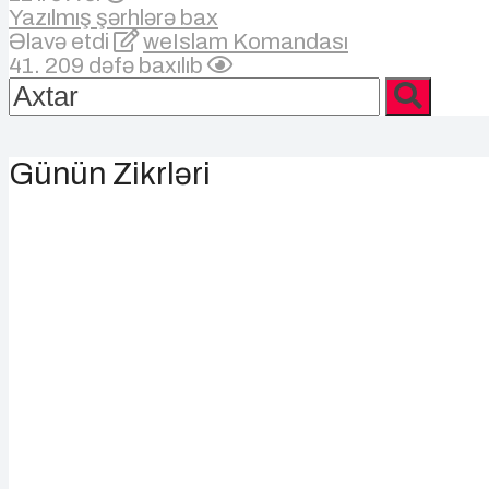
Yazılmış şərhlərə bax
Əlavə etdi
weIslam Komandası
41. 209 dəfə baxılıb
Günün Zikrləri