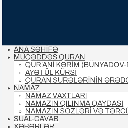
ANA SƏHİFƏ
MÜQƏDDƏS QURAN
QUR’ANİ KƏRİM (BÜNYADOV
AYƏTÜL KÜRSİ
QURAN SURƏLƏRİNİN ƏRƏB
NAMAZ
NAMAZ VAXTLARI
NAMAZIN QILINMA QAYDASI
NAMAZIN SÖZLƏRİ VƏ TƏRC
SUAL-CAVAB
XƏBƏRLƏR