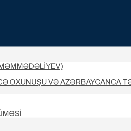
-MƏMMƏDƏLIYEV)
CƏ OXUNUŞU VƏ AZƏRBAYCANCA T
ÜMƏSİ