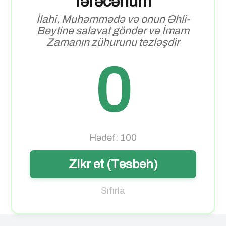
fərəcəhum
İlahi, Muhəmmədə və onun Əhli-
Beytinə salavat göndər və İmam
Zamanın zühurunu tezləşdir
0
Hədəf: 100
Zikr et (Təsbeh)
Sıfırla