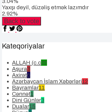
3.04%
Yaxşı deyil, düzəliş etmək lazımdır
2.92%
Back to vote
Kateqoriyalar
ALLAH (c.c
22
Aşura
3
Axirət
6
Azərbaycan İslam Xəbərləri
12
Bayramlar
11
Cənnət
1
Dini Günlər
3
Dualar
15