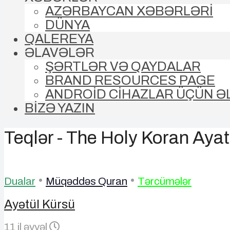
AZƏRBAYCAN XƏBƏRLƏRİ
DÜNYA
QALEREYA
ƏLAVƏLƏR
ŞƏRTLƏR VƏ QAYDALAR
BRAND RESOURCES PAGE
ANDROİD CİHAZLAR ÜÇÜN Ə
BİZƏ YAZIN
Teqlər - The Holy Koran Ayat
•
•
Dualar
Müqəddəs Quran
Tərcümələr
Ayətül Kürsü
11 il əvvəl