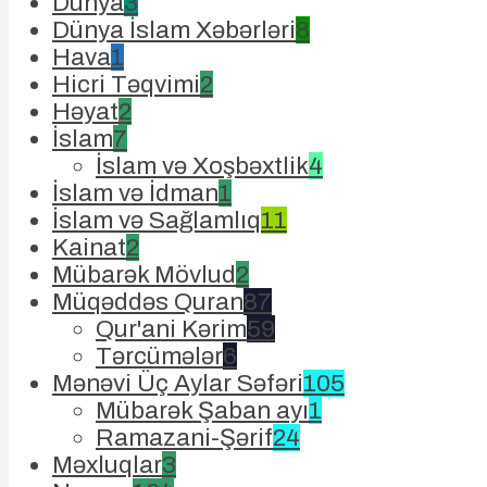
Dünya
3
Dünya İslam Xəbərləri
8
Hava
1
Hicri Təqvimi
2
Həyat
2
İslam
7
İslam və Xoşbəxtlik
4
İslam və İdman
1
İslam və Sağlamlıq
11
Kainat
2
Mübarək Mövlud
2
Müqəddəs Quran
87
Qur'ani Kərim
59
Tərcümələr
6
Mənəvi Üç Aylar Səfəri
105
Mübarək Şaban ayı
1
Ramazani-Şərif
24
Məxluqlar
3