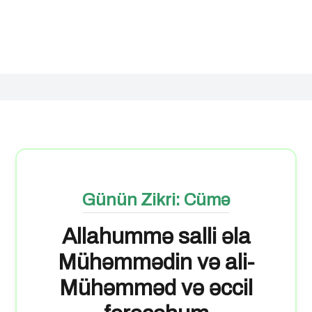
Günün Zikri: Cümə
Allahummə salli əla
Mühəmmədin və ali-
Mühəmməd və əccil