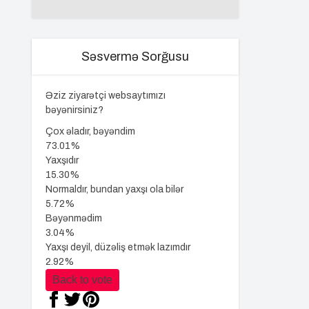
Səsvermə Sorğusu
Əziz ziyarətçi websaytımızı
bəyənirsiniz?
Çox əladır, bəyəndim
73.01%
Yaxşıdır
15.30%
Normaldır, bundan yaxşı ola bilər
5.72%
Bəyənmədim
3.04%
Yaxşı deyil, düzəliş etmək lazımdır
2.92%
Back to vote