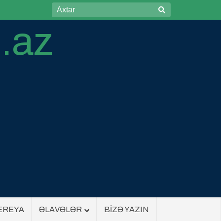
EREYA
ƏLAVƏLƏR
BİZƏ YAZIN