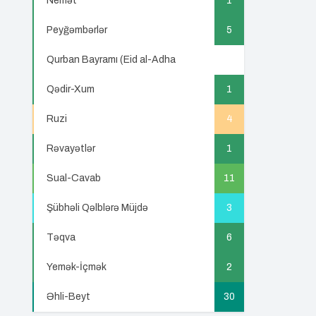
Nemət
1
Peyğəmbərlər
5
Qurban Bayramı (Eid al-Adha
5
Qədir-Xum
1
Ruzi
4
Rəvayətlər
1
Sual-Cavab
11
Şübhəli Qəlblərə Müjdə
3
Təqva
6
Yemək-İçmək
2
Əhli-Beyt
30