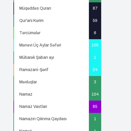
Müqəddəs Quran
87
Qur'ani Kərim
59
Tərcümələr
6
Mənəvi Üç Aylar Səfəri
105
Mübarək Şaban ayı
1
Ramazani-Şərif
24
Məxluqlar
3
Namaz
104
Namaz Vaxtları
85
Namazın Qılınma Qaydası
1