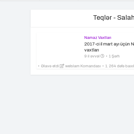
Teqlər - Sala
Namaz Vaxtları
2017-ci il mart ayı üçün
vaxtları
9 il əvvəl
1 Şərh
Əlavə etdi
weIslam Komandası
1. 264 dəfə baxı