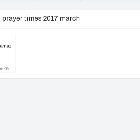
h prayer times 2017 march
 Namaz
lıb