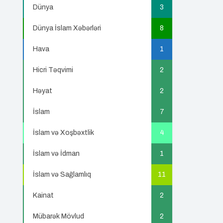
Dünya
3
Dünya İslam Xəbərləri
8
Hava
1
Hicri Təqvimi
2
Həyat
2
İslam
7
İslam və Xoşbəxtlik
4
İslam və İdman
1
İslam və Sağlamlıq
11
Kainat
2
Mübarək Mövlud
2