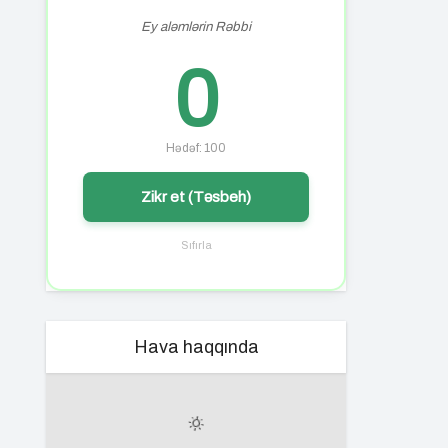
Ey aləmlərin Rəbbi
0
Hədəf: 100
Zikr et (Təsbeh)
Sıfırla
Hava haqqında