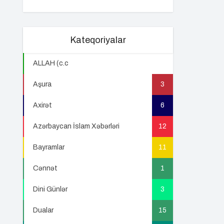
Kateqoriyalar
ALLAH (c.c
22
Aşura
3
Axirət
6
Azərbaycan İslam Xəbərləri
12
Bayramlar
11
Cənnət
1
Dini Günlər
3
Dualar
15