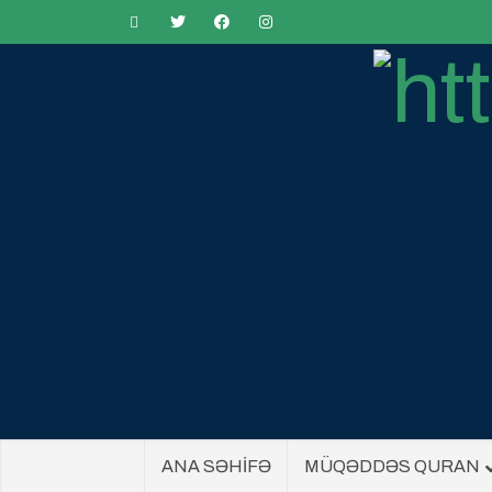
ANA SƏHİFƏ
MÜQƏDDƏS QURAN