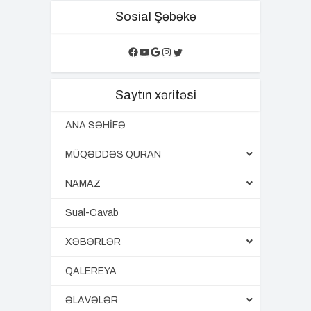
Sosial Şəbəkə
Facebook
YouTube
Google
Instagram
Twitter
Saytın xəritəsi
ANA SƏHİFƏ
MÜQƏDDƏS QURAN
NAMAZ
Sual-Cavab
XƏBƏRLƏR
QALEREYA
ƏLAVƏLƏR