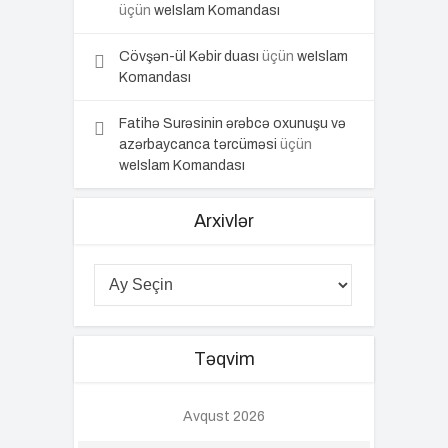
üçün
weIslam Komandası
Cövşən-ül Kəbir duası
üçün
weIslam
Komandası
Fatihə Surəsinin ərəbcə oxunuşu və
azərbaycanca tərcüməsi
üçün
weIslam Komandası
Arxivlər
Təqvim
Avqust 2026