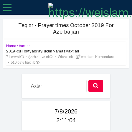
Teqlər - Prayer times October 2019 For
Azerbaijan
Namaz Vaxtları
2019-cu il oktyabr ayı üçün Namaz vaxtları
7 il əvvəl
Şərh əlavə et
Əlavə etdi
weIslam Komandası
510 dəfə baxılıb
7/8/2026
2:11:04