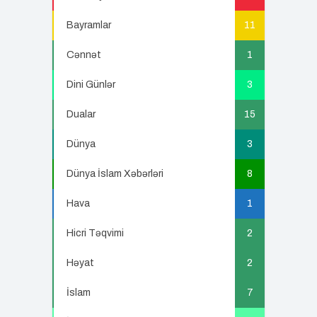
Bayramlar
11
Cənnət
1
Dini Günlər
3
Dualar
15
Dünya
3
Dünya İslam Xəbərləri
8
Hava
1
Hicri Təqvimi
2
Həyat
2
İslam
7