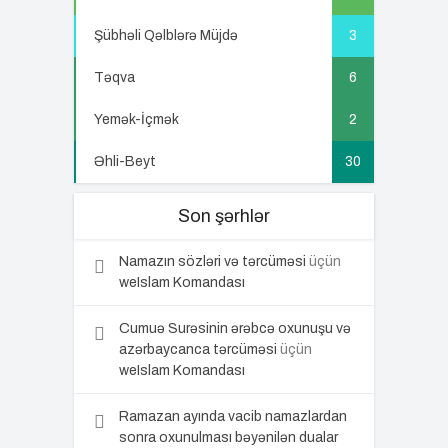
Şübhəli Qəlblərə Müjdə
3
Təqva
6
Yemək-İçmək
2
Əhli-Beyt
30
Son şərhlər
Namazın sözləri və tərcüməsi
üçün
weIslam Komandası
Cumuə Surəsinin ərəbcə oxunuşu və
azərbaycanca tərcüməsi
üçün
weIslam Komandası
Ramazan ayında vacib namazlardan
sonra oxunulması bəyənilən dualar