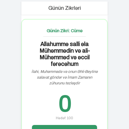
Günün Zikrləri
Günün Zikri: Cümə
Allahummə salli əla
Mühəmmədin və ali-
Mühəmməd və əccil
fərəcəhum
İlahi, Muhəmmədə və onun Əhli-Beytinə
salavat göndər və İmam Zamanın
zühurunu tezləşdir
0
Hədəf: 100