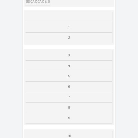
BE
ÇA
Ç
CA
C
Ş
B
1
2
3
4
5
6
7
8
9
10