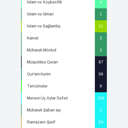
İslam və Xoşbəxtlik
4
İslam və İdman
1
İslam və Sağlamlıq
11
Kainat
2
Mübarək Mövlud
2
Müqəddəs Quran
87
Qur'ani Kərim
59
Tərcümələr
6
Mənəvi Üç Aylar Səfəri
105
Mübarək Şaban ayı
1
Ramazani-Şərif
24