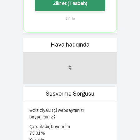
Zikr et (Təsbeh)
Sıfırla
Hava haqqında
Səsvermə Sorğusu
Əziz ziyarətçi websaytımızı
bəyənirsiniz?
Çox əladır, bəyəndim
73.01%
Yaxşıdır