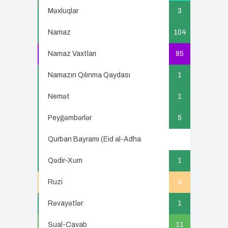
Məxluqlar
3
Namaz
104
Namaz Vaxtları
85
Namazın Qılınma Qaydası
1
Nemət
1
Peyğəmbərlər
5
Qurban Bayramı (Eid al-Adha
5
Qədir-Xum
1
Ruzi
4
Rəvayətlər
1
Sual-Cavab
11