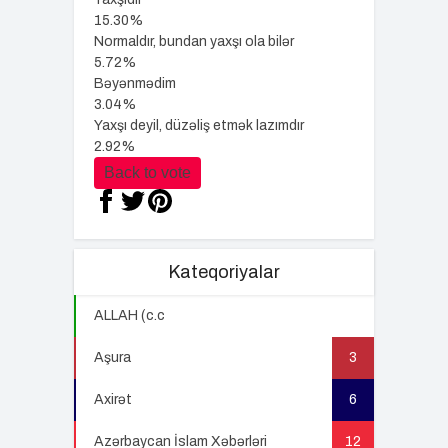
15.30%
Normaldır, bundan yaxşı ola bilər
5.72%
Bəyənmədim
3.04%
Yaxşı deyil, düzəliş etmək lazımdır
2.92%
Back to vote
Kateqoriyalar
ALLAH (c.c
22
Aşura
3
Axirət
6
Azərbaycan İslam Xəbərləri
12