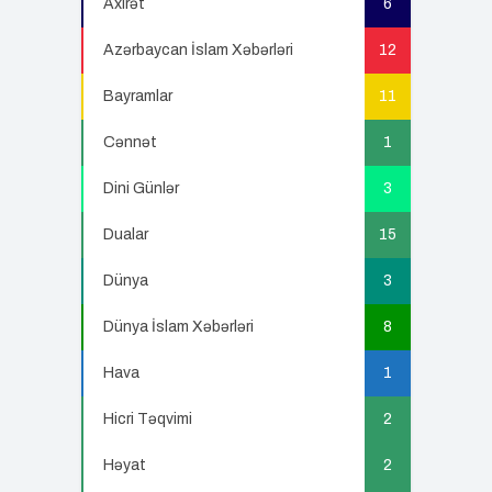
Axirət
6
Azərbaycan İslam Xəbərləri
12
Bayramlar
11
Cənnət
1
Dini Günlər
3
Dualar
15
Dünya
3
Dünya İslam Xəbərləri
8
Hava
1
Hicri Təqvimi
2
Həyat
2