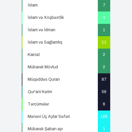
İslam
7
İslam və Xoşbəxtlik
4
İslam və İdman
1
İslam və Sağlamlıq
11
Kainat
2
Mübarək Mövlud
2
Müqəddəs Quran
87
Qur'ani Kərim
59
Tərcümələr
6
Mənəvi Üç Aylar Səfəri
105
Mübarək Şaban ayı
1