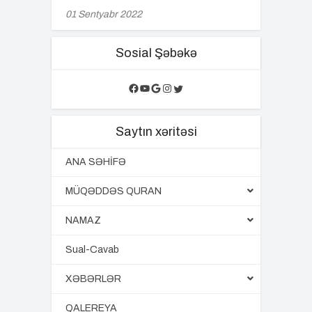
01 Sentyabr 2022
Sosial Şəbəkə
Facebook
YouTube
Google
Instagram
Twitter
Saytın xəritəsi
ANA SƏHİFƏ
MÜQƏDDƏS QURAN
NAMAZ
Sual-Cavab
XƏBƏRLƏR
QALEREYA