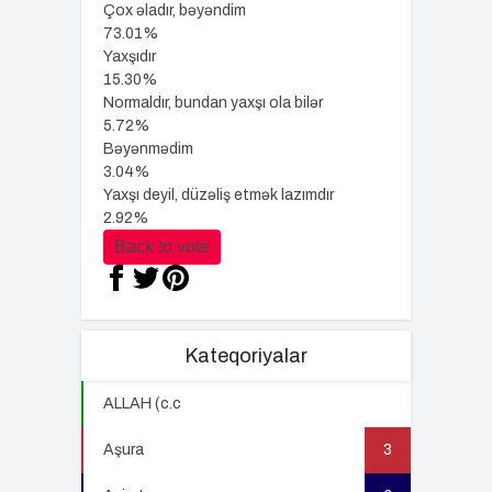
Çox əladır, bəyəndim
73.01%
Yaxşıdır
15.30%
Normaldır, bundan yaxşı ola bilər
5.72%
Bəyənmədim
3.04%
Yaxşı deyil, düzəliş etmək lazımdır
2.92%
Back to vote
Kateqoriyalar
ALLAH (c.c
22
Aşura
3