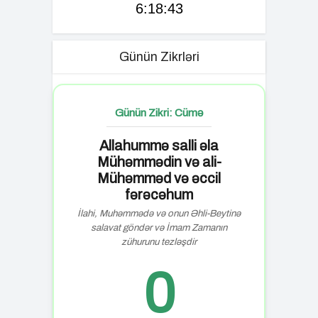
6:18:44
Günün Zikrləri
Günün Zikri: Cümə
Allahummə salli əla
Mühəmmədin və ali-
Mühəmməd və əccil
fərəcəhum
İlahi, Muhəmmədə və onun Əhli-Beytinə
salavat göndər və İmam Zamanın
zühurunu tezləşdir
0