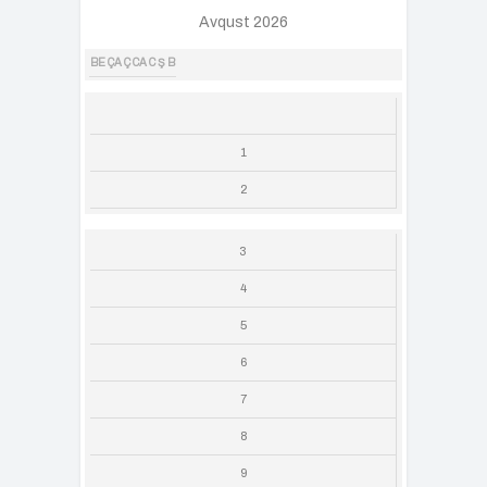
Avqust 2026
BE
ÇA
Ç
CA
C
Ş
B
1
2
3
4
5
6
7
8
9