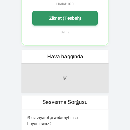
Hədəf: 100
Zikr et (Təsbeh)
Sıfırla
Hava haqqında
Səsvermə Sorğusu
Əziz ziyarətçi websaytımızı
bəyənirsiniz?