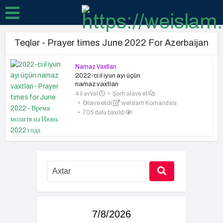
Teqlər - Prayer times June 2022 For Azerbaijan
Namaz Vaxtları
2022-ci il iyun ayı üçün
namaz vaxtları
4 il əvvəl
Şərh əlavə et
Əlavə etdi
weIslam Komandası
705 dəfə baxılıb
7/8/2026