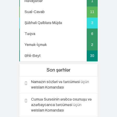
Rəvayətlər
1
Sual-Cavab
11
Şübhəli Qəlblərə Müjdə
3
Təqva
6
Yemək-İçmək
2
Əhli-Beyt
30
Son şərhlər
Namazın sözləri və tərcüməsi
üçün
weIslam Komandası
Cumuə Surəsinin ərəbcə oxunuşu və
azərbaycanca tərcüməsi
üçün
weIslam Komandası