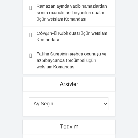
Ramazan ayında vacib namazlardan
sonra oxunulması bəyənilən dualar
üçün
weIslam Komandası
Cövşən-ül Kəbir duası
üçün
weIslam
Komandası
Fatihə Surəsinin ərəbcə oxunuşu və
azərbaycanca tərcüməsi
üçün
weIslam Komandası
Arxivlər
Təqvim