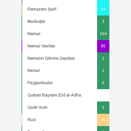
Ramazani-Şərif
24
Məxluqlar
3
Namaz
104
Namaz Vaxtları
85
Namazın Qılınma Qaydası
1
Nemət
1
Peyğəmbərlər
5
Qurban Bayramı (Eid al-Adha
5
Qədir-Xum
1
Ruzi
4