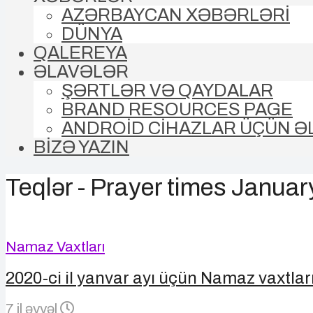
AZƏRBAYCAN XƏBƏRLƏRİ
DÜNYA
QALEREYA
ƏLAVƏLƏR
ŞƏRTLƏR VƏ QAYDALAR
BRAND RESOURCES PAGE
ANDROİD CİHAZLAR ÜÇÜN Ə
BİZƏ YAZIN
Teqlər - Prayer times Janua
Namaz Vaxtları
2020-ci il yanvar ayı üçün Namaz vaxtlar
7 il əvvəl