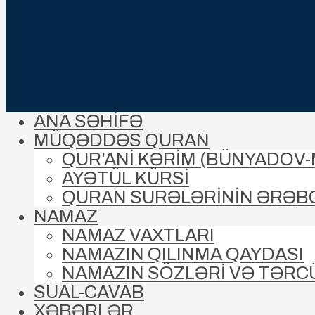
ANA SƏHİFƏ
MÜQƏDDƏS QURAN
QUR’ANİ KƏRİM (BÜNYADOV
AYƏTÜL KÜRSİ
QURAN SURƏLƏRİNİN ƏRƏB
NAMAZ
NAMAZ VAXTLARI
NAMAZIN QILINMA QAYDASI
NAMAZIN SÖZLƏRİ VƏ TƏRC
SUAL-CAVAB
XƏBƏRLƏR