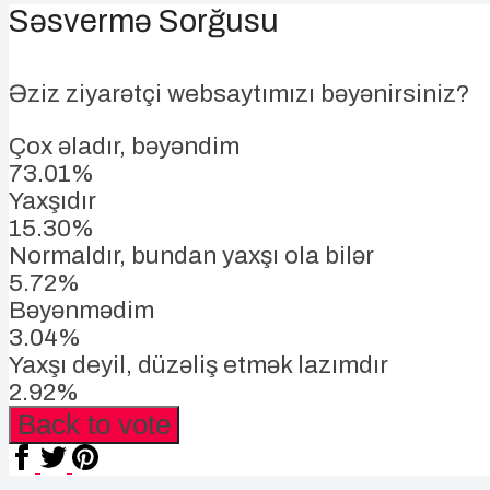
Səsvermə Sorğusu
Əziz ziyarətçi websaytımızı bəyənirsiniz?
Çox əladır, bəyəndim
73.01%
Yaxşıdır
15.30%
Normaldır, bundan yaxşı ola bilər
5.72%
Bəyənmədim
3.04%
Yaxşı deyil, düzəliş etmək lazımdır
2.92%
Back to vote