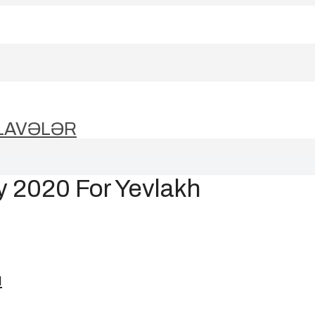
LAVƏLƏR
ry 2020 For Yevlakh
ı