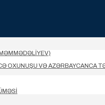
-MƏMMƏDƏLIYEV)
CƏ OXUNUŞU VƏ AZƏRBAYCANCA T
ÜMƏSİ