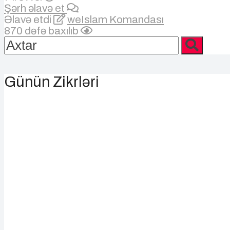
Şərh əlavə et
Əlavə etdi
weIslam Komandası
870 dəfə baxılıb
Günün Zikrləri