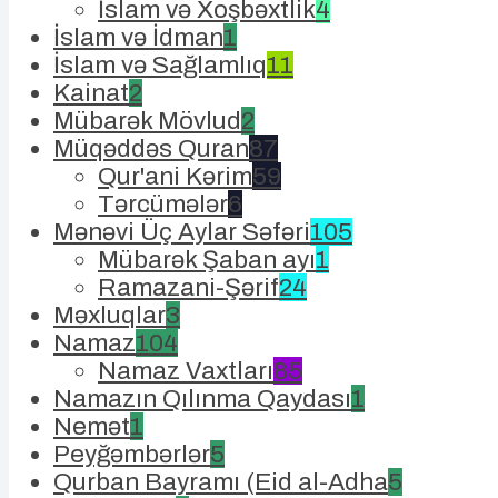
İslam və Xoşbəxtlik
4
İslam və İdman
1
İslam və Sağlamlıq
11
Kainat
2
Mübarək Mövlud
2
Müqəddəs Quran
87
Qur'ani Kərim
59
Tərcümələr
6
Mənəvi Üç Aylar Səfəri
105
Mübarək Şaban ayı
1
Ramazani-Şərif
24
Məxluqlar
3
Namaz
104
Namaz Vaxtları
85
Namazın Qılınma Qaydası
1
Nemət
1
Peyğəmbərlər
5
Qurban Bayramı (Eid al-Adha
5