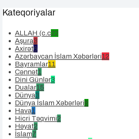
Kateqoriyalar
ALLAH (c.c
22
Aşura
3
Axirət
6
Azərbaycan İslam Xəbərləri
12
Bayramlar
11
Cənnət
1
Dini Günlər
3
Dualar
15
Dünya
3
Dünya İslam Xəbərləri
8
Hava
1
Hicri Təqvimi
2
Həyat
2
İslam
7