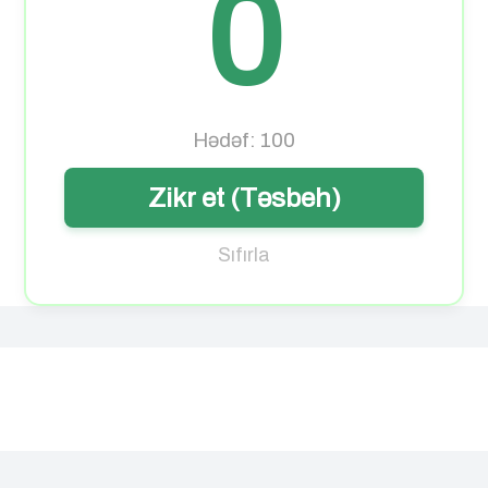
0
Hədəf: 100
Zikr et (Təsbeh)
Sıfırla