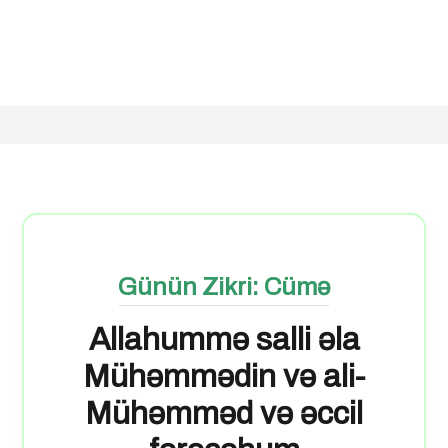
Günün Zikri: Cümə
Allahummə salli əla
Mühəmmədin və ali-
Mühəmməd və əccil