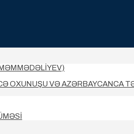
-MƏMMƏDƏLIYEV)
CƏ OXUNUŞU VƏ AZƏRBAYCANCA T
ÜMƏSİ