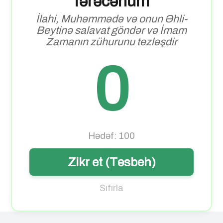
fərəcəhum
İlahi, Muhəmmədə və onun Əhli-
Beytinə salavat göndər və İmam
Zamanın zühurunu tezləşdir
0
Hədəf: 100
Zikr et (Təsbeh)
Sıfırla