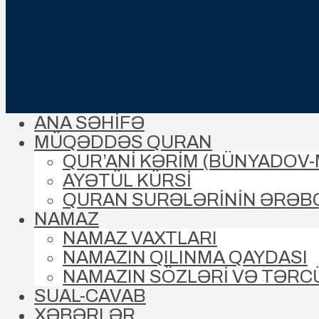
ANA SƏHİFƏ
MÜQƏDDƏS QURAN
QUR’ANİ KƏRİM (BÜNYADOV
AYƏTÜL KÜRSİ
QURAN SURƏLƏRİNİN ƏRƏB
NAMAZ
NAMAZ VAXTLARI
NAMAZIN QILINMA QAYDASI
NAMAZIN SÖZLƏRİ VƏ TƏRC
SUAL-CAVAB
XƏBƏRLƏR