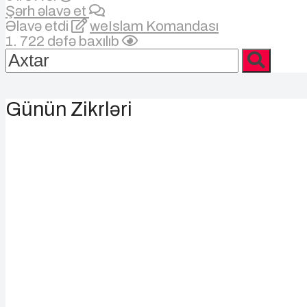
Şərh əlavə et
Əlavə etdi
weIslam Komandası
1. 722 dəfə baxılıb
Günün Zikrləri