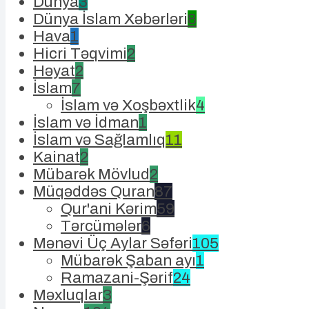
Dünya
3
Dünya İslam Xəbərləri
8
Hava
1
Hicri Təqvimi
2
Həyat
2
İslam
7
İslam və Xoşbəxtlik
4
İslam və İdman
1
İslam və Sağlamlıq
11
Kainat
2
Mübarək Mövlud
2
Müqəddəs Quran
87
Qur'ani Kərim
59
Tərcümələr
6
Mənəvi Üç Aylar Səfəri
105
Mübarək Şaban ayı
1
Ramazani-Şərif
24
Məxluqlar
3