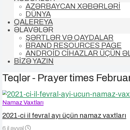
AZƏRBAYCAN XƏBƏRLƏRİ
DÜNYA
QALEREYA
ƏLAVƏLƏR
ŞƏRTLƏR VƏ QAYDALAR
BRAND RESOURCES PAGE
ANDROİD CİHAZLAR ÜÇÜN Ə
BİZƏ YAZIN
Teqlər - Prayer times Februa
Namaz Vaxtları
2021-ci il fevral ayı üçün namaz vaxtları
6 il əvvəl