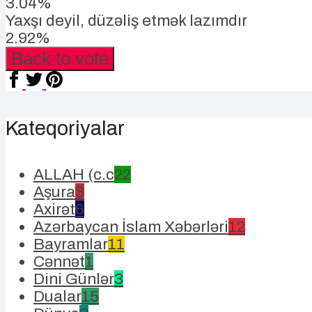
3.04%
Yaxşı deyil, düzəliş etmək lazımdır
2.92%
Back to vote
Kateqoriyalar
ALLAH (c.c
22
Aşura
3
Axirət
6
Azərbaycan İslam Xəbərləri
12
Bayramlar
11
Cənnət
1
Dini Günlər
3
Dualar
15