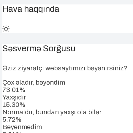
Hava haqqında
Səsvermə Sorğusu
Əziz ziyarətçi websaytımızı bəyənirsiniz?
Çox əladır, bəyəndim
73.01%
Yaxşıdır
15.30%
Normaldır, bundan yaxşı ola bilər
5.72%
Bəyənmədim