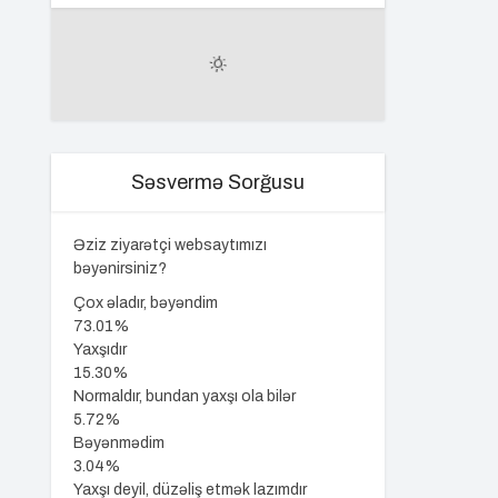
Səsvermə Sorğusu
Əziz ziyarətçi websaytımızı
bəyənirsiniz?
Çox əladır, bəyəndim
73.01%
Yaxşıdır
15.30%
Normaldır, bundan yaxşı ola bilər
5.72%
Bəyənmədim
3.04%
Yaxşı deyil, düzəliş etmək lazımdır