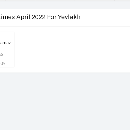
times April 2022 For Yevlakh
 namaz
b