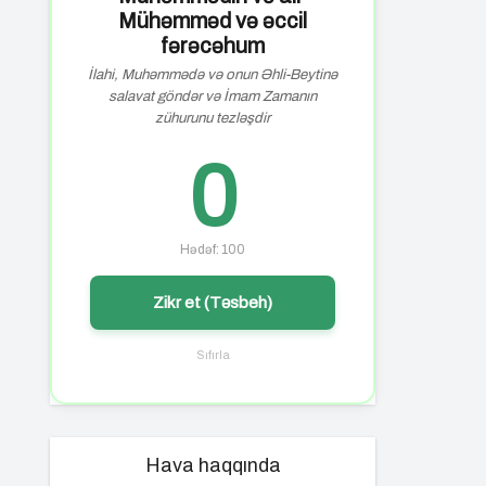
Mühəmməd və əccil
fərəcəhum
İlahi, Muhəmmədə və onun Əhli-Beytinə
salavat göndər və İmam Zamanın
zühurunu tezləşdir
0
Hədəf: 100
Zikr et (Təsbeh)
Sıfırla
Hava haqqında