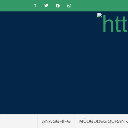
ANA SƏHİFƏ
MÜQƏDDƏS QURAN