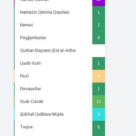
Namazın Qılınma Qaydası
1
Nemət
1
Peyğəmbərlər
5
Qurban Bayramı (Eid al-Adha
5
Qədir-Xum
1
Ruzi
4
Rəvayətlər
1
Sual-Cavab
11
Şübhəli Qəlblərə Müjdə
3
Təqva
6