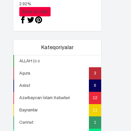
2.92%
Back to vote
Kateqoriyalar
ALLAH (c.c
22
Aşura
3
Axirət
6
Azərbaycan İslam Xəbərləri
12
Bayramlar
11
Cənnət
1