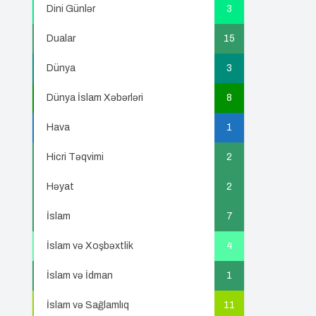
Dini Günlər
3
Dualar
15
Dünya
3
Dünya İslam Xəbərləri
8
Hava
1
Hicri Təqvimi
2
Həyat
2
İslam
7
İslam və Xoşbəxtlik
4
İslam və İdman
1
İslam və Sağlamlıq
11