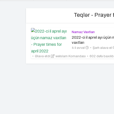
Teqlər - Prayer 
Namaz Vaxtları
2022-ci il aprel ayı üçün
vaxtları
4 il əvvəl
Şərh əlavə et
Əlavə etdi
weIslam Komandası
602 dəfə baxılı