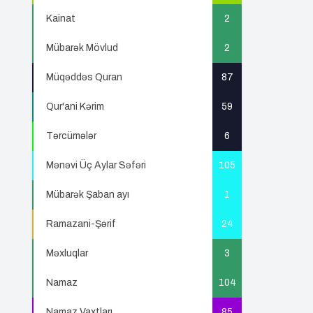
Kainat
2
Mübarək Mövlud
2
Müqəddəs Quran
87
Qur'ani Kərim
59
Tərcümələr
6
Mənəvi Üç Aylar Səfəri
105
Mübarək Şaban ayı
1
Ramazani-Şərif
24
Məxluqlar
3
Namaz
104
Namaz Vaxtları
85