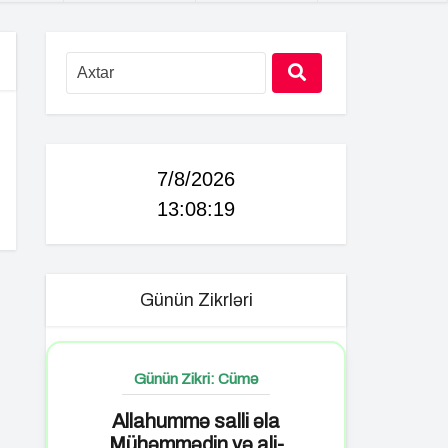
7/8/2026
13:08:20
Günün Zikrləri
Günün Zikri: Cümə
Allahummə salli əla
Mühəmmədin və ali-