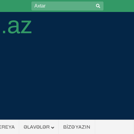
EREYA
ƏLAVƏLƏR
BİZƏ YAZIN