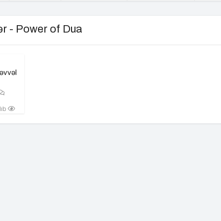
ər - Power of Dua
əvvəl
lıb