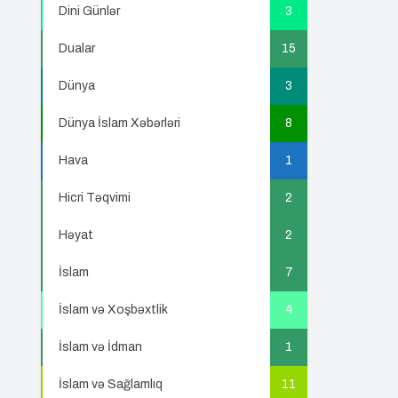
Dini Günlər
3
Dualar
15
Dünya
3
Dünya İslam Xəbərləri
8
Hava
1
Hicri Təqvimi
2
Həyat
2
İslam
7
İslam və Xoşbəxtlik
4
İslam və İdman
1
İslam və Sağlamlıq
11