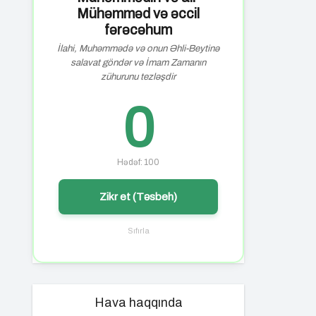
Mühəmməd və əccil
fərəcəhum
İlahi, Muhəmmədə və onun Əhli-Beytinə
salavat göndər və İmam Zamanın
zühurunu tezləşdir
0
Hədəf: 100
Zikr et (Təsbeh)
Sıfırla
Hava haqqında