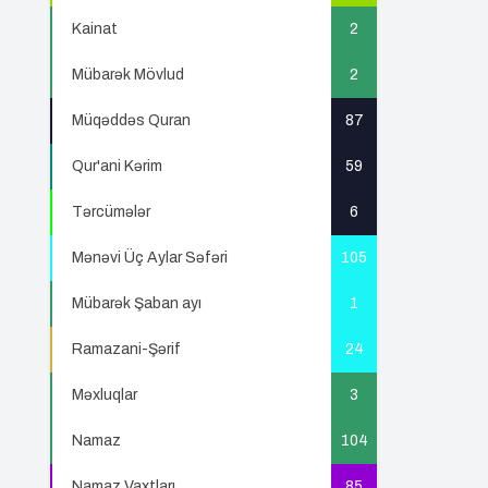
Kainat
2
Mübarək Mövlud
2
Müqəddəs Quran
87
Qur'ani Kərim
59
Tərcümələr
6
Mənəvi Üç Aylar Səfəri
105
Mübarək Şaban ayı
1
Ramazani-Şərif
24
Məxluqlar
3
Namaz
104
Namaz Vaxtları
85