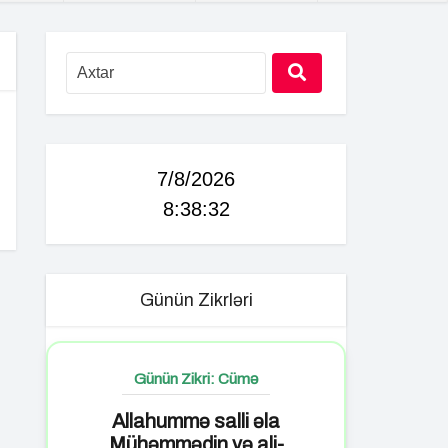
7/8/2026
8:38:33
Günün Zikrləri
Günün Zikri: Cümə
Allahummə salli əla
Mühəmmədin və ali-