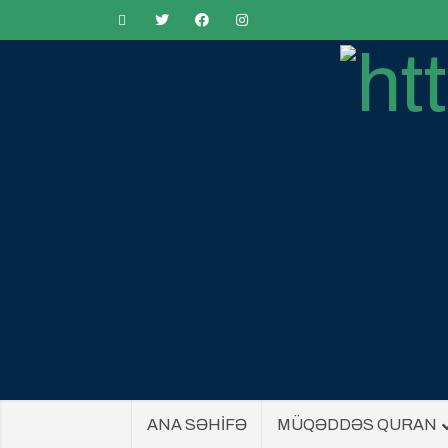
ANA SƏHİFƏ
MÜQƏDDƏS QURAN