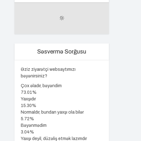
Səsvermə Sorğusu
Əziz ziyarətçi websaytımızı
bəyənirsiniz?
Çox əladır, bəyəndim
73.01%
Yaxşıdır
15.30%
Normaldır, bundan yaxşı ola bilər
5.72%
Bəyənmədim
3.04%
Yaxşı deyil, düzəliş etmək lazımdır