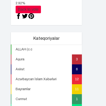
2.92%
Back to vote
Kateqoriyalar
ALLAH (c.c
22
Aşura
3
Axirət
6
Azərbaycan İslam Xəbərləri
12
Bayramlar
11
Cənnət
1