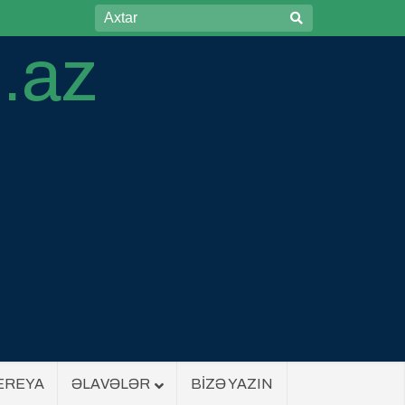
EREYA
ƏLAVƏLƏR
BİZƏ YAZIN