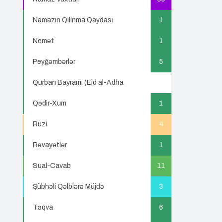
Namazın Qılınma Qaydası
1
Nemət
1
Peyğəmbərlər
5
Qurban Bayramı (Eid al-Adha
5
Qədir-Xum
1
Ruzi
4
Rəvayətlər
1
Sual-Cavab
11
Şübhəli Qəlblərə Müjdə
3
Təqva
6