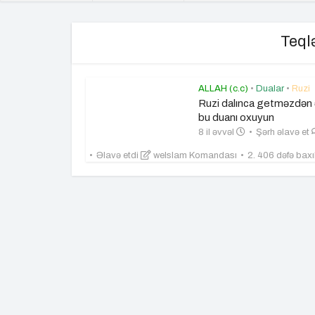
Teql
ALLAH (c.c)
•
Dualar
•
Ruzi
Ruzi dalınca getməzdən 
bu duanı oxuyun
8 il əvvəl
Şərh əlavə et
Əlavə etdi
weIslam Komandası
2. 406 dəfə baxı