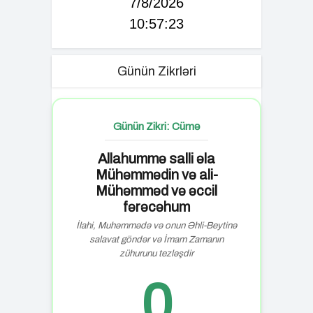
7/8/2026
10:57:24
Günün Zikrləri
Günün Zikri: Cümə
Allahummə salli əla
Mühəmmədin və ali-
Mühəmməd və əccil
fərəcəhum
İlahi, Muhəmmədə və onun Əhli-Beytinə
salavat göndər və İmam Zamanın
zühurunu tezləşdir
0