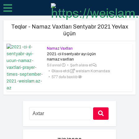
Teqlər - Namaz Vaxtları Sentyabr 2021 Yevlax
üçün
Namaz Vaxtları
2021-ci il sentyabr ayı üçün
namaz vaxtları
5 il əvvəl
Şərh əlavə et
Əlavə etdi
weIslam Komandası
577 dəfə baxılıb