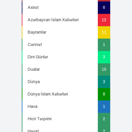
Axirət
6
Azərbaycan İslam Xəbərləri
12
Bayramlar
11
Cənnət
1
Dini Günlər
3
Dualar
15
Dünya
3
Dünya İslam Xəbərləri
8
Hava
1
Hicri Təqvimi
2
Həyat
2