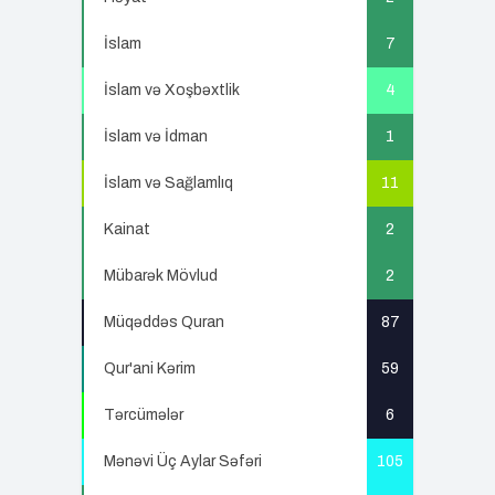
İslam
7
İslam və Xoşbəxtlik
4
İslam və İdman
1
İslam və Sağlamlıq
11
Kainat
2
Mübarək Mövlud
2
Müqəddəs Quran
87
Qur'ani Kərim
59
Tərcümələr
6
Mənəvi Üç Aylar Səfəri
105