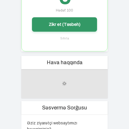
Hədəf: 100
Zikr et (Təsbeh)
Sıfırla
Hava haqqında
Səsvermə Sorğusu
Əziz ziyarətçi websaytımızı