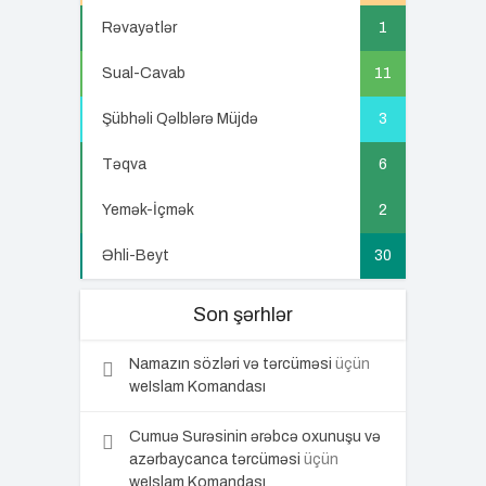
Rəvayətlər
1
Sual-Cavab
11
Şübhəli Qəlblərə Müjdə
3
Təqva
6
Yemək-İçmək
2
Əhli-Beyt
30
Son şərhlər
Namazın sözləri və tərcüməsi
üçün
weIslam Komandası
Cumuə Surəsinin ərəbcə oxunuşu və
azərbaycanca tərcüməsi
üçün
weIslam Komandası