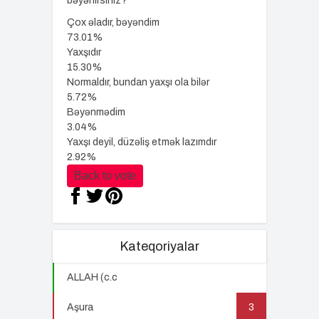
bəyənirsiniz?
Çox əladır, bəyəndim
73.01%
Yaxşıdır
15.30%
Normaldır, bundan yaxşı ola bilər
5.72%
Bəyənmədim
3.04%
Yaxşı deyil, düzəliş etmək lazımdır
2.92%
Back to vote
Kateqoriyalar
ALLAH (c.c
22
Aşura
3