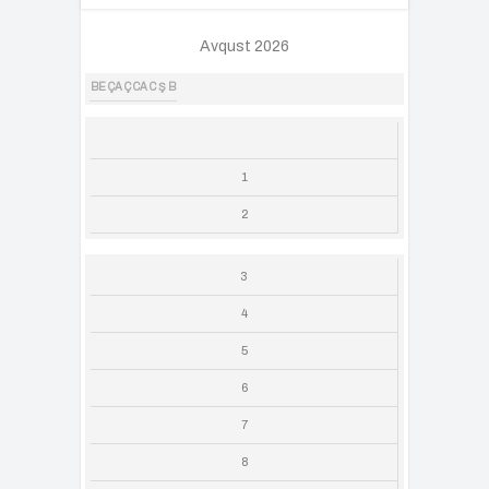
Avqust 2026
BE
ÇA
Ç
CA
C
Ş
B
1
2
3
4
5
6
7
8