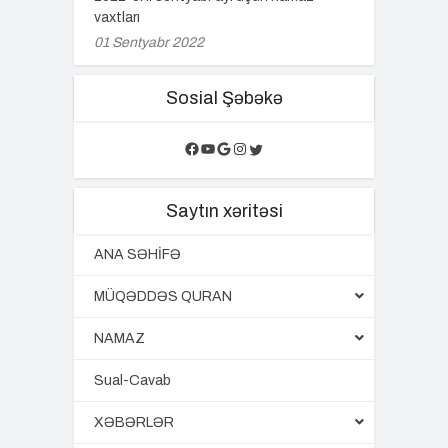
vaxtları
01 Sentyabr 2022
Sosial Şəbəkə
Facebook
YouTube
Google
Instagram
Twitter
Saytın xəritəsi
ANA SƏHİFƏ
MÜQƏDDƏS QURAN
NAMAZ
Sual-Cavab
XƏBƏRLƏR