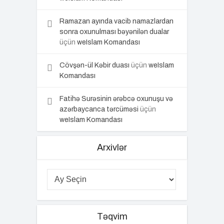
Ramazan ayında vacib namazlardan
sonra oxunulması bəyənilən dualar
üçün
weIslam Komandası
Cövşən-ül Kəbir duası
üçün
weIslam
Komandası
Fatihə Surəsinin ərəbcə oxunuşu və
azərbaycanca tərcüməsi
üçün
weIslam Komandası
Arxivlər
Təqvim