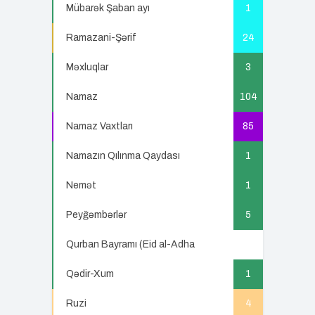
Mübarək Şaban ayı
1
Ramazani-Şərif
24
Məxluqlar
3
Namaz
104
Namaz Vaxtları
85
Namazın Qılınma Qaydası
1
Nemət
1
Peyğəmbərlər
5
Qurban Bayramı (Eid al-Adha
5
Qədir-Xum
1
Ruzi
4