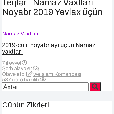
Teqlər - Namaz Vaxtları
Noyabr 2019 Yevlax üçün
Namaz Vaxtları
2019-cu il noyabr ayı üçün Namaz
vaxtları
7 il əvvəl
Şərh əlavə et
Əlavə etdi
weIslam Komandası
537 dəfə baxılıb
Günün Zikrləri