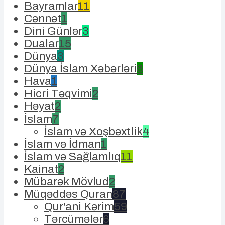
Bayramlar
11
Cənnət
1
Dini Günlər
3
Dualar
15
Dünya
3
Dünya İslam Xəbərləri
8
Hava
1
Hicri Təqvimi
2
Həyat
2
İslam
7
İslam və Xoşbəxtlik
4
İslam və İdman
1
İslam və Sağlamlıq
11
Kainat
2
Mübarək Mövlud
2
Müqəddəs Quran
87
Qur'ani Kərim
59
Tərcümələr
6