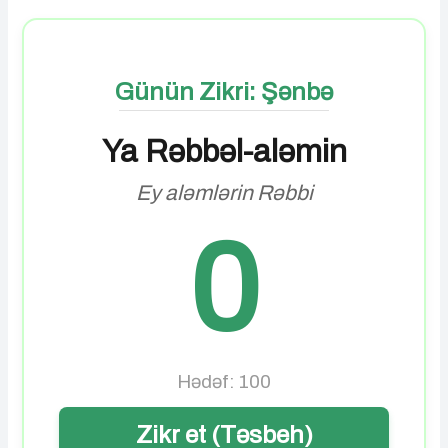
Günün Zikri: Şənbə
Ya Rəbbəl-aləmin
Ey aləmlərin Rəbbi
0
Hədəf: 100
Zikr et (Təsbeh)