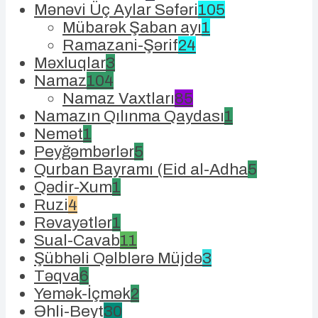
Mənəvi Üç Aylar Səfəri
105
Mübarək Şaban ayı
1
Ramazani-Şərif
24
Məxluqlar
3
Namaz
104
Namaz Vaxtları
85
Namazın Qılınma Qaydası
1
Nemət
1
Peyğəmbərlər
5
Qurban Bayramı (Eid al-Adha
5
Qədir-Xum
1
Ruzi
4
Rəvayətlər
1
Sual-Cavab
11
Şübhəli Qəlblərə Müjdə
3
Təqva
6
Yemək-İçmək
2
Əhli-Beyt
30