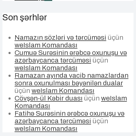
Son şərhlər
Namazın sözləri və tərcüməsi
üçün
weIslam Komandası
Cumuə Surəsinin ərəbcə oxunuşu və
azərbaycanca tərcüməsi
üçün
weIslam Komandası
Ramazan ayında vacib namazlardan
sonra oxunulması bəyənilən dualar
üçün
weIslam Komandası
Cövşən-ül Kəbir duası
üçün
weIslam
Komandası
Fatihə Surəsinin ərəbcə oxunuşu və
azərbaycanca tərcüməsi
üçün
weIslam Komandası