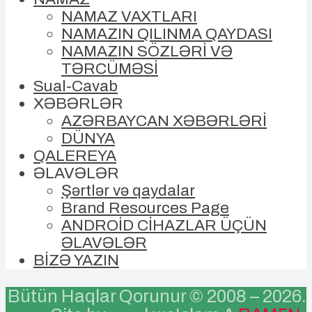
NAMAZ VAXTLARI
NAMAZIN QILINMA QAYDASI
NAMAZIN SÖZLƏRİ VƏ
TƏRCÜMƏSİ
Sual-Cavab
XƏBƏRLƏR
AZƏRBAYCAN XƏBƏRLƏRİ
DÜNYA
QALEREYA
ƏLAVƏLƏR
Şərtlər və qaydalar
Brand Resources Page
ANDROİD CİHAZLAR ÜÇÜN
ƏLAVƏLƏR
BİZƏ YAZIN
Bütün Haqlar Qorunur © 2008 –
2026.