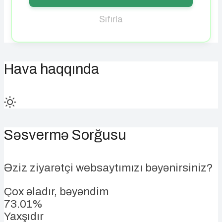
Sıfırla
Hava haqqında
Səsvermə Sorğusu
Əziz ziyarətçi websaytımızı bəyənirsiniz?
Çox əladır, bəyəndim
73.01%
Yaxşıdır