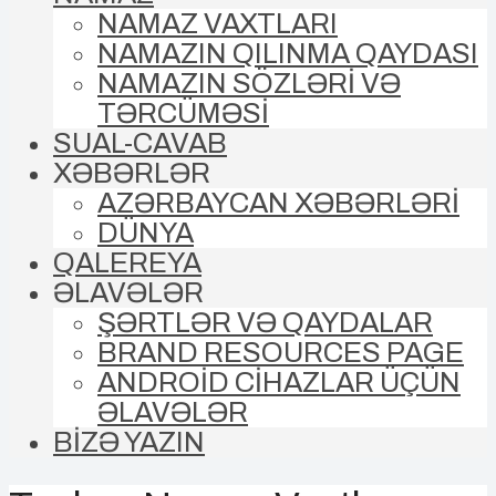
NAMAZ VAXTLARI
NAMAZIN QILINMA QAYDASI
NAMAZIN SÖZLƏRİ VƏ
TƏRCÜMƏSİ
SUAL-CAVAB
XƏBƏRLƏR
AZƏRBAYCAN XƏBƏRLƏRİ
DÜNYA
QALEREYA
ƏLAVƏLƏR
ŞƏRTLƏR VƏ QAYDALAR
BRAND RESOURCES PAGE
ANDROİD CİHAZLAR ÜÇÜN
ƏLAVƏLƏR
BİZƏ YAZIN