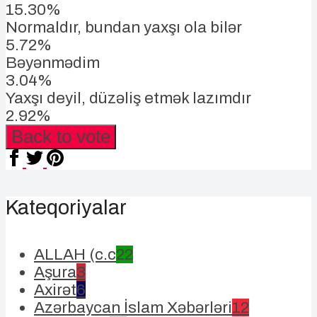
15.30%
Normaldır, bundan yaxşı ola bilər
5.72%
Bəyənmədim
3.04%
Yaxşı deyil, düzəliş etmək lazımdır
2.92%
Back to vote
Kateqoriyalar
ALLAH (c.c
22
Aşura
3
Axirət
6
Azərbaycan İslam Xəbərləri
12