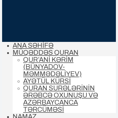
ANA SƏHİFƏ
MÜQƏDDƏS QURAN
QUR’ANİ KƏRİM
(BÜNYADOV-
MƏMMƏDƏLIYEV)
AYƏTÜL KÜRSİ
QURAN SURƏLƏRİNİN
ƏRƏBCƏ OXUNUŞU VƏ
AZƏRBAYCANCA
TƏRCÜMƏSİ
NAMAZ