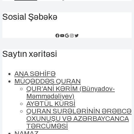
Sosial Şəbəkə
Facebook
YouTube
Google
Instagram
Twitter
Saytın xəritəsi
ANA SƏHİFƏ
MÜQƏDDƏS QURAN
QUR’ANİ KƏRİM (Bünyadov-
Məmmədəliyev)
AYƏTÜL KÜRSİ
QURAN SURƏLƏRİNİN ƏRƏBCƏ
OXUNUŞU VƏ AZƏRBAYCANCA
TƏRCÜMƏSİ
NAMAZ