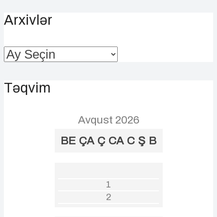
Arxivlər
Arxivlər
Təqvim
Avqust 2026
BE
ÇA
Ç
CA
C
Ş
B
1
2